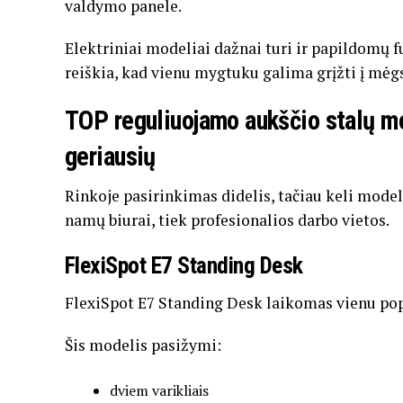
valdymo
panele.
Elektriniai
modeliai
dažnai
turi
ir
papildomų
f
reiškia,
kad
vienu
mygtuku
galima
grįžti
į
mėg
TOP
reguliuojamo
aukščio
stalų
mo
geriausių
Rinkoje
pasirinkimas
didelis,
tačiau
keli
model
namų
biurai,
tiek
profesionalios
darbo
vietos.
FlexiSpot
E7
Standing
Desk
FlexiSpot
E7
Standing
Desk
laikomas
vienu
pop
Šis
modelis
pasižymi:
dviem
varikliais