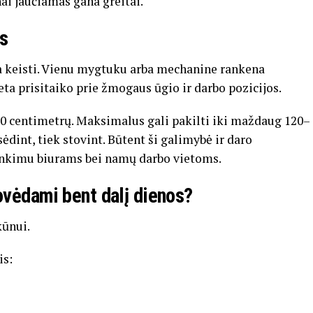
nai
jaučiamas
gana
greitai.
as
a
keisti.
Vienu
mygtuku
arba
mechanine
rankena
eta
prisitaiko
prie
žmogaus
ūgio
ir
darbo
pozicijos.
70
centimetrų.
Maksimalus
gali
pakilti
iki
maždaug
120–
sėdint,
tiek
stovint.
Būtent
ši
galimybė
ir
daro
inkimu
biurams
bei
namų
darbo
vietoms.
ovėdami
bent
dalį
dienos?
kūnui.
is: