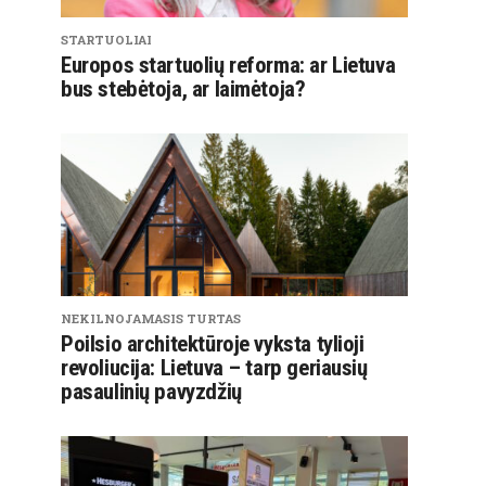
STARTUOLIAI
Europos startuolių reforma: ar Lietuva
bus stebėtoja, ar laimėtoja?
NEKILNOJAMASIS TURTAS
Poilsio architektūroje vyksta tylioji
revoliucija: Lietuva – tarp geriausių
pasaulinių pavyzdžių