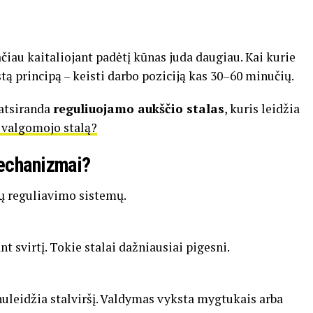
ačiau
kaitaliojant
padėtį
kūnas
juda
daugiau.
Kai
kurie
stą
principą –
keisti
darbo
poziciją
kas
30–
60
minučių.
atsiranda
reguliuojamo
aukščio
stalas
,
kuris
leidžia
i valgomojo stalą?
echanizmai?
jų
reguliavimo
sistemų.
ant
svirtį.
Tokie
stalai
dažniausiai
pigesni.
nuleidžia
stalviršį.
Valdymas
vyksta
mygtukais
arba