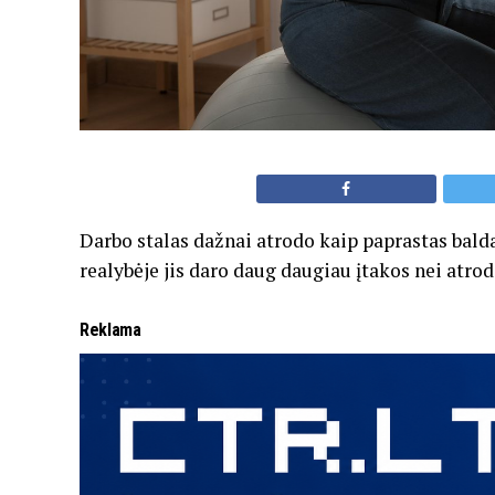
Darbo
stalas
dažnai
atrodo
kaip
paprastas
bald
realybėje
jis
daro
daug
daugiau
įtakos
nei
atro
Reklama