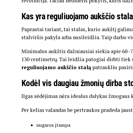
revoliucija.
Tačiau
nedidelis
pokytis,
kuris
daž
Kas
yra
reguliuojamo
aukščio
stal
Paprastai
tariant,
tai
stalas,
kurio
aukštį
galim
stalviršis
pakyla
arba
nusileidžia.
Taip
darbo
vi
Minimalus
aukštis
dažniausiai
siekia
apie
60–
130
centimetrų.
Tai
leidžia
patogiai
dirbti
tiek
reguliuojamo
aukščio
stalą
patraukliu
pasir
Kodėl
vis
daugiau
žmonių
dirba
st
Ilgas
sėdėjimas
nėra
idealus
dalykas
žmogaus
Per
kelias
valandas
be
pertraukos
pradeda
jaust
nugaros
įtampa