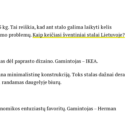
5
kg.
Tai
reiškia,
kad
ant
stalo
galima
laikyti
kelis
lumo
problemų.
Kaip keičiasi šventiniai stalai Lietuvoje?
mas
dėl
paprasto
dizaino.
Gamintojas –
IKEA
.
ana
minimalistinę
konstrukciją.
Toks
stalas
dažnai
dera
i
randamas
daugelyje
biurų.
onomikos
entuziastų
favoritų.
Gamintojas –
Herman