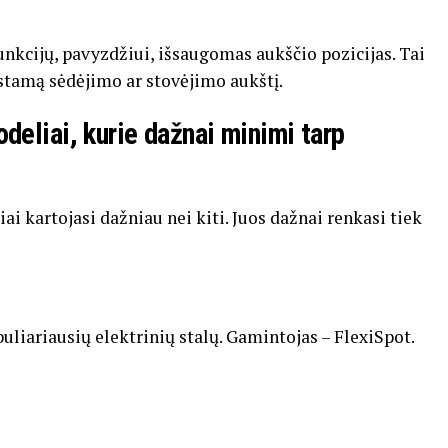
unkcijų,
pavyzdžiui,
išsaugomas
aukščio
pozicijas.
Tai
stamą
sėdėjimo
ar
stovėjimo
aukštį.
deliai,
kurie
dažnai
minimi
tarp
iai
kartojasi
dažniau
nei
kiti.
Juos
dažnai
renkasi
tiek
uliariausių
elektrinių
stalų.
Gamintojas –
FlexiSpot
.