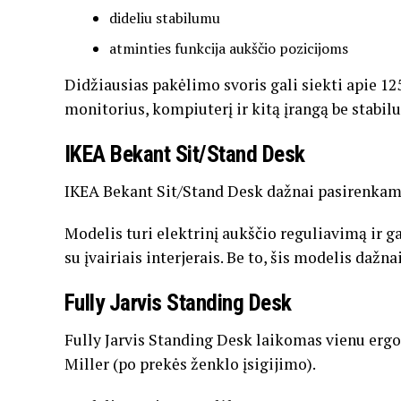
dideliu
stabilumu
atminties
funkcija
aukščio
pozicijoms
Didžiausias
pakėlimo
svoris
gali
siekti
apie
12
monitorius,
kompiuterį
ir
kitą
įrangą
be
stabi
IKEA
Bekant
Sit/
Stand
Desk
IKEA
Bekant
Sit/
Stand
Desk
dažnai
pasirenka
Modelis
turi
elektrinį
aukščio
reguliavimą
ir
g
su
įvairiais
interjerais.
Be
to,
šis
modelis
dažna
Fully
Jarvis
Standing
Desk
Fully
Jarvis
Standing
Desk
laikomas
vienu
erg
Miller
(
po
prekės
ženklo
įsigijimo).