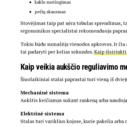
kaklo
sustingimas
pečių
skausmas
Stovėjimas
taip
pat
nėra
tobulas
sprendimas,
t
ergonomikos
specialistai
rekomenduoja
papra
Tokiu
būdu
sumažėja
vienodos
apkrovos.
Ir
čia
tai
padaryti
per
kelias
sekundes.
Kaip išsirinkt
Kaip
veikia
aukščio
reguliavimo
m
Šiuolaikiniai
stalai
paprastai
turi
vieną
iš
dvie
Mechaninė
sistema
Aukštis
keičiamas
sukant
rankeną
arba
naudoj
Elektrinė
sistema
Stalas
turi
variklius
kojose,
kurie
pakelia
arba