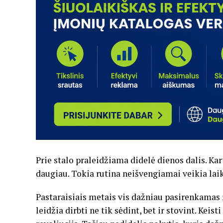
Prie
stalo
praleidžiama
didelė
dienos
dalis.
Kar
daugiau.
Tokia
rutina
neišvengiamai
veikia
lai
Pastaraisiais
metais
vis
dažniau
pasirenkamas
leidžia
dirbti
ne
tik
sėdint,
bet
ir
stovint.
Keisti