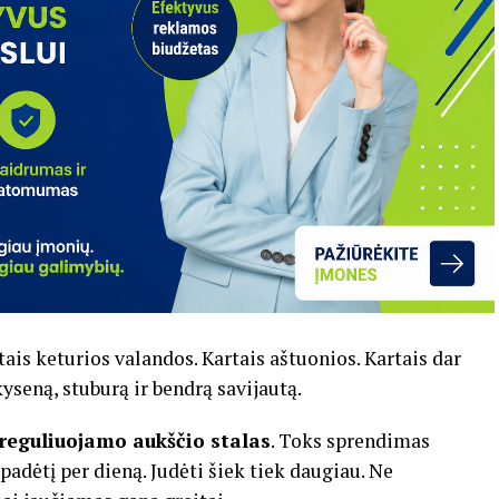
tais
keturios
valandos.
Kartais
aštuonios.
Kartais
dar
kyseną,
stuburą
ir
bendrą
savijautą.
reguliuojamo
aukščio
stalas
.
Toks
sprendimas
padėtį
per
dieną.
Judėti
šiek
tiek
daugiau.
Ne