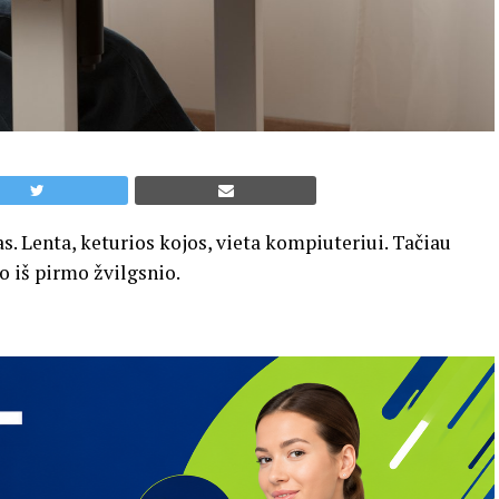
as.
Lenta,
keturios
kojos,
vieta
kompiuteriui.
Tačiau
do
iš
pirmo
žvilgsnio.