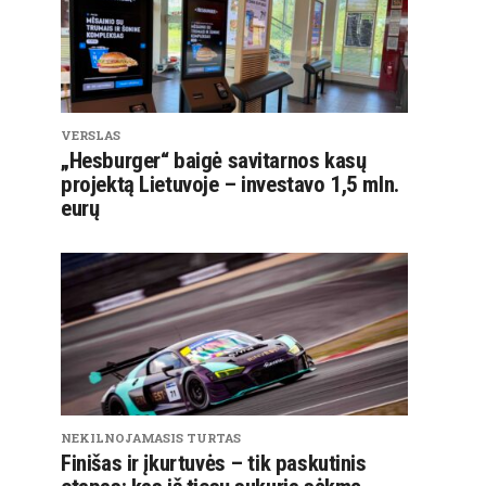
VERSLAS
„Hesburger“ baigė savitarnos kasų
projektą Lietuvoje – investavo 1,5 mln.
eurų
NEKILNOJAMASIS TURTAS
Finišas ir įkurtuvės – tik paskutinis