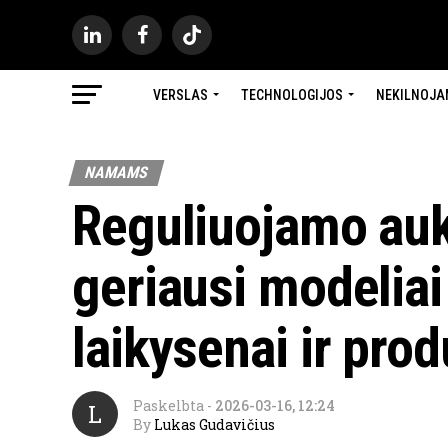
VERSLAS
TECHNOLOGIJOS
NEKILNOJA
NAMAMS
Reguliuojamo auk
geriausi modeliai
laikysenai ir pro
Paskelbta
-
2026-03-16, 12:24
L
By
Lukas Gudavičius