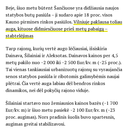
Beje, šiuo metu būtent Šančiuose yra didžiausia naujos
statybos butų pasiūla – ji sudaro apie 18 proc. visos
Kauno pirmines rinkos pasiūlos.
Vilniuje paklausa toliau
auga, kituose didmiesčiuose prieš metų pabaigą –
stabtelėjimas
Tarp rajonų, kurių vertė augo lėčiausiai, išsiskiria
Dainava, Šilainiai ir Aleksotas. Dainavos kainos per 4,5
metų pakilo nuo ~2 000 iki ~2 500 Eur/kv. m (~25 proc.).
Tai vienas tankiausiai urbanizuotų rajonų su vyraujančia
senos statybos pasiūla ir ribotomis galimybėmis naujai
plėtrai. Čia vertė auga labiau dėl bendros rinkos
dinamikos, nei dėl pokyčių rajono viduje.
Šilainiai startavo nuo žemiausios kainos bazės (~1 700
Eur/kv. m) ir šiuo metu pasiekė ~2 100 Eur/kv. m (~23
proc. augimas). Nors pradinis šuolis buvo spartesnis,
augimas greitai stabilizavosi.