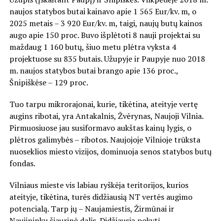
naujos statybos butai kainavo apie 1 565 Eur/kv. m, o
2025 metais – 3 920 Eur/kv. m, taigi, naujų butų kainos
augo apie 150 proc. Buvo išplėtoti 8 nauji projektai su
maždaug 1 160 butų, šiuo metu plėtra vyksta 4
projektuose su 835 butais. Užupyje ir Paupyje nuo 2018
m. naujos statybos butai brango apie 136 proc.,
Šnipiškėse – 129 proc.
Tuo tarpu mikrorajonai, kurie, tikėtina, ateityje vertę
augins ribotai, yra Antakalnis, Žvėrynas, Naujoji Vilnia.
Pirmuosiuose jau susiformavo aukštas kainų lygis, o
plėtros galimybės – ribotos. Naujojoje Vilnioje trūksta
nuoseklios miesto vizijos, dominuoja senos statybos butų
fondas.
Vilniaus mieste vis labiau ryškėja teritorijos, kurios
ateityje, tikėtina, turės didžiausią NT vertės augimo
potencialą. Tarp jų – Naujamiestis, Žirmūnai ir
Naujininkų šiaurinė dalis. Didžiausią pokytį