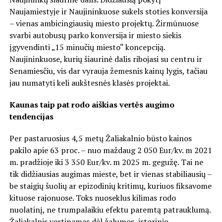
Naujamiestyje ir Naujininkuose sukels stoties konversija
– vienas ambicingiausių miesto projektų. Žirmūnuose
svarbi autobusų parko konversija ir miesto siekis
įgyvendinti „15 minučių miesto“ koncepciją.
Naujininkuose, kurių šiaurinė dalis ribojasi su centru ir
Senamiesčiu, vis dar vyrauja žemesnis kainų lygis, tačiau
jau numatyti keli aukštesnės klasės projektai.
Kaunas taip pat rodo aiškias vertės augimo
tendencijas
Per pastaruosius 4,5 metų Žaliakalnio būsto kainos
pakilo apie 63 proc. – nuo maždaug 2 050 Eur/kv. m 2021
m. pradžioje iki 3 350 Eur/kv. m 2025 m. gegužę. Tai ne
tik didžiausias augimas mieste, bet ir vienas stabiliausių –
be staigių šuolių ar epizodinių kritimų, kuriuos fiksavome
kituose rajonuose. Toks nuoseklus kilimas rodo
nuolatinį, ne trumpalaikiu efektu paremtą patrauklumą.
Žaliakalnis vertinamas dėl žalumos, istorinio