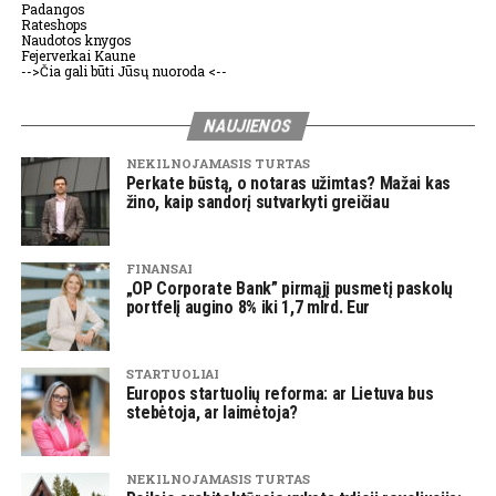
Padangos
Rateshops
Naudotos knygos
Fejerverkai Kaune
-->Čia gali būti Jūsų nuoroda <--
NAUJIENOS
NEKILNOJAMASIS TURTAS
Perkate būstą, o notaras užimtas? Mažai kas
žino, kaip sandorį sutvarkyti greičiau
FINANSAI
„OP Corporate Bank” pirmąjį pusmetį paskolų
portfelį augino 8% iki 1,7 mlrd. Eur
STARTUOLIAI
Europos startuolių reforma: ar Lietuva bus
stebėtoja, ar laimėtoja?
NEKILNOJAMASIS TURTAS