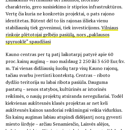
charakterio, gero susisiekimo ir stiprios infrastruktūros.
Vertę čia kuria ne konkretūs projektai, o pats rajono
identitetas. Būtent dėl to šis rajonas išlieka vienu
stabiliausių tiek gyvenimui, tiek investicijoms.
Vilniaus
rinkoje plėtotojai gelbėjo pasiūlą, nors „paklausos
spyruoklė“ spaudžiasi
Kauno centras per tą patį laikotarpį patyrė apie 60
proc. kainų augimą – nuo maždaug 2 250 iki 3 650 Eur/kv.
m. Tai vienas didžiausių šuolių tarp visų Kauno rajonų,
tačiau svarbu įvertinti kontekstą. Centras – riboto
dydžio teritorija su labai ribota pasiūla. Dauguma
pastatų – senos statybos, kultūrinės ar istorinės
reikšmės, o naujų projektų atsiranda nereguliariai. Todėl
kiekvienas aukštesnės klasės projektas ar net keli
aukštesnės kainos sandoriai reikšmingai veikia vidurkius.
Šis kainų augimas labiau atspindi didėjantį norą gyventi
miesto širdyje – arčiau Senamiesčio, Laisvės alėjos,