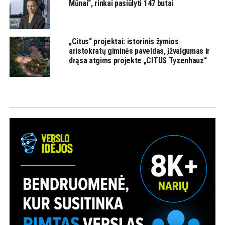
Mūnai“, rinkai pasiūlyti 147 butai
„Citus“ projektai: istorinis žymios
aristokratų giminės paveldas, įžvalgumas ir
drąsa atgims projekte „CITUS Tyzenhauz“