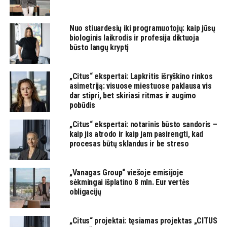
Nuo stiuardesių iki programuotojų: kaip jūsų
biologinis laikrodis ir profesija diktuoja
būsto langų kryptį
„Citus“ ekspertai: Lapkritis išryškino rinkos
asimetriją: visuose miestuose paklausa vis
dar stipri, bet skiriasi ritmas ir augimo
pobūdis
„Citus“ ekspertai: notarinis būsto sandoris –
kaip jis atrodo ir kaip jam pasirengti, kad
procesas būtų sklandus ir be streso
„Vanagas Group“ viešoje emisijoje
sėkmingai išplatino 8 mln. Eur vertės
obligacijų
„Citus“ projektai: tęsiamas projektas „CITUS