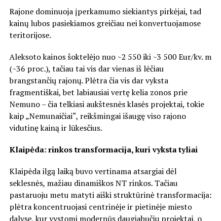
Rajone dominuoja įperkamumo siekiantys pirkėjai, tad
kainų lubos pasiekiamos greičiau nei konvertuojamose
teritorijose.
Aleksoto kainos šoktelėjo nuo ~2 550 iki ~3 500 Eur/kv. m
(~36 proc.), tačiau tai vis dar vienas iš lėčiau
brangstančių rajonų. Plėtra čia vis dar vyksta
fragmentiškai, bet labiausiai vertę kelia zonos prie
Nemuno – čia telkiasi aukštesnės klasės projektai, tokie
kaip „Nemunaičiai“, reikšmingai išaugę viso rajono
vidutinę kainą ir lūkesčius.
Klaipėda: rinkos transformacija, kuri vyksta tyliai
Klaipėda ilgą laiką buvo vertinama atsargiai dėl
seklesnės, mažiau dinamiškos NT rinkos. Tačiau
pastaruoju metu matyti aiški struktūrinė transformacija:
plėtra koncentruojasi centrinėje ir pietinėje miesto
dalyse, kur vystomi modernūs daugiabučių projektai, o