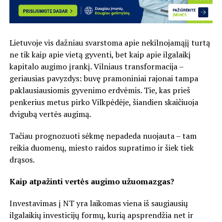
Lietuvoje vis dažniau svarstoma apie nekilnojamąjį turtą
ne tik kaip apie vietą gyventi, bet kaip apie ilgalaikį
kapitalo augimo įrankį. Vilniaus transformacija –
geriausias pavyzdys: buvę pramoniniai rajonai tampa
paklausiausiomis gyvenimo erdvėmis. Tie, kas prieš
penkerius metus pirko Vilkpėdėje, šiandien skaičiuoja
dvigubą vertės augimą.
Tačiau prognozuoti sėkmę nepadeda nuojauta – tam
reikia duomenų, miesto raidos supratimo ir šiek tiek
drąsos.
Kaip atpažinti vertės augimo užuomazgas?
Investavimas į NT yra laikomas viena iš saugiausių
ilgalaikių investicijų formų, kurią apsprendžia net ir