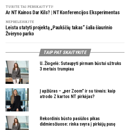
TURITE TAI PERSKAITYTI!
Ar NT Kainos Dar Kils? | NT Konferencijos Eksperimentas
NEPRELEISKITE
Leista statyti projektą „Paukščių takas“ šalia šiaurinio
Žvėryno parko
TAIP PAT SKAITYKITE
U. Žiogelė: Sutaupyti pirmam būstui užtruks
3 metais trumpiau
Į apžiūras – „per Zoom” ir su tėvais: kaip
atrodo Z kartos NT pirkėjas?
Rekordinis būsto pasiūlos pikas
didmiesčiuose: rinka svyra į pirkėjų pusę