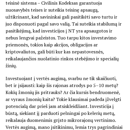
teisinė sistema – Civilinis Kodeksas garantuoja
nuosavybės teises ir suteikia teisinę apsaugą,
užtikrinant, kad savininkai gali pasitikėti savo turtu ir
juo disponuoti pagal savo valią. Tai suteikia stabilumą ir
pasitikėjimą, kad investicijos į NT yra apsaugotos ir
nebus lengvai pažeistos. Tuo tarpu kitos investavimo
priemonės, tokios kaip akcijos, obligacijos ar
kriptovaliutos, gali būti kur kas nepastovesnės,
reikalaujančios nuolatinio rinkos stebėjimo ir specialių
žinių.
Investuojant į vertės augimą, svarbu ne tik skaičiuoti,
bet ir įsijausti: kaip šis rajonas atrodys po 5–10 metų?
Kokių žmonių jis pritrauks? Ar čia kursis bendruomenė,
ar vyraus žmonių kaita? Tokie klausimai padeda įžvelgti
potencialą dar prieš jam atsiskleidžiant. Investicija į
būstą, siekiant jį parduoti pelningai po kelerių metų,
reikalauja duomenimis grįsto mikrorajonų vertinimo.
Vertės augimą, mano įsitikinimu, lemia trys pagrindiniai