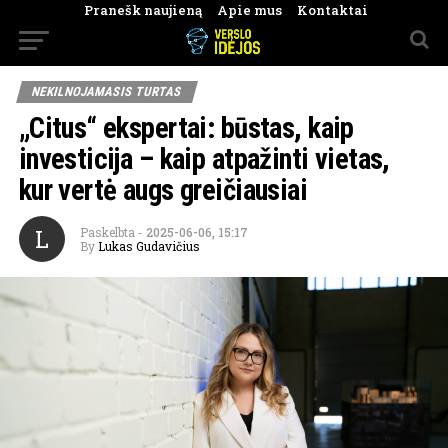
Pranešk naujieną
Apie mus
Kontaktai
NEKILNOJAMASIS TURTAS
„Citus“ ekspertai: būstas, kaip
investicija – kaip atpažinti vietas,
kur vertė augs greičiausiai
L
Paskelbta
-
2025-06-06, 15:17
By
Lukas Gudavičius