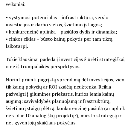
veiksniai:
• vystymosi potencialas – infrastruktūra, verslo
investicijos ir darbo vietos, švietimo įstaigos;
• konkurencinė aplinka – pasiūlos dydis ir dinamika;
• rinkos ciklas – būsto kainų pokytis per tam tikrą
laikotarpį.
Tokie klausimai padeda į investicijas žiūrėti strategiškai,
o ne iš trumpalaikės perspektyvos.
Norint priimti pagrįstą sprendimą dėl investicijos, vien
tik kainų pokyčių ar ROI skaičių neužtenka. Reikia
pažvelgti į gilumines priežastis, kurios lemia kainų
augimą: savivaldybės planuojamą infrastruktūrą,
švietimo įstaigų plėtrą, konkurencinę pasiūlą (ar aplink
nėra dar 10 analogiškų projektų?), miesto strategiją ir
net gyventojų skaičiaus pokyčius.