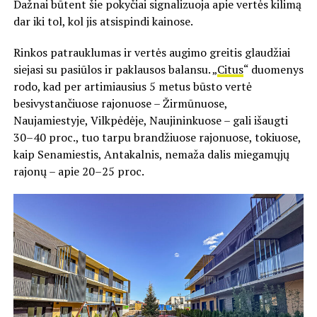
Dažnai būtent šie pokyčiai signalizuoja apie vertės kilimą
dar iki tol, kol jis atsispindi kainose.
Rinkos patrauklumas ir vertės augimo greitis glaudžiai
siejasi su pasiūlos ir paklausos balansu. „
Citus
“ duomenys
rodo, kad per artimiausius 5 metus būsto vertė
besivystančiuose rajonuose – Žirmūnuose,
Naujamiestyje, Vilkpėdėje, Naujininkuose – gali išaugti
30–40 proc., tuo tarpu brandžiuose rajonuose, tokiuose,
kaip Senamiestis, Antakalnis, nemaža dalis miegamųjų
rajonų – apie 20–25 proc.