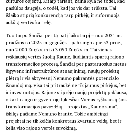
kultūros objektų. Kitaip tariant, kaina kyla ne todėl, kad
pasiūlos daugėja, o todėl, kad jos vis dar trūksta. Tai
išlaiko stiprią konkurenciją tarp pirkėjų ir suformuoja
aukštą vertės kartelę.
Tuo tarpu Šančiai per tą patį laikotarpį – nuo 2021 m.
pradžios iki 2025 m. gegužės – pabrango apie 53 proc.,
nuo 2 000 Eur/kv. m iki 3 050 Eur/kv. m. Tai vienas
ryškiausių vertės šuolių Kaune, liudijantis spartų rajono
transformacijos procesą. Šančiai per pastaruosius metus
išgyveno infrastruktūros atnaujinimą, naujų projektų
plėtrą ir vis aktyvesnį Nemuno pakrantės potencialo
išnaudojimą. Visa tai pritraukė ne tik jaunus pirkėjus, bet
ir investuotojus. Rajone stiprėjo naujų projektų paklausa,
o kartu augo ir gyventojų lūkesčiai. Vienas ryškiausių šios
transformacijos pavyzdžių – projektas „Kaunorama“,
iškilęs pačiame Nemuno krante. Tokie ambicingi
projektai ne tik keičia konkretaus kvartalo veidą, bet ir
kelia viso rajono vertės suvokimą.