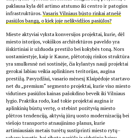
paklausa kyla dėl artimo atstumo iki centro ir patogios
infrastruktūros.
Vasaris Vilniaus būsto rinkai atnešė
pasiūlos bangą, o kiek joje nelikvidžios pasiūlos?
Mieste aktyviai vyksta konversijos projektai, kurie, dėl
miesto istorijos, vokiškos architektūros paveldo yra
išskirtiniai ir užduoda prestižo bei kokybės toną. Nors
uostamiestyje, kaip ir Kaune, plėtotojų rinkos struktūra
yra smulkesnė nei sostinėje, čia kylantys nauji projektai
gerokai labiau veikia aplinkines teritorijas, augina
prestižą. Pavyzdžiui, vasario mėnesį Klaipėdoje startavo
net du „premium“ segmento projektai, kurie viso miesto
vidutines pasiūlos kainas pašokdino beveik iki Vilniaus
lygio. Praktika rodo, kad tokie projektai augina ir
aplinkinių būstų vertę, o stebint pozityvią miesto
plėtros tendenciją, aktyvią jūrų uosto modernizaciją bei
viešojo transporto atnaujinimo planus, kurie
artimiausiais metais turėtų sustiprinti miesto rytų–
vakarų jungtis, bei ribotą pasiūlą ir vidutinio kainų