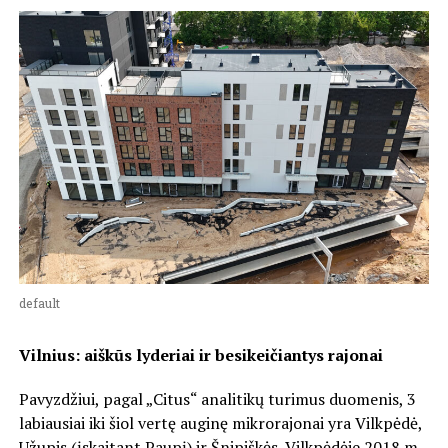
default
Vilnius: aiškūs lyderiai ir besikeičiantys rajonai
Pavyzdžiui, pagal „Citus“ analitikų turimus duomenis, 3
labiausiai iki šiol vertę auginę mikrorajonai yra Vilkpėdė,
Užupis (įskaitant Paupį) ir Šnipiškės. Vilkpėdėje 2018 m.