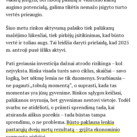
augimo potencialą, galima tikėtis nemažo įsigyto turto
vertės prieaugio.
Šiuo metu rinkos aktyvumą palaiko tiek palūkanų
mažėjimo lūkesčiai, tiek pirkėjų įsitikinimas, kad būsto
vertė ir toliau augs. Tai leidžia daryti prielaidą, kad 2025
m. antroji pusė išliks aktyvi.
Pati geriausia investicija dažnai atrodo rizikinga – kol
neįvyksta. Rinka visada turės savo ciklus, skaičiai – savo
logiką, bet sėkmę lemia ne tik duomenys. Svarbiausia –
ne pagauti „tobulą momentą“, o suprasti, kada tas
momentas yra jūsų gyvenime. Rinkos sąlygos keičiasi,
palūkanos svyruoja, bet gyvenimas nestovi vietoje. Todėl
svarbu ne atidėlioti, o priimti sprendimą tada, kai
atsiranda aiškus poreikis – tada būstas tampa
sprendimu, o ne problema.
Būsto paklausa lenkia
pastarųjų dvejų metų rezultatą – grįžta ekonominio
segmento pirkėjai