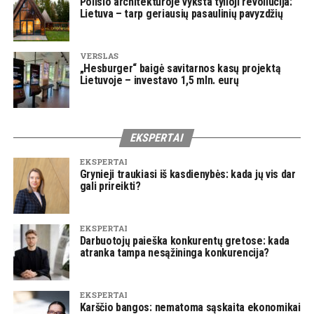
Poilsio architektūroje vyksta tylioji revoliucija:
Lietuva – tarp geriausių pasaulinių pavyzdžių
VERSLAS
„Hesburger“ baigė savitarnos kasų projektą
Lietuvoje – investavo 1,5 mln. eurų
EKSPERTAI
EKSPERTAI
Grynieji traukiasi iš kasdienybės: kada jų vis dar
gali prireikti?
EKSPERTAI
Darbuotojų paieška konkurentų gretose: kada
atranka tampa nesąžininga konkurencija?
EKSPERTAI
Karščio bangos: nematoma sąskaita ekonomikai