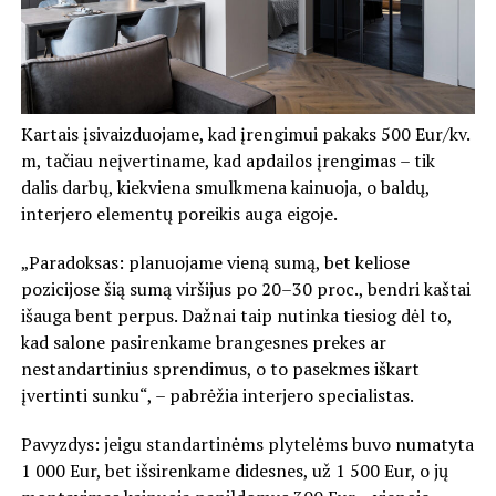
Kartais įsivaizduojame, kad įrengimui pakaks 500 Eur/kv.
m, tačiau neįvertiname, kad apdailos įrengimas – tik
dalis darbų, kiekviena smulkmena kainuoja, o baldų,
interjero elementų poreikis auga eigoje.
„Paradoksas: planuojame vieną sumą, bet keliose
pozicijose šią sumą viršijus po 20–30 proc., bendri kaštai
išauga bent perpus. Dažnai taip nutinka tiesiog dėl to,
kad salone pasirenkame brangesnes prekes ar
nestandartinius sprendimus, o to pasekmes iškart
įvertinti sunku“, – pabrėžia interjero specialistas.
Pavyzdys: jeigu standartinėms plytelėms buvo numatyta
1 000 Eur, bet išsirenkame didesnes, už 1 500 Eur, o jų