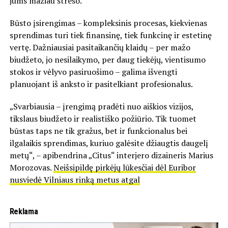
jums mažiau streso.
Būsto įsirengimas – kompleksinis procesas, kiekvienas
sprendimas turi tiek finansinę, tiek funkcinę ir estetinę
vertę. Dažniausiai pasitaikančių klaidų – per mažo
biudžeto, jo nesilaikymo, per daug tiekėjų, vientisumo
stokos ir vėlyvo pasiruošimo – galima išvengti
planuojant iš anksto ir pasitelkiant profesionalus.
„Svarbiausia – įrengimą pradėti nuo aiškios vizijos,
tikslaus biudžeto ir realistiško požiūrio. Tik tuomet
būstas taps ne tik gražus, bet ir funkcionalus bei
ilgalaikis sprendimas, kuriuo galėsite džiaugtis daugelį
metų“, – apibendrina „Citus“ interjero dizaineris Marius
Morozovas.
Neišsipildę pirkėjų lūkesčiai dėl Euribor
nusviedė Vilniaus rinką metus atgal
Reklama