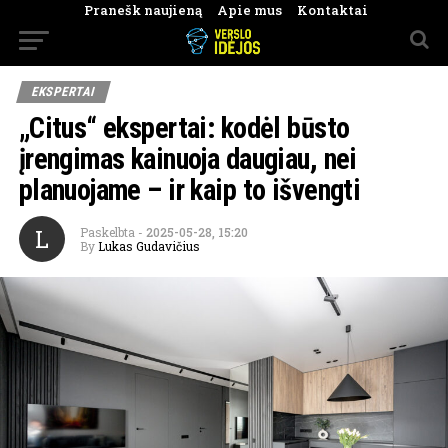
Pranešk naujieną
Apie mus
Kontaktai
EKSPERTAI
„Citus“ ekspertai: kodėl būsto
įrengimas kainuoja daugiau, nei
planuojame – ir kaip to išvengti
L
Paskelbta
-
2025-05-28, 15:20
By
Lukas Gudavičius