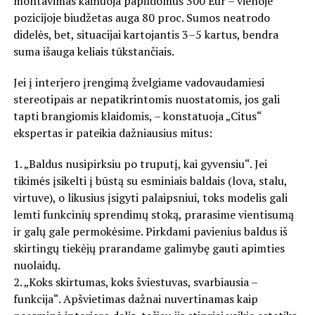
montavimas kainuoja papildomus 300 Eur – vienoje
pozicijoje biudžetas auga 80 proc. Sumos neatrodo
didelės, bet, situacijai kartojantis 3–5 kartus, bendra
suma išauga keliais tūkstančiais.
Jei į interjero įrengimą žvelgiame vadovaudamiesi
stereotipais ar nepatikrintomis nuostatomis, jos gali
tapti brangiomis klaidomis, – konstatuoja „Citus“
ekspertas ir pateikia dažniausius mitus:
1. „Baldus nusipirksiu po truputį, kai gyvensiu“. Jei
tikimės įsikelti į būstą su esminiais baldais (lova, stalu,
virtuve), o likusius įsigyti palaipsniui, toks modelis gali
lemti funkcinių sprendimų stoką, prarasime vientisumą
ir galų gale permokėsime. Pirkdami pavienius baldus iš
skirtingų tiekėjų prarandame galimybę gauti apimties
nuolaidų.
2. „Koks skirtumas, koks šviestuvas, svarbiausia –
funkcija“. Apšvietimas dažnai nuvertinamas kaip