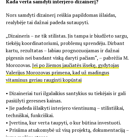
Kada verta samdyti interjero dizainerį?
Nors samdyti dizainerį reiškia papildomas išlaidas,
realybėje tai dažnai padeda sutaupyti.
„Dizaineris – ne tik stilistas. Jis tampa ir biudžeto sargu,
tiekėjų koordinatoriumi, problemų sprendėju. Dirbant
kartu, rezultatas – labiau prognozuojamas ir dažnai
pigesnis nei bandant viską daryti pačiam“, – pabrėžia M.
Morozovas.
Jei po žiemos jaučiatės išsekę, gydytojas
Valerijus Morozovas primena, kad už madingus
vitaminus geriau rauginti kopūstai
• Dizaineriai turi ilgalaikius santykius su tiekėjais ir gali
pasiūlyti geresnes kainas.
• Jie padeda išlaikyti interjero vientisumą – stilistiškai,
techniškai, funkciškai.
• Įvertina, kur verta taupyti, o kur būtina investuoti.
• Prisiima atsakomybė už visą projektą, dokumentaciją –