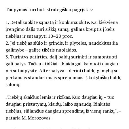
Taupymas turi būti strategiškai pagrįstas:
1. Detalizuokite sąmatą ir konkursuokite. Kai kiekviena
įrengimo dalis turi aiškią sumą, galima kreiptis į kelis
tiekėjus ir sutaupyti 10–20 proc.
2. Jei tiekėjas siūlo ir grindis, ir plyteles, naudokitės šia
galimybe – galite tikėtis nuolaidos.
3. Turintys patirties, dalį baldų surinkti ir sumontuoti
gali patys. Tačiau atidžiai – klaida gali kainuoti daugiau
nei sutaupysite. Alternatyva – derinti baldų gamybą su
perkamais standartiniais sprendimais iš kokybiškų baldų
salonų.
„Tiekėjų skaičius lemia ir rizikas. Kuo daugiau jų – tuo
daugiau pristatymų, klaidų, laiko sąnaudų. Rinkitės
tiekėjus, siūlančius daugiau sprendimų iš vienų rankų“, –
pataria M. Morozovas.