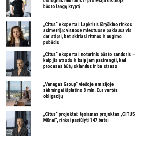
biologinis laikrodis ir profesija diktuoja
būsto langų kryptį
„Citus“ ekspertai: Lapkritis išryškino rinkos
asimetriją: visuose miestuose paklausa vis
dar stipri, bet skiriasi ritmas ir augimo
pobūdis
„Citus“ ekspertai: notarinis būsto sandoris –
kaip jis atrodo ir kaip jam pasirengti, kad
procesas būtų sklandus ir be streso
„Vanagas Group“ viešoje emisijoje
sėkmingai išplatino 8 mln. Eur vertės
obligacijų
„Citus“ projektai: tęsiamas projektas „CITUS
Mūnai“, rinkai pasiūlyti 147 butai