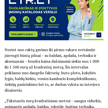
Norint nuo raktų gavimo iki pirmo vakaro svetainėje
įsirengti būstą pilnai – su baldais, apdaila, technika ir
aksesuarais – bendra kaina dažniausiai siekia nuo 1 000
iki 1 500 eurų už kvadratinį metrą. Šis intervalas
priklauso nuo daugelio faktorių: buto ploto, kokybės
lygio, baldų kiekio, vonios kambario kompleksiškumo,
tiekėjų pasirinkimo bei to, ar darbas vyksta su interjero
dizaineriu.
„Tūkstantis eurų kvadratiniam metrui – saugus vidurkis,
apimantis apdailą, baldus, tekstilę, buitinę techniką.