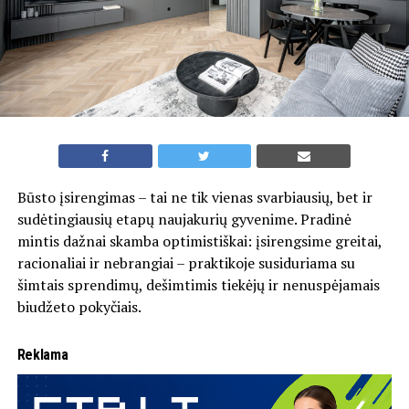
Būsto įsirengimas – tai ne tik vienas svarbiausių, bet ir
sudėtingiausių etapų naujakurių gyvenime. Pradinė
mintis dažnai skamba optimistiškai: įsirengsime greitai,
racionaliai ir nebrangiai – praktikoje susiduriama su
šimtais sprendimų, dešimtimis tiekėjų ir nenuspėjamais
biudžeto pokyčiais.
Reklama