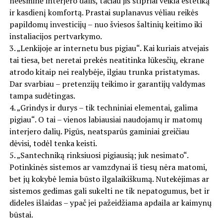
neesminė interjero dalis, tačiau jis stipriai veikia estetiką
ir kasdienį komfortą. Prastai suplanavus vėliau reikės
papildomų investicijų – nuo šviesos šaltinių keitimo iki
instaliacijos pertvarkymo.
3. „Lenkijoje ar internetu bus pigiau“. Kai kuriais atvejais
tai tiesa, bet neretai prekės neatitinka lūkesčių, ekrane
atrodo kitaip nei realybėje, ilgiau trunka pristatymas.
Dar svarbiau – pretenzijų teikimo ir garantijų valdymas
tampa sudėtingas.
4. „Grindys ir durys – tik techniniai elementai, galima
pigiau“. O tai – vienos labiausiai naudojamų ir matomų
interjero dalių. Pigūs, neatsparūs gaminiai greičiau
dėvisi, todėl tenka keisti.
5. „Santechniką rinksiuosi pigiausią; juk nesimato“.
Potinkinės sistemos ar vamzdynai iš tiesų nėra matomi,
bet jų kokybė lemia būsto ilgalaikiškumą. Nutekėjimas ar
sistemos gedimas gali sukelti ne tik nepatogumus, bet ir
dideles išlaidas – ypač jei pažeidžiama apdaila ar kaimynų
būstai.