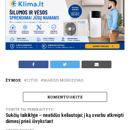
ŽYMOS:
CITUS
MARIUS MOROZOVAS
KOMENTUOKITE
TURITE TAI PERSKAITYTI!
Sukčių taikiklyje – neatidūs keliautojai: į ką svarbu atkreipti
dėmesį prieš išvykstant