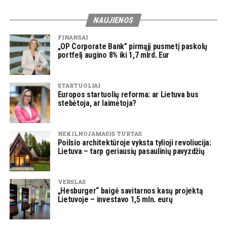
NAUJIENOS
FINANSAI
„OP Corporate Bank” pirmąjį pusmetį paskolų
portfelį augino 8% iki 1,7 mlrd. Eur
STARTUOLIAI
Europos startuolių reforma: ar Lietuva bus
stebėtoja, ar laimėtoja?
NEKILNOJAMASIS TURTAS
Poilsio architektūroje vyksta tylioji revoliucija:
Lietuva – tarp geriausių pasaulinių pavyzdžių
VERSLAS
„Hesburger“ baigė savitarnos kasų projektą
Lietuvoje – investavo 1,5 mln. eurų