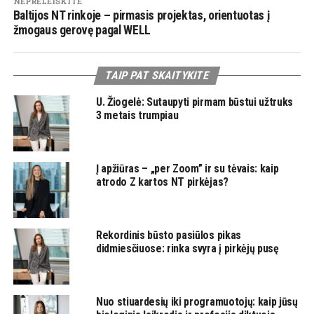
NEPRELEISKITE
Baltijos NT rinkoje – pirmasis projektas, orientuotas į
žmogaus gerovę pagal WELL
TAIP PAT SKAITYKITE
U. Žiogelė: Sutaupyti pirmam būstui užtruks
3 metais trumpiau
Į apžiūras – „per Zoom” ir su tėvais: kaip
atrodo Z kartos NT pirkėjas?
Rekordinis būsto pasiūlos pikas
didmiesčiuose: rinka svyra į pirkėjų pusę
Nuo stiuardesių iki programuotojų: kaip jūsų