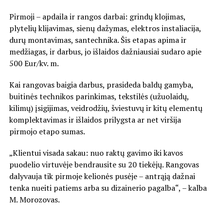
Pirmoji – apdaila ir rangos darbai: grindų klojimas,
plytelių klijavimas, sienų dažymas, elektros instaliacija,
durų montavimas, santechnika. Šis etapas apima ir
medžiagas, ir darbus, jo išlaidos dažniausiai sudaro apie
500 Eur/kv. m.
Kai rangovas baigia darbus, prasideda baldų gamyba,
buitinės technikos parinkimas, tekstilės (užuolaidų,
kilimų) įsigijimas, veidrodžių, šviestuvų ir kitų elementų
komplektavimas ir išlaidos prilygsta ar net viršija
pirmojo etapo sumas.
„Klientui visada sakau: nuo raktų gavimo iki kavos
puodelio virtuvėje bendrausite su 20 tiekėjų. Rangovas
dalyvauja tik pirmoje kelionės pusėje – antrąją dažnai
tenka nueiti patiems arba su dizainerio pagalba“, – kalba
M. Morozovas.