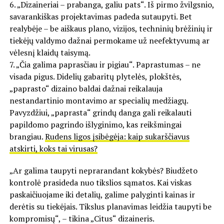
6. „Dizaineriai – prabanga, galiu pats“. Iš pirmo žvilgsnio,
savarankiškas projektavimas padeda sutaupyti. Bet
realybėje – be aiškaus plano, vizijos, techninių brėžinių ir
tiekėjų valdymo dažnai permokame už neefektyvumą ar
vėlesnį klaidų taisymą.
7. „Čia galima paprasčiau ir pigiau“. Paprastumas – ne
visada pigus. Didelių gabaritų plytelės, plokštės,
„paprasto“ dizaino baldai dažnai reikalauja
nestandartinio montavimo ar specialių medžiagų.
Pavyzdžiui, „paprasta“ grindų danga gali reikalauti
papildomo pagrindo išlyginimo, kas reikšmingai
brangiau.
Rudens ligos įsibėgėja: kaip sukarščiavus
atskirti, koks tai virusas?
„Ar galima taupyti neprarandant kokybės? Biudžeto
kontrolė prasideda nuo tikslios sąmatos. Kai viskas
paskaičiuojame iki detalių, galime palyginti kainas ir
derėtis su tiekėjais. Tikslus planavimas leidžia taupyti be
kompromisų“, – tikina „Citus“ dizaineris.