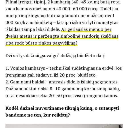
Pilnai įrengti tipinį, 2 kambarių (40–45 kv. m) butą retai
kada kainuos mažiau nei 40 000–60 000 eurų. Todėl jau
nuo pirmų žingsnių būtina planuoti ne mažesnį nei 1
000 Eur/kv. m biudžetą – kitaip rizika viršyti numatytas
išlaidas tampa labai didelė.
Ar geriausias mėnuo per
dvejus metus ir peržengta simbolinė sandorių skaičiaus
riba rodo būsto rinkos pagyvėjimą?
Dvi sritys dažnai „suvalgo“ didžiąją biudžeto dalį:
1. Vonios kambarys – techniškai sudėtingiausia erdvė. Jos
įrengimas gali sudaryti iki 20 proc. biudžeto.
2. Gaminami baldai – antrasis didelis išlaidų segmentas.
Dažnam būstui reikia 8–10 gaminamų korpusinių baldų,
o tai nesunkiai siekia 20–30 proc. viso įrengimo kainos.
Kodėl dažnai nuvertiname tikrąją kainą, o sutaupyti
bandome ne ten, kur reikėtų?