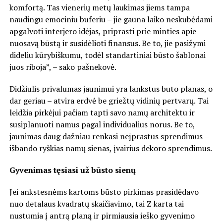
komfortą. Tas vienerių metų laukimas jiems tampa
naudingu emociniu buferiu – jie gauna laiko neskubėdami
apgalvoti interjero idėjas, priprasti prie minties apie
nuosavą būstą ir susidėlioti finansus. Be to, jie pasižymi
dideliu kūrybiškumu, todėl standartiniai būsto šablonai
juos riboja”, – sako pašnekovė.
Didžiulis privalumas jaunimui yra lankstus buto planas, o
dar geriau – atvira erdvė be griežtų vidinių pertvarų. Tai
leidžia pirkėjui pačiam tapti savo namų architektu ir
susiplanuoti namus pagal individualius norus. Be to,
jaunimas daug dažniau renkasi neįprastus sprendimus –
išbando ryškias namų sienas, įvairius dekoro sprendimus.
Gyvenimas tęsiasi už būsto sienų
Jei ankstesnėms kartoms būsto pirkimas prasidėdavo
nuo detalaus kvadratų skaičiavimo, tai Z karta tai
nustumia į antrą planą ir pirmiausia ieško gyvenimo