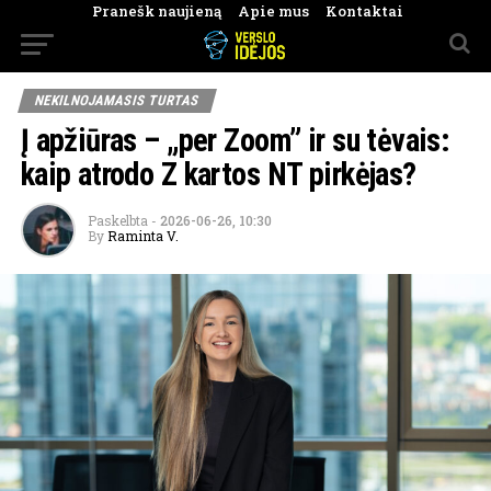
Pranešk naujieną
Apie mus
Kontaktai
NEKILNOJAMASIS TURTAS
Į apžiūras – „per Zoom” ir su tėvais:
kaip atrodo Z kartos NT pirkėjas?
Paskelbta
-
2026-06-26, 10:30
By
Raminta V.