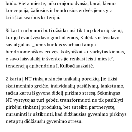
būdo. Vieta mieste, mikrorajono dvasia, barai, kiemo
koncepcija, žaliosios ir bendrosios erdvės jiems yra
kritiškai svarbūs kriterijai.
Ši karta nebenori būti užsidariusi tik tarp keturių sienų,
kur jų tėvai švęsdavo gimtadienius, Kalėdas ir leisdavo
savaitgalius. „Jiems kur kas svarbiau tampa
bendruomeniškos erdvės, kokybiškai sutvarkytas kiemas,
o savo laisvalaikį ir šventes jie renkasi leisti mieste”, –
tendenciją apibendrina I. Kulbačiauskaitė.
Z karta į NT rinką atsineša unikalių poreikių. Jie tikisi
skaitmeninio greičio, individualių pasiūlymų, lankstumo,
tačiau kartu išgyvena didelį pirkimo stresą. Sėkmingas
NT vystytojas turi gebėti transformuoti ne tik pasiūlyti
pirkėjui tinkantį produktą, bet suteikti partnerystę,
nuraminti ir užtikrinti, kad didžiausias gyvenimo pirkinys
netaptų didžiausiu gyvenimo stresu.