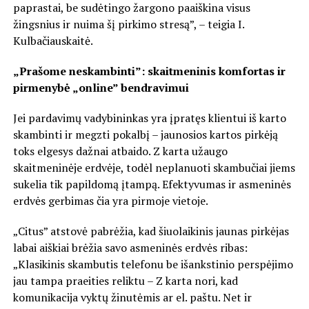
paprastai, be sudėtingo žargono paaiškina visus
žingsnius ir nuima šį pirkimo stresą”, – teigia I.
Kulbačiauskaitė.
„Prašome neskambinti”: skaitmeninis komfortas ir
pirmenybė „online” bendravimui
Jei pardavimų vadybininkas yra įpratęs klientui iš karto
skambinti ir megzti pokalbį – jaunosios kartos pirkėją
toks elgesys dažnai atbaido. Z karta užaugo
skaitmeninėje erdvėje, todėl neplanuoti skambučiai jiems
sukelia tik papildomą įtampą. Efektyvumas ir asmeninės
erdvės gerbimas čia yra pirmoje vietoje.
„Citus” atstovė pabrėžia, kad šiuolaikinis jaunas pirkėjas
labai aiškiai brėžia savo asmeninės erdvės ribas:
„Klasikinis skambutis telefonu be išankstinio perspėjimo
jau tampa praeities reliktu – Z karta nori, kad
komunikacija vyktų žinutėmis ar el. paštu. Net ir