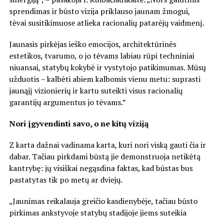
sprendimas ir būsto vizija priklauso jaunam žmogui,
tėvai susitikimuose atlieka racionalių patarėjų vaidmenį.
Jaunasis pirkėjas ieško emocijos, architektūrinės
estetikos, tvarumo, o jo tėvams labiau rūpi techniniai
niuansai, statybų kokybė ir vystytojo patikimumas. Mūsų
užduotis – kalbėti abiem kalbomis vienu metu: suprasti
jaunąjį vizionierių ir kartu suteikti visus racionalių
garantijų argumentus jo tėvams.”
Nori įgyvendinti savo, o ne kitų viziją
Z karta dažnai vadinama karta, kuri nori viską gauti čia ir
dabar. Tačiau pirkdami būstą jie demonstruoja netikėtą
kantrybę: jų visiškai negąsdina faktas, kad būstas bus
pastatytas tik po metų ar dviejų.
„Jaunimas reikalauja greičio kasdienybėje, tačiau būsto
pirkimas ankstyvoje statybų stadijoje jiems suteikia