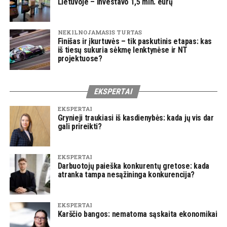
Lietuvoje – investavo 1,5 mln. eurų
NEKILNOJAMASIS TURTAS
Finišas ir įkurtuvės – tik paskutinis etapas: kas
iš tiesų sukuria sėkmę lenktynėse ir NT
projektuose?
EKSPERTAI
EKSPERTAI
Grynieji traukiasi iš kasdienybės: kada jų vis dar
gali prireikti?
EKSPERTAI
Darbuotojų paieška konkurentų gretose: kada
atranka tampa nesąžininga konkurencija?
EKSPERTAI
Karščio bangos: nematoma sąskaita ekonomikai