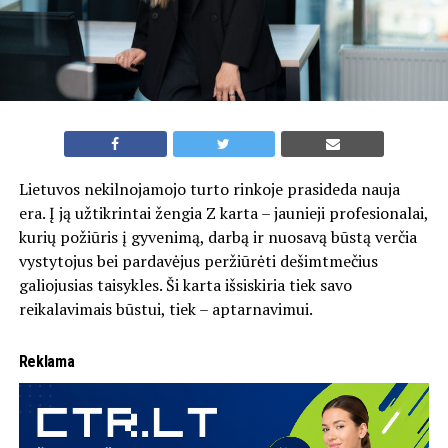
Lietuvos nekilnojamojo turto rinkoje prasideda nauja
era. Į ją užtikrintai žengia Z karta – jaunieji profesionalai,
kurių požiūris į gyvenimą, darbą ir nuosavą būstą verčia
vystytojus bei pardavėjus peržiūrėti dešimtmečius
galiojusias taisykles. Ši karta išsiskiria tiek savo
reikalavimais būstui, tiek – aptarnavimui.
Reklama