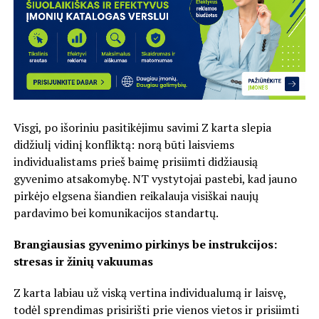
Visgi, po išoriniu pasitikėjimu savimi Z karta slepia
didžiulį vidinį konfliktą: norą būti laisviems
individualistams prieš baimę prisiimti didžiausią
gyvenimo atsakomybę. NT vystytojai pastebi, kad jauno
pirkėjo elgsena šiandien reikalauja visiškai naujų
pardavimo bei komunikacijos standartų.
Brangiausias gyvenimo pirkinys be instrukcijos:
stresas ir žinių vakuumas
Z karta labiau už viską vertina individualumą ir laisvę,
todėl sprendimas prisirišti prie vienos vietos ir prisiimti