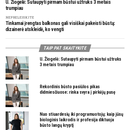
U. Žiogelė: Sutaupyti pirmam būstui užtruks 3 metais
trumpiau
NEPRELEISKITE
Tinkamai įrengtas balkonas gali visiškai pakeisti būstą:
dizainerė atskleidė, ko vengti
TAIP PAT SKAITYKITE
U. Žiogelė: Sutaupyti pirmam būstui užtruks
3 metais trumpiau
Rekordinis būsto pasiūlos pikas
didmiesčiuose: rinka svyra į pirkėjų pusę
Nuo stiuardesių iki programuotojų: kaip jūsų
biologinis laikrodis ir profesija diktuoja
būsto langų kryptį