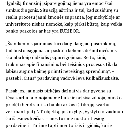
ilgalaikį finansinį įsipareigojimą jiems yra emociškai
sunkus žingsnis. Situaciją aštrina ir tai, kad susidūrę su
realiu procesu jauni žmonės supranta, jog mokykloje ar
universitete niekas nemokė, kaip pirkti būstą, kaip veikia
banko paskolos ar kas yra EURIBOR.
„Šiandieninis jaunimas turi daug daugiau pasirinkimų,
tad būsto įsigijimas ir paskola keliems dešimtmečiams
skamba kaip didžiulis įsipareigojimas. Be to, žinių
trūkumas apie finansinius bei teisinius procesus tik dar
labiau augina baimę priimti neteisingą sprendimą”, –
pastebi „Citus” pardavimų vadovė Ieva Kulbačiauskaitė.
Pasak jos, jaunasis pirkėjas dažnai vis dar gyvena su
tėvais arba nuomojamame bute ir neįsivaizduoja, nuo ko
pradėti bendrauti su banku ar kas iš tikrųjų svarbu
vertinant patį NT objektą, jo kokybę. „Vystytojo vaidmuo
čia iš esmės keičiasi – mes turime nustoti tiesiog
pardavinėti. Turime tapti mentoriais ir gidais, kurie