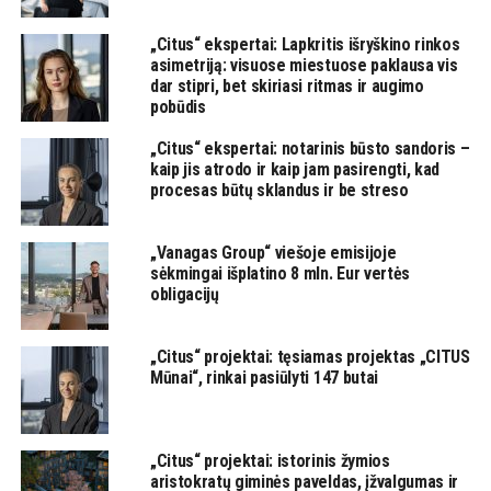
„Citus“ ekspertai: Lapkritis išryškino rinkos
asimetriją: visuose miestuose paklausa vis
dar stipri, bet skiriasi ritmas ir augimo
pobūdis
„Citus“ ekspertai: notarinis būsto sandoris –
kaip jis atrodo ir kaip jam pasirengti, kad
procesas būtų sklandus ir be streso
„Vanagas Group“ viešoje emisijoje
sėkmingai išplatino 8 mln. Eur vertės
obligacijų
„Citus“ projektai: tęsiamas projektas „CITUS
Mūnai“, rinkai pasiūlyti 147 butai
„Citus“ projektai: istorinis žymios
aristokratų giminės paveldas, įžvalgumas ir