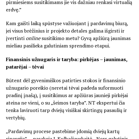
pirmiesiems susitikimams jie vis dažniau renkasi virtualią
erdvę.”
Kam gaišti laiką spūstyse važiuojant į pardavimų biurą,
jei visus brėžinius ir projekto detales galima išgirsti ir
įvertinti
online
susitikimo metu? Gyvą apžiūrą jaunimas
mieliau pasilieka galutiniam sprendimo etapui.
Finansinis užnugaris ir taryba: pirkėjas – jaunimas,
patarėjai – tėvai
Būtent dėl gyvenimiškos patirties stokos ir finansinio
užnugario poreikio (neretai tėvai padeda suformuoti
pradinį įnašą), į susitikimus ar apžiūras jaunieji pirkėjai
ateina ne vieni, o su „šeimos taryba”. NT ekspertui čia
tenka laviruoti tarp dviejų visiškai skirtingų pasaulių ir
vertybių.
„Pardavimų procese pastebime įdomią dviejų kartų
sinergiją”, – pasakoja I. Kulbačiauskaitė. „Nors galutinis