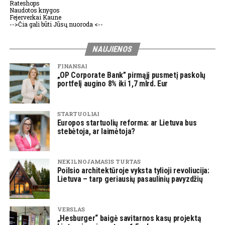
Rateshops
Naudotos knygos
Fejerverkai Kaune
-->Čia gali būti Jūsų nuoroda <--
NAUJIENOS
FINANSAI
„OP Corporate Bank” pirmąjį pusmetį paskolų
portfelį augino 8% iki 1,7 mlrd. Eur
STARTUOLIAI
Europos startuolių reforma: ar Lietuva bus
stebėtoja, ar laimėtoja?
NEKILNOJAMASIS TURTAS
Poilsio architektūroje vyksta tylioji revoliucija:
Lietuva – tarp geriausių pasaulinių pavyzdžių
VERSLAS
„Hesburger“ baigė savitarnos kasų projektą