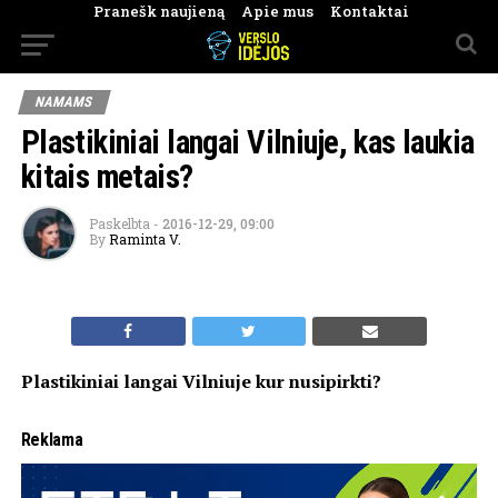
Pranešk naujieną
Apie mus
Kontaktai
NAMAMS
Plastikiniai langai Vilniuje, kas laukia
kitais metais?
Paskelbta
-
2016-12-29, 09:00
By
Raminta V.
Plastikiniai langai Vilniuje kur nusipirkti?
Reklama