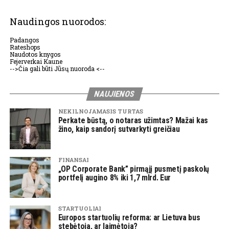
Naudingos nuorodos:
Padangos
Rateshops
Naudotos knygos
Fejerverkai Kaune
-->Čia gali būti Jūsų nuoroda <--
NAUJIENOS
NEKILNOJAMASIS TURTAS
Perkate būstą, o notaras užimtas? Mažai kas
žino, kaip sandorį sutvarkyti greičiau
FINANSAI
„OP Corporate Bank” pirmąjį pusmetį paskolų
portfelį augino 8% iki 1,7 mlrd. Eur
STARTUOLIAI
Europos startuolių reforma: ar Lietuva bus
stebėtoja, ar laimėtoja?