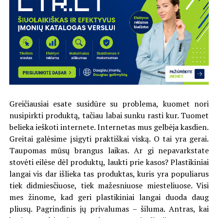
Greičiausiai esate susidūre su problema, kuomet nori
nusipirkti produktą, tačiau labai sunku rasti kur. Tuomet
belieka ieškoti internete. Internetas mus gelbėja kasdien.
Greitai galėsime įsigyti praktiškai viską. O tai yra gerai.
Taupomas mūsų brangus laikas. Ar gi nepavarkstate
stovėti eilėse dėl produktų, laukti prie kasos? Plastikiniai
langai vis dar išlieka tas produktas, kuris yra populiarus
tiek didmiesčiuose, tiek mažesniuose miesteliuose. Visi
mes žinome, kad geri plastikiniai langai duoda daug
pliusų. Pagrindinis jų privalumas – šiluma. Antras, kai