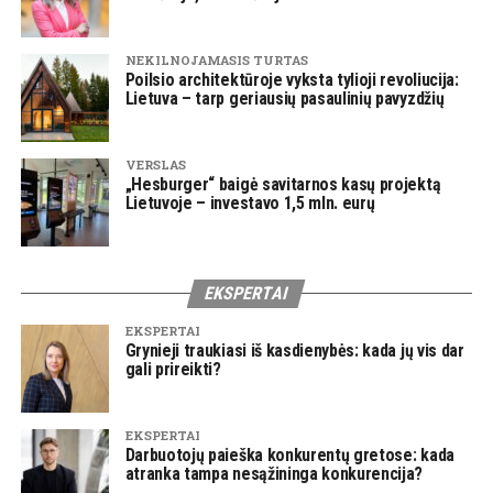
NEKILNOJAMASIS TURTAS
Poilsio architektūroje vyksta tylioji revoliucija:
Lietuva – tarp geriausių pasaulinių pavyzdžių
VERSLAS
„Hesburger“ baigė savitarnos kasų projektą
Lietuvoje – investavo 1,5 mln. eurų
EKSPERTAI
EKSPERTAI
Grynieji traukiasi iš kasdienybės: kada jų vis dar
gali prireikti?
EKSPERTAI
Darbuotojų paieška konkurentų gretose: kada
atranka tampa nesąžininga konkurencija?