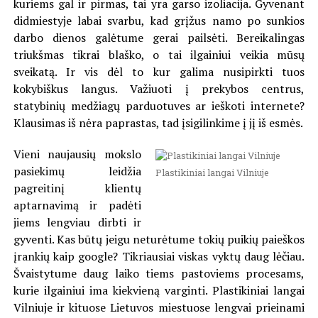
kuriems gal ir pirmas, tai yra garso izoliacija. Gyvenant
didmiestyje labai svarbu, kad grįžus namo po sunkios
darbo dienos galėtume gerai pailsėti. Bereikalingas
triukšmas tikrai blaško, o tai ilgainiui veikia mūsų
sveikatą. Ir vis dėl to kur galima nusipirkti tuos
kokybiškus langus. Važiuoti į prekybos centrus,
statybinių medžiagų parduotuves ar ieškoti internete?
Klausimas iš nėra paprastas, tad įsigilinkime į jį iš esmės.
Vieni naujausių mokslo
pasiekimų leidžia
Plastikiniai langai Vilniuje
pagreitinį klientų
aptarnavimą ir padėti
jiems lengviau dirbti ir
gyventi. Kas būtų jeigu neturėtume tokių puikių paieškos
įrankių kaip google? Tikriausiai viskas vyktų daug lėčiau.
Švaistytume daug laiko tiems pastoviems procesams,
kurie ilgainiui ima kiekvieną varginti. Plastikiniai langai
Vilniuje ir kituose Lietuvos miestuose lengvai prieinami