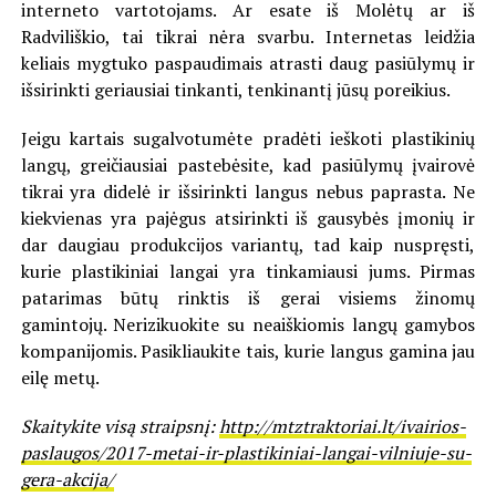
interneto vartotojams. Ar esate iš Molėtų ar iš
Radviliškio, tai tikrai nėra svarbu. Internetas leidžia
keliais mygtuko paspaudimais atrasti daug pasiūlymų ir
išsirinkti geriausiai tinkanti, tenkinantį jūsų poreikius.
Jeigu kartais sugalvotumėte pradėti ieškoti plastikinių
langų, greičiausiai pastebėsite, kad pasiūlymų įvairovė
tikrai yra didelė ir išsirinkti langus nebus paprasta. Ne
kiekvienas yra pajėgus atsirinkti iš gausybės įmonių ir
dar daugiau produkcijos variantų, tad kaip nuspręsti,
kurie plastikiniai langai yra tinkamiausi jums. Pirmas
patarimas būtų rinktis iš gerai visiems žinomų
gamintojų. Nerizikuokite su neaiškiomis langų gamybos
kompanijomis. Pasikliaukite tais, kurie langus gamina jau
eilę metų.
Skaitykite visą straipsnį:
http://mtztraktoriai.lt/ivairios-
paslaugos/2017-metai-ir-plastikiniai-langai-vilniuje-su-
gera-akcija/