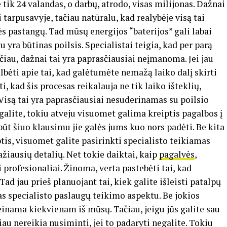
e tik 24 valandas, o darbų, atrodo, visas milijonas. Dažnai
tarpusavyje, tačiau natūralu, kad realybėje visą tai
ės pastangų. Tad mūsų energijos “baterijos” gali labai
u yra būtinas poilsis. Specialistai teigia, kad per parą
iau, dažnai tai yra paprasčiausiai neįmanoma. Jei jau
albėti apie tai, kad galėtumėte nemažą laiko dalį skirti
, kad šis procesas reikalauja ne tik laiko išteklių,
. Visą tai yra paprasčiausiai nesuderinamas su poilsio
alite, tokiu atveju visuomet galima kreiptis pagalbos į
ūt šiuo klausimu jie galės jums kuo nors padėti. Be kita
ptis, visuomet galite pasirinkti specialisto teikiamas
ažiausių detalių. Net tokie daiktai, kaip
pagalvės
,
 profesionaliai. Žinoma, verta pastebėti tai, kad
d jau prieš planuojant tai, kiek galite išleisti patalpų
as specialisto paslaugų teikimo aspektu. Be jokios
ieinama kiekvienam iš mūsų. Tačiau, jeigu jūs galite sau
iau nereikia nusiminti, jei to padaryti negalite. Tokiu