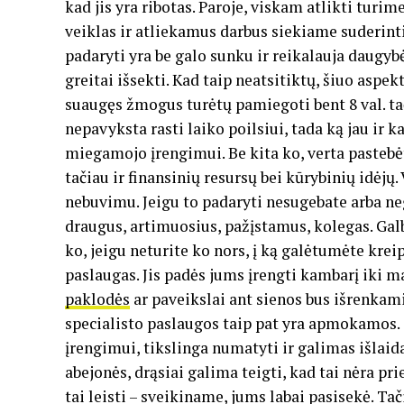
kad jis yra ribotas. Paroje, viskam atlikti turim
veiklas ir atliekamus darbus siekiame suderinti 
padaryti yra be galo sunku ir reikalauja daugyb
greitai išsekti. Kad taip neatsitiktų, šiuo aspekt
suaugęs žmogus turėtų pamiegoti bent 8 val. tač
nepavyksta rasti laiko poilsiui, tada ką jau ir k
miegamojo įrengimui. Be kita ko, verta pastebėti
tačiau ir finansinių resursų bei kūrybinių idėjų
nebuvimu. Jeigu to padaryti nesugebate arba neg
draugus, artimuosius, pažįstamus, kolegas. Galb
ko, jeigu neturite ko nors, į ką galėtumėte krei
paslaugas. Jis padės jums įrengti kambarį iki m
paklodės
ar paveikslai ant sienos bus išrenkami
specialisto paslaugos taip pat yra apmokamos. Ta
įrengimui, tikslinga numatyti ir galimas išlaid
abejonės, drąsiai galima teigti, kad tai nėra pr
tai leisti – sveikiname, jums labai pasisekė. Tač