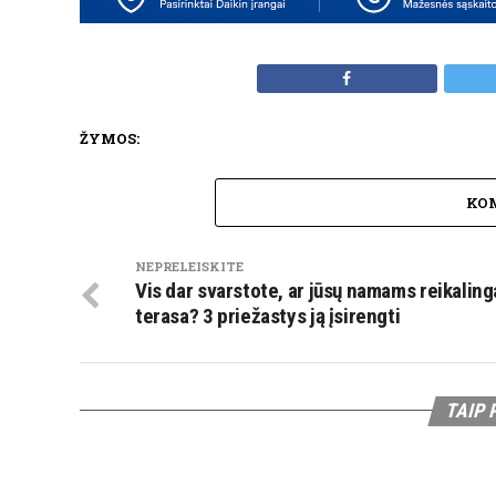
ŽYMOS:
KO
NEPRELEISKITE
Vis dar svarstote, ar jūsų namams reikaling
terasa? 3 priežastys ją įsirengti
TAIP 