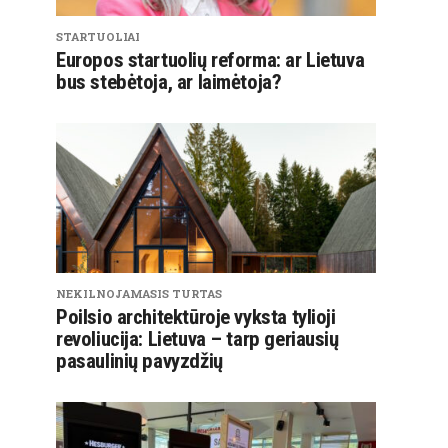
STARTUOLIAI
Europos startuolių reforma: ar Lietuva
bus stebėtoja, ar laimėtoja?
NEKILNOJAMASIS TURTAS
Poilsio architektūroje vyksta tylioji
revoliucija: Lietuva – tarp geriausių
pasaulinių pavyzdžių