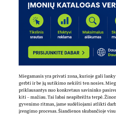
Miegamasis yra privati zona, kurioje gali lankyt
gerbti ir be jų sutikimo nekišti ten nosies. Mieg
priklausantys nuo konkretaus savininko pasiren
kiti – mažiau. Tai labai neapibrėžta terpė. Žino
gyvenimo ritmas, jame sudėliojami atlikti darb
įrengimo procesas. Šiandienos skubančioje visuo