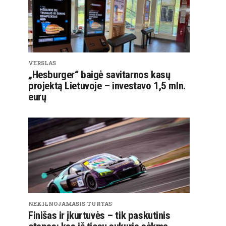
VERSLAS
„Hesburger“ baigė savitarnos kasų
projektą Lietuvoje – investavo 1,5 mln.
eurų
NEKILNOJAMASIS TURTAS
Finišas ir įkurtuvės – tik paskutinis