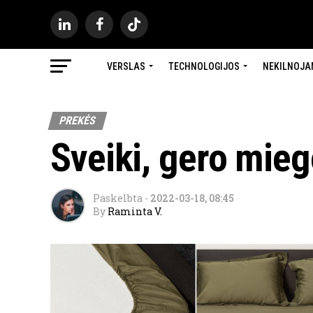
VERSLAS
TECHNOLOGIJOS
NEKILNOJA
PREKĖS
Sveiki, gero mie
Paskelbta
-
2022-03-18, 08:45
By
Raminta V.