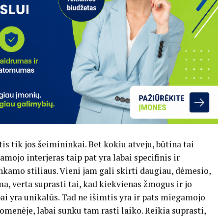
is tik jos šeimininkai. Bet kokiu atveju, būtina tai
amojo interjeras taip pat yra labai specifinis ir
kamo stiliaus. Vieni jam gali skirti daugiau, dėmesio,
ma, verta suprasti tai, kad kiekvienas žmogus ir jo
ai yra unikalūs. Tad ne išimtis yra ir pats miegamojo
menėje, labai sunku tam rasti laiko. Reikia suprasti,