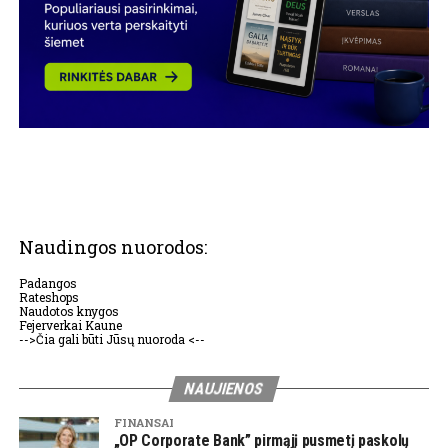
Naudingos nuorodos:
Padangos
Rateshops
Naudotos knygos
Fejerverkai Kaune
-->Čia gali būti Jūsų nuoroda <--
NAUJIENOS
FINANSAI
„OP Corporate Bank” pirmąjį pusmetį paskolų