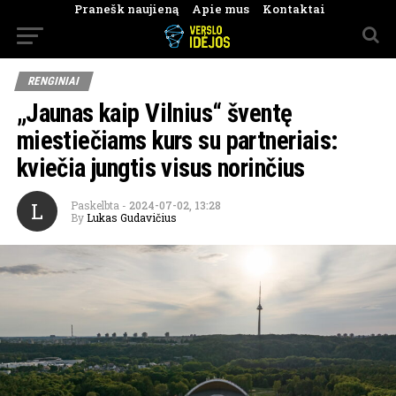
Pranešk naujieną
Apie mus
Kontaktai
RENGINIAI
„Jaunas kaip Vilnius“ šventę
miestiečiams kurs su partneriais:
kviečia jungtis visus norinčius
L
Paskelbta
-
2024-07-02, 13:28
By
Lukas Gudavičius