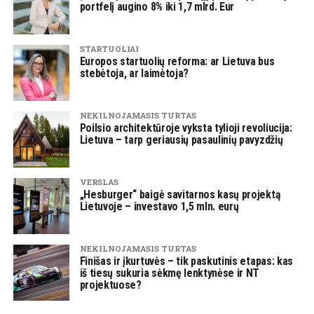
portfelį augino 8% iki 1,7 mlrd. Eur
STARTUOLIAI
Europos startuolių reforma: ar Lietuva bus
stebėtoja, ar laimėtoja?
NEKILNOJAMASIS TURTAS
Poilsio architektūroje vyksta tylioji revoliucija:
Lietuva – tarp geriausių pasaulinių pavyzdžių
VERSLAS
„Hesburger“ baigė savitarnos kasų projektą
Lietuvoje – investavo 1,5 mln. eurų
NEKILNOJAMASIS TURTAS
Finišas ir įkurtuvės – tik paskutinis etapas: kas
iš tiesų sukuria sėkmę lenktynėse ir NT
projektuose?