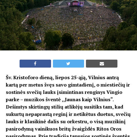
Šv. Kristoforo dieną, liepos 25-ąją, Vilnius antrą
kartą per metus švęs savo gimtadienį, o miestiečių ir
sostinės svečių lauks įsimintinas renginys Vingio
parke – muzikos šventė ,,Jaunas kaip Vilnius“.
Dešimtys skirtingų stilių atlikėjų susitiks tam, kad
sukurtų nepaprastą reginį ir netikėtus duetus, svečių
lauks ir klasikinė dalis su orkestru, o visą muzikinį
pasirodymą vainikuos britų žvaigždės Ritos Oros
pasirodymas. Prie tradicija tapusios sostinės šventės