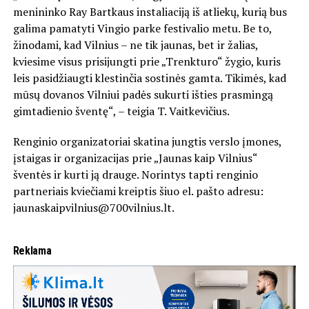
menininko Ray Bartkaus instaliaciją iš atliekų, kurią bus
galima pamatyti Vingio parke festivalio metu. Be to,
žinodami, kad Vilnius – ne tik jaunas, bet ir žalias,
kviesime visus prisijungti prie „Trenkturo“ žygio, kuris
leis pasidžiaugti klestinčia sostinės gamta. Tikimės, kad
mūsų dovanos Vilniui padės sukurti išties prasmingą
gimtadienio šventę“, – teigia T. Vaitkevičius.
Renginio organizatoriai skatina jungtis verslo įmones,
įstaigas ir organizacijas prie „Jaunas kaip Vilnius“
šventės ir kurti ją drauge. Norintys tapti renginio
partneriais kviečiami kreiptis šiuo el. pašto adresu:
jaunaskaipvilnius@700vilnius.lt.
Reklama