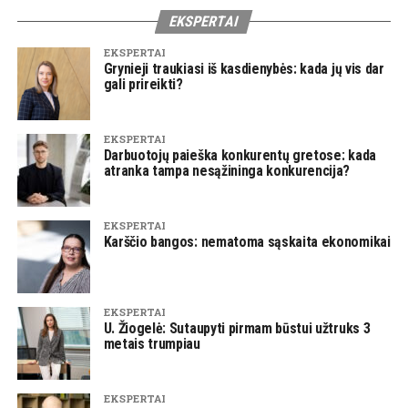
EKSPERTAI
EKSPERTAI
Grynieji traukiasi iš kasdienybės: kada jų vis dar
gali prireikti?
EKSPERTAI
Darbuotojų paieška konkurentų gretose: kada
atranka tampa nesąžininga konkurencija?
EKSPERTAI
Karščio bangos: nematoma sąskaita ekonomikai
EKSPERTAI
U. Žiogelė: Sutaupyti pirmam būstui užtruks 3
metais trumpiau
EKSPERTAI