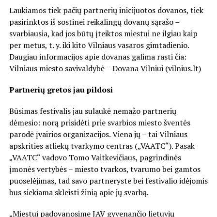
Laukiamos tiek pačių partnerių inicijuotos dovanos, tiek
pasirinktos iš sostinei reikalingų dovanų sąrašo –
svarbiausia, kad jos būtų įteiktos miestui ne ilgiau kaip
per metus, t. y. iki kito Vilniaus vasaros gimtadienio.
Daugiau informacijos apie dovanas galima rasti čia:
Vilniaus miesto savivaldybė – Dovana Vilniui (vilnius.lt)
Partnerių gretos jau pildosi
Būsimas festivalis jau sulaukė nemažo partnerių
dėmesio: norą prisidėti prie svarbios miesto šventės
parodė įvairios organizacijos. Viena jų – tai Vilniaus
apskrities atliekų tvarkymo centras („VAATC“). Pasak
„VAATC“ vadovo Tomo Vaitkevičiaus, pagrindinės
įmonės vertybės – miesto tvarkos, tvarumo bei gamtos
puoselėjimas, tad savo partneryste bei festivalio idėjomis
bus siekiama skleisti žinią apie jų svarbą.
„Miestui padovanosime JAV gyvenančio lietuvių