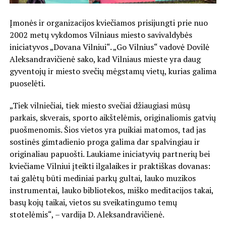
Įmonės ir organizacijos kviečiamos prisijungti prie nuo
2002 metų vykdomos Vilniaus miesto savivaldybės
iniciatyvos „Dovana Vilniui“. „Go Vilnius“ vadovė Dovilė
Aleksandravičienė sako, kad Vilniaus mieste yra daug
gyventojų ir miesto svečių mėgstamų vietų, kurias galima
puoselėti.
„Tiek vilniečiai, tiek miesto svečiai džiaugiasi mūsų
parkais, skverais, sporto aikštelėmis, originaliomis gatvių
puošmenomis. Šios vietos yra puikiai matomos, tad jas
sostinės gimtadienio proga galima dar spalvingiau ir
originaliau papuošti. Laukiame iniciatyvių partnerių bei
kviečiame Vilniui įteikti ilgalaikes ir praktiškas dovanas:
tai galėtų būti mediniai parkų gultai, lauko muzikos
instrumentai, lauko bibliotekos, miško meditacijos takai,
basų kojų taikai, vietos su sveikatingumo temų
stotelėmis“, – vardija D. Aleksandravičienė.