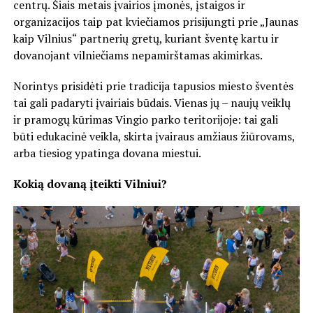
centrų. Šiais metais įvairios įmonės, įstaigos ir
organizacijos taip pat kviečiamos prisijungti prie „Jaunas
kaip Vilnius“ partnerių gretų, kuriant šventę kartu ir
dovanojant vilniečiams nepamirštamas akimirkas.
Norintys prisidėti prie tradicija tapusios miesto šventės
tai gali padaryti įvairiais būdais. Vienas jų – naujų veiklų
ir pramogų kūrimas Vingio parko teritorijoje: tai gali
būti edukacinė veikla, skirta įvairaus amžiaus žiūrovams,
arba tiesiog ypatinga dovana miestui.
Kokią dovaną įteikti Vilniui?