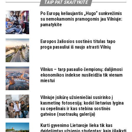
TAIP PAT SKAITYKITE
Po Europą keliaujantis „Hugo“ sunkvežimis
su nemokamomis pramogomis jau Vilniuje:
pamatykite
Europos žaliosios sostinės titulas tapo
proga pasauliui iš naujo atrasti Vilnių
Vilnius – tarp pasaulio čempionų: dalijimosi
ekonomikos indekse nusileidžia tik vienam
miestui
Vilniuje įsikūrę užsieniečiai susirinko į
kasmetinę fotosesiją: kodėl lietuvius lygina
su cepelinais ir kas stebina sostinės
gatvėse (nuotraukų galerija)
Kurti gyvenimo Lietuvoje lieka tik kas
dvidešimtas užsienio studentas: kaip išlaikyti