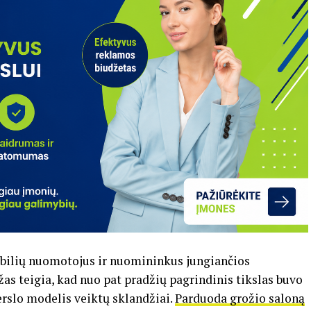
obilių nuomotojus ir nuomininkus jungiančios
žas teigia, kad nuo pat pradžių pagrindinis tikslas buvo
verslo modelis veiktų sklandžiai.
Parduoda grožio saloną