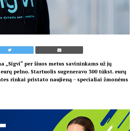
a „Sigvi“ per šiuos metus savininkams už jų
 eurų pelno. Startuolis sugeneravo 300 tūkst. eurų
ntes rinkai pristato naujieną – specialiai žmonėms