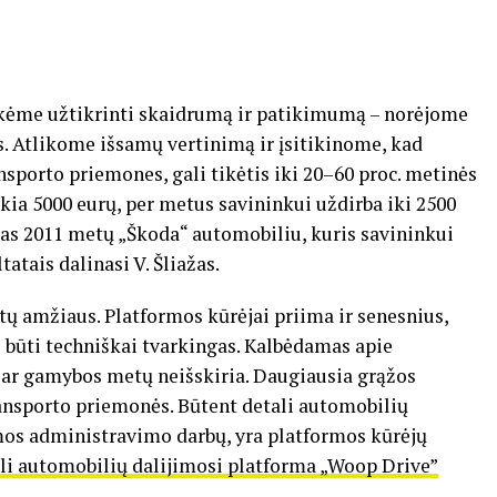
iekėme užtikrinti skaidrumą ir patikimumą – norėjome
s. Atlikome išsamų vertinimą ir įsitikinome, kad
porto priemones, gali tikėtis iki 20–60 proc. metinės
ekia 5000 eurų, per metus savininkui uždirba iki 2500
tas 2011 metų „Škoda“ automobiliu, kuris savininkui
atais dalinasi V. Šliažas.
amžiaus. Platformos kūrėjai priima ir senesnius,
ri būti techniškai tvarkingas. Kalbėdamas apie
 ar gamybos metų neišskiria. Daugiausia grąžos
ransporto priemonės. Būtent detali automobilių
omos administravimo darbų, yra platformos kūrėjų
ali automobilių dalijimosi platforma „Woop Drive”