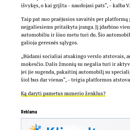
išvykęs, o kai grįžta – naudojasi pats“, – kalba V
Taip pat nuo praėjusios savaitės per platformą
neįgaliesiems pritaikyta įranga. Jį įdarbino vien
automobiliu ir šiuo metu turi du. Šio automobi
galioja geresnės sąlygos.
„Būdami socialiai atsakingo verslo atstovais,
mokesčio. Dalis žmonių su negalia turi ir aktyv
jei jie sugenda, pakaitinį automobilį su speciali
šiol bus dar vienas“, – teigia platformos atstova
Ką daryti pametus numerio ženklus?
Reklama