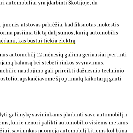
i automobiliai yra įdarbinti Škotijoje, du –
 įmonės atstovas pabrėžia, kad fiksuotas mokestis
orma pasiima tik tą dalį sumos, kurią automobilis
dami, kas būstui tiekia elektrą
inus automobilį 12 mėnesių galima geriausiai įvertinti
amų balansą bei stebėti rinkos svyravimus.
mobilio naudojimo gali prireikti dažnesnio techninio
ostolio, apskaičiavome šį optimalų laikotarpį gauti
lyti galimybę savininkams įdarbinti savo automobilį ir
iems, kurie nenori palikti automobilio visiems metams
zdžiui, savininkas nuomoja automobilį kitiems kol būna