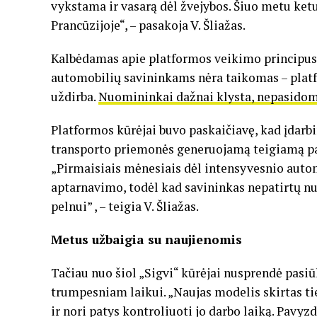
vykstama ir vasarą dėl žvejybos. Šiuo metu ketur
Prancūzijoje“, – pasakoja V. Šliažas.
Kalbėdamas apie platformos veikimo principus,
automobilių savininkams nėra taikomas – platf
uždirba.
Nuomininkai dažnai klysta, nepasidomė
Platformos kūrėjai buvo paskaičiavę, kad įdarb
transporto priemonės generuojamą teigiamą paj
„Pirmaisiais mėnesiais dėl intensyvesnio auto
aptarnavimo, todėl kad savininkas nepatirtų nu
pelnui” , – teigia V. Šliažas.
Metus užbaigia su naujienomis
Tačiau nuo šiol „Sigvi“ kūrėjai nusprendė pasiū
trumpesniam laikui. „Naujas modelis skirtas t
ir nori patys kontroliuoti jo darbo laiką. Pavy