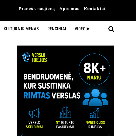
Pranešk naujieną
Apie mus
Kontaktai
KULTŪRA IR MENAS
RENGINIAI
VIDEO ▶️