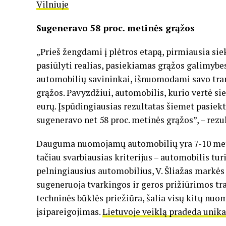
Vilniuje
Sugeneravo 58 proc. metinės grąžos
„Prieš žengdami į plėtros etapą, pirmiausia s
pasiūlyti realias, pasiekiamas grąžos galimybe
automobilių savininkai, išnuomodami savo trans
grąžos. Pavyzdžiui, automobilis, kurio vertė si
eurų. Įspūdingiausias rezultatas šiemet pasiek
sugeneravo net 58 proc. metinės grąžos”, – rezult
Dauguma nuomojamų automobilių yra 7-10 metų 
tačiau svarbiausias kriterijus – automobilis tu
pelningiausius automobilius, V. Šliažas markės
sugeneruoja tvarkingos ir geros prižiūrimos t
techninės būklės priežiūra, šalia visų kitų nu
įsipareigojimas.
Lietuvoje veiklą pradeda unik