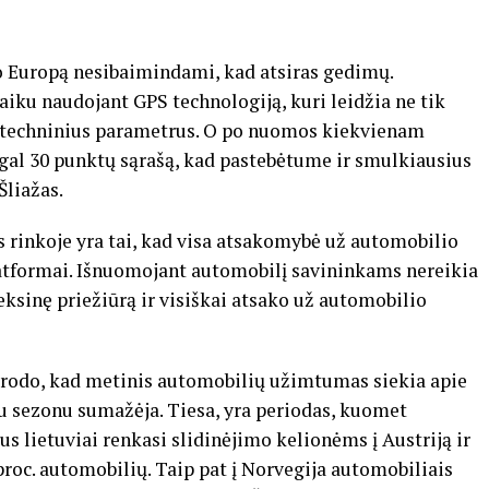
po Europą nesibaimindami, kad atsiras gedimų.
iku naudojant GPS technologiją, kuri leidžia ne tik
ėti techninius parametrus. O po nuomos kiekvienam
al 30 punktų sąrašą, kad pastebėtume ir smulkiausius
Šliažas.
s rinkoje yra tai, kad visa atsakomybė už automobilio
latformai. Išnuomojant automobilį savininkams nereikia
eksinę priežiūrą ir visiškai atsako už automobilio
urodo, kad metinis automobilių užimtumas siekia apie
uoju sezonu sumažėja. Tiesa, yra periodas, kuomet
us lietuviai renkasi slidinėjimo kelionėms į Austriją ir
roc. automobilių. Taip pat į Norvegija automobiliais