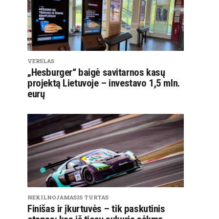
VERSLAS
„Hesburger“ baigė savitarnos kasų
projektą Lietuvoje – investavo 1,5 mln.
eurų
NEKILNOJAMASIS TURTAS
Finišas ir įkurtuvės – tik paskutinis