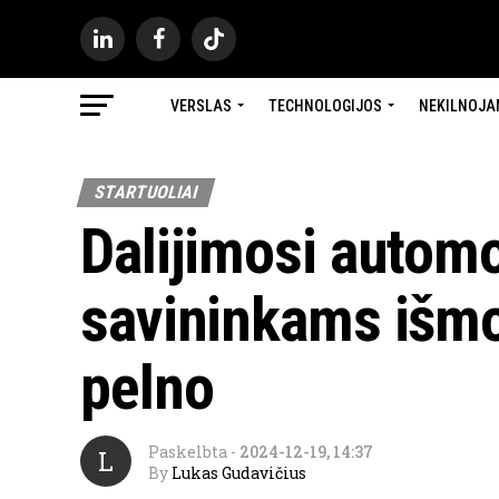
VERSLAS
TECHNOLOGIJOS
NEKILNOJA
STARTUOLIAI
Dalijimosi automo
savininkams išmo
pelno
Paskelbta
-
2024-12-19, 14:37
L
By
Lukas Gudavičius