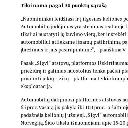
Tikrinama pagal 30 punktų sąrašą
„Nuomininkai leidžiasi ir į ilgesnes keliones 
Automobilių judėjimas yra stebimas realiuoju la
tiksliai nustatyti jų buvimo vietą, bet ir steb
automobiliui atliekame išsamų patikrinimą pag
įbrėžimus ir jais pasirūpintume“, – paaiškina V. 
Pasak „Sigvi“ atstovų, platformos išskirtinuma
priežiūrą ir galimus nuostolius tenka pačiai p
prisiimti jokių rizikų – platforma teikia kompl
eksploataciją.
Automobilių dalijimosi platformos atstovas n
65 proc. Vasarą jis pakyla iki 100 proc., o šalt
padažnėja kelionių į užsienį. „Sigvi“ automobili
Norvegiją. Šiuo tikslu išnuomojami apie 15-20 p