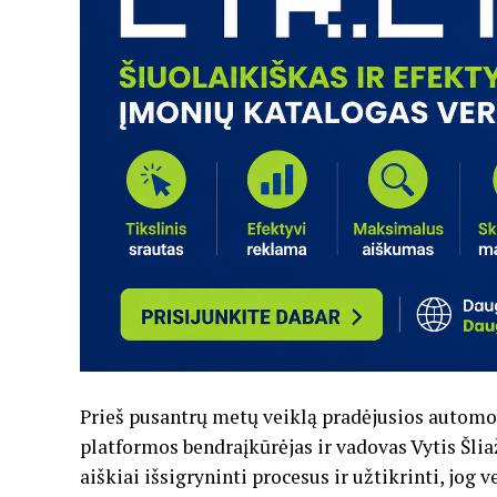
Prieš pusantrų metų veiklą pradėjusios autom
platformos bendraįkūrėjas ir vadovas Vytis Šlia
aiškiai išsigryninti procesus ir užtikrinti, jog 