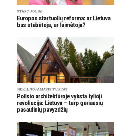
STARTUOLIAI
Europos startuolių reforma: ar Lietuva
bus stebėtoja, ar laimėtoja?
NEKILNOJAMASIS TURTAS
Poilsio architektūroje vyksta tylioji
revoliucija: Lietuva – tarp geriausių
pasaulinių pavyzdžių