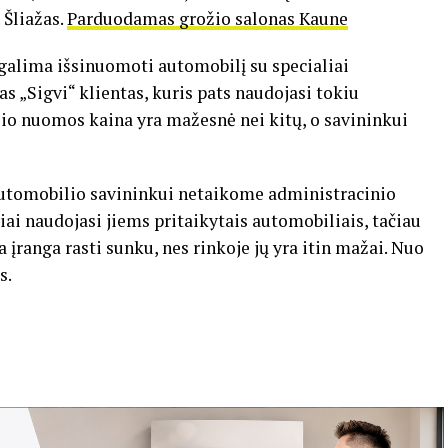
. Šliažas.
Parduodamas grožio salonas Kaune
 galima išsinuomoti automobilį su specialiai
as „Sigvi“ klientas, kuris pats naudojasi tokiu
lio nuomos kaina yra mažesnė nei kitų, o savininkui
 automobilio savininkui netaikome administracinio
iai naudojasi jiems pritaikytais automobiliais, tačiau
a įranga rasti sunku, nes rinkoje jų yra itin mažai. Nuo
s.