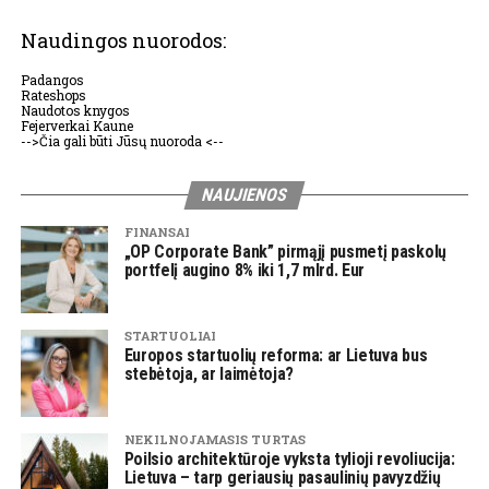
Naudingos nuorodos:
Padangos
Rateshops
Naudotos knygos
Fejerverkai Kaune
-->Čia gali būti Jūsų nuoroda <--
NAUJIENOS
FINANSAI
„OP Corporate Bank” pirmąjį pusmetį paskolų
portfelį augino 8% iki 1,7 mlrd. Eur
STARTUOLIAI
Europos startuolių reforma: ar Lietuva bus
stebėtoja, ar laimėtoja?
NEKILNOJAMASIS TURTAS
Poilsio architektūroje vyksta tylioji revoliucija:
Lietuva – tarp geriausių pasaulinių pavyzdžių