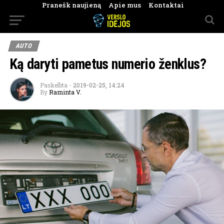
Pranešk naujieną
Apie mus
Kontaktai
AUTO
Ką daryti pametus numerio ženklus?
Paskelbta
-
2019-02-25, 14:24
By
Raminta V.