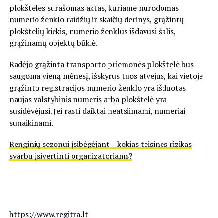
plokšteles surašomas aktas, kuriame nurodomas
numerio ženklo raidžių ir skaičių derinys, grąžintų
plokštelių kiekis, numerio ženklus išdavusi šalis,
grąžinamų objektų būklė.
Radėjo grąžinta transporto priemonės plokštelė bus
saugoma vieną mėnesį, išskyrus tuos atvejus, kai vietoje
grąžinto registracijos numerio ženklo yra išduotas
naujas valstybinis numeris arba plokštelė yra
susidėvėjusi. Jei rasti daiktai neatsiimami, numeriai
sunaikinami.
Renginių sezonui įsibėgėjant – kokias teisines rizikas
svarbu įsivertinti organizatoriams?
https://www.regitra.lt