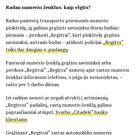
Radau numerio ženklus: kaip elgtis?
Radus pamestą transporto priemonės numerio
plokštelę, ją galima grąžinti savininkui dviem būdais:
pirmasis – perduoti „Regitrai“, kuri plokštelę grąžins
savininkui, antrasis būdas – atiduoti policijai.
„Regitra“
teiks dar daugiau e. paslaugų
Pastaroji numerio ženklą grąžins savininkui arba
perduos „Regitrai“. „Regitra“ asmenį apie rastus numerio
ženklus informuos telefonu, o jeigu jis nenurodytas, –
raštu per 3 darbo dienas.
Jei radėjas nenori ar negali atvykti į artimiausią
„Regitros“ padalinį, rastą numerio ženklą galima
paprasčiausiai atsiųsti.
Svarbu „Citadele“ banko
klientams
Grąžinant „Regitrai“ rastas automobilio numerio