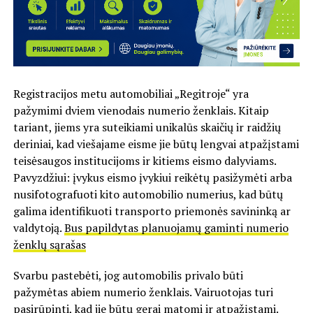
Registracijos metu automobiliai „Regitroje“ yra
pažymimi dviem vienodais numerio ženklais. Kitaip
tariant, jiems yra suteikiami unikalūs skaičių ir raidžių
deriniai, kad viešajame eisme jie būtų lengvai atpažįstami
teisėsaugos institucijoms ir kitiems eismo dalyviams.
Pavyzdžiui: įvykus eismo įvykiui reikėtų pasižymėti arba
nusifotografuoti kito automobilio numerius, kad būtų
galima identifikuoti transporto priemonės savininką ar
valdytoją.
Bus papildytas planuojamų gaminti numerio
ženklų sąrašas
Svarbu pastebėti, jog automobilis privalo būti
pažymėtas abiem numerio ženklais. Vairuotojas turi
pasirūpinti, kad jie būtų gerai matomi ir atpažįstami.