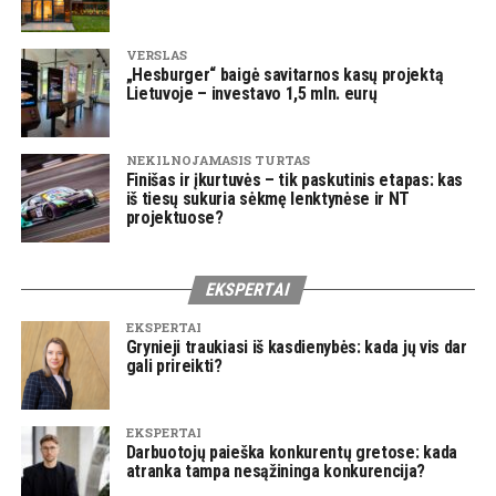
VERSLAS
„Hesburger“ baigė savitarnos kasų projektą
Lietuvoje – investavo 1,5 mln. eurų
NEKILNOJAMASIS TURTAS
Finišas ir įkurtuvės – tik paskutinis etapas: kas
iš tiesų sukuria sėkmę lenktynėse ir NT
projektuose?
EKSPERTAI
EKSPERTAI
Grynieji traukiasi iš kasdienybės: kada jų vis dar
gali prireikti?
EKSPERTAI
Darbuotojų paieška konkurentų gretose: kada
atranka tampa nesąžininga konkurencija?