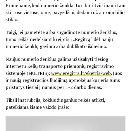
Primename, kad numerio ženklai turi būti tvirtinami tam
skirtose vietose, o ne, pavyzdžiui, dedami už automobilio
stiklo.
Taigi, jei pametėte arba sugadinote numerio ženklus,
Jums reikia nedelsiant kreiptis į „Regitrą“ dėl naujų
numerio ženklų gavimo arba dublikato išdavimo.
Naujus numerio ženklus galima užsisakyti tiesiog
internetu Kelių transporto priemonių registravimo
sistemoje (eKETRIS):
www.eregitra.lt/eketris-web
. Juos
ir naują registracijos liudijimą apmokėjus kurjeris Jums
pristatys tiesiai į namus per 1-2 darbo dienas.
Tiksli instrukcija, kokius žingsnius reikės atlikti,
pateikiama šiame vaizdo įraše: