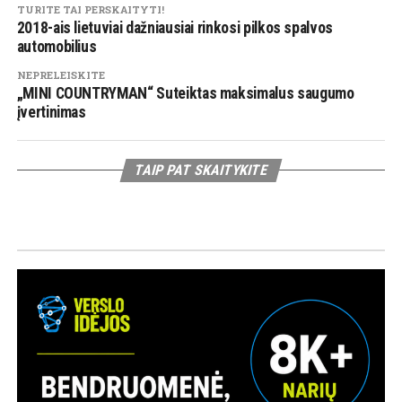
TURITE TAI PERSKAITYTI!
2018-ais lietuviai dažniausiai rinkosi pilkos spalvos
automobilius
NEPRELEISKITE
„MINI COUNTRYMAN“ Suteiktas maksimalus saugumo
įvertinimas
TAIP PAT SKAITYKITE