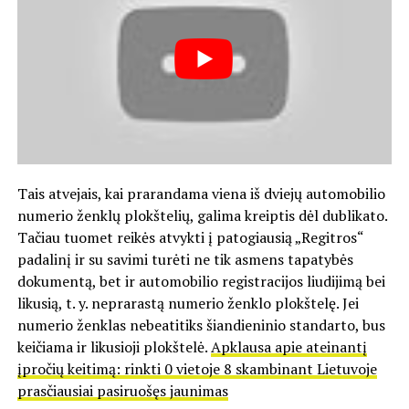
Tais atvejais, kai prarandama viena iš dviejų automobilio
numerio ženklų plokštelių, galima kreiptis dėl dublikato.
Tačiau tuomet reikės atvykti į patogiausią „Regitros“
padalinį ir su savimi turėti ne tik asmens tapatybės
dokumentą, bet ir automobilio registracijos liudijimą bei
likusią, t. y. neprarastą numerio ženklo plokštelę. Jei
numerio ženklas nebeatitiks šiandieninio standarto, bus
keičiama ir likusioji plokštelė.
Apklausa apie ateinantį
įpročių keitimą: rinkti 0 vietoje 8 skambinant Lietuvoje
prasčiausiai pasiruošęs jaunimas