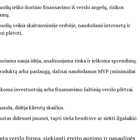
lių ieško išorinio finansavimo iš verslo angelų, rizikos
ramų.
rtuolių veikia skaitmeninėje erdvėje, naudodami internetą ir
ui plėtoti.
kuriama nauja idėja, analizuojama rinka ir ieškoma sprendimų.
 produktą arba paslaugą, dažnai naudodamas MVP (minimaliai
koma investuotojų arba finansavimo šaltinių verslo plėtrai.
nda, didėja klientų skaičius.
uotas didesnei įmonei, tapti vieša bendrove ar siekti ilgalaikio
mta verslo forma, siekianti greito augimo ir pasaulinės