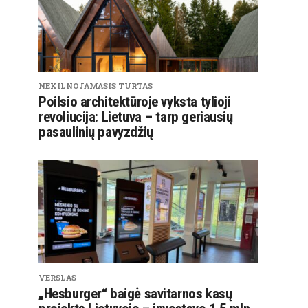
NEKILNOJAMASIS TURTAS
Poilsio architektūroje vyksta tylioji
revoliucija: Lietuva – tarp geriausių
pasaulinių pavyzdžių
VERSLAS
„Hesburger“ baigė savitarnos kasų