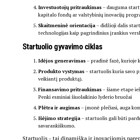
Investuotojų pritraukimas
– dauguma startuo
kapitalo fondų ar valstybinių inovacijų prog
Skaitmeninė orientacija
– didžioji dalis sta
technologijas kaip pagrindinius įrankius versl
Startuolio gyvavimo ciklas
Idėjos generavimas
– pradinė fazė, kurioje 
Produkto vystymas
– startuolis kuria savo
veikiantį produktą).
Finansavimo pritraukimas
– šiame etape ieš
Penki esminiai šiuolaikinio lyderio bruožai
Plėtra ir augimas
– įmonė plečiasi, auga koma
Išėjimo strategija
– startuolis gali būti pard
savarankiškumo.
Startuolis – tai dinamiška ir inovacijomis pare