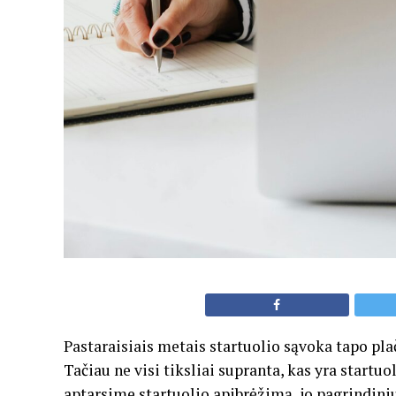
Pastaraisiais metais startuolio sąvoka tapo pla
Tačiau ne visi tiksliai supranta, kas yra startuol
aptarsime startuolio apibrėžimą, jo pagrindiniu