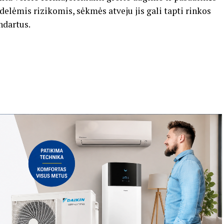
idelėmis rizikomis, sėkmės atveju jis gali tapti rinkos
ndartus.