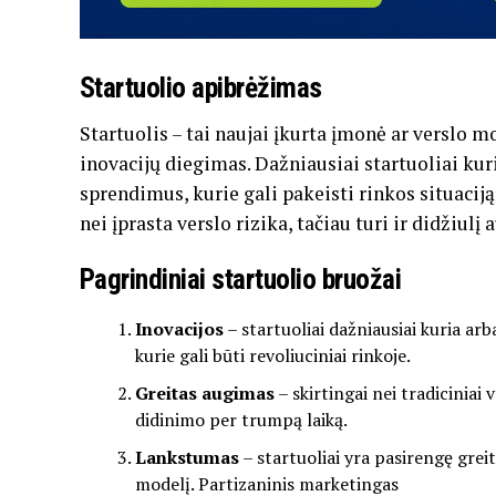
Startuolio apibrėžimas
Startuolis – tai naujai įkurta įmonė ar verslo m
inovacijų diegimas. Dažniausiai startuoliai ku
sprendimus, kurie gali pakeisti rinkos situaciją
nei įprasta verslo rizika, tačiau turi ir didžiul
Pagrindiniai startuolio bruožai
Inovacijos
– startuoliai dažniausiai kuria ar
kurie gali būti revoliuciniai rinkoje.
Greitas augimas
– skirtingai nei tradiciniai 
didinimo per trumpą laiką.
Lankstumas
– startuoliai yra pasirengę greita
modelį.
Partizaninis marketingas