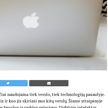
čiai naudojama tiek verslo, tiek technologijų pasaulyje.
is ir kuo jis skiriasi nuo kitų verslų. Šiame straipsnyje
s bruožus ir veiklos principus.
Dirbtinis intelektas