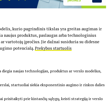
odelis, kurio pagrindinis tikslas yra greitas augimas ir
ria naujus produktus, paslaugas arba technologinius
 ar vartotojų įpročius. Jie dažnai susiduria su didesne
į augimo potencialą.
Prekybos startuolis
ba diegia naujas technologijas, produktus ar verslo modelius,
verslai, startuoliai siekia eksponentinio augimo ir rinkos dalies
i prisitaikyti prie kintančių sąlygų, keisti strategiją ir verslo