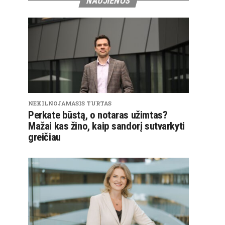
NAUJIENOS
NEKILNOJAMASIS TURTAS
Perkate būstą, o notaras užimtas?
Mažai kas žino, kaip sandorį sutvarkyti
greičiau