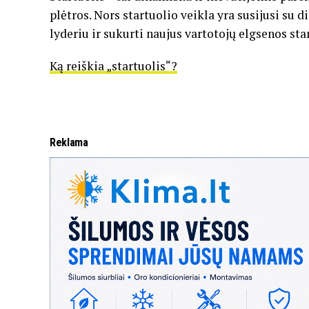
plėtros. Nors startuolio veikla yra susijusi su d
lyderiu ir sukurti naujus vartotojų elgsenos sta
Ką reiškia „startuolis“?
Reklama