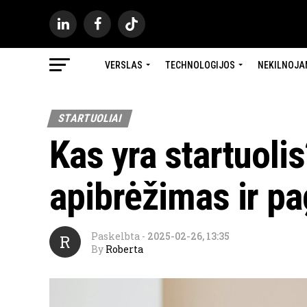
VERSLAS
TECHNOLOGIJOS
NEKILNOJA
STARTUOLIAI
Kas yra startuolis
apibrėžimas ir pa
Paskelbta
-
2025-02-26, 13:35
R
By
Roberta