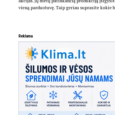
akcijas. Jų metų patinkančią produkciją įsigysi
vieną parduotuvę. Taip geriau suprasite kokie ba
Reklama