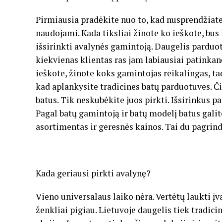
Pirmiausia pradėkite nuo to, kad nusprendžiate
naudojami. Kada tiksliai žinote ko ieškote, bus
išsirinkti avalynės gamintoją. Daugelis parduot
kiekvienas klientas ras jam labiausiai patinka
ieškote, žinote koks gamintojas reikalingas, ta
kad aplankysite tradicines batų parduotuves. Či
batus. Tik neskubėkite juos pirkti. Išsirinkus p
Pagal batų gamintoją ir batų modelį batus galit
asortimentas ir geresnės kainos. Tai du pagrind
Kada geriausi pirkti avalynę?
Vieno universalaus laiko nėra. Vertėtų laukti įv
ženkliai pigiau. Lietuvoje daugelis tiek tradici