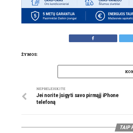
ŽYMOS:
KO
NEPRELEISKITE
Jei norite įsigyti savo pirmąjį iPhone
telefoną
TAIP 