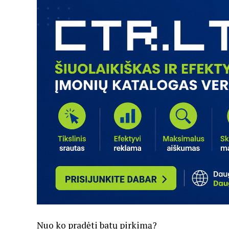
Nuo ko pradėti batų pirkimą?