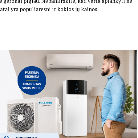
te gerokai pigiau. Nepamirškite, kad verta aplankyti ne
tai yra populiaresni ir kokios jų kainos.