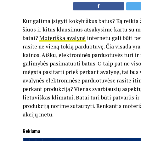
Kur galima įsigyti kokybiškus batus? Ką reikia 
šiuos ir kitus klausimus atsakysime kartu su m
batai?
Moteriška avalynė
internetu gali būti p
rasite ne vieną tokią parduotuvę. Čia visada yr
kainos. Aišku, elektroninės parduotuvės turi ir
galimybės pasimatuoti batus. O taip pat ne vis
mėgsta pasitarti prieš perkant avalynę, tai bus
avalynės elektroninėse parduotuvėse rasite itin
perkant produkciją? Vienas svarbiausių aspektų, 
lietuviškas klimatui. Batai turi būti patvarūs ir
produkciją norime sutaupyti. Renkantis moteriš
akcijų metu.
Reklama