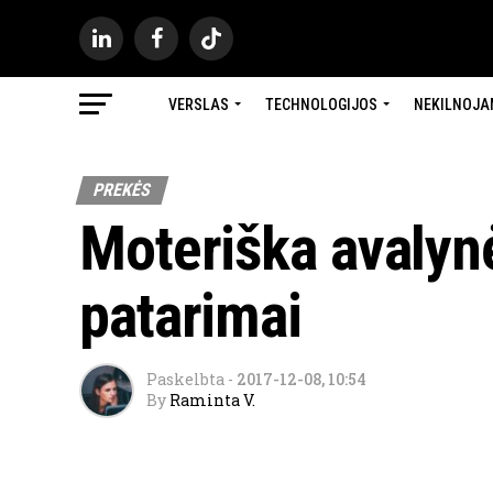
VERSLAS
TECHNOLOGIJOS
NEKILNOJA
PREKĖS
Moteriška avalynė
patarimai
Paskelbta
-
2017-12-08, 10:54
By
Raminta V.