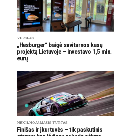
VERSLAS
„Hesburger“ baigė savitarnos kasų
projektą Lietuvoje – investavo 1,5 mln.
eurų
NEKILNOJAMASIS TURTAS
Finišas ir įkurtuvės – tik paskutinis