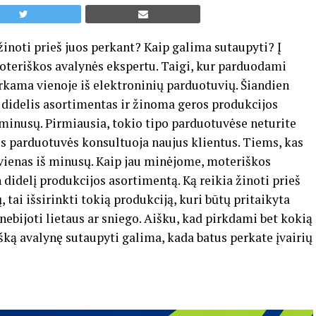
žinoti prieš juos perkant? Kaip galima sutaupyti? Į
oteriškos avalynės ekspertu. Taigi, kur parduodami
erkama vienoje iš elektroninių parduotuvių. Šiandien
a didelis asortimentas ir žinoma geros produkcijos
 minusų. Pirmiausia, tokio tipo parduotuvėse neturite
os parduotuvės konsultuoja naujus klientus. Tiems, kas
 vienas iš minusų. Kaip jau minėjome, moteriškos
 didelį produkcijos asortimentą. Ką reikia žinoti prieš
tai išsirinkti tokią produkciją, kuri būtų pritaikyta
 nebijoti lietaus ar sniego. Aišku, kad pirkdami bet kokią
ką avalynę sutaupyti galima, kada batus perkate įvairių