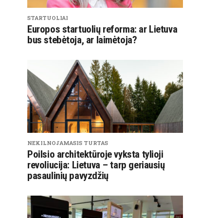
STARTUOLIAI
Europos startuolių reforma: ar Lietuva
bus stebėtoja, ar laimėtoja?
NEKILNOJAMASIS TURTAS
Poilsio architektūroje vyksta tylioji
revoliucija: Lietuva – tarp geriausių
pasaulinių pavyzdžių