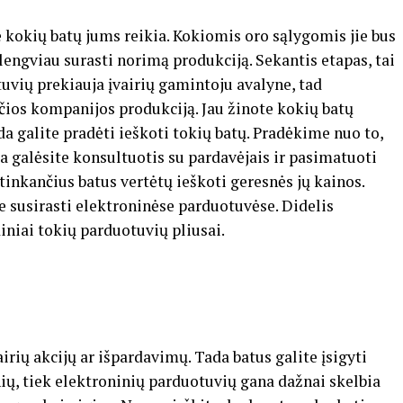
 kokių batų jums reikia. Kokiomis oro sąlygomis jie bus
 lengviau surasti norimą produkciją. Sekantis etapas, tai
uvių prekiauja įvairių gamintoju avalyne, tad
nčios kompanijos produkciją. Jau žinote kokių batų
da galite pradėti ieškoti tokių batų. Pradėkime nuo to,
a galėsite konsultuotis su pardavėjais ir pasimatuoti
atinkančius batus vertėtų ieškoti geresnės jų kainos.
e susirasti elektroninėse parduotuvėse. Didelis
iniai tokių parduotuvių pliusai.
airių akcijų ar išpardavimų. Tada batus galite įsigyti
nių, tiek elektroninių parduotuvių gana dažnai skelbia