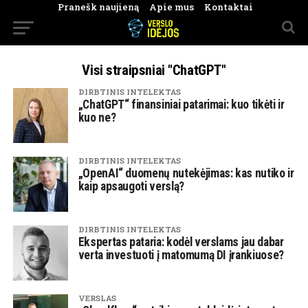
Pranešk naujieną
Apie mus
Kontaktai
Visi straipsniai "ChatGPT"
DIRBTINIS INTELEKTAS
„ChatGPT“ finansiniai patarimai: kuo tikėti ir
kuo ne?
DIRBTINIS INTELEKTAS
„OpenAI“ duomenų nutekėjimas: kas nutiko ir
kaip apsaugoti verslą?
DIRBTINIS INTELEKTAS
Ekspertas pataria: kodėl verslams jau dabar
verta investuoti į matomumą DI įrankiuose?
VERSLAS