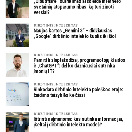
„Cloudflare“ sutrikimas atskleidė interneto
svetainių atsparumo ribas: ką turi žinoti
verslai?
DIRBTINIS INTELEKTAS
Naujos kartos „Gemini 3“ – didžiausias
„Google“ dirbtinio intelekto šuolis iki šiol
DIRBTINIS INTELEKTAS
Pamiršti slaptažodžiai, programuotojų klaidos
ir „ChatGPT“: dėl ko dažniausiai sutrinka
įmonių IT?
DIRBTINIS INTELEKTAS
Rinkodara dirbtinio intelekto paieškos eroje:
žaidimo taisyklės keičiasi
DIRBTINIS INTELEKTAS
Ištrinti neįmanoma: kas nutinka informacijai,
įkeltai į dirbtinio intelekto modelį?