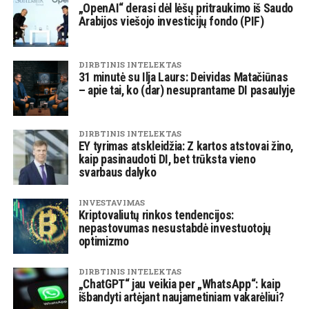
„OpenAI“ derasi dėl lėšų pritraukimo iš Saudo
Arabijos viešojo investicijų fondo (PIF)
DIRBTINIS INTELEKTAS
31 minutė su Ilja Laurs: Deividas Matačiūnas
– apie tai, ko (dar) nesuprantame DI pasaulyje
DIRBTINIS INTELEKTAS
EY tyrimas atskleidžia: Z kartos atstovai žino,
kaip pasinaudoti DI, bet trūksta vieno
svarbaus dalyko
INVESTAVIMAS
Kriptovaliutų rinkos tendencijos:
nepastovumas nesustabdė investuotojų
optimizmo
DIRBTINIS INTELEKTAS
„ChatGPT“ jau veikia per „WhatsApp“: kaip
išbandyti artėjant naujametiniam vakarėliui?