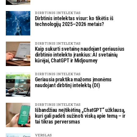
DIRBTINIS INTELEKTAS
Dirbtinis intelektas visur: ko tikėtis iš
technologijų 2025–2026 metais?
DIRBTINIS INTELEKTAS
Kaip sukurti svetainę naudojant geriausius
dirbtinio intelekto įrankius: AI svetainių
kūrėjai, ChatGPT ir Midjourney
DIRBTINIS INTELEKTAS
Geriausia praktika mažoms įmonėms
naudojant dirbtinį intelektą (DI)
DIRBTINIS INTELEKTAS
Išbandžiau neįtikėtiną „ChatGPT“ užklausą,
kuri gali padėti sužinoti viską apie temą – ir
tai tikras perversmas
VERSLAS