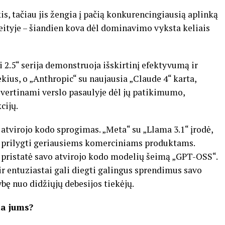
is, tačiau jis žengia į pačią konkurencingiausią aplinką
raeityje – šiandien kova dėl dominavimo vyksta keliais
 2.5“ serija demonstruoja išskirtinį efektyvumą ir
ius, o „Anthropic“ su naujausia „Claude 4“ karta,
č vertinami verslo pasaulyje dėl jų patikimumo,
cijų.
– atvirojo kodo sprogimas. „Meta“ su „Llama 3.1“ įrodė,
i prilygti geriausiems komerciniams produktams.
ę pristatė savo atvirojo kodo modelių šeimą „GPT-OSS“.
ir entuziastai gali diegti galingus sprendimus savo
ę nuo didžiųjų debesijos tiekėjų.
ia jums?