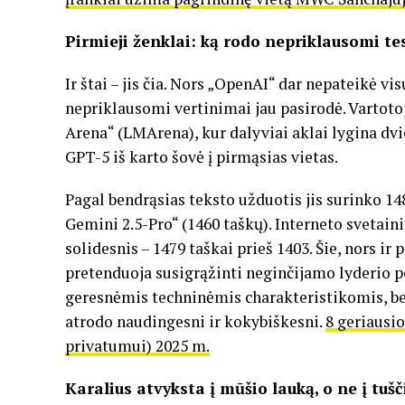
Pirmieji ženklai: ką rodo nepriklausomi te
Ir štai – jis čia. Nors „OpenAI“ dar nepateikė vi
nepriklausomi vertinimai jau pasirodė. Vartot
Arena“ (LMArena), kur dalyviai aklai lygina dvi
GPT-5 iš karto šovė į pirmąsias vietas.
Pagal bendrąsias teksto užduotis jis surinko 
Gemini 2.5-Pro“ (1460 taškų). Interneto svetai
solidesnis – 1479 taškai prieš 1403. Šie, nors ir
pretenduoja susigrąžinti neginčijamo lyderio po
geresnėmis techninėmis charakteristikomis, be
atrodo naudingesni ir kokybiškesni.
8 geriausi
privatumui) 2025 m.
Karalius atvyksta į mūšio lauką, o ne į tušč