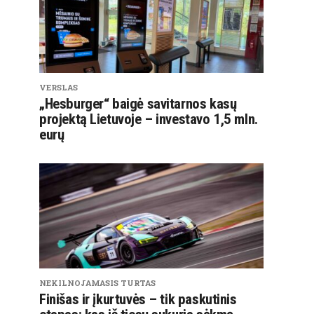
VERSLAS
„Hesburger“ baigė savitarnos kasų
projektą Lietuvoje – investavo 1,5 mln.
eurų
NEKILNOJAMASIS TURTAS
Finišas ir įkurtuvės – tik paskutinis