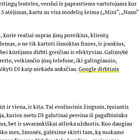
itingų lenteles, verslui ir paprastiems vartotojams kur
T-5 atėjimas, kartu su visa modelių šeima („Mini“, „Nano“
 kurie realiai supras jūsų poreikius, klientų
emas, o ne tik kartoti išmoktas frazes, ir įrankius,
i kūrėjams dirbti greičiau ir efektyviau. Galimybė
ito, veikiančio jūsų telefone, iki galingiausio,
aikyti DI kaip niekada anksčiau.
Google dirbtinis
t ir viena, ir kita. Tai evoliucinis žingsnis, tęsiantis
ija, kurios metu DI galutinai pereina iš pagalbininko
mus, bet ir savarankiškai atlieka užduotis. Kuo daugiau
laiko mes, žmonės, galėsime skirti tam, ką mokame