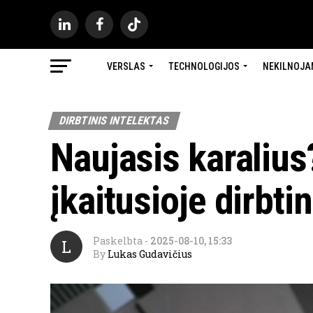
VERSLAS
TECHNOLOGIJOS
NEKILNOJA
DIRBTINIS INTELEKTAS
Naujasis karalius
įkaitusioje dirbti
Paskelbta
-
2025-08-10, 15:33
L
By
Lukas Gudavičius