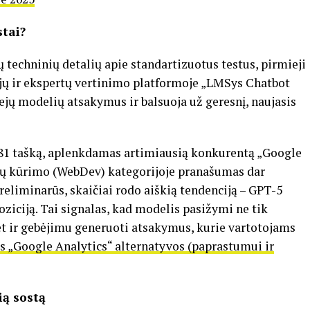
stai?
sų techninių detalių apie standartizuotus testus, pirmieji
ojų ir ekspertų vertinimo platformoje „LMSys Chatbot
ejų modelių atsakymus ir balsuoja už geresnį, naujasis
1481 tašką, aplenkdamas artimiausią konkurentą „Google
nių kūrimo (WebDev) kategorijoje pranašumas dar
 preliminarūs, skaičiai rodo aiškią tendenciją – GPT-5
ziciją. Tai signalas, kad modelis pasižymi ne tik
t ir gebėjimu generuoti atsakymus, kurie vartotojams
os „Google Analytics“ alternatyvos (paprastumui ir
ią sostą