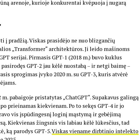
rūną arenoje, kurioje konkurentai kvėpuoja į nugarą
?
ti į pradžią. Viskas prasidėjo ne nuo blizgančių
lios „Transformer“ architektūros. Ji leido mašinoms
GPT serijai. Pirmasis GPT-1 (2018 m.) buvo kuklus
pasirodęs GPT-2 jau kėlė nuostabą – ir netgi baimę –
rasis sprogimas įvyko 2020 m. su GPT-3, kuris atvėrė
rėjams.
22 m. pabaigoje pristatytas „ChatGPT“. Supakavus galingą
apo prieinamas kiekvienam. Po to sekęs GPT-4 ir jo
ravo vis įspūdingesnį loginį mąstymą ir gebėjimą
są. Kiekvienas žingsnis vis labiau kėlė lūkesčius, tad
kė, ką parodys GPT-5.
Viskas viename dirbtinio intelekto
e 2025