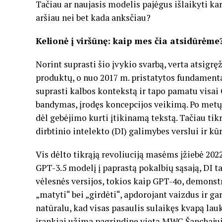
Tačiau ar naujasis modelis pajėgus išlaikyti ka
aršiau nei bet kada anksčiau?
Kelionė į viršūnę: kaip mes čia atsidūrėme
Norint suprasti šio įvykio svarbą, verta atsigręž
produktų, o nuo 2017 m. pristatytos fundamenta
suprasti kalbos kontekstą ir tapo pamatu visai 
bandymas, įrodęs koncepcijos veikimą. Po metų 
dėl gebėjimo kurti įtikinamą tekstą. Tačiau tik
dirbtinio intelekto (DI) galimybes verslui ir kū
Vis dėlto tikrąją revoliuciją masėms įžiebė 20
GPT-3.5 modelį į paprastą pokalbių sąsają, DI t
vėlesnės versijos, tokios kaip GPT-4o, demonst
„matyti“ bei „girdėti“, apdorojant vaizdus ir gar
natūralu, kad visas pasaulis sulaikęs kvapą lau
įrankiai užima pagrindinę vietą MWC Šanchajuj