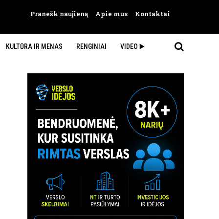
Pranešk naujieną
Apie mus
Kontaktai
KULTŪRA IR MENAS
RENGINIAI
VIDEO ▶️