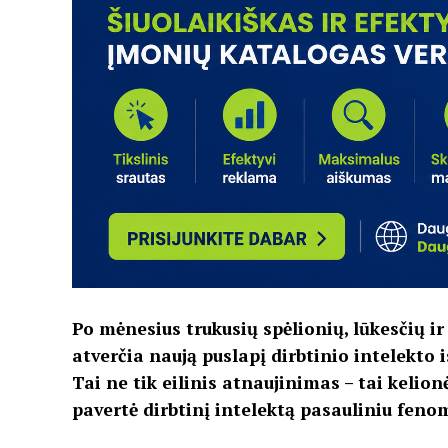
Po mėnesius trukusių spėlionių, lūkesčių 
atverčia naują puslapį dirbtinio intelekto is
Tai ne tik eilinis atnaujinimas – tai kelion
pavertė dirbtinį intelektą pasauliniu feno