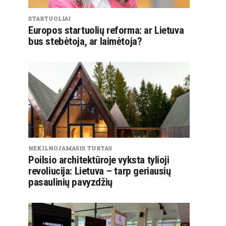
STARTUOLIAI
Europos startuolių reforma: ar Lietuva
bus stebėtoja, ar laimėtoja?
NEKILNOJAMASIS TURTAS
Poilsio architektūroje vyksta tylioji
revoliucija: Lietuva – tarp geriausių
pasaulinių pavyzdžių