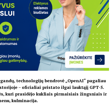
ir gandų, technologijų bendrovė „OpenAI“ pagaliau
torijoje – oficialiai pristato ilgai lauktąjį GPT-5.
ės, kuri prasidėjo kukliais pirmaisiais žingsniais ir
menu, kulminacija.