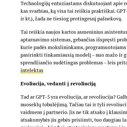
Technologijų entuziastams diskutuojant apie re
kas svarbiau, ką visa tai reiškia praktiškai. GP
ir kt.), žada ne tiesiog protingesnį pašnekovą.
Tai reiškia naujos kartos asmeninius asistentus,
aptarnavimo sistemas, gebančias išspręsti probl
kurie padės mokslininkams, programuotojams be
pasirinkti tinkamiausią modelį – nuo mažo ir gre
sprendžiančio sudėtingas problemas – leis prit
intelektas
Evoliucija, vedanti į revoliuciją
Tad ar GPT-5 yra evoliucija, ar revoliucija? Galbū
nuoseklų tobulėjimą. Tačiau tai ir tyli revoliuc
vaidmens į partnerio. Jis ne tik atsako į klausi
atsakomybės jis gebės prisiimti, tuo daugiau 