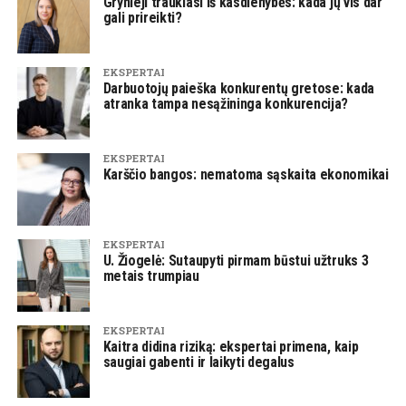
Grynieji traukiasi iš kasdienybės: kada jų vis dar
gali prireikti?
EKSPERTAI
Darbuotojų paieška konkurentų gretose: kada
atranka tampa nesąžininga konkurencija?
EKSPERTAI
Karščio bangos: nematoma sąskaita ekonomikai
EKSPERTAI
U. Žiogelė: Sutaupyti pirmam būstui užtruks 3
metais trumpiau
EKSPERTAI
Kaitra didina riziką: ekspertai primena, kaip
saugiai gabenti ir laikyti degalus