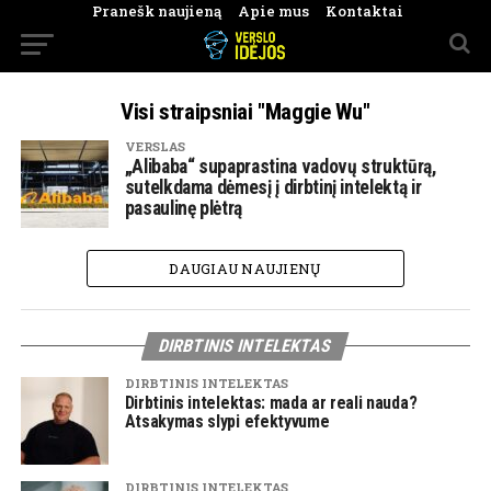
Pranešk naujieną
Apie mus
Kontaktai
Visi straipsniai "Maggie Wu"
VERSLAS
„Alibaba“ supaprastina vadovų struktūrą,
sutelkdama dėmesį į dirbtinį intelektą ir
pasaulinę plėtrą
DAUGIAU NAUJIENŲ
DIRBTINIS INTELEKTAS
DIRBTINIS INTELEKTAS
Dirbtinis intelektas: mada ar reali nauda?
Atsakymas slypi efektyvume
DIRBTINIS INTELEKTAS