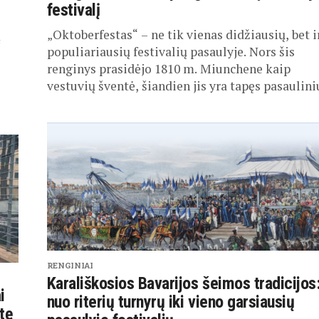
festivalį
„Oktoberfestas“ – ne tik vienas didžiausių, bet i
ą
populiariausių festivalių pasaulyje. Nors šis
renginys prasidėjo 1810 m. Miunchene kaip
vestuvių šventė, šiandien jis yra tapęs pasauliniu
RENGINIAI
Karališkosios Bavarijos šeimos tradicijos
i
nuo riterių turnyrų iki vieno garsiausių
tę