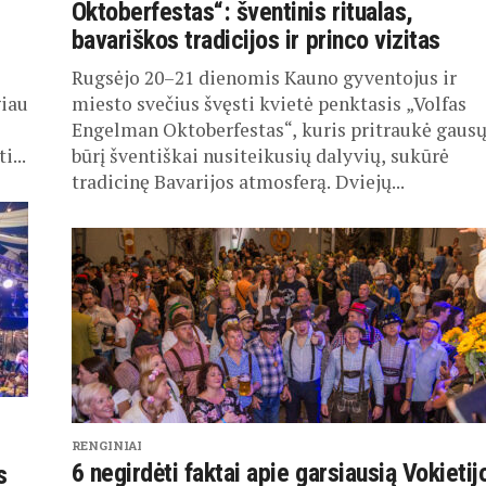
Oktoberfestas“: šventinis ritualas,
bavariškos tradicijos ir princo vizitas
Rugsėjo 20–21 dienomis Kauno gyventojus ir
giau
miesto svečius švęsti kvietė penktasis „Volfas
s
Engelman Oktoberfestas“, kuris pritraukė gaus
i...
būrį šventiškai nusiteikusių dalyvių, sukūrė
tradicinę Bavarijos atmosferą. Dviejų...
RENGINIAI
6 negirdėti faktai apie garsiausią Vokietij
s