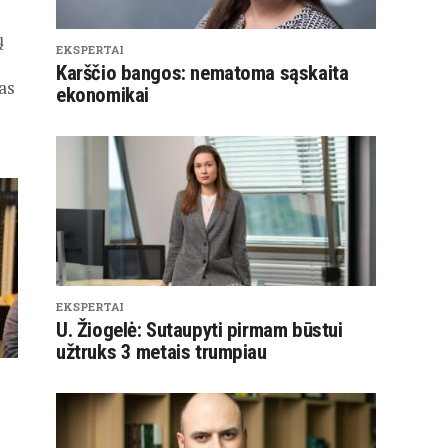
ų
EKSPERTAI
Karščio bangos: nematoma sąskaita
as
ekonomikai
EKSPERTAI
U. Žiogelė: Sutaupyti pirmam būstui
užtruks 3 metais trumpiau