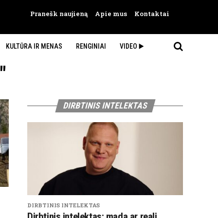
Pranešk naujieną
Apie mus
Kontaktai
KULTŪRA IR MENAS
RENGINIAI
VIDEO ▶️
"
DIRBTINIS INTELEKTAS
DIRBTINIS INTELEKTAS
Dirbtinis intelektas: mada ar reali