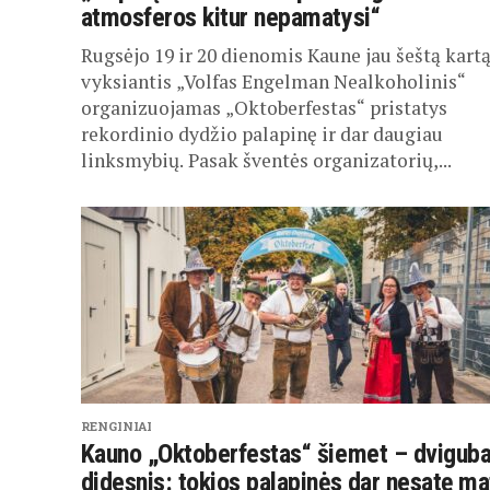
atmosferos kitur nepamatysi“
Rugsėjo 19 ir 20 dienomis Kaune jau šeštą kart
vyksiantis „Volfas Engelman Nealkoholinis“
organizuojamas „Oktoberfestas“ pristatys
rekordinio dydžio palapinę ir dar daugiau
linksmybių. Pasak šventės organizatorių,...
RENGINIAI
Kauno „Oktoberfestas“ šiemet – dviguba
didesnis: tokios palapinės dar nesatę ma