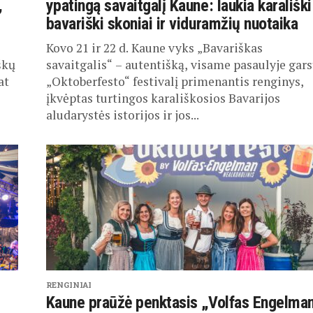
,
ypatingą savaitgalį Kaune: laukia karališki
bavariški skoniai ir viduramžių nuotaika
Kovo 21 ir 22 d. Kaune vyks „Bavariškas
škų
savaitgalis“ – autentišką, visame pasaulyje gar
at
„Oktoberfesto“ festivalį primenantis renginys,
įkvėptas turtingos karališkosios Bavarijos
aludarystės istorijos ir jos...
RENGINIAI
Kaune praūžė penktasis „Volfas Engelma