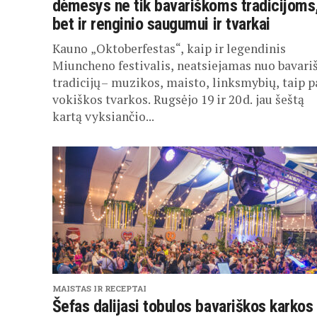
dėmesys ne tik bavariškoms tradicijoms
bet ir renginio saugumui ir tvarkai
Kauno „Oktoberfestas“, kaip ir legendinis
Miuncheno festivalis, neatsiejamas nuo bavari
tradicijų – muzikos, maisto, linksmybių, taip p
vokiškos tvarkos. Rugsėjo 19 ir 20 d. jau šeštą
kartą vyksiančio...
MAISTAS IR RECEPTAI
Šefas dalijasi tobulos bavariškos karkos