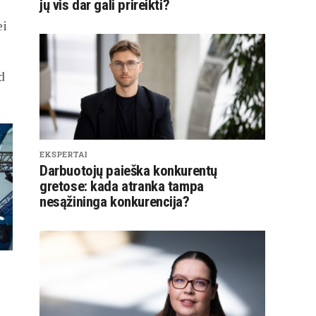
jų vis dar gali prireikti?
ei
d
EKSPERTAI
Darbuotojų paieška konkurentų
gretose: kada atranka tampa
nesąžininga konkurencija?