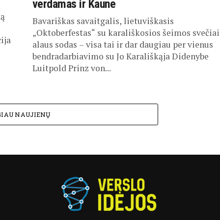
verdamas ir Kaune
tą
Bavariškas savaitgalis, lietuviškasis
„Oktoberfestas“ su karališkosios šeimos svečiai
ija
alaus sodas – visa tai ir dar daugiau per vienus
bendradarbiavimo su Jo Karališkąja Didenybe
Luitpold Prinz von...
IAU NAUJIENŲ