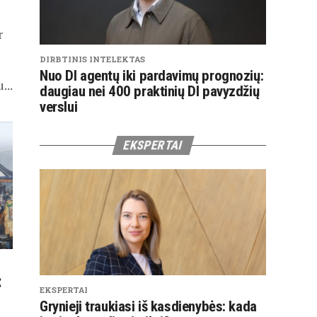
r
DIRBTINIS INTELEKTAS
Nuo DI agentų iki pardavimų prognozių:
...
daugiau nei 400 praktinių DI pavyzdžių
verslui
EKSPERTAI
:
EKSPERTAI
Grynieji traukiasi iš kasdienybės: kada