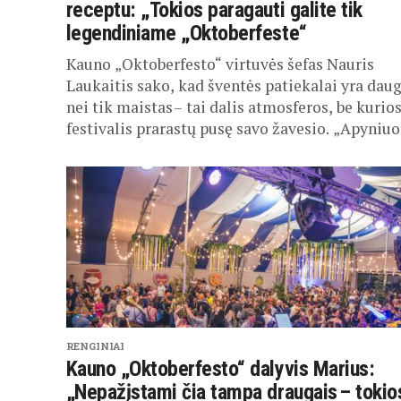
receptu: „Tokios paragauti galite tik
legendiniame „Oktoberfeste“
Kauno „Oktoberfesto“ virtuvės šefas Nauris
Laukaitis sako, kad šventės patiekalai yra dau
nei tik maistas – tai dalis atmosferos, be kurio
festivalis prarastų pusę savo žavesio. „Apyniuot
RENGINIAI
Kauno „Oktoberfesto“ dalyvis Marius:
„Nepažįstami čia tampa draugais – tokio