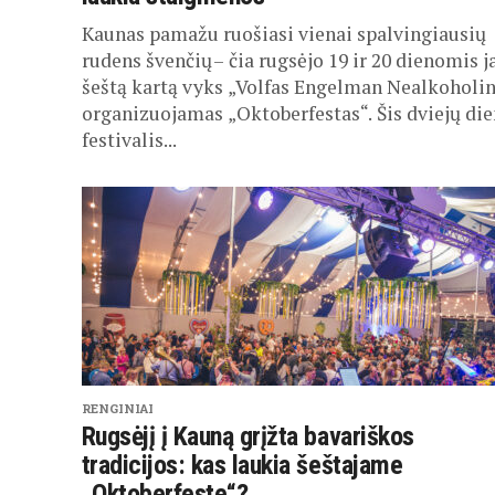
Kaunas pamažu ruošiasi vienai spalvingiausių
rudens švenčių – čia rugsėjo 19 ir 20 dienomis j
šeštą kartą vyks „Volfas Engelman Nealkoholin
organizuojamas „Oktoberfestas“. Šis dviejų di
festivalis...
RENGINIAI
Rugsėjį į Kauną grįžta bavariškos
tradicijos: kas laukia šeštajame
„Oktoberfeste“?