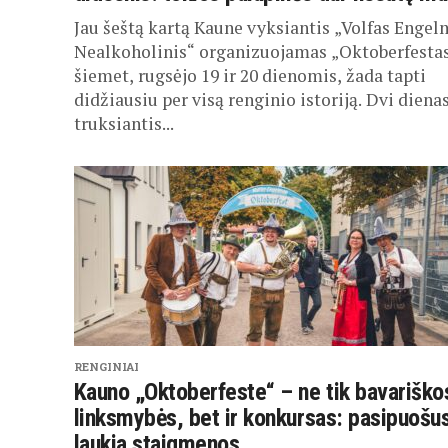
Jau šeštą kartą Kaune vyksiantis „Volfas Enge
Nealkoholinis“ organizuojamas „Oktoberfesta
šiemet, rugsėjo 19 ir 20 dienomis, žada tapti
didžiausiu per visą renginio istoriją. Dvi diena
truksiantis...
RENGINIAI
Kauno „Oktoberfeste“ – ne tik bavariško
linksmybės, bet ir konkursas: pasipuošu
laukia staigmenos