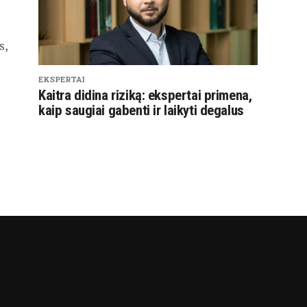
s,
EKSPERTAI
Kaitra didina riziką: ekspertai primena,
kaip saugiai gabenti ir laikyti degalus