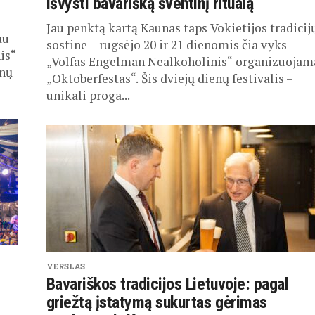
išvysti bavarišką šventinį ritualą
Jau penktą kartą Kaunas taps Vokietijos tradicij
au
sostine – rugsėjo 20 ir 21 dienomis čia vyks
is“
„Volfas Engelman Nealkoholinis“ organizuojam
enų
„Oktoberfestas“. Šis dviejų dienų festivalis –
unikali proga...
VERSLAS
Bavariškos tradicijos Lietuvoje: pagal
griežtą įstatymą sukurtas gėrimas