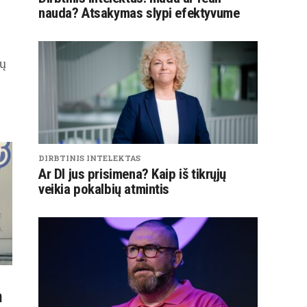
nauda? Atsakymas slypi efektyvume
sų
DIRBTINIS INTELEKTAS
Ar DI jus prisimena? Kaip iš tikrųjų
veikia pokalbių atmintis
n