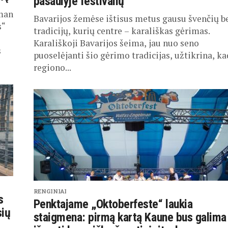
pasaulyje festivalių
lman
Bavarijos žemėse ištisus metus gausu švenčių b
s“
tradicijų, kurių centre – karališkas gėrimas.
Karališkoji Bavarijos šeima, jau nuo seno
s
puoselėjanti šio gėrimo tradicijas, užtikrina, ka
regiono...
RENGINIAI
s
Penktajame „Oktoberfeste“ laukia
sių
staigmena: pirmą kartą Kaune bus galima