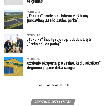
teigiamas
VERSLAS
„Toksika” pradėjo nutolusių elektrinių
pardavimą „Erelio saulės parke”
VERSLAS
„Toksika“ Šiaulių rajone pradeda statyti
„Erelio saulės parką“
VERSLAS
Užsienio ekspertai patvirtino, kad „Toksikos“
deginimo jėgainė dirba saugiai
DAUGIAU NAUJIENŲ
DIRBTINIS INTELEKTAS