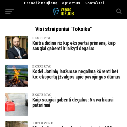
Pranešk naujieną
Apie mus
Kontaktai
Visi straipsniai "Toksika"
EKSPERTAI
Kaitra didina riziką: ekspertai primena, kaip
saugiai gabenti ir laikyti degalus
EKSPERTAI
Kodėl Joninių laužuose negalima kūrenti bet
ko: ekspertų įžvalgos apie pavojingus dūmus
EKSPERTAI
Kaip saugiai gabenti degalus: 5 svarbiausi
patarimai
LIETUVOJE