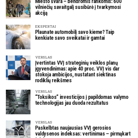
Miesto švara – bendromis rankomis: 600
vilniečių savaitgalį susibūrė į tvarkymosi
akciją
EKSPERTAI
Plaunate automobilį savo kieme? Taip
kenkiate savo sveikatai ir gamtai
VERSLAS
Įvertintas VVĮ strateginių veiklos planų
įgyvendinimas: apie 40 proc. VVĮ vis dar
stokoja ambicijos, nustatant siektinas
rodiklių reikšmes
VERSLAS
“Toksikos” investicijos į papildomas valymo
technologijas jau duoda rezultatus
VERSLAS
Paskelbtas naujausias VVĮ gerosios
valdysenos indeksas: vertinimas – pirmąkart