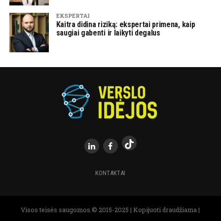
EKSPERTAI
Kaitra didina riziką: ekspertai primena, kaip
saugiai gabenti ir laikyti degalus
KONTAKTAI
Visos teisės saugomos.© 2015-2025 | Kopijuoti draudžiama |