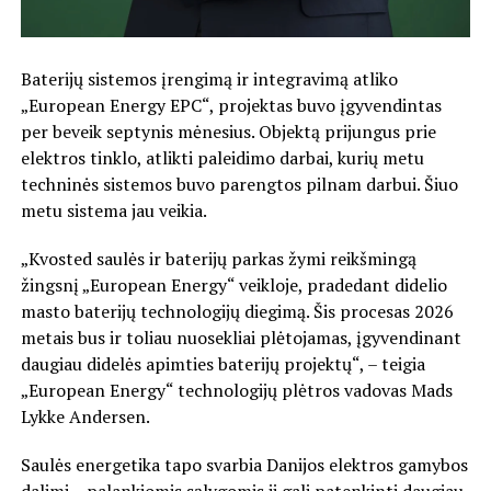
Baterijų sistemos įrengimą ir integravimą atliko
„European Energy EPC“, projektas buvo įgyvendintas
per beveik septynis mėnesius. Objektą prijungus prie
elektros tinklo, atlikti paleidimo darbai, kurių metu
techninės sistemos buvo parengtos pilnam darbui. Šiuo
metu sistema jau veikia.
„Kvosted saulės ir baterijų parkas žymi reikšmingą
žingsnį „European Energy“ veikloje, pradedant didelio
masto baterijų technologijų diegimą. Šis procesas 2026
metais bus ir toliau nuosekliai plėtojamas, įgyvendinant
daugiau didelės apimties baterijų projektų“, – teigia
„European Energy“ technologijų plėtros vadovas Mads
Lykke Andersen.
Saulės energetika tapo svarbia Danijos elektros gamybos