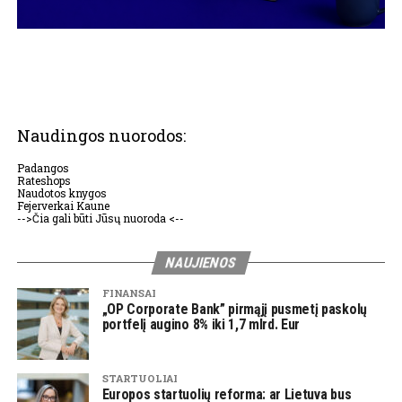
Naudingos nuorodos:
Padangos
Rateshops
Naudotos knygos
Fejerverkai Kaune
-->Čia gali būti Jūsų nuoroda <--
NAUJIENOS
FINANSAI
„OP Corporate Bank” pirmąjį pusmetį paskolų
portfelį augino 8% iki 1,7 mlrd. Eur
STARTUOLIAI
Europos startuolių reforma: ar Lietuva bus