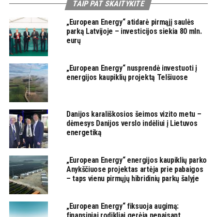
TAIP PAT SKAITYKITE
„European Energy“ atidarė pirmąjį saulės
parką Latvijoje – investicijos siekia 80 mln.
eurų
„European Energy“ nusprendė investuoti į
energijos kaupiklių projektą Telšiuose
Danijos karališkosios šeimos vizito metu –
dėmesys Danijos verslo indėliui į Lietuvos
energetiką
„European Energy“ energijos kaupiklių parko
Anykščiuose projektas artėja prie pabaigos
– taps vienu pirmųjų hibridinių parkų šalyje
„European Energy“ fiksuoja augimą:
finansiniai rodikliai gerėja nepaisant