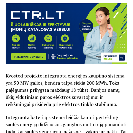
Kvosted projekte integruota energijos kaupimo sistema
yra 50 MW galios, bendra talpa siekia 200 MWh. Toks
pajėgumas prilygsta maždaug 18 tūkst. Danijos namų
ūkių vidutiniam paros elektros suvartojimui ir
reikšmingai prisideda prie elektros tinklo stabilumo.
Integruota baterijų sistema leidžia kaupti perteklinę
saulės energiją didžiausios gamybos metu ir ją panaudoti
tada, kai saulės generacija mažesnė – vakare ar naktį. Tai