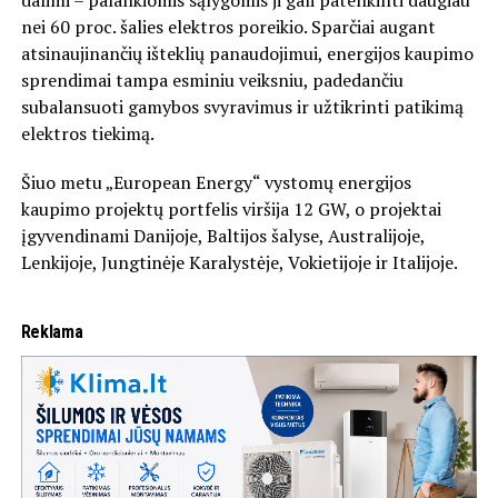
dalimi – palankiomis sąlygomis ji gali patenkinti daugiau
nei 60 proc. šalies elektros poreikio. Sparčiai augant
atsinaujinančių išteklių panaudojimui, energijos kaupimo
sprendimai tampa esminiu veiksniu, padedančiu
subalansuoti gamybos svyravimus ir užtikrinti patikimą
elektros tiekimą.
Šiuo metu „European Energy“ vystomų energijos
kaupimo projektų portfelis viršija 12 GW, o projektai
įgyvendinami Danijoje, Baltijos šalyse, Australijoje,
Lenkijoje, Jungtinėje Karalystėje, Vokietijoje ir Italijoje.
Reklama