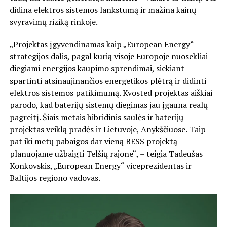
didina elektros sistemos lankstumą ir mažina kainų
svyravimų riziką rinkoje.
„Projektas įgyvendinamas kaip „European Energy“
strategijos dalis, pagal kurią visoje Europoje nuosekliai
diegiami energijos kaupimo sprendimai, siekiant
spartinti atsinaujinančios energetikos plėtrą ir didinti
elektros sistemos patikimumą. Kvosted projektas aiškiai
parodo, kad baterijų sistemų diegimas jau įgauna realų
pagreitį. Šiais metais hibridinis saulės ir baterijų
projektas veiklą pradės ir Lietuvoje, Anykščiuose. Taip
pat iki metų pabaigos dar vieną BESS projektą
planuojame užbaigti Telšių rajone“, – teigia Tadeušas
Konkovskis, „European Energy“ viceprezidentas ir
Baltijos regiono vadovas.