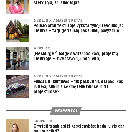
stebėtoja, ar laimėtoja?
NEKILNOJAMASIS TURTAS
Poilsio architektūroje vyksta tylioji revoliucija:
Lietuva – tarp geriausių pasaulinių pavyzdžių
VERSLAS
„Hesburger“ baigė savitarnos kasų projektą
Lietuvoje – investavo 1,5 mln. eurų
NEKILNOJAMASIS TURTAS
Finišas ir įkurtuvės – tik paskutinis etapas: kas
iš tiesų sukuria sėkmę lenktynėse ir NT
projektuose?
EKSPERTAI
EKSPERTAI
Grynieji traukiasi iš kasdienybės: kada jų vis dar
gali prireikti?