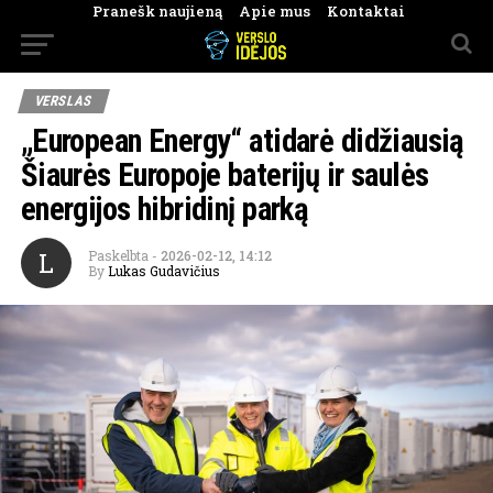
Pranešk naujieną
Apie mus
Kontaktai
VERSLAS
„European Energy“ atidarė didžiausią
Šiaurės Europoje baterijų ir saulės
energijos hibridinį parką
L
Paskelbta
-
2026-02-12, 14:12
By
Lukas Gudavičius