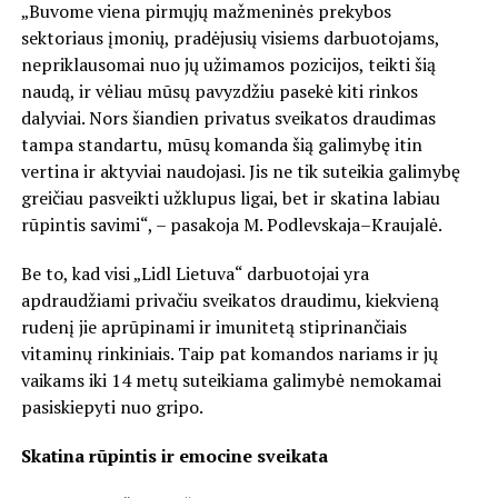
„Buvome viena pirmųjų mažmeninės prekybos
sektoriaus įmonių, pradėjusių visiems darbuotojams,
nepriklausomai nuo jų užimamos pozicijos, teikti šią
naudą, ir vėliau mūsų pavyzdžiu pasekė kiti rinkos
dalyviai. Nors šiandien privatus sveikatos draudimas
tampa standartu, mūsų komanda šią galimybę itin
vertina ir aktyviai naudojasi. Jis ne tik suteikia galimybę
greičiau pasveikti užklupus ligai, bet ir skatina labiau
rūpintis savimi“, – pasakoja M. Podlevskaja–Kraujalė.
Be to, kad visi „Lidl Lietuva“ darbuotojai yra
apdraudžiami privačiu sveikatos draudimu, kiekvieną
rudenį jie aprūpinami ir imunitetą stiprinančiais
vitaminų rinkiniais. Taip pat komandos nariams ir jų
vaikams iki 14 metų suteikiama galimybė nemokamai
pasiskiepyti nuo gripo.
Skatina rūpintis ir emocine sveikata