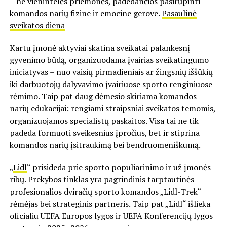
– ne vienintelės priemonės, padedančios pasirūpinti
komandos narių fizine ir emocine gerove.
Pasaulinė
sveikatos diena
Kartu įmonė aktyviai skatina sveikatai palankesnį
gyvenimo būdą, organizuodama įvairias sveikatingumo
iniciatyvas – nuo vaisių pirmadieniais ar žingsnių iššūkių
iki darbuotojų dalyvavimo įvairiuose sporto renginiuose
rėmimo. Taip pat daug dėmesio skiriama komandos
narių edukacijai: rengiami straipsniai sveikatos temomis,
organizuojamos specialistų paskaitos. Visa tai ne tik
padeda formuoti sveikesnius įpročius, bet ir stiprina
komandos narių įsitraukimą bei bendruomeniškumą.
„
Lidl
“ prisideda prie sporto populiarinimo ir už įmonės
ribų. Prekybos tinklas yra pagrindinis tarptautinės
profesionalios dviračių sporto komandos „Lidl-Trek“
rėmėjas bei strateginis partneris. Taip pat „Lidl“ išlieka
oficialiu UEFA Europos lygos ir UEFA Konferencijų lygos