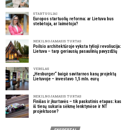
STARTUOLIAI
Europos startuolių reforma: ar Lietuva bus
stebėtoja, ar laimėtoja?
NEKILNOJAMASIS TURTAS
Poilsio architektūroje vyksta tylioji revoliucija:
Lietuva – tarp geriausių pasaulinių pavyzdžių
VERSLAS
„Hesburger“ baigė savitarnos kasų projektą
Lietuvoje – investavo 1,5 mln. eurų
NEKILNOJAMASIS TURTAS
Finišas ir įkurtuvės – tik paskutinis etapas: kas
iš tiesų sukuria sėkmę lenktynėse ir NT
projektuose?