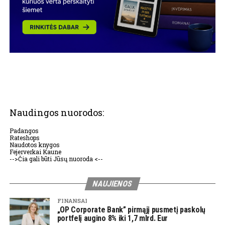
Naudingos nuorodos:
Padangos
Rateshops
Naudotos knygos
Fejerverkai Kaune
-->Čia gali būti Jūsų nuoroda <--
NAUJIENOS
FINANSAI
„OP Corporate Bank” pirmąjį pusmetį paskolų
portfelį augino 8% iki 1,7 mlrd. Eur