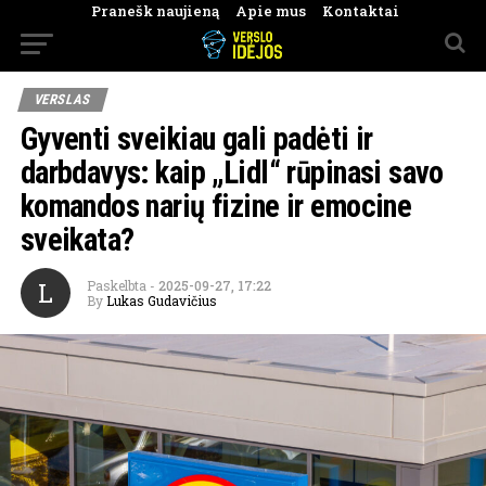
Pranešk naujieną
Apie mus
Kontaktai
VERSLAS
Gyventi sveikiau gali padėti ir
darbdavys: kaip „Lidl“ rūpinasi savo
komandos narių fizine ir emocine
sveikata?
L
Paskelbta
-
2025-09-27, 17:22
By
Lukas Gudavičius