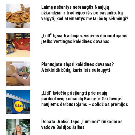
Laimę nešantys nebrangūs Naujųjų
užkandžiai ir tradicijos iš viso pasaulio: ką
valgyti, kad ateinantys metai būtų sėkmingi?
„Lidl“ tęsia tradicijas: visiems darbuotojams
įteiks vertingas kalėdines dovanas
Planuojate siųsti kalėdines dovanas?
Atskleidė būdą, kuris leis sutaupyti
„Lidl“ kviečia prisijungti prie naujų
parduotuvių komandų Kaune ir Garliavoje:
naujiems darbuotojams – solidžios premijos
Donata Drakšė tapo „Luminor” rinkodaros
vadove Baltijos šalims