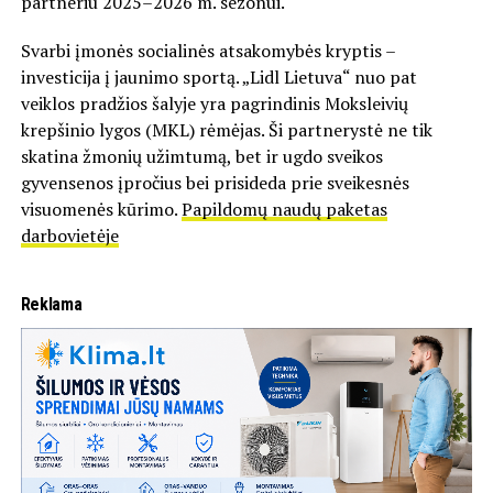
partneriu 2025–2026 m. sezonui.
Svarbi įmonės socialinės atsakomybės kryptis –
investicija į jaunimo sportą. „Lidl Lietuva“ nuo pat
veiklos pradžios šalyje yra pagrindinis Moksleivių
krepšinio lygos (MKL) rėmėjas. Ši partnerystė ne tik
skatina žmonių užimtumą, bet ir ugdo sveikos
gyvensenos įpročius bei prisideda prie sveikesnės
visuomenės kūrimo.
Papildomų naudų paketas
darbovietėje
Reklama