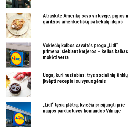
Atraskite Ameriką savo virtuvėje: pigios ir
gardžios amerikietiškų patiekalų idėjos
Vokiečių kalbos savaitės proga „Lidl“
primena: siekiant karjeros – kelias kalbas
mokėti verta
Uoga, kuri nustebins: trys socialinių tinklų
įkvėpti receptai su vynuogėmis
„Lidl“ tęsia plėtrą: kviečia prisijungti prie
naujos parduotuvės komandos Vilniuje