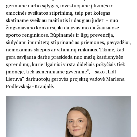
geriname darbo sąlygas, investuojame į fizinės ir
emocinės sveikatos stiprinimą, taip pat kolegas
skatiname sveikiau maitintis ir daugiau judėti – nuo
žingsniavimo konkursų iki dalyvavimo didžiausiuose
sporto renginiuose. Rūpinamės ir ligų prevencija,
siūlydami imunitetą stiprinančias priemones, pavyzdžiui,
nemokamus skiepus ar vitaminų rinkinius. Tikime, kad
gera savijauta darbe prasideda nuo mažų kasdienybės
sprendimų, kurie ilgainiui virsta dideliais pokyčiais tiek
įmonėje, tiek asmeniniame gyvenime“, – sako „Lidl
Lietuva“ darbuotojų gerovės projektų vadovė Marlena
Podlevskaja–Kraujalė.