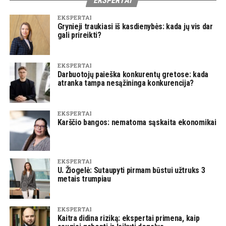
EKSPERTAI
EKSPERTAI
Grynieji traukiasi iš kasdienybės: kada jų vis dar
gali prireikti?
EKSPERTAI
Darbuotojų paieška konkurentų gretose: kada
atranka tampa nesąžininga konkurencija?
EKSPERTAI
Karščio bangos: nematoma sąskaita ekonomikai
EKSPERTAI
U. Žiogelė: Sutaupyti pirmam būstui užtruks 3
metais trumpiau
EKSPERTAI
Kaitra didina riziką: ekspertai primena, kaip