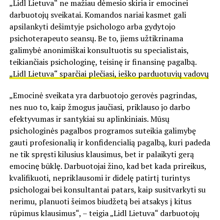
„Lidl Lietuva“ ne mažiau dėmesio skiria ir emocinei
darbuotojų sveikatai. Komandos nariai kasmet gali
apsilankyti dešimtyje psichologo arba gydytojo
psichoterapeuto seansų. Be to, jiems užtikrinama
galimybė anonimiškai konsultuotis su specialistais,
teikiančiais psichologinę, teisinę ir finansinę pagalbą.
„Lidl Lietuva“ sparčiai plečiasi, ieško parduotuvių vadovų
„Emocinė sveikata yra darbuotojo gerovės pagrindas,
nes nuo to, kaip žmogus jaučiasi, priklauso jo darbo
efektyvumas ir santykiai su aplinkiniais. Mūsų
psichologinės pagalbos programos suteikia galimybę
gauti profesionalią ir konfidencialią pagalbą, kuri padeda
ne tik spręsti kilusius klausimus, bet ir palaikyti gerą
emocinę būklę. Darbuotojai žino, kad bet kada prireikus,
kvalifikuoti, nepriklausomi ir didelę patirtį turintys
psichologai bei konsultantai patars, kaip susitvarkyti su
nerimu, planuoti šeimos biudžetą bei atsakys į kitus
rūpimus klausimus“, – teigia „Lidl Lietuva“ darbuotojų