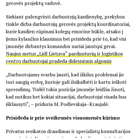
gerovės projektų vadovė.
Siekiant palengvinti darbuotojų kasdienybę, prekybos
tinkle dirba darbuotojų gerovės projektų koordinatoriai,
kurie kasdien rūpinasi kolegų emocine būkle, atsako į
jiems kylančius klausimus bei prisideda prie to, kad visi
įmonėje dirbantys komandos nariai jaustųsi gerai.
Naujus metus „Lidl Lietuva“ parduotuvių ir logistikos
centro darbuotojai pradeda didesnėmis algomis
„Darbuotojams svarbu jausti, kad iškilus problemai jie
turi saugią erdvę, kurioje gali išsikalbėti ir kartu ieškoti
sprendimų. Todėl tokia pozicija įmonėje leidžia žinoti,
kad nutikus bet kokiai situacijai, darbuotojai visada bus
išklausyti“, – priduria M. Podlevskaja–Kraujalė.
Prisideda ir prie sveikesnės visuomenės kūrimo
Privatus sveikatos draudimas ir specialistų konsultacijos