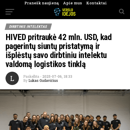
Pranešk naujieną
Apie mus
Kontaktai
DIRBTINIS INTELEKTAS
HIVED pritraukė 42 mln. USD, kad
pagerintų siuntų pristatymą ir
išplėstų savo dirbtiniu intelektu
valdomą logistikos tinklą
L
Paskelbta
-
2025-07-06, 18:33
By
Lukas Gudavičius