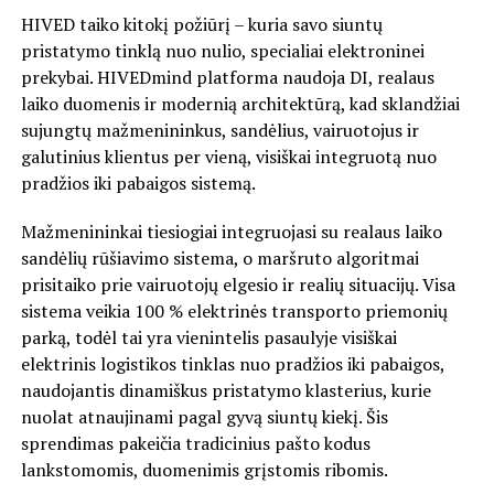
HIVED taiko kitokį požiūrį – kuria savo siuntų
pristatymo tinklą nuo nulio, specialiai elektroninei
prekybai. HIVEDmind platforma naudoja DI, realaus
laiko duomenis ir modernią architektūrą, kad sklandžiai
sujungtų mažmenininkus, sandėlius, vairuotojus ir
galutinius klientus per vieną, visiškai integruotą nuo
pradžios iki pabaigos sistemą.
Mažmenininkai tiesiogiai integruojasi su realaus laiko
sandėlių rūšiavimo sistema, o maršruto algoritmai
prisitaiko prie vairuotojų elgesio ir realių situacijų. Visa
sistema veikia 100 % elektrinės transporto priemonių
parką, todėl tai yra vienintelis pasaulyje visiškai
elektrinis logistikos tinklas nuo pradžios iki pabaigos,
naudojantis dinamiškus pristatymo klasterius, kurie
nuolat atnaujinami pagal gyvą siuntų kiekį. Šis
sprendimas pakeičia tradicinius pašto kodus
lankstomomis, duomenimis grįstomis ribomis.