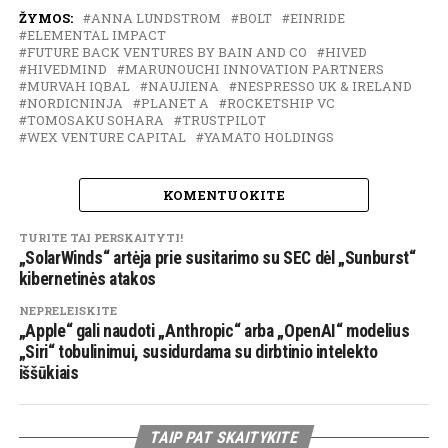
ŽYMOS:
ANNA LUNDSTROM
BOLT
EINRIDE
ELEMENTAL IMPACT
FUTURE BACK VENTURES BY BAIN AND CO
HIVED
HIVEDMIND
MARUNOUCHI INNOVATION PARTNERS
MURVAH IQBAL
NAUJIENA
NESPRESSO UK & IRELAND
NORDICNINJA
PLANET A
ROCKETSHIP VC
TOMOSAKU SOHARA
TRUSTPILOT
WEX VENTURE CAPITAL
YAMATO HOLDINGS
KOMENTUOKITE
TURITE TAI PERSKAITYTI!
„SolarWinds“ artėja prie susitarimo su SEC dėl „Sunburst“
kibernetinės atakos
NEPRELEISKITE
„Apple“ gali naudoti „Anthropic“ arba „OpenAI“ modelius
„Siri“ tobulinimui, susidurdama su dirbtinio intelekto
iššūkiais
TAIP PAT SKAITYKITE