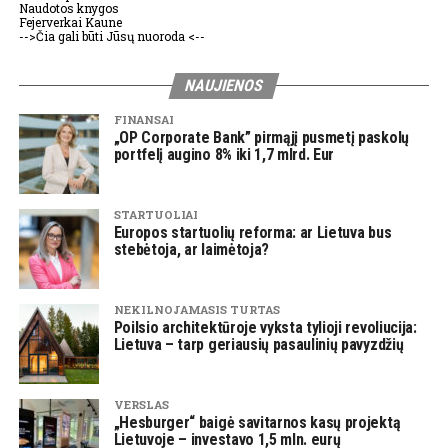
Naudotos knygos
Fejerverkai Kaune
-->Čia gali būti Jūsų nuoroda <--
NAUJIENOS
FINANSAI
„OP Corporate Bank” pirmąjį pusmetį paskolų
portfelį augino 8% iki 1,7 mlrd. Eur
STARTUOLIAI
Europos startuolių reforma: ar Lietuva bus
stebėtoja, ar laimėtoja?
NEKILNOJAMASIS TURTAS
Poilsio architektūroje vyksta tylioji revoliucija:
Lietuva – tarp geriausių pasaulinių pavyzdžių
VERSLAS
„Hesburger“ baigė savitarnos kasų projektą
Lietuvoje – investavo 1,5 mln. eurų