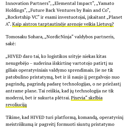
Innovation Partners“, „Elemental Impact“, „Yamato
Holdings“, „Future Back Ventures by Bain and Co“,
„Rocketship VC“ ir esami investuotojai, įskaitant „Planet
A“.
Kaip aistros tarptautinėje arenoje veikia Lietuvą?
Tomosaku Sohara, „NordicNinja“ valdybos partneris,
sakė:
„HIVED daro tai, ko logistikos srityje niekas kitas
nesugebėjo – suderina išskirtinę vartotojo patirtį su
giliais operatyviniais valdymo sprendimais. Jie ne tik
patobulino pristatymą, bet ir iš naujo jį pergalvojo nuo
pagrindų, pagrindą padarę technologijas, o ne priežastį
antrame plane. Tai reiškia, kad jų technologija ne tik
moderni, bet ir sukurta plėtrai.
Pixevia“ skelbia
revoliuciją
Tikime, kad HIVED turi platformą, komandą, operatyvinį
meistriškumą ir pagreitį formuoti siuntų pristatymo