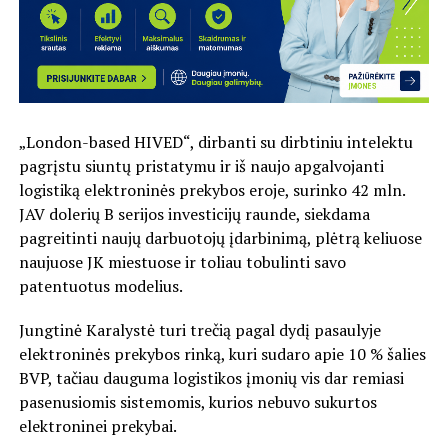
„London-based HIVED“, dirbanti su dirbtiniu intelektu
pagrįstu siuntų pristatymu ir iš naujo apgalvojanti
logistiką elektroninės prekybos eroje, surinko 42 mln.
JAV dolerių B serijos investicijų raunde, siekdama
pagreitinti naujų darbuotojų įdarbinimą, plėtrą keliuose
naujuose JK miestuose ir toliau tobulinti savo
patentuotus modelius.
Jungtinė Karalystė turi trečią pagal dydį pasaulyje
elektroninės prekybos rinką, kuri sudaro apie 10 % šalies
BVP, tačiau dauguma logistikos įmonių vis dar remiasi
pasenusiomis sistemomis, kurios nebuvo sukurtos
elektroninei prekybai.