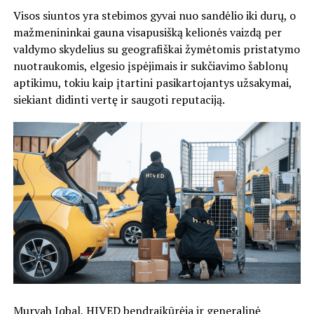
Visos siuntos yra stebimos gyvai nuo sandėlio iki durų, o
mažmenininkai gauna visapusišką kelionės vaizdą per
valdymo skydelius su geografiškai žymėtomis pristatymo
nuotraukomis, elgesio įspėjimais ir sukčiavimo šablonų
aptikimu, tokiu kaip įtartini pasikartojantys užsakymai,
siekiant didinti vertę ir saugoti reputaciją.
Murvah Iqbal, HIVED bendraįkūrėja ir generalinė