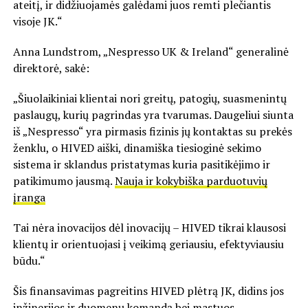
ateitį, ir didžiuojamės galėdami juos remti plečiantis
visoje JK.“
Anna Lundstrom, „Nespresso UK & Ireland“ generalinė
direktorė, sakė:
„Šiuolaikiniai klientai nori greitų, patogių, suasmenintų
paslaugų, kurių pagrindas yra tvarumas. Daugeliui siunta
iš „Nespresso“ yra pirmasis fizinis jų kontaktas su prekės
ženklu, o HIVED aiški, dinamiška tiesioginė sekimo
sistema ir sklandus pristatymas kuria pasitikėjimo ir
patikimumo jausmą.
Nauja ir kokybiška parduotuvių
įranga
Tai nėra inovacijos dėl inovacijų – HIVED tikrai klausosi
klientų ir orientuojasi į veikimą geriausiu, efektyviausiu
būdu.“
Šis finansavimas pagreitins HIVED plėtrą JK, didins jos
inžinerijos ir duomenų komandą bei mastuos