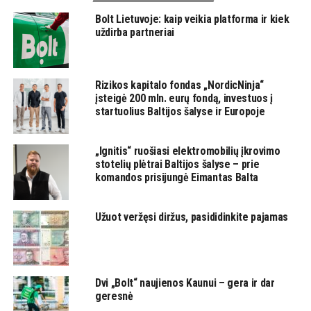
Bolt Lietuvoje: kaip veikia platforma ir kiek
uždirba partneriai
Rizikos kapitalo fondas „NordicNinja“
įsteigė 200 mln. eurų fondą, investuos į
startuolius Baltijos šalyse ir Europoje
„Ignitis“ ruošiasi elektromobilių įkrovimo
stotelių plėtrai Baltijos šalyse – prie
komandos prisijungė Eimantas Balta
Užuot veržęsi diržus, pasididinkite pajamas
Dvi „Bolt“ naujienos Kaunui – gera ir dar
geresnė