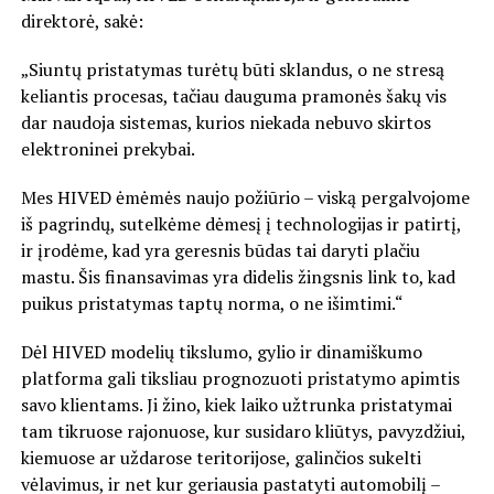
direktorė, sakė:
„Siuntų pristatymas turėtų būti sklandus, o ne stresą
keliantis procesas, tačiau dauguma pramonės šakų vis
dar naudoja sistemas, kurios niekada nebuvo skirtos
elektroninei prekybai.
Mes HIVED ėmėmės naujo požiūrio – viską pergalvojome
iš pagrindų, sutelkėme dėmesį į technologijas ir patirtį,
ir įrodėme, kad yra geresnis būdas tai daryti plačiu
mastu. Šis finansavimas yra didelis žingsnis link to, kad
puikus pristatymas taptų norma, o ne išimtimi.“
Dėl HIVED modelių tikslumo, gylio ir dinamiškumo
platforma gali tiksliau prognozuoti pristatymo apimtis
savo klientams. Ji žino, kiek laiko užtrunka pristatymai
tam tikruose rajonuose, kur susidaro kliūtys, pavyzdžiui,
kiemuose ar uždarose teritorijose, galinčios sukelti
vėlavimus, ir net kur geriausia pastatyti automobilį –