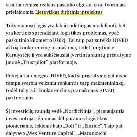
visa tai remiasi realaus pasaulio elgesiu, o ne teoriniais
prielaidomis.
Lietuviškas dirbtinis intelektas
Toks niuansų lygis yra labai sudėtingas modeliuoti, bet
yra kertinis sprendžiant logistikos problemas, ypač
paskutinio kilometro iššūkį. Tai taip pat suteikia HIVED
aštrią konkurencinę pranašumą, todėl Jungtinėje
Karalystėje ji yra aukščiausiai įvertinta siuntų pristatymo
įmonė „Trustpilot“ platformoje.
Pirkėjai taip mėgsta HIVED, kad ši pristatymo galimybė
tampa svarbiu veiksniu renkantis tarp mažmenininkų,
todėl tai yra ir konkurencinis pranašumas HIVED
partneriams.
Šį investicijų raundą vedė „NordicNinja“, pirmaujantis
investuotojas, žinomas dėl paramos logistikos
pionieriams, tokiems kaip „Bolt“ ir „Einride“. Taip pat
dalyvavo „Wex Venture Capital“, „Marunouchi