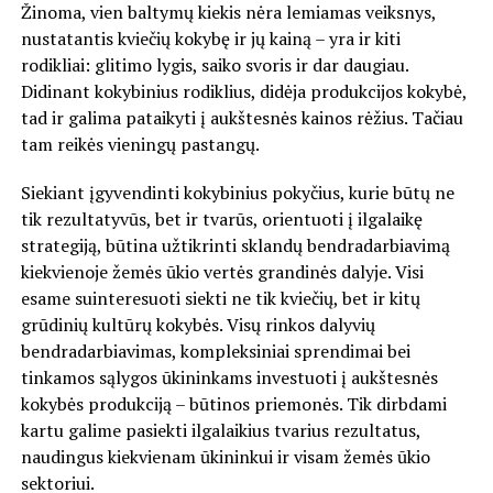
Žinoma, vien baltymų kiekis nėra lemiamas veiksnys,
nustatantis kviečių kokybę ir jų kainą – yra ir kiti
rodikliai: glitimo lygis, saiko svoris ir dar daugiau.
Didinant kokybinius rodiklius, didėja produkcijos kokybė,
tad ir galima pataikyti į aukštesnės kainos rėžius. Tačiau
tam reikės vieningų pastangų.
Siekiant įgyvendinti kokybinius pokyčius, kurie būtų ne
tik rezultatyvūs, bet ir tvarūs, orientuoti į ilgalaikę
strategiją, būtina užtikrinti sklandų bendradarbiavimą
kiekvienoje žemės ūkio vertės grandinės dalyje. Visi
esame suinteresuoti siekti ne tik kviečių, bet ir kitų
grūdinių kultūrų kokybės. Visų rinkos dalyvių
bendradarbiavimas, kompleksiniai sprendimai bei
tinkamos sąlygos ūkininkams investuoti į aukštesnės
kokybės produkciją – būtinos priemonės. Tik dirbdami
kartu galime pasiekti ilgalaikius tvarius rezultatus,
naudingus kiekvienam ūkininkui ir visam žemės ūkio
sektoriui.