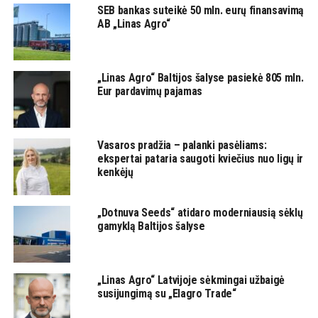
SEB bankas suteikė 50 mln. eurų finansavimą
AB „Linas Agro“
„Linas Agro“ Baltijos šalyse pasiekė 805 mln.
Eur pardavimų pajamas
Vasaros pradžia – palanki pasėliams:
ekspertai pataria saugoti kviečius nuo ligų ir
kenkėjų
„Dotnuva Seeds“ atidaro moderniausią sėklų
gamyklą Baltijos šalyse
„Linas Agro“ Latvijoje sėkmingai užbaigė
susijungimą su „Elagro Trade“