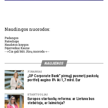
Naudingos nuorodos:
Padangos
Rateshops
Naudotos knygos
Fejerverkai Kaune
-->Čia gali būti Jūsų nuoroda <--
NAUJIENOS
FINANSAI
„OP Corporate Bank” pirmąjį pusmetį paskolų
portfelį augino 8% iki 1,7 mlrd. Eur
STARTUOLIAI
Europos startuolių reforma: ar Lietuva bus
stebėtoja, ar laimėtoja?