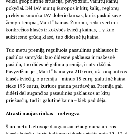
veikia geopolitinė situacija, pavyzdžiui, valiutų kainų
pokyčiai. Dėl JAV muitų Europos ir kitų šalių, regionų
prekėms smunka JAV dolerio kursas, kuris paskui save
žemyn tempia „Matif“ kainas. Žinoma, reikia vertinti
konkrečios klasės ir kokybės kviečių kainas, t. y. kuo
aukštesnė grūdų klasė, tuo didesnė jų kaina.
Tuo metu premiją reguliuoja pasaulinės paklausos ir
pasiūlos santykis: kuo didesnė paklausa ir mažesnė
pasiūla, tuo didesnė galima premija, ir atvirkščiai.
Pavyzdžiui, jei „Matif“ kaina yra 210 eurų už toną antros
klasės kviečių, o premija – minus 15 eurų, galutinė kaina
sieks 195 eurus, kuriuos gauna pardavėjas. Premija gali
didėti dėl augančios pasaulinės paklausos ar kitų
priežasčių, tad ir galutinė kaina – kiek padidėja.
Atrasti naujas rinkas – nelengva
Šiuo metu Lietuvoje daugiausiai užauginama antros
klasės kviečių, kurių baltymų vidurkis siekia apie 12–12,4