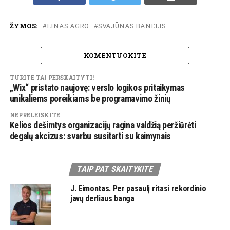
ŽYMOS:
LINAS AGRO
SVAJŪNAS BANELIS
KOMENTUOKITE
TURITE TAI PERSKAITYTI!
„Wix“ pristato naujovę: verslo logikos pritaikymas
unikaliems poreikiams be programavimo žinių
NEPRELEISKITE
Kelios dešimtys organizacijų ragina valdžią peržiūrėti
degalų akcizus: svarbu susitarti su kaimynais
TAIP PAT SKAITYKITE
J. Eimontas. Per pasaulį ritasi rekordinio
javų derliaus banga