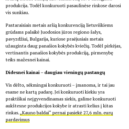
produkcija. Todėl konkuruoti pasaulinėse rinkose darosi
vis sunkiau.
Pastaraisiais metais aršią konkurenciją lietuviškiems
grūdams palaikė Juodosios jūros regiono šalys,
pavyzdžiui, Bulgarija, kuriose praėjusiais metais
užauginta daug panašios kokybės kviečių. Todėl pirkėjas,
vertinantis panašios kokybės produkciją, pirmenybę
teiks mažesnei kainai.
Didesnei kainai – daugiau vieningų pastangų
Vis dėlto, sėkmingai konkuruoti – įmanoma, ir tai jau
esame ne kartą padarę. Jei konkuruoti kiekiu yra
praktiškai neįgyvendinamas siekis, galime konkuruoti
aukštesne produkcijos kokybe ir atrasti kelius į kitas
rinkas.
„Kauno baldai“ pernai pasiekė 27,6 mln. eurų
pardavimus