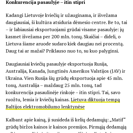
Konkurencija pasaulyje – itin stipri
Kadangi Lietuvoje kviečių ir užauginama, ir išvežama
daugiausiai, ši kultūra atsiduria dėmesio centre. Be to, tai
– ir labiausiai eksportuojami grūdai visame pasaulyje: jų
kasmet išvežama per 200 mln. tonų. Skaičiai – dideli, o
Lietuva šiame aruode sudaro kiek daugiau nei procentą.
Daug tai ar mažai? Priklauso nuo to, su kuo palyginsi.
Daugiausiai kviečių pasaulyje eksportuoja Rusija,
Australija, Kanada, Jungtinės Amerikos Valstijos (JAV) ir
Ukraina. Vien Rusija šių grūdų eksportuoja apie 45 mln.
tonų, Australija – maždaug 25 mln. tonų, tad
konkurencija pasaulinėje rinkoje – itin stipri. Tai, savo
ruožtu, lemia ir kviečių kainas.
Lietuva diktuoja tempą
Baltijos elektromobilumo lenktynėse
Kalbant apie kainą, ji susideda iš kelių dedamųjų: „Matif“
grūdų biržos kainos ir kainos premijos. Pirmąją dedamąją