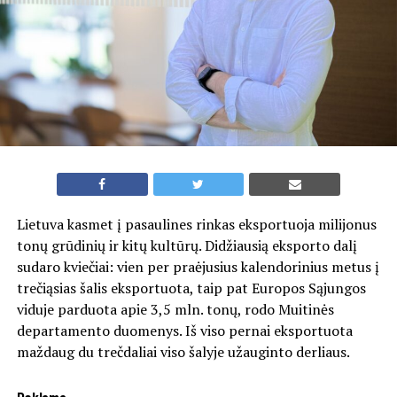
Lietuva kasmet į pasaulines rinkas eksportuoja milijonus
tonų grūdinių ir kitų kultūrų. Didžiausią eksporto dalį
sudaro kviečiai: vien per praėjusius kalendorinius metus į
trečiąsias šalis eksportuota, taip pat Europos Sąjungos
viduje parduota apie 3,5 mln. tonų, rodo Muitinės
departamento duomenys. Iš viso pernai eksportuota
maždaug du trečdaliai viso šalyje užauginto derliaus.