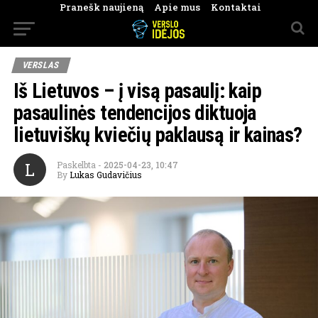
Pranešk naujieną
Apie mus
Kontaktai
VERSLAS
Iš Lietuvos – į visą pasaulį: kaip
pasaulinės tendencijos diktuoja
lietuviškų kviečių paklausą ir kainas?
L
Paskelbta
-
2025-04-23, 10:47
By
Lukas Gudavičius