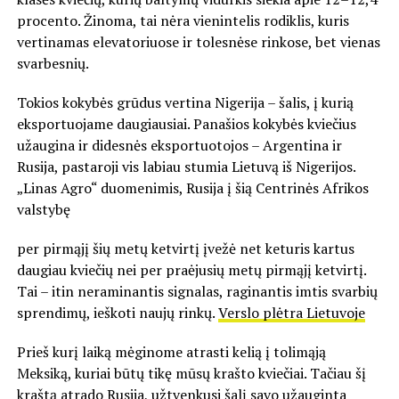
procento. Žinoma, tai nėra vienintelis rodiklis, kuris
vertinamas elevatoriuose ir tolesnėse rinkose, bet vienas
svarbesnių.
Tokios kokybės grūdus vertina Nigerija – šalis, į kurią
eksportuojame daugiausiai. Panašios kokybės kviečius
užaugina ir didesnės eksportuotojos – Argentina ir
Rusija, pastaroji vis labiau stumia Lietuvą iš Nigerijos.
„Linas Agro“ duomenimis, Rusija į šią Centrinės Afrikos
valstybę
per pirmąjį šių metų ketvirtį įvežė net keturis kartus
daugiau kviečių nei per praėjusių metų pirmąjį ketvirtį.
Tai – itin neraminantis signalas, raginantis imtis svarbių
sprendimų, ieškoti naujų rinkų.
Verslo plėtra Lietuvoje
Prieš kurį laiką mėginome atrasti kelią į tolimąją
Meksiką, kuriai būtų tikę mūsų krašto kviečiai. Tačiau šį
kraštą atrado Rusija, užtvenkusi šalį savo užauginta