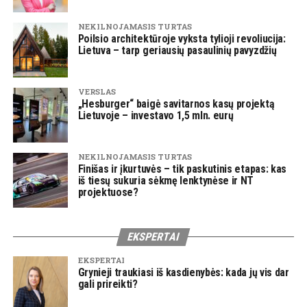
NEKILNOJAMASIS TURTAS
Poilsio architektūroje vyksta tylioji revoliucija:
Lietuva – tarp geriausių pasaulinių pavyzdžių
VERSLAS
„Hesburger“ baigė savitarnos kasų projektą
Lietuvoje – investavo 1,5 mln. eurų
NEKILNOJAMASIS TURTAS
Finišas ir įkurtuvės – tik paskutinis etapas: kas
iš tiesų sukuria sėkmę lenktynėse ir NT
projektuose?
EKSPERTAI
EKSPERTAI
Grynieji traukiasi iš kasdienybės: kada jų vis dar
gali prireikti?