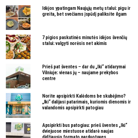
Idėjos ypatingam Naujųjų metų stalui: pigu ir
greita, bet svečiams įspūdį paliksite ilgam
7 pigios paskutinės minutės idėjos švenčių
stalui: valgyti norėsis net akimis
Prieš pat šventes – dar du „Iki“ atidarymai
Vilniuje: vienas jų – naujame prekybos
centre
Norite apsipirkti Kalėdoms be skubėjimo?
„Iki“ dalijasi patarimais, kuriomis dienomis ir
valandomis apsipirkti patogiau
Apsipirkti bus patogiau: prieš šventes „Iki“
dviejuose miestuose atidarė naujas
didžiausio formato parduotuves