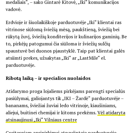
medaliais“, – sako Gintarė Kitovė, „Iki“ komunikacijos
vadovė.
Erdvioje ir šiuolaikiškoje parduotuvėje „Iki“ klientai ras
vitrinose siūlomą šviežią mėsą, paukštieną, šviežią bei
rūkytą žuvį, šviežių konditerijos ir kulinarijos gaminių. Be
to, pirkėjų patogumui čia siūloma ir šviežių sulčių
spaustuvė bei duonos pjaustyklė. Taip pat klientai galės
atsiimti prekes, užsakytas „Iki“ ar „LastMile“ el.
parduotuvėje.
Ribotą laiką – ir specialios nuolaidos
Atidarymo proga lojaliems pirkėjams parengti specialūs
pasiūlymai, galiojantys tik „IKI – Žardė“ parduotuvėje –
bananams, šviežiai žuviai ledo vitrinoje, kiaušiniams,
aliejui, buitinei chemijai ir kitoms prekėms.
Vėl atidaryta
atsinaujinusi „Iki“ Vilniaus centre
Greitesniam apsipirkimui atnaujintoje parduotuvėje