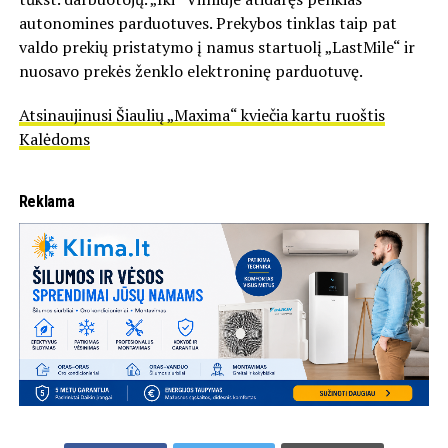
autonomines parduotuves. Prekybos tinklas taip pat
valdo prekių pristatymo į namus startuolį „LastMile“ ir
nuosavo prekės ženklo elektroninę parduotuvę.
Atsinaujinusi Šiaulių „Maxima“ kviečia kartu ruoštis
Kalėdoms
Reklama