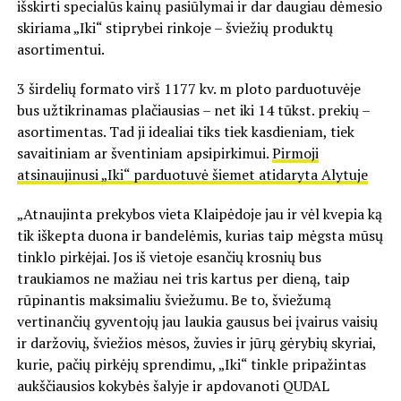
išskirti specialūs kainų pasiūlymai ir dar daugiau dėmesio
skiriama „Iki“ stiprybei rinkoje – šviežių produktų
asortimentui.
3 širdelių formato virš 1177 kv. m ploto parduotuvėje
bus užtikrinamas plačiausias – net iki 14 tūkst. prekių –
asortimentas. Tad ji idealiai tiks tiek kasdieniam, tiek
savaitiniam ar šventiniam apsipirkimui.
Pirmoji
atsinaujinusi „Iki“ parduotuvė šiemet atidaryta Alytuje
„Atnaujinta prekybos vieta Klaipėdoje jau ir vėl kvepia ką
tik iškepta duona ir bandelėmis, kurias taip mėgsta mūsų
tinklo pirkėjai. Jos iš vietoje esančių krosnių bus
traukiamos ne mažiau nei tris kartus per dieną, taip
rūpinantis maksimaliu šviežumu. Be to, šviežumą
vertinančių gyventojų jau laukia gausus bei įvairus vaisių
ir daržovių, šviežios mėsos, žuvies ir jūrų gėrybių skyriai,
kurie, pačių pirkėjų sprendimu, „Iki“ tinkle pripažintas
aukščiausios kokybės šalyje ir apdovanoti QUDAL