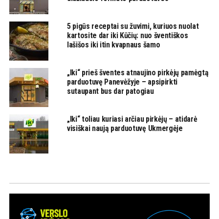
5 pigūs receptai su žuvimi, kuriuos nuolat
kartosite dar iki Kūčių: nuo šventiškos
lašišos iki itin kvapnaus šamo
„Iki“ prieš šventes atnaujino pirkėjų pamėgtą
parduotuvę Panevėžyje – apsipirkti
sutaupant bus dar patogiau
„Iki“ toliau kuriasi arčiau pirkėjų – atidarė
visiškai naują parduotuvę Ukmergėje