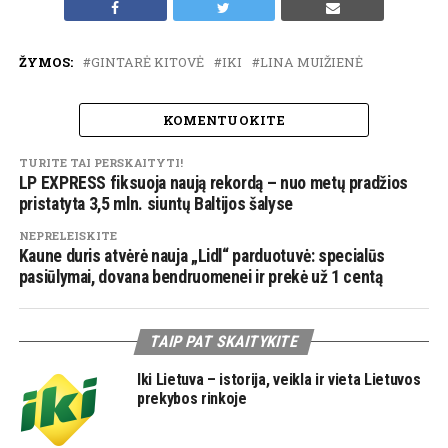
ŽYMOS:
GINTARĖ KITOVĖ
IKI
LINA MUIŽIENĖ
KOMENTUOKITE
TURITE TAI PERSKAITYTI!
LP EXPRESS fiksuoja naują rekordą – nuo metų pradžios
pristatyta 3,5 mln. siuntų Baltijos šalyse
NEPRELEISKITE
Kaune duris atvėrė nauja „Lidl“ parduotuvė: specialūs
pasiūlymai, dovana bendruomenei ir prekė už 1 centą
TAIP PAT SKAITYKITE
Iki Lietuva – istorija, veikla ir vieta Lietuvos
prekybos rinkoje