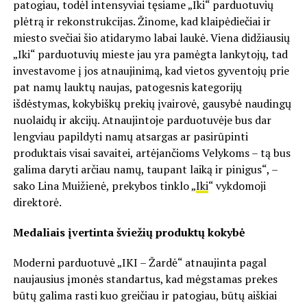
patogiau, todėl intensyviai tęsiame „Iki“ parduotuvių
plėtrą ir rekonstrukcijas. Žinome, kad klaipėdiečiai ir
miesto svečiai šio atidarymo labai laukė. Viena didžiausių
„Iki“ parduotuvių mieste jau yra pamėgta lankytojų, tad
investavome į jos atnaujinimą, kad vietos gyventojų prie
pat namų lauktų naujas, patogesnis kategorijų
išdėstymas, kokybiškų prekių įvairovė, gausybė naudingų
nuolaidų ir akcijų. Atnaujintoje parduotuvėje bus dar
lengviau papildyti namų atsargas ar pasirūpinti
produktais visai savaitei, artėjančioms Velykoms – tą bus
galima daryti arčiau namų, taupant laiką ir pinigus“, –
sako Lina Muižienė, prekybos tinklo „
Iki
“ vykdomoji
direktorė.
Medaliais įvertinta šviežių produktų kokybė
Moderni parduotuvė „IKI – Žardė“ atnaujinta pagal
naujausius įmonės standartus, kad mėgstamas prekes
būtų galima rasti kuo greičiau ir patogiau, būtų aiškiai