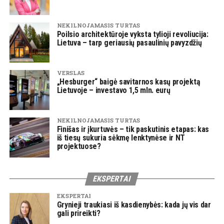
NEKILNOJAMASIS TURTAS
Poilsio architektūroje vyksta tylioji revoliucija:
Lietuva – tarp geriausių pasaulinių pavyzdžių
VERSLAS
„Hesburger“ baigė savitarnos kasų projektą
Lietuvoje – investavo 1,5 mln. eurų
NEKILNOJAMASIS TURTAS
Finišas ir įkurtuvės – tik paskutinis etapas: kas
iš tiesų sukuria sėkmę lenktynėse ir NT
projektuose?
EKSPERTAI
EKSPERTAI
Grynieji traukiasi iš kasdienybės: kada jų vis dar
gali prireikti?