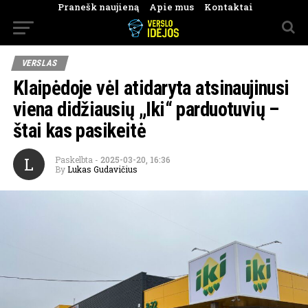
Pranešk naujieną
Apie mus
Kontaktai
VERSLAS
Klaipėdoje vėl atidaryta atsinaujinusi
viena didžiausių „Iki“ parduotuvių –
štai kas pasikeitė
L
Paskelbta
-
2025-03-20, 16:36
By
Lukas Gudavičius