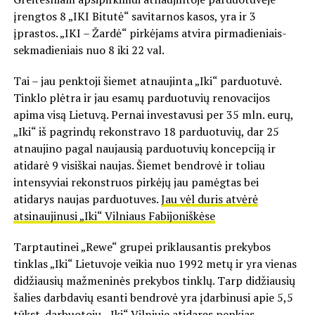
įrengtos 8 „IKI Bitutė“ savitarnos kasos, yra ir 3
įprastos. „IKI – Žardė“ pirkėjams atvira pirmadieniais-
sekmadieniais nuo 8 iki 22 val.
Tai – jau penktoji šiemet atnaujinta „Iki“ parduotuvė.
Tinklo plėtra ir jau esamų parduotuvių renovacijos
apima visą Lietuvą. Pernai investavusi per 35 mln. eurų,
„Iki“ iš pagrindų rekonstravo 18 parduotuvių, dar 25
atnaujino pagal naujausią parduotuvių koncepciją ir
atidarė 9 visiškai naujas. Šiemet bendrovė ir toliau
intensyviai rekonstruos pirkėjų jau pamėgtas bei
atidarys naujas parduotuves.
Jau vėl duris atvėrė
atsinaujinusi „Iki“ Vilniaus Fabijoniškėse
Tarptautinei „Rewe“ grupei priklausantis prekybos
tinklas „Iki“ Lietuvoje veikia nuo 1992 metų ir yra vienas
didžiausių mažmeninės prekybos tinklų. Tarp didžiausių
šalies darbdavių esanti bendrovė yra įdarbinusi apie 5,5
tūkst. darbuotojų. „Iki“ Vilniuje atidaręs penkias