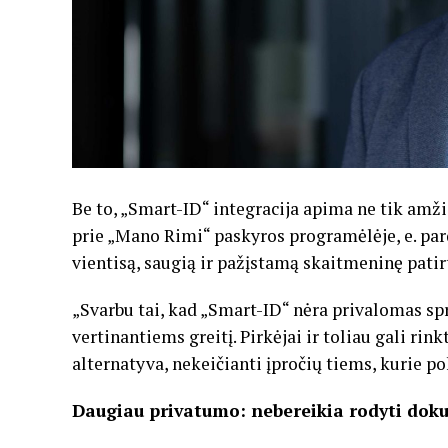
Be to, „Smart-ID“ integracija apima ne tik amži
prie „Mano Rimi“ paskyros programėlėje, e. pard
vientisą, saugią ir pažįstamą skaitmeninę patir
„Svarbu tai, kad „Smart-ID“ nėra privalomas s
vertinantiems greitį. Pirkėjai ir toliau gali ri
alternatyva, nekeičianti įpročių tiems, kurie po
Daugiau privatumo: nebereikia rodyti do