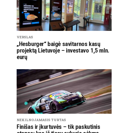
VERSLAS
„Hesburger“ baigė savitarnos kasų
projektą Lietuvoje – investavo 1,5 mln.
eurų
NEKILNOJAMASIS TURTAS
Finišas ir įkurtuvės – tik paskutinis