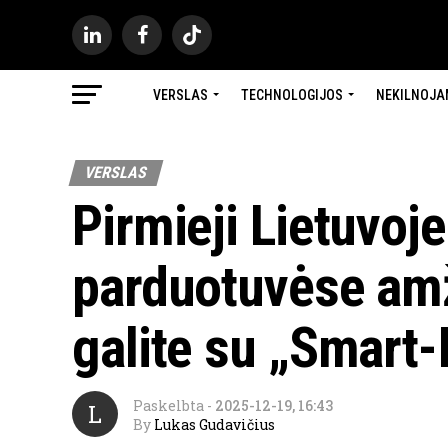
VERSLAS
TECHNOLOGIJOS
NEKILNOJA
VERSLAS
Pirmieji Lietuvoje
parduotuvėse amži
galite su „Smart-
Paskelbta
-
2025-12-19, 16:43
L
By
Lukas Gudavičius