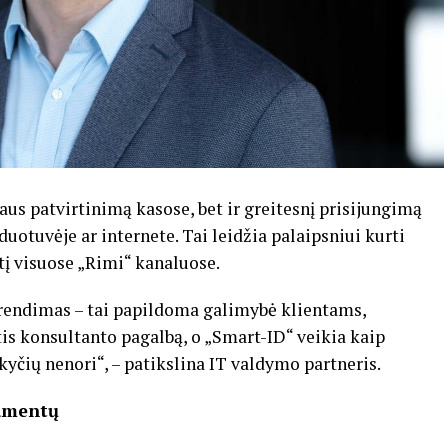
aus patvirtinimą kasose, bet ir greitesnį prisijungimą
uotuvėje ar internete. Tai leidžia palaipsniui kurti
tį visuose „Rimi“ kanaluose.
prendimas – tai papildoma galimybė klientams,
nktis konsultanto pagalbą, o „Smart-ID“ veikia kaip
kyčių nenori“, – patikslina IT valdymo partneris.
kumentų