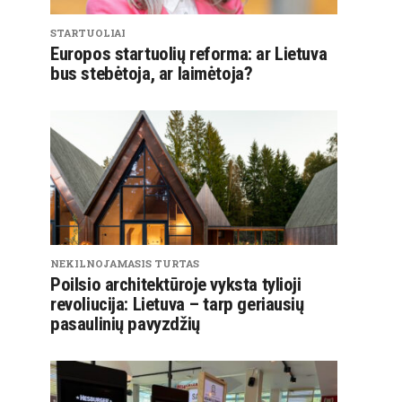
STARTUOLIAI
Europos startuolių reforma: ar Lietuva
bus stebėtoja, ar laimėtoja?
NEKILNOJAMASIS TURTAS
Poilsio architektūroje vyksta tylioji
revoliucija: Lietuva – tarp geriausių
pasaulinių pavyzdžių