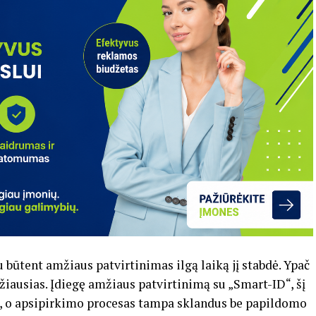
u būtent amžiaus patvirtinimas ilgą laiką jį stabdė. Ypač
džiausias. Įdiegę amžiaus patvirtinimą su „Smart-ID“, šį
a, o apsipirkimo procesas tampa sklandus be papildomo