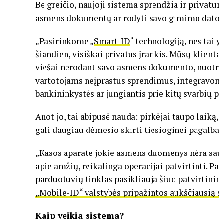
Be greičio, naujoji sistema sprendžia ir privat
asmens dokumentų ar rodyti savo gimimo datos
„Pasirinkome „
Smart-ID
“ technologiją, nes tai
šiandien, visiškai privatus įrankis. Mūsų klient
viešai nerodant savo asmens dokumento, nuotr
vartotojams neįprastus sprendimus, integravome
bankininkystės ar jungiantis prie kitų svarbių pa
Anot jo, tai abipusė nauda: pirkėjai taupo laik
gali daugiau dėmesio skirti tiesioginei pagalba
„Kasos aparate jokie asmens duomenys nėra sau
apie amžių, reikalinga operacijai patvirtinti. 
parduotuvių tinklas pasikliauja šiuo patvirtini
„Mobile-ID“ valstybės pripažintos aukščiausi
Kaip veikia sistema?