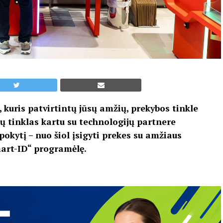
, kuris patvirtintų jūsų amžių, prekybos tinkle
ų tinklas kartu su technologijų partnere
okytį – nuo šiol įsigyti prekes su amžiaus
art-ID“ programėlę.