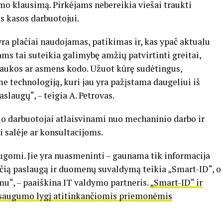
umo klausimą. Pirkėjams nebereikia viešai traukti
 kasos darbuotojui.
 yra plačiai naudojamas, patikimas ir, kas ypač aktualu
ams tai suteikia galimybę amžių patvirtinti greitai,
aukos ar asmens kodo. Užuot kūrę sudėtingus,
 technologiją, kuri jau yra pažįstama daugeliui iš
slaugų“, – teigia A. Petrovas.
ą, o darbuotojai atlaisvinami nuo mechaninio darbo ir
i salėje ar konsultacijoms.
gomi. Jie yra nuasmeninti – gaunama tik informacija
Pačią paslaugą ir duomenų suvaldymą teikia „Smart-ID“, o
mu“, – paaiškina IT valdymo partneris.
„Smart-ID“ ir
ą saugumo lygį atitinkančiomis priemonėmis