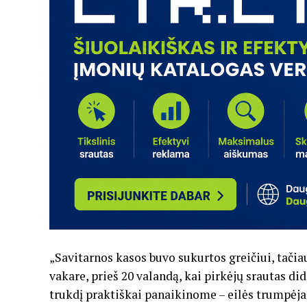
„Savitarnos kasos buvo sukurtos greičiui, tačia
vakare, prieš 20 valandą, kai pirkėjų srautas di
trukdį praktiškai panaikinome – eilės trumpėj