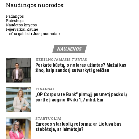
Naudingos nuorodos:
Padangos
Rateshops
Naudotos knygos
Fejerverkai Kaune
-->Čia gali būti Jūsų nuoroda <--
NAUJIENOS
NEKILNOJAMASIS TURTAS
Perkate būstą, o notaras užimtas? Mažai kas
žino, kaip sandorį sutvarkyti greičiau
FINANSAI
„OP Corporate Bank” pirmąjį pusmetį paskolų
portfelį augino 8% iki 1,7 mlrd. Eur
STARTUOLIAI
Europos startuolių reforma: ar Lietuva bus
stebėtoja, ar laimėtoja?