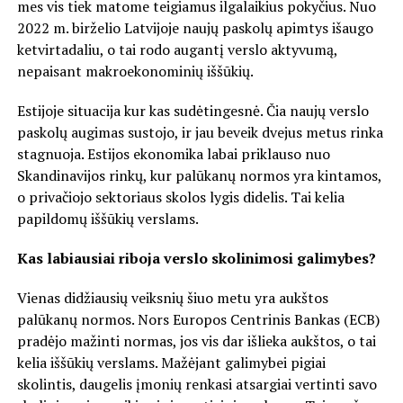
mes vis tiek matome teigiamus ilgalaikius pokyčius. Nuo
2022 m. birželio Latvijoje naujų paskolų apimtys išaugo
ketvirtadaliu, o tai rodo augantį verslo aktyvumą,
nepaisant makroekonominių iššūkių.
Estijoje situacija kur kas sudėtingesnė. Čia naujų verslo
paskolų augimas sustojo, ir jau beveik dvejus metus rinka
stagnuoja. Estijos ekonomika labai priklauso nuo
Skandinavijos rinkų, kur palūkanų normos yra kintamos,
o privačiojo sektoriaus skolos lygis didelis. Tai kelia
papildomų iššūkių verslams.
Kas labiausiai riboja verslo skolinimosi galimybes?
Vienas didžiausių veiksnių šiuo metu yra aukštos
palūkanų normos. Nors Europos Centrinis Bankas (ECB)
pradėjo mažinti normas, jos vis dar išlieka aukštos, o tai
kelia iššūkių verslams. Mažėjant galimybei pigiai
skolintis, daugelis įmonių renkasi atsargiai vertinti savo