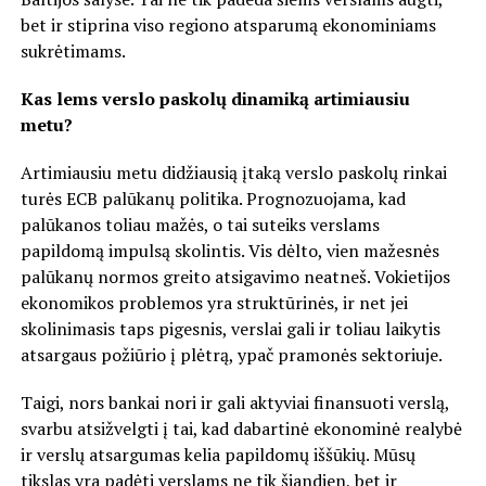
bet ir stiprina viso regiono atsparumą ekonominiams
sukrėtimams.
Kas lems verslo paskolų dinamiką artimiausiu
metu?
Artimiausiu metu didžiausią įtaką verslo paskolų rinkai
turės ECB palūkanų politika. Prognozuojama, kad
palūkanos toliau mažės, o tai suteiks verslams
papildomą impulsą skolintis. Vis dėlto, vien mažesnės
palūkanų normos greito atsigavimo neatneš. Vokietijos
ekonomikos problemos yra struktūrinės, ir net jei
skolinimasis taps pigesnis, verslai gali ir toliau laikytis
atsargaus požiūrio į plėtrą, ypač pramonės sektoriuje.
Taigi, nors bankai nori ir gali aktyviai finansuoti verslą,
svarbu atsižvelgti į tai, kad dabartinė ekonominė realybė
ir verslų atsargumas kelia papildomų iššūkių. Mūsų
tikslas yra padėti verslams ne tik šiandien, bet ir