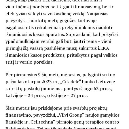
vidutinėms įmonėms ne tik gauti finansavimą, bet ir
efektyviau valdyti savo kasdienę veiklą. Naujausias
pavyzdys – nuo kitų metų gegužės Lietuvoje
įsigaliosiantis reikalavimas prekybininkams naudoti
išmaniuosius kasos aparatus. Suprasdami, kad pokyčiai
ypač smulkiajam verslui gali būti jautri tema – vieni
pirmųjų šią vasarą pasiūlėme mūsų sukurtus i.EKA
išmaniosios kasos produktus, pritaikytus pagal veiklos
sritį ir verslo poreikius.
Per pirmuosius 9 šių metų mėnesius, palyginti su tuo
pačiu laikotarpiu 2023 m., „Citadele“ banko Lietuvoje
suteiktų paskolų įmonėms apimtys išaugo 63 proc.,
Latvijoje – 24 proc., o Estijoje – 27 proc.
Šiais metais jau prisidėjome prie svarbių projektų
finansavimo, pavyzdžiui, „Vilvi Group“ naujos gamyklos
Bauskėje ir „Celltechna“ pirmojo genų terapijos centro
Baltijos šalyse. Tai ne tik padeda šiems verslams augti,