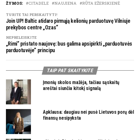
ŽYMOS:
CITADELE
NAUJIENA
RŪTA EŽERSKIENĖ
TURITE TAI PERSKAITYTI!
Join UP! Baltic atidaro pirmąją kelionių parduotuvę Vilniuje
prekybos centre „Ozas“
NEPRELEISKITE
„Rimi” pristato naujovę: bus galima apsipirkti „parduotuvės
parduotuvėje” principu
TAIP PAT SKAITYKITE
Įmonių skolos mažėja, tačiau sąskaitų
areštai siunčia kitokį signalą
Apklausa: daugiau nei pusė Lietuvos porų dėl
finansų nesipyksta