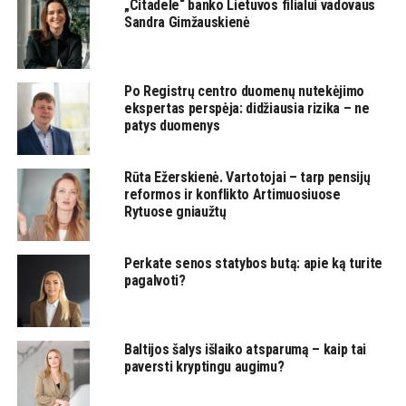
„Citadele“ banko Lietuvos filialui vadovaus
Sandra Gimžauskienė
Po Registrų centro duomenų nutekėjimo
ekspertas perspėja: didžiausia rizika – ne
patys duomenys
Rūta Ežerskienė. Vartotojai – tarp pensijų
reformos ir konflikto Artimuosiuose
Rytuose gniaužtų
Perkate senos statybos butą: apie ką turite
pagalvoti?
Baltijos šalys išlaiko atsparumą – kaip tai
paversti kryptingu augimu?