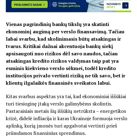
Vienas pagrindinių bankų tikslų yra skatinti
ekonominį augimą per verslo finansavimą. Tačiau
labai svarbu, kad skolinimasis būtų atsakingas ir
tvarus. Kritikai dažnai akcentuoja bankų siekį
apsisaugoti nuo rizikos dėl savo naudos, tačiau
atsakingas kredito rizikos valdymas taip pat yra
esminis kiekvieno verslo sėkmei, todėl kredito
institucijos privalo vertinti riziką ne tik savo, bet ir
klientų ilgalaikės finansinės sveikatos labui.
Kitas svarbus aspektas yra tai, kad ekonominiai iššūkiai
turi tiesioginę įtaką verslo galimybėms skolintis.
Pastaraisiais metais šių iššūkių netrūksta – energetikos
krizė, didelė infliacija ir karas Ukrainoje formuoja verslo
aplinką, kurią įmonės turi apgalvotai vertinti prieš
priimdamos finansinius sprendimus.