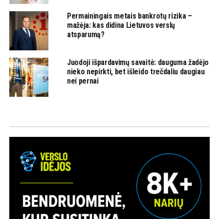
Permainingais metais bankrotų rizika –
mažėja: kas didina Lietuvos verslų
atsparumą?
Juodoji išpardavimų savaitė: dauguma žadėjo
nieko nepirkti, bet išleido trečdaliu daugiau
nei pernai