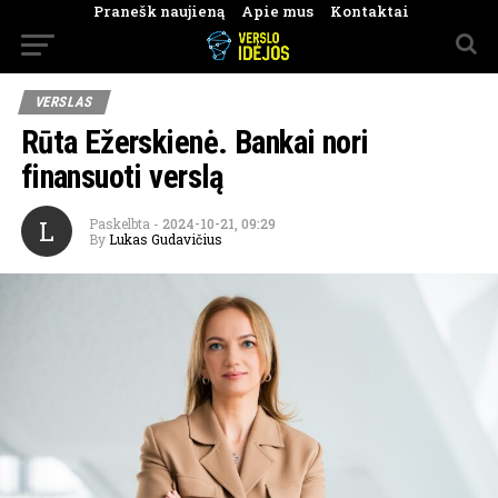
Pranešk naujieną
Apie mus
Kontaktai
VERSLAS
Rūta Ežerskienė. Bankai nori
finansuoti verslą
L
Paskelbta
-
2024-10-21, 09:29
By
Lukas Gudavičius