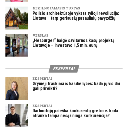
NEKILNOJAMASIS TURTAS
Poilsio architektūroje vyksta tylioji revoliucija:
Lietuva – tarp geriausių pasaulinių pavyzdžių
VERSLAS
„Hesburger“ baigė savitarnos kasų projektą
Lietuvoje – investavo 1,5 mln. eurų
EKSPERTAI
EKSPERTAI
Grynieji traukiasi iš kasdienybės: kada jų vis dar
gali prireikti?
EKSPERTAI
Darbuotojų paieška konkurentų gretose: kada
atranka tampa nesąžininga konkurencija?