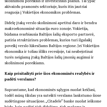
skolinimosi poreikius ir investicinius planus. Tai ypač
akivaizdu pramonės sektoriuje, kuris itin jautriai
reaguoja į Vokietijos ekonomikos problemas.
Didelę įtaką verslo skolinimosi apetitui daro ir bendra
makroekonominė situacija euro zonoje. Vokietija,
būdama svarbiausia Baltijos šalių eksporto partnerė,
patiria struktūrines problemas, kurios turi ilgalaikį
poveikį verslo lūkesčiams Baltijos regione. Jei Vokietijos
ekonomika ir toliau išliks recesijoje, tai neabejotinai
turės neigiamą įtaką Baltijos šalių įmonių augimui ir
skolinimosi poreikiams.
Kaip prisitaikyti prie šios ekonominės realybės ir
padėti verslams?
Suprantame, kad ekonominės sąlygos nuolat keičiasi,
todėl mūsų tikslas yra suteikti verslams lankstumo šiose
sudėtingose situacijose. „Citadele“ banke nuolat ieškome
būdų, kaip padėti tiek didelėms, tiek mažoms ir