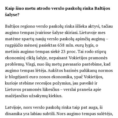
Kaip šiuo metu atrodo verslo paskolų rinka Baltijos
šalyse?
Baltijos regiono verslo paskolų rinka išlieka aktyvi, tačiau
augimo tempas įvairiose šalyse skiriasi. Lietuvoje mes
matėme spartų naujų verslo paskolų apimčių augimą –
rugpjūčio mėnesį pasiektas 638 mln. eurų lygis, o
metinis augimo tempas siekė 23 proc. Tai rodo stiprų
ekonominį ciklą šalyje, nepaisant Vokietijos pramonės
problemų. Visgi, nuo šių metų pavasario pastebime, kad
augimo tempas lėtėja. Aukštos bazinės palūkanų normos
ir blogėjanti euro zonos ekonomika, ypač Vokietijos,
kurioje stebime recesijos požymius, jau paveikė ir
Lietuvos pramonės lūkesčius – verslai praneša apie
mažėjančius užsakymų kiekius.
Latvijoje, nors verslo paskolų rinka taip pat auga, ši
dinamika yra labiau subtili. Nors augimo tempas sulėtėjo,