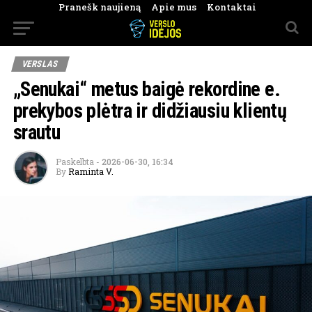
Pranešk naujieną
Apie mus
Kontaktai
VERSLAS
„Senukai“ metus baigė rekordine e.
prekybos plėtra ir didžiausiu klientų
srautu
Paskelbta
-
2026-06-30, 16:34
By
Raminta V.