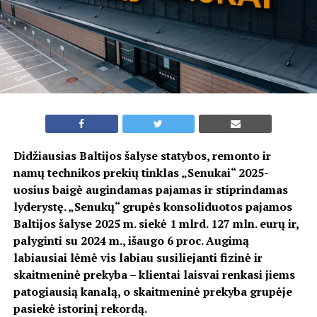
Didžiausias Baltijos šalyse statybos, remonto ir
namų technikos prekių tinklas „Senukai“ 2025-
uosius baigė augindamas pajamas ir stiprindamas
lyderystę. „Senukų“ grupės konsoliduotos pajamos
Baltijos šalyse 2025 m. siekė 1 mlrd. 127 mln. eurų ir,
palyginti su 2024 m., išaugo 6 proc. Augimą
labiausiai lėmė vis labiau susiliejanti fizinė ir
skaitmeninė prekyba – klientai laisvai renkasi jiems
patogiausią kanalą, o skaitmeninė prekyba grupėje
pasiekė istorinį rekordą.