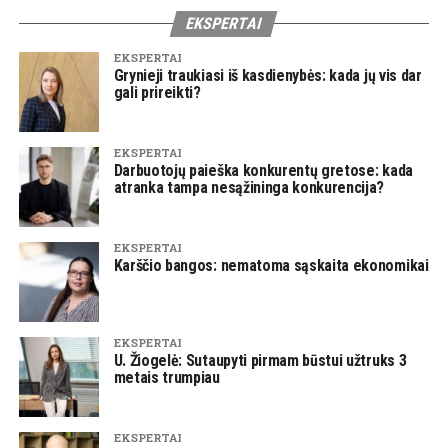
EKSPERTAI
EKSPERTAI
Grynieji traukiasi iš kasdienybės: kada jų vis dar
gali prireikti?
EKSPERTAI
Darbuotojų paieška konkurentų gretose: kada
atranka tampa nesąžininga konkurencija?
EKSPERTAI
Karščio bangos: nematoma sąskaita ekonomikai
EKSPERTAI
U. Žiogelė: Sutaupyti pirmam būstui užtruks 3
metais trumpiau
EKSPERTAI