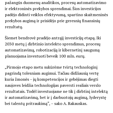
pažangūs duomenų analitikos, procesų automatizavimo
ir elektroninės prekybos sprendimai. Šios investicijos
padėjo didinti veiklos efektyvumą, spartino skaitmeninės
prekybos augimą ir prisidėjo prie geresnių finansinių
rezultatų.
Šiemet bendrovė pradėjo antrąjį investicijų etapą. Iki
2030 metų į dirbtinio intelekto sprendimus, procesų
automatizavimą, robotizaciją ir kibernetinį saugumą
planuojama investuoti beveik 100 mln. eurų.
„Pirmojo etapo metu sukūrėme tvirtą technologinį
pagrindą tolesniam augimui. Tačiau didžiausią vertę
kuria žmonės – jų kompetencijos ir gebėjimas diegti
naujoves leidžia technologijas paversti realiais verslo
rezultatais. Todėl investuojame ne tik į dirbtinį intelektą
ir automatizavimą, bet ir į darbuotojų augimą, lyderystę
bei talentų pritraukimą“, – sako A. Rakauskas.