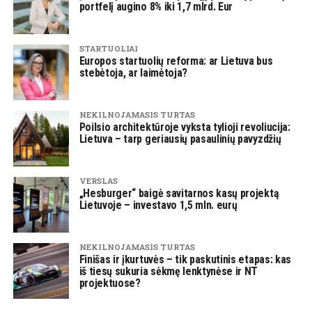
portfelį augino 8% iki 1,7 mlrd. Eur
STARTUOLIAI
Europos startuolių reforma: ar Lietuva bus
stebėtoja, ar laimėtoja?
NEKILNOJAMASIS TURTAS
Poilsio architektūroje vyksta tylioji revoliucija:
Lietuva – tarp geriausių pasaulinių pavyzdžių
VERSLAS
„Hesburger“ baigė savitarnos kasų projektą
Lietuvoje – investavo 1,5 mln. eurų
NEKILNOJAMASIS TURTAS
Finišas ir įkurtuvės – tik paskutinis etapas: kas
iš tiesų sukuria sėkmę lenktynėse ir NT
projektuose?