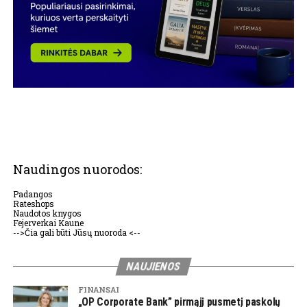
Naudingos nuorodos:
Padangos
Rateshops
Naudotos knygos
Fejerverkai Kaune
-->Čia gali būti Jūsų nuoroda <--
NAUJIENOS
FINANSAI
„OP Corporate Bank” pirmąjį pusmetį paskolų