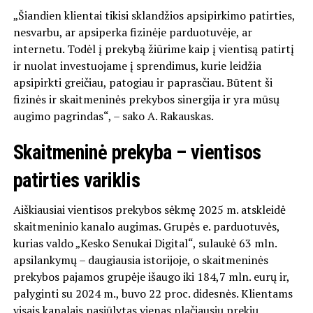
„Šiandien klientai tikisi sklandžios apsipirkimo patirties,
nesvarbu, ar apsiperka fizinėje parduotuvėje, ar
internetu. Todėl į prekybą žiūrime kaip į vientisą patirtį
ir nuolat investuojame į sprendimus, kurie leidžia
apsipirkti greičiau, patogiau ir paprasčiau. Būtent ši
fizinės ir skaitmeninės prekybos sinergija ir yra mūsų
augimo pagrindas“, – sako A. Rakauskas.
Skaitmeninė prekyba – vientisos
patirties variklis
Aiškiausiai vientisos prekybos sėkmę 2025 m. atskleidė
skaitmeninio kanalo augimas. Grupės e. parduotuvės,
kurias valdo „Kesko Senukai Digital“, sulaukė 63 mln.
apsilankymų – daugiausia istorijoje, o skaitmeninės
prekybos pajamos grupėje išaugo iki 184,7 mln. eurų ir,
palyginti su 2024 m., buvo 22 proc. didesnės. Klientams
visais kanalais pasiūlytas vienas plačiausių prekių