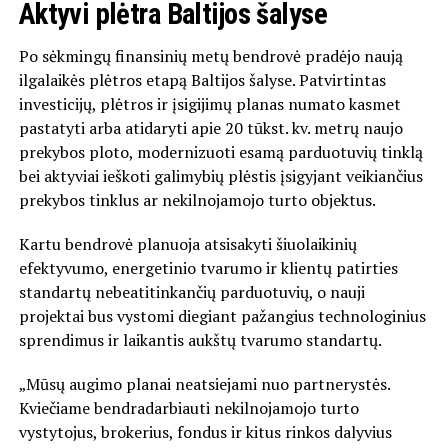
Aktyvi plėtra Baltijos šalyse
Po sėkmingų finansinių metų bendrovė pradėjo naują
ilgalaikės plėtros etapą Baltijos šalyse. Patvirtintas
investicijų, plėtros ir įsigijimų planas numato kasmet
pastatyti arba atidaryti apie 20 tūkst. kv. metrų naujo
prekybos ploto, modernizuoti esamą parduotuvių tinklą
bei aktyviai ieškoti galimybių plėstis įsigyjant veikiančius
prekybos tinklus ar nekilnojamojo turto objektus.
Kartu bendrovė planuoja atsisakyti šiuolaikinių
efektyvumo, energetinio tvarumo ir klientų patirties
standartų nebeatitinkančių parduotuvių, o nauji
projektai bus vystomi diegiant pažangius technologinius
sprendimus ir laikantis aukštų tvarumo standartų.
„Mūsų augimo planai neatsiejami nuo partnerystės.
Kviečiame bendradarbiauti nekilnojamojo turto
vystytojus, brokerius, fondus ir kitus rinkos dalyvius