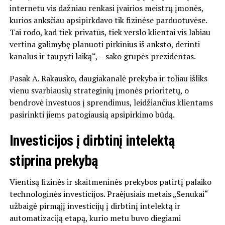
internetu vis dažniau renkasi įvairios meistrų įmonės,
kurios anksčiau apsipirkdavo tik fizinėse parduotuvėse.
Tai rodo, kad tiek privatūs, tiek verslo klientai vis labiau
vertina galimybę planuoti pirkinius iš anksto, derinti
kanalus ir taupyti laiką“, – sako grupės prezidentas.
Pasak A. Rakausko, daugiakanalė prekyba ir toliau išliks
vienu svarbiausių strateginių įmonės prioritetų, o
bendrovė investuos į sprendimus, leidžiančius klientams
pasirinkti jiems patogiausią apsipirkimo būdą.
Investicijos į dirbtinį intelektą
stiprina prekybą
Vientisą fizinės ir skaitmeninės prekybos patirtį palaiko
technologinės investicijos. Praėjusiais metais „Senukai“
užbaigė pirmąjį investicijų į dirbtinį intelektą ir
automatizaciją etapą, kurio metu buvo diegiami