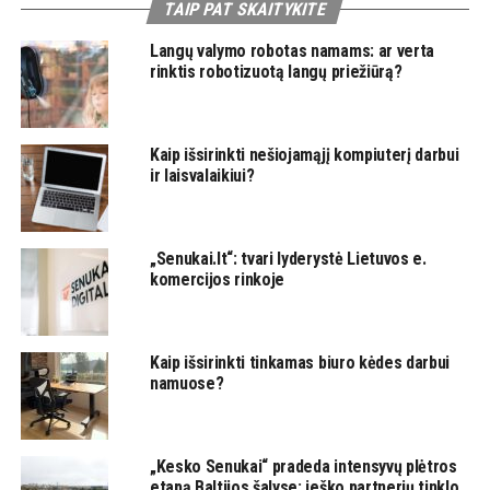
TAIP PAT SKAITYKITE
Langų valymo robotas namams: ar verta
rinktis robotizuotą langų priežiūrą?
Kaip išsirinkti nešiojamąjį kompiuterį darbui
ir laisvalaikiui?
„Senukai.lt“: tvari lyderystė Lietuvos e.
komercijos rinkoje
Kaip išsirinkti tinkamas biuro kėdes darbui
namuose?
„Kesko Senukai“ pradeda intensyvų plėtros
etapą Baltijos šalyse: ieško partnerių tinklo