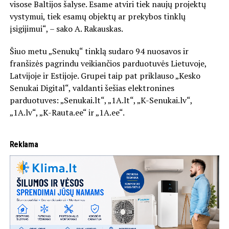
visose Baltijos šalyse. Esame atviri tiek naujų projektų
vystymui, tiek esamų objektų ar prekybos tinklų
įsigijimui“, – sako A. Rakauskas.
Šiuo metu „Senukų“ tinklą sudaro 94 nuosavos ir
franšizės pagrindu veikiančios parduotuvės Lietuvoje,
Latvijoje ir Estijoje. Grupei taip pat priklauso „Kesko
Senukai Digital“, valdanti šešias elektronines
parduotuves: „Senukai.lt“, „1A.lt“, „K-Senukai.lv“,
„1A.lv“, „K-Rauta.ee“ ir „1A.ee“.
Reklama