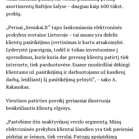
asortimentų Baltijos šalyse – daugiau kaip 600 tūkst.
prekių.
„Pernai „Senukai.lt“ tapo lankomiausia elektroninės
prekybos svetaine Lietuvoje – tai mums yra didelis
klientų pasitikėjimo įvertinimas ir kartu atsakomybė.
Lyderystė įpareigoja, todėl ir toliau investuosime į
sprendimus, kurie kuria dar geresnę klientų patirtį tiek
internete, tiek parduotuvėse. Esame nuoširdžiai dėkingi
klientams už pasitikėjimą ir darbuotojams už kasdienį
darbą, leidžiantį šį pasitikėjimą pelnyti“, – sako A.
Rakauskas.
Vientisos patirties poreikį geriausiai iliustruoja
besikeičiantis klientų elgesys.
„Pastebime itin suaktyvėjusį verslo segmentą. Mūsų
elektroninės prekybos klientai šiandien yra tiek pavieniai
pirkėjai ar šeimos, tiek verslai. Patogų apsipirkimą