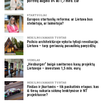
portfelį augino 8% iki 1,7 mlrd. Eur
STARTUOLIAI
Europos startuolių reforma: ar Lietuva bus
stebėtoja, ar laimėtoja?
NEKILNOJAMASIS TURTAS
Poilsio architektūroje vyksta tylioji revoliucija:
Lietuva – tarp geriausių pasaulinių pavyzdžių
VERSLAS
„Hesburger“ baigė savitarnos kasų projektą
Lietuvoje – investavo 1,5 mln. eurų
NEKILNOJAMASIS TURTAS
Finišas ir įkurtuvės – tik paskutinis etapas: kas
iš tiesų sukuria sėkmę lenktynėse ir NT
projektuose?