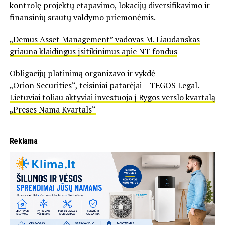
kontrolę projektų etapavimo, lokacijų diversifikavimo ir
finansinių srautų valdymo priemonėmis.
„Demus Asset Management” vadovas M. Liaudanskas
griauna klaidingus įsitikinimus apie NT fondus
Obligacijų platinimą organizavo ir vykdė
„Orion Securities“, teisiniai patarėjai – TEGOS Legal.
Lietuviai toliau aktyviai investuoja į Rygos verslo kvartalą
„Preses Nama Kvartāls“
Reklama