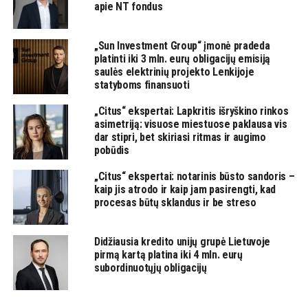
apie NT fondus
„Sun Investment Group“ įmonė pradeda
platinti iki 3 mln. eurų obligacijų emisiją
saulės elektrinių projekto Lenkijoje
statyboms finansuoti
„Citus“ ekspertai: Lapkritis išryškino rinkos
asimetriją: visuose miestuose paklausa vis
dar stipri, bet skiriasi ritmas ir augimo
pobūdis
„Citus“ ekspertai: notarinis būsto sandoris –
kaip jis atrodo ir kaip jam pasirengti, kad
procesas būtų sklandus ir be streso
Didžiausia kredito unijų grupė Lietuvoje
pirmą kartą platina iki 4 mln. eurų
subordinuotųjų obligacijų