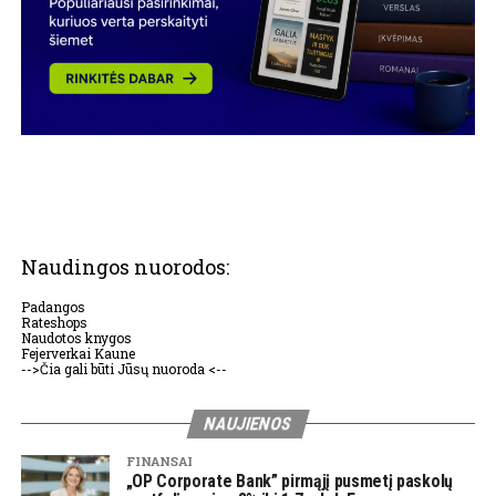
Naudingos nuorodos:
Padangos
Rateshops
Naudotos knygos
Fejerverkai Kaune
-->Čia gali būti Jūsų nuoroda <--
NAUJIENOS
FINANSAI
„OP Corporate Bank” pirmąjį pusmetį paskolų