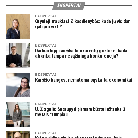
EKSPERTAI
EKSPERTAI
Grynieji traukiasi iš kasdienybės: kada jų vis dar
gali prireikti?
EKSPERTAI
Darbuotojų paieška konkurentų gretose: kada
atranka tampa nesąžininga konkurencija?
EKSPERTAI
Karščio bangos: nematoma sąskaita ekonomikai
EKSPERTAI
U. Žiogelė: Sutaupyti pirmam būstui užtruks 3
metais trumpiau
EKSPERTAI