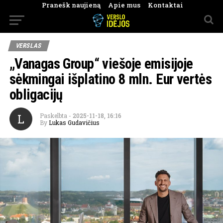
Pranešk naujieną
Apie mus
Kontaktai
VERSLAS
„Vanagas Group“ viešoje emisijoje
sėkmingai išplatino 8 mln. Eur vertės
obligacijų
L
Paskelbta
-
2025-11-18, 16:16
By
Lukas Gudavičius