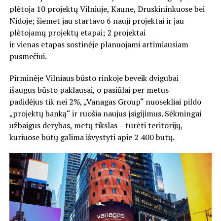
plėtoja 10 projektų Vilniuje, Kaune, Druskininkuose bei
Nidoje; šiemet jau startavo 6 nauji projektai ir jau
plėtojamų projektų etapai; 2 projektai
ir vienas etapas sostinėje planuojami artimiausiam
pusmečiui.
Pirminėje Vilniaus būsto rinkoje beveik dvigubai
išaugus būsto paklausai, o pasiūlai per metus
padidėjus tik nei 2
%
, „Vanagas Group“ nuosekliai pildo
„projektų banką“ ir ruošia naujus įsigijimus. Sėkmingai
užbaigus derybas, metų tikslas – turėti teritorijų,
kuriuose būtų galima išvystyti apie 2 400 butų.