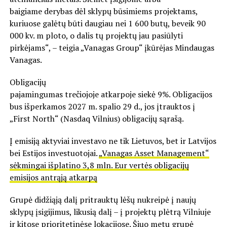
baigiame derybas dėl sklypų būsimiems projektams,
kuriuose galėtų būti daugiau nei 1 600 butų, beveik 90
000 kv. m ploto, o dalis tų projektų jau pasiūlyti
pirkėjams“, – teigia „Vanagas Group“ įkūrėjas Mindaugas
Vanagas.
Obligacijų
pajamingumas trečiojoje atkarpoje siekė 9%. Obligacijos
bus išperkamos 2027 m. spalio 29 d., jos įtrauktos į
„First North“ (Nasdaq Vilnius) obligacijų sąrašą.
Į emisiją aktyviai investavo ne tik Lietuvos, bet ir Latvijos
bei Estijos investuotojai.
„Vanagas Asset Management“
sėkmingai išplatino 3,8 mln. Eur vertės obligacijų
emisijos antrąją atkarpą
Grupė didžiąją dalį pritrauktų lėšų nukreipė į naujų
sklypų įsigijimus, likusią dalį – į projektų plėtrą Vilniuje
ir kitose prioritetinėse lokacijose. Šiuo metu grupė