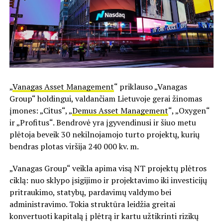
„
Vanagas Asset Management
“ priklauso „Vanagas
Group“ holdingui, valdančiam Lietuvoje gerai žinomas
įmones: „Citus“, „
Demus Asset Management
“, „Oxygen“
ir „Profitus“. Bendrovė yra įgyvendinusi ir šiuo metu
plėtoja beveik 30 nekilnojamojo turto projektų, kurių
bendras plotas viršija 240 000 kv. m.
„Vanagas Group“ veikla apima visą NT projektų plėtros
ciklą: nuo sklypo įsigijimo ir projektavimo iki investicijų
pritraukimo, statybų, pardavimų valdymo bei
administravimo. Tokia struktūra leidžia greitai
konvertuoti kapitalą į plėtrą ir kartu užtikrinti rizikų