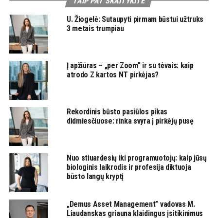
TAIP PAT SKAITYKITE
U. Žiogelė: Sutaupyti pirmam būstui užtruks
3 metais trumpiau
Į apžiūras – „per Zoom” ir su tėvais: kaip
atrodo Z kartos NT pirkėjas?
Rekordinis būsto pasiūlos pikas
didmiesčiuose: rinka svyra į pirkėjų pusę
Nuo stiuardesių iki programuotojų: kaip jūsų
biologinis laikrodis ir profesija diktuoja
būsto langų kryptį
„Demus Asset Management” vadovas M.
Liaudanskas griauna klaidingus įsitikinimus