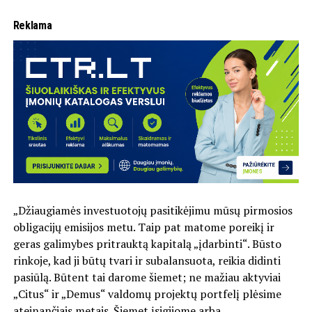
Reklama
„Džiaugiamės investuotojų pasitikėjimu mūsų pirmosios
obligacijų emisijos metu. Taip pat matome poreikį ir
geras galimybes pritrauktą kapitalą „įdarbinti“. Būsto
rinkoje, kad ji būtų tvari ir subalansuota, reikia didinti
pasiūlą. Būtent tai darome šiemet; ne mažiau aktyviai
„Citus“ ir „Demus“ valdomų projektų portfelį plėsime
ateinančiais metais. Šiemet įsigijome arba