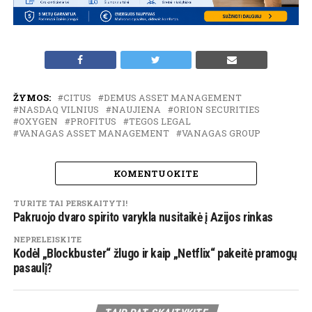
ŽYMOS:
CITUS
DEMUS ASSET MANAGEMENT
NASDAQ VILNIUS
NAUJIENA
ORION SECURITIES
OXYGEN
PROFITUS
TEGOS LEGAL
VANAGAS ASSET MANAGEMENT
VANAGAS GROUP
KOMENTUOKITE
TURITE TAI PERSKAITYTI!
Pakruojo dvaro spirito varykla nusitaikė į Azijos rinkas
NEPRELEISKITE
Kodėl „Blockbuster“ žlugo ir kaip „Netflix“ pakeitė pramogų
pasaulį?