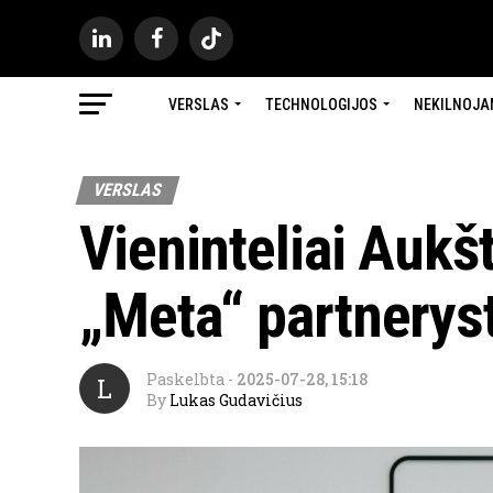
VERSLAS
TECHNOLOGIJOS
NEKILNOJA
VERSLAS
Vieninteliai Aukšt
„Meta“ partnerys
Paskelbta
-
2025-07-28, 15:18
L
By
Lukas Gudavičius