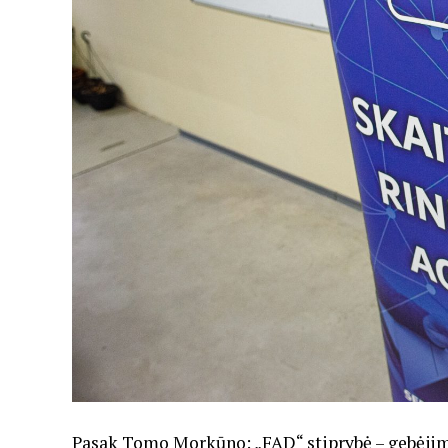
Pasak Tomo Morkūno: „FAD“ stiprybė – gebėjimas