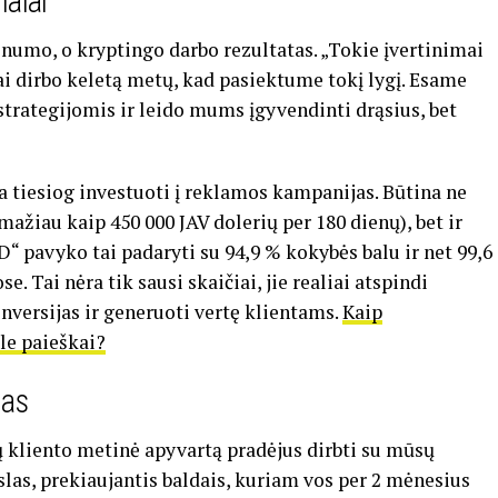
nalai
inumo, o kryptingo darbo rezultatas. „Tokie įvertinimai
i dirbo keletą metų, kad pasiektume tokį lygį. Esame
strategijomis ir leido mums įgyvendinti drąsius, bet
a tiesiog investuoti į reklamos kampanijas. Būtina ne
mažiau kaip 450 000 JAV dolerių per 180 dienų), bet ir
AD“ pavyko tai padaryti su 94,9 % kokybės balu ir net 99,6
Tai nėra tik sausi skaičiai, jie realiai atspindi
versijas ir generuoti vertę klientams.
Kaip
le paieškai?
mas
 kliento metinė apyvartą pradėjus dirbti su mūsų
slas, prekiaujantis baldais, kuriam vos per 2 mėnesius