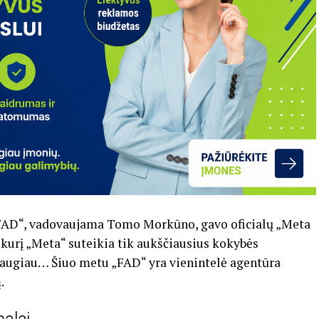
„FAD“, vadovaujama Tomo Morkūno, gavo oficialų „Meta
ą, kurį „Meta“ suteikia tik aukščiausius kokybės
daugiau… Šiuo metu „FAD“ yra vienintelė agentūra
.