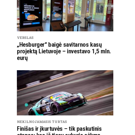
VERSLAS
„Hesburger“ baigė savitarnos kasų
projektą Lietuvoje – investavo 1,5 mln.
eurų
NEKILNOJAMASIS TURTAS
Finišas ir įkurtuvės – tik paskutinis