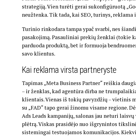
strategiją. Vien turėti gerai sukonfigūruotą „G
neužtenka. Tik tada, kai SEO, turinys, reklama i
Turinio rinkodara tampa ypač svarbi, nes šiand
pasakojimą. Pasauliniai prekių ženklai (tokie kai
parduoda produktą, bet ir formuoja bendruomenę,
savo klientus.
Kai reklama virsta partneryste
Tapimas „Meta Business Partner“ reiškia daugia
– ir ženklas, kad agentūra dirba ne trumpalaikia
klientais. Vienas iš tokių pavyzdžių – vietini
su „FAD“ tapo gerai žinomu visame regione. D
Ads Leads kampanijų, salonas jau neturi laisvų 
plėtrą. Viskas prasidėjo nuo išgrynintos tikslin
sistemingai testuojamos komunikacijos. Kiekvi