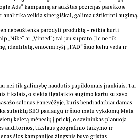
oogle Ads“ kampaniją ar aukštas pozicijas paieškoje
r analitika veikia sinergiškai, galima užtikrinti augimą.
ien nebeužtenka parodyti produktą – reikia kurti
p „Nike“ ar „Vinted“) tai jau suprato. Jie ne tik
 identitetą, emocinį ryšį. „FAD“ šiuo keliu veda ir
u nei tik galimybę naudotis papildomais įrankiais. Tai
is tikslais, o siekia ilgalaikio augimo kartu su savo
s masažo salonas Panevėžyje, kuris bendradarbiaudamas
ėka suteiktų SEO paslaugų ir šiuo metu vykdomų Meta
vietų keletą mėnesių į priekį, o savininkas planuoja
ės auditorijos, tikslaus geografinio taikymo ir
enas šios kampanijos žingsnis buvo grįstas