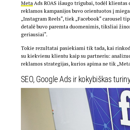
Meta
Ads ROAS išaugo trigubai, todėl klientas d
reklamos kampanijos buvo orientuotos į miega
„Instagram Reels“, tiek „Facebook“ carousel ti
detalė buvo paremta duomenimis, tiksliai žinom
geriausiai“.
Tokie rezultatai pasiekiami tik tada, kai rink
su kiekvienu klientu kaip su partneriu: analizuo
reklamos strategijas, kurios apima ne tik „Meta
SEO, Google Ads ir kokybiškas turin