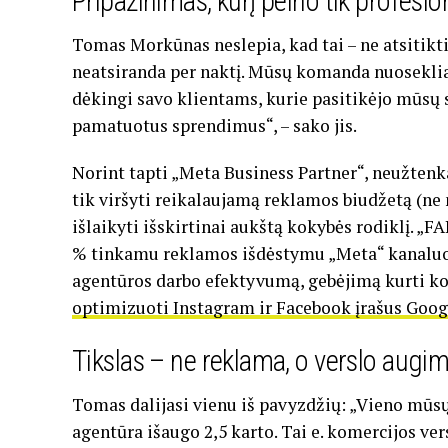
Pripažinimas, kurį pelno tik profesio
Tomas Morkūnas neslepia, kad tai – ne atsitikt
neatsiranda per naktį. Mūsų komanda nuoseklia
dėkingi savo klientams, kurie pasitikėjo mūsų 
pamatuotus sprendimus“, – sako jis.
Norint tapti „Meta Business Partner“, neužtenk
tik viršyti reikalaujamą reklamos biudžetą (ne 
išlaikyti išskirtinai aukštą kokybės rodiklį. „F
% tinkamu reklamos išdėstymu „Meta“ kanaluose. 
agentūros darbo efektyvumą, gebėjimą kurti kon
optimizuoti Instagram ir Facebook įrašus Goog
Tikslas – ne reklama, o verslo augi
Tomas dalijasi vienu iš pavyzdžių: „Vieno mūsų
agentūra išaugo 2,5 karto. Tai e. komercijos ver