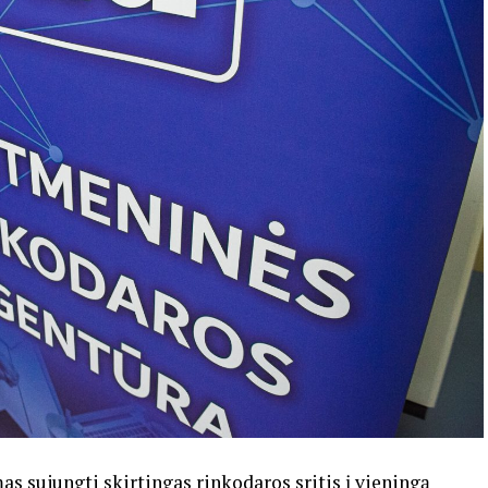
 sujungti skirtingas rinkodaros sritis į vieningą