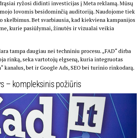
rąsiai ryžosi didinti investicijas į Meta reklamą. Mūsų
mojo lovomis besidominčią auditoriją. Naudojome tiek
po skelbimus. Bet svarbiausia, kad kiekviena kampanijos
e, kurie pasiūlymai, žinutės ir vizualai veikia
odara tampa daugiau nei techniniu procesu. „FAD“ dirba
ja rinką, seka vartotojų elgseną, kuria integruotas
“ kanalus, bet ir Google Ads, SEO bei turinio rinkodarą.
ys – kompleksinis požiūris