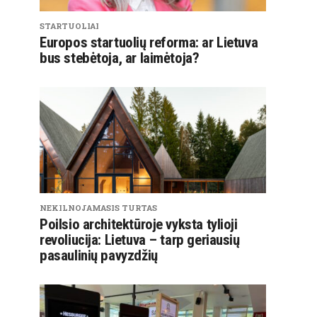
STARTUOLIAI
Europos startuolių reforma: ar Lietuva
bus stebėtoja, ar laimėtoja?
NEKILNOJAMASIS TURTAS
Poilsio architektūroje vyksta tylioji
revoliucija: Lietuva – tarp geriausių
pasaulinių pavyzdžių