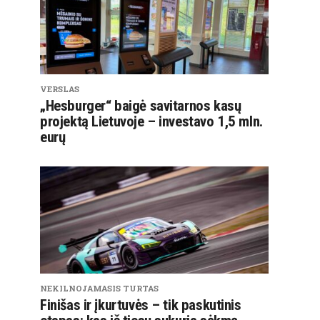
VERSLAS
„Hesburger“ baigė savitarnos kasų
projektą Lietuvoje – investavo 1,5 mln.
eurų
NEKILNOJAMASIS TURTAS
Finišas ir įkurtuvės – tik paskutinis