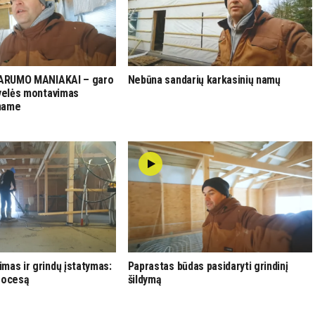
NDARUMO MANIAKAI – garo
Nebūna sandarių karkasinių namų
ėvelės montavimas
name
mas ir grindų įstatymas:
Paprastas būdas pasidaryti grindinį
rocesą
šildymą