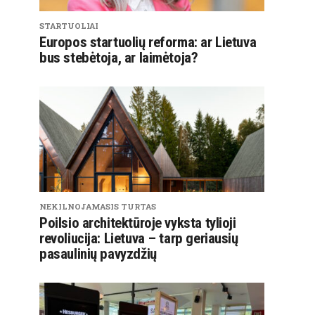
STARTUOLIAI
Europos startuolių reforma: ar Lietuva
bus stebėtoja, ar laimėtoja?
NEKILNOJAMASIS TURTAS
Poilsio architektūroje vyksta tylioji
revoliucija: Lietuva – tarp geriausių
pasaulinių pavyzdžių