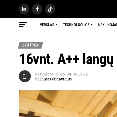
VERSLAS
TECHNOLOGIJOS
NEKILNOJA
STATYBA
16vnt. A++ langų
Paskelbta
-
2025-04-06, 12:22
L
By
Lukas Gudavičius