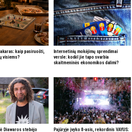
akaras: kaip pasiruošti,
Internetinių mokėjimų sprendimai
ų visiems?
versle: kodėl jie tapo svarbia
skaitmeninės ekonomikos dalimi?
ilė Diawaros stebėjo
Pajūryje įvyko 8-asis, rekordinis VAYUS: