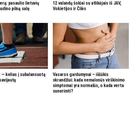
rą: pasaulio lietuvių
12 valandų šokiai su atlikėjais iš JAV,
udino pilną salę
Vokietijos ir Čilės
i — kelias į subalansuotą
Vasaros gardumynai – iššūkis
savijautą
skrandžiui: kada nemalonūs virškinimo
simptomai yra normalūs, o kada verta
sunerimti?