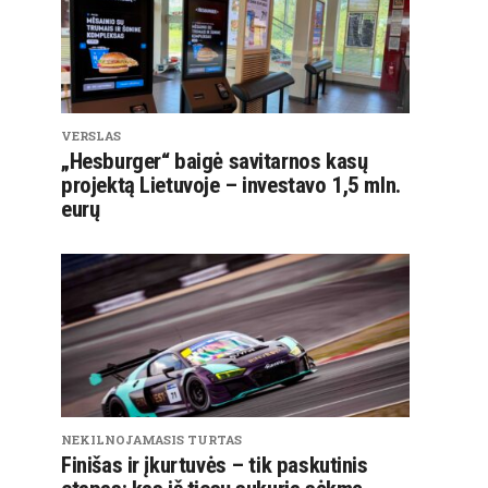
VERSLAS
„Hesburger“ baigė savitarnos kasų
projektą Lietuvoje – investavo 1,5 mln.
eurų
NEKILNOJAMASIS TURTAS
Finišas ir įkurtuvės – tik paskutinis