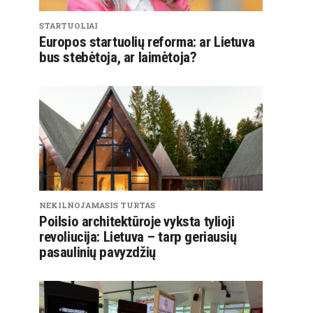
STARTUOLIAI
Europos startuolių reforma: ar Lietuva
bus stebėtoja, ar laimėtoja?
NEKILNOJAMASIS TURTAS
Poilsio architektūroje vyksta tylioji
revoliucija: Lietuva – tarp geriausių
pasaulinių pavyzdžių