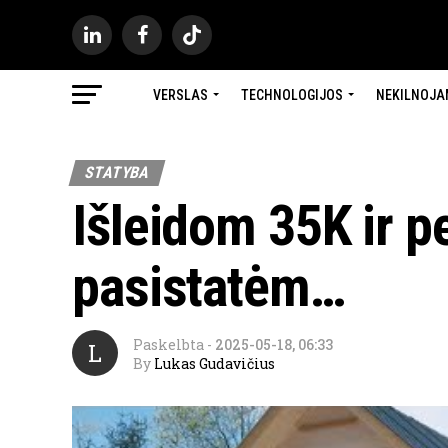
VERSLAS
TECHNOLOGIJOS
NEKILNOJA
STATYBA
Išleidom 35K ir 
pasistatėm…
Paskelbta
-
2025-05-18, 06:33
L
By
Lukas Gudavičius