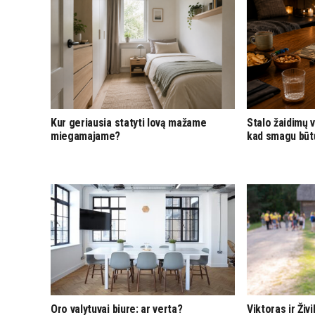
Kur geriausia statyti lovą mažame
Stalo žaidimų v
miegamajame?
kad smagu būt
Oro valytuvai biure: ar verta?
Viktoras ir Živ