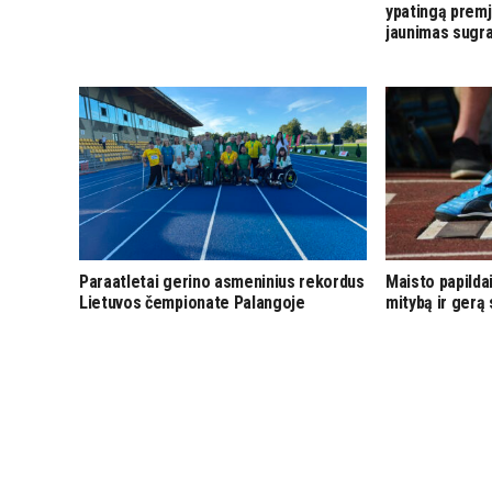
ypatingą premje
jaunimas sugra
Paraatletai gerino asmeninius rekordus
Maisto papilda
Lietuvos čempionate Palangoje
mitybą ir gerą 