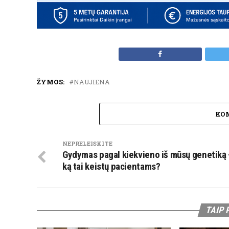
ŽYMOS:
NAUJIENA
KO
NEPRELEISKITE
Gydymas pagal kiekvieno iš mūsų genetiką 
ką tai keistų pacientams?
TAIP 