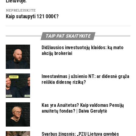
Lietuvoje.
NEPRELEISKITE
Kaip sutaupyti 121 000€?
TAIP PAT SKAITYKITE
Didžiausios investuotojų klaidos: ką mato
akcijų brokeriai
Investavimas į užsienio NT: ar didesnė grąža
reiškia didesnę riziką?
Kas yra Anuitetas? Kaip valdomas Pensijų
anuitetų fondas? | Daiva Gerulytė
Svarbus žingsnis: „PZU Lietuva gyvybės