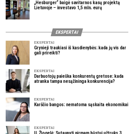
„Hesburger“ baigė savitarnos kasų projektą
Lietuvoje – investavo 1,5 mln. eurų
EKSPERTAI
EKSPERTAI
Grynieji traukiasi iš kasdienybės: kada jų vis dar
gali prireikti?
EKSPERTAI
Darbuotojų paieška konkurentų gretose: kada
atranka tampa nesąžininga konkurencija?
EKSPERTAI
Karščio bangos: nematoma sąskaita ekonomikai
EKSPERTAI
U. Žiogelė: Sutaupyti pirmam būstui užtruks 3