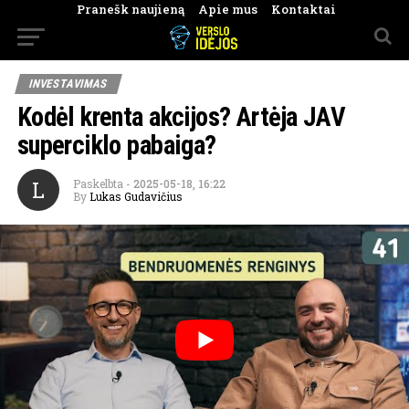
Pranešk naujieną
Apie mus
Kontaktai
INVESTAVIMAS
Kodėl krenta akcijos? Artėja JAV
superciklo pabaiga?
L
Paskelbta
-
2025-05-18, 16:22
By
Lukas Gudavičius