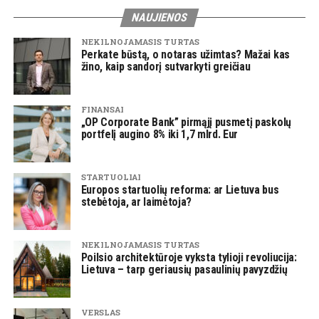
NAUJIENOS
NEKILNOJAMASIS TURTAS
Perkate būstą, o notaras užimtas? Mažai kas
žino, kaip sandorį sutvarkyti greičiau
FINANSAI
„OP Corporate Bank” pirmąjį pusmetį paskolų
portfelį augino 8% iki 1,7 mlrd. Eur
STARTUOLIAI
Europos startuolių reforma: ar Lietuva bus
stebėtoja, ar laimėtoja?
NEKILNOJAMASIS TURTAS
Poilsio architektūroje vyksta tylioji revoliucija:
Lietuva – tarp geriausių pasaulinių pavyzdžių
VERSLAS