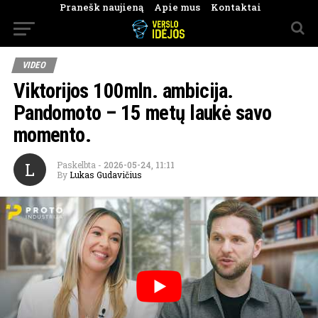
Pranešk naujieną
Apie mus
Kontaktai
VIDEO
Viktorijos 100mln. ambicija.
Pandomoto – 15 metų laukė savo
momento.
L
Paskelbta
-
2026-05-24, 11:11
By
Lukas Gudavičius