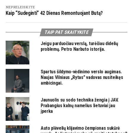
NEPRELEISKITE
Kaip “Sudeginti” 42 Dienas Remontuojant Butą?
TAIP PAT SKAITYKITE
Jeigu parduočiau verslą, turėčiau didelių
problemų. Petro Narbuto istorija.
Spartus šildymo-vėdinimo verslo augimas.
Naujas Vilniaus „Rytas” vadovas nusiteikęs
ambicingai.
Jaunuolis su sodo technika žengia į JAV.
Prabangius kalnų namelius lietuviai jau
įperka
Auto plėvelių klijavimo čempionas sukūrė