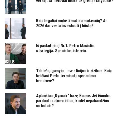
verslą. Ar lietuviai moka už greitį statybose?
Kaip legaliai mokėti mažiau mokesčių? Ar
2026 dar verta investuoti į būstą?
Iš paskutinio į Nr.1: Petro Masiulio
strategija. Specialus interviu.
Tablečių gamyba: investicijos ir rizikos. Kaip
keičiasi Perlo terminalų sprendimo
bendrovė?
Aplankiau „Ryanair“ bazę Kaune. Jei išmoko
parduoti automobilius, kodėl nepabandžius
su butais?