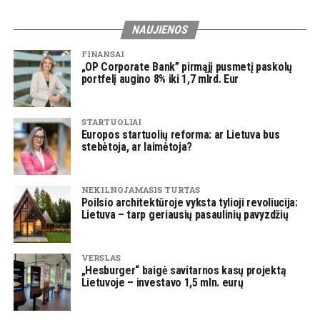
NAUJIENOS
FINANSAI
„OP Corporate Bank” pirmąjį pusmetį paskolų
portfelį augino 8% iki 1,7 mlrd. Eur
STARTUOLIAI
Europos startuolių reforma: ar Lietuva bus
stebėtoja, ar laimėtoja?
NEKILNOJAMASIS TURTAS
Poilsio architektūroje vyksta tylioji revoliucija:
Lietuva – tarp geriausių pasaulinių pavyzdžių
VERSLAS
„Hesburger“ baigė savitarnos kasų projektą
Lietuvoje – investavo 1,5 mln. eurų