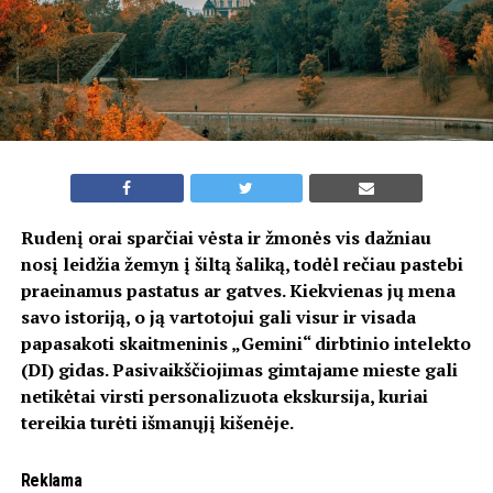
Rudenį orai sparčiai vėsta ir žmonės vis dažniau
nosį leidžia žemyn į šiltą šaliką, todėl rečiau pastebi
praeinamus pastatus ar gatves. Kiekvienas jų mena
savo istoriją, o ją vartotojui gali visur ir visada
papasakoti skaitmeninis „Gemini“ dirbtinio intelekto
(DI) gidas. Pasivaikščiojimas gimtajame mieste gali
netikėtai virsti personalizuota ekskursija, kuriai
tereikia turėti išmanųjį kišenėje.
Reklama