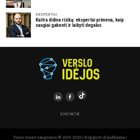
EKSPERTAI
Kaitra didina riziką: ekspertai primena, kaip
saugiai gabenti ir laikyti degalus
KONTAKTAI
Visos teisės saugomos.© 2015-2025 | Kopijuoti draudžiama |