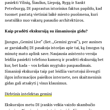
pasiekti Vilnių, Šiaulius, Liepoją, Rygą ir Sankt
Peterburgą. DI paprastus istorinius faktus papildo, kad
tuomet pastatą vietiniai laikė miesto puošmena, kuri
neatsiliko nuo vakarų pasaulio architektūros.
Kaip pradėti ekskursiją su išmaniuoju gidu?
Įjungus „Gemini Live“ (liet. „Gemini gyvai“), per ausines
ar garsiakalbį DI pasakoja istorijas apie tai, ką žmogus tą
minutę mato aplink save. Naujausia asistento versija
leidžia pasiekti telefono kamerą ir pradėti ekskursiją bet
kur, bet kada – vos keliais mygtuko paspaudimais.
Išmanioji ekskursija taip pat leidžia vartotojui išvengti
ilgos informacijos paieškos internete, nes skaitmeninis
gidas gali atsakyti į visus klausimus.
Dirbtinis intelektas gemini
Ekskursijos metu DI įrankis veikia vaizdo skambučio