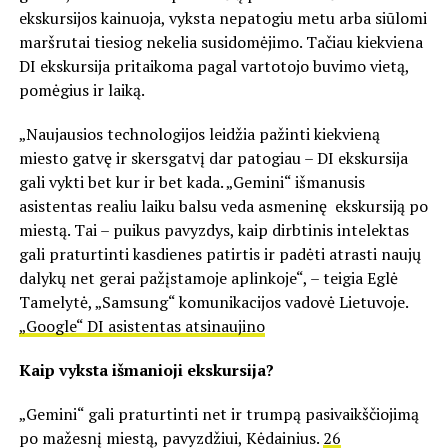
ekskursijos kainuoja, vyksta nepatogiu metu arba siūlomi
maršrutai tiesiog nekelia susidomėjimo. Tačiau kiekviena
DI ekskursija pritaikoma pagal vartotojo buvimo vietą,
pomėgius ir laiką.
„Naujausios technologijos leidžia pažinti kiekvieną
miesto gatvę ir skersgatvį dar patogiau – DI ekskursija
gali vykti bet kur ir bet kada. „Gemini“ išmanusis
asistentas realiu laiku balsu veda asmeninę ekskursiją po
miestą. Tai – puikus pavyzdys, kaip dirbtinis intelektas
gali praturtinti kasdienes patirtis ir padėti atrasti naujų
dalykų net gerai pažįstamoje aplinkoje“, – teigia Eglė
Tamelytė, „Samsung“ komunikacijos vadovė Lietuvoje.
„Google“ DI asistentas atsinaujino
Kaip vyksta išmanioji ekskursija?
„Gemini“ gali praturtinti net ir trumpą pasivaikščiojimą
po mažesnį miestą, pavyzdžiui, Kėdainius.
26