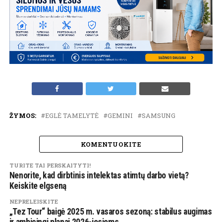
ŽYMOS:
EGLĖ TAMELYTĖ
GEMINI
SAMSUNG
KOMENTUOKITE
TURITE TAI PERSKAITYTI!
Nenorite, kad dirbtinis intelektas atimtų darbo vietą?
Keiskite elgseną
NEPRELEISKITE
„Tez Tour“ baigė 2025 m. vasaros sezoną: stabilus augimas
ir ambicingi planai 2026-iesiems