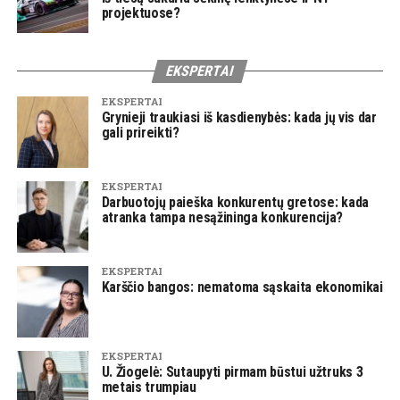
projektuose?
EKSPERTAI
EKSPERTAI
Grynieji traukiasi iš kasdienybės: kada jų vis dar
gali prireikti?
EKSPERTAI
Darbuotojų paieška konkurentų gretose: kada
atranka tampa nesąžininga konkurencija?
EKSPERTAI
Karščio bangos: nematoma sąskaita ekonomikai
EKSPERTAI
U. Žiogelė: Sutaupyti pirmam būstui užtruks 3
metais trumpiau