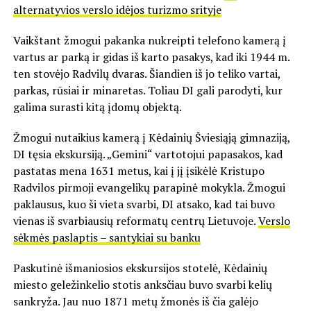
alternatyvios verslo idėjos turizmo srityje
Vaikštant žmogui pakanka nukreipti telefono kamerą į
vartus ar parką ir gidas iš karto pasakys, kad iki 1944 m.
ten stovėjo Radvilų dvaras. Šiandien iš jo teliko vartai,
parkas, rūsiai ir minaretas. Toliau DI gali parodyti, kur
galima surasti kitą įdomų objektą.
Žmogui nutaikius kamerą į Kėdainių Šviesiąją gimnaziją,
DI tęsia ekskursiją. „Gemini“ vartotojui papasakos, kad
pastatas mena 1631 metus, kai į jį įsikėlė Kristupo
Radvilos pirmoji evangelikų parapinė mokykla. Žmogui
paklausus, kuo ši vieta svarbi, DI atsako, kad tai buvo
vienas iš svarbiausių reformatų centrų Lietuvoje.
Verslo
sėkmės paslaptis – santykiai su banku
Paskutinė išmaniosios ekskursijos stotelė, Kėdainių
miesto geležinkelio stotis anksčiau buvo svarbi kelių
sankryža. Jau nuo 1871 metų žmonės iš čia galėjo