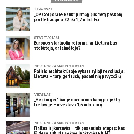
FINANSAI
„OP Corporate Bank” pirmąjį pusmetį paskolų
portfelį augino 8% iki 1,7 mlrd. Eur
STARTUOLIAI
Europos startuolių reforma: ar Lietuva bus
stebėtoja, ar laimėtoja?
NEKILNOJAMASIS TURTAS
Poilsio architektūroje vyksta tylioji revoliucija:
Lietuva – tarp geriausių pasaulinių pavyzdžių
VERSLAS
„Hesburger“ baigė savitarnos kasų projektą
Lietuvoje – investavo 1,5 mln. eurų
NEKILNOJAMASIS TURTAS
Finišas ir įkurtuvės – tik paskutinis etapas: kas
iš tiesų sukuria sėkmę lenktynėse ir NT