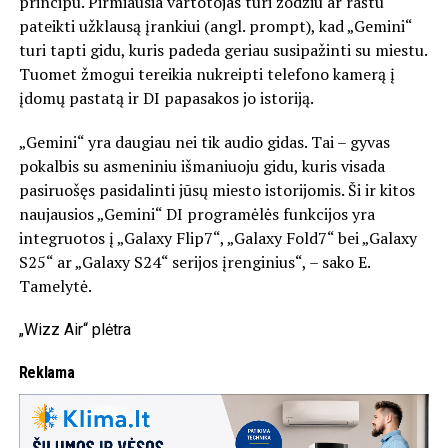
principu. Pirmiausia vartotojas turi žodžiu ar raštu
pateikti užklausą įrankiui (angl. prompt), kad „Gemini“
turi tapti gidu, kuris padeda geriau susipažinti su miestu.
Tuomet žmogui tereikia nukreipti telefono kamerą į
įdomų pastatą ir DI papasakos jo istoriją.
„Gemini“ yra daugiau nei tik audio gidas. Tai – gyvas
pokalbis su asmeniniu išmaniuoju gidu, kuris visada
pasiruošęs pasidalinti jūsų miesto istorijomis. Ši ir kitos
naujausios „Gemini“ DI programėlės funkcijos yra
integruotos į „Galaxy Flip7“, „Galaxy Fold7“ bei „Galaxy
S25“ ar „Galaxy S24“ serijos įrenginius“, – sako E.
Tamelytė.
„Wizz Air“ plėtra
Reklama