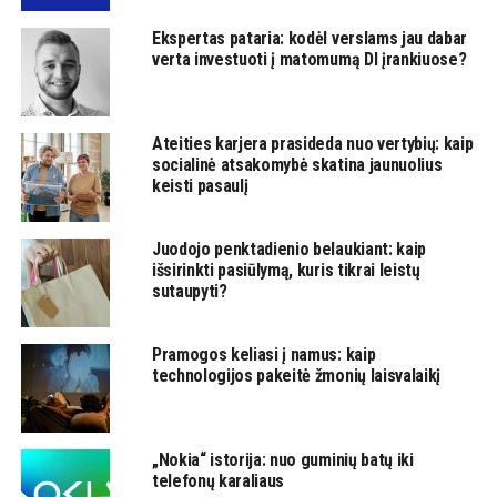
Ekspertas pataria: kodėl verslams jau dabar
verta investuoti į matomumą DI įrankiuose?
Ateities karjera prasideda nuo vertybių: kaip
socialinė atsakomybė skatina jaunuolius
keisti pasaulį
Juodojo penktadienio belaukiant: kaip
išsirinkti pasiūlymą, kuris tikrai leistų
sutaupyti?
Pramogos keliasi į namus: kaip
technologijos pakeitė žmonių laisvalaikį
„Nokia“ istorija: nuo guminių batų iki
telefonų karaliaus