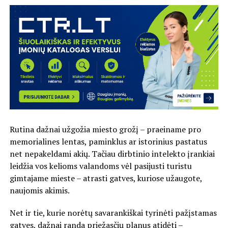
Rutina dažnai užgožia miesto grožį – praeiname pro
memorialines lentas, paminklus ar istorinius pastatus
net nepakeldami akių. Tačiau dirbtinio intelekto įrankiai
leidžia vos kelioms valandoms vėl pasijusti turistu
gimtajame mieste – atrasti gatves, kuriose užaugote,
naujomis akimis.
Net ir tie, kurie norėtų savarankiškai tyrinėti pažįstamas
gatves, dažnai randa priežasčių planus atidėti –