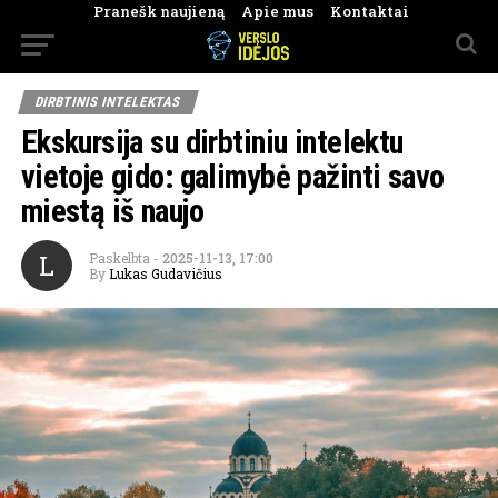
Pranešk naujieną
Apie mus
Kontaktai
DIRBTINIS INTELEKTAS
Ekskursija su dirbtiniu intelektu
vietoje gido: galimybė pažinti savo
miestą iš naujo
L
Paskelbta
-
2025-11-13, 17:00
By
Lukas Gudavičius