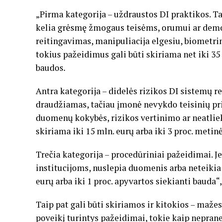
„Pirma kategorija – uždraustos DI praktikos. T
kelia grėsmę žmogaus teisėms, orumui ar demok
reitingavimas, manipuliacija elgesiu, biometrin
tokius pažeidimus gali būti skiriama net iki 35
baudos.
Antra kategorija – didelės rizikos DI sistemų r
draudžiamas, tačiau įmonė nevykdo teisinių pr
duomenų kokybės, rizikos vertinimo ar neatliek
skiriama iki 15 mln. eurų arba iki 3 proc. metin
Trečia kategorija – procedūriniai pažeidimai. J
institucijoms, nuslepia duomenis arba neteikia
eurų arba iki 1 proc. apyvartos siekianti bauda“, 
Taip pat gali būti skiriamos ir kitokios – maže
poveikį turintys pažeidimai, tokie kaip nepra