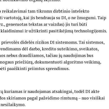
 reikalavimai tam tikroms dirbtinio intelekto
 vartotoją, kai jis bendrauja su DI, o ne žmogumi. Taip
., generuotas tekstas ar vaizdas) jis turi būti
 klaidinimui ir užtikrinti pasitikėjimą technologijomis.
 prievolės didelės rizikos DI sistemoms. Tai sistemos,
rendimams dėl darbo, kredito suteikimo, sveikatos,
mos nebus draudžiamos, tačiau jų naudojimas bus
žmogaus priežiūrą, dokumentuoti algoritmo veikimą,
bėti paaiškinti priimtus sprendimus.
būtų kuriamas ir naudojamas atsakingai, todėl DI akte
audos skiriamos pagal pažeidimo rimtumą – nuo visiškai
 nesilaikymo.