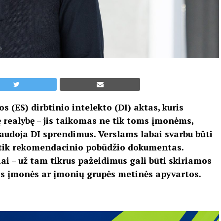
s (ES) dirbtinio intelekto (DI) aktas, kuris
 realybę – jis taikomas ne tik toms įmonėms,
 naudoja DI sprendimus. Verslams labai svarbu būti
a tik rekomendacinio pobūdžio dokumentas.
iai – už tam tikrus pažeidimus gali būti skiriamos
isos įmonės ar įmonių grupės metinės apyvartos.