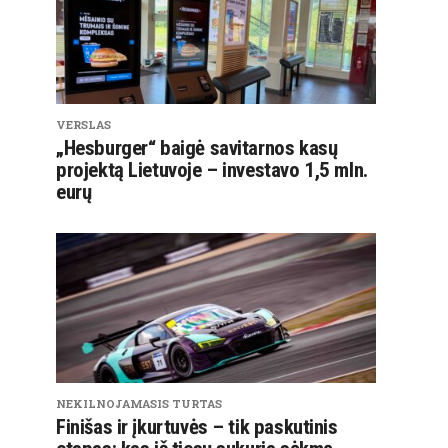
VERSLAS
„Hesburger“ baigė savitarnos kasų
projektą Lietuvoje – investavo 1,5 mln.
eurų
NEKILNOJAMASIS TURTAS
Finišas ir įkurtuvės – tik paskutinis