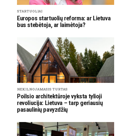
STARTUOLIAI
Europos startuolių reforma: ar Lietuva
bus stebėtoja, ar laimėtoja?
NEKILNOJAMASIS TURTAS
Poilsio architektūroje vyksta tylioji
revoliucija: Lietuva – tarp geriausių
pasaulinių pavyzdžių