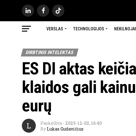
VERSLAS
TECHNOLOGIJOS
NEKILNOJA
DIRBTINIS INTELEKTAS
ES DI aktas keiči
klaidos gali kainu
eurų
Paskelbta
-
2025-12-02, 16:40
L
By
Lukas Gudavičius