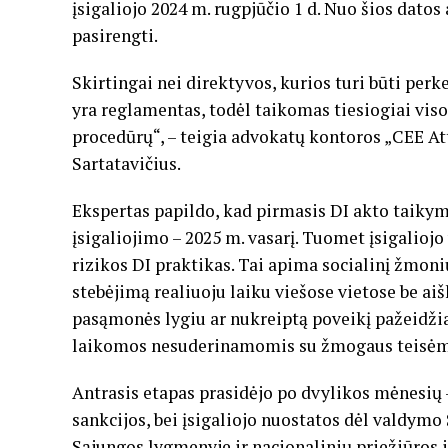
įsigaliojo 2024 m. rugpjūčio 1 d. Nuo šios datos 
pasirengti.
Skirtingai nei direktyvos, kurios turi būti perk
yra reglamentas, todėl taikomas tiesiogiai vi
procedūrų“, – teigia advokatų kontoros „CEE A
Sartatavičius.
Ekspertas papildo, kad pirmasis DI akto taikym
įsigaliojimo – 2025 m. vasarį. Tuomet įsigalio
rizikos DI praktikas. Tai apima socialinį žmoni
stebėjimą realiuoju laiku viešose vietose be a
pasąmonės lygiu ar nukreiptą poveikį pažeidži
laikomos nesuderinamomis su žmogaus teisėmis
Antrasis etapas prasidėjo po dvylikos mėnesių 
sankcijos, bei įsigaliojo nuostatos dėl valdymo
Sąjungos lygmenyje ir nacionalinių priežiūros 