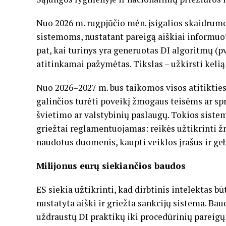
Nuo 2026 m. rugpjūčio mėn. įsigalios skaidrumo
sistemoms, nustatant pareigą aiškiai informuoti
pat, kai turinys yra generuotas DI algoritmų (pvz
atitinkamai pažymėtas. Tikslas – užkirsti kelią
Nuo 2026–2027 m. bus taikomos visos atitikties
galinčios turėti poveikį žmogaus teisėms ar sp
švietimo ar valstybinių paslaugų. Tokios siste
griežtai reglamentuojamas: reikės užtikrinti 
naudotus duomenis, kaupti veiklos įrašus ir ge
Milijonus eurų siekiančios baudos
ES siekia užtikrinti, kad dirbtinis intelektas 
nustatyta aiški ir griežta sankcijų sistema. B
uždraustų DI praktikų iki procedūrinių pareigų