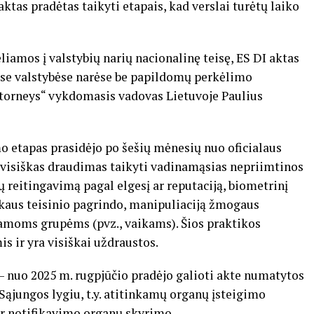
aktas pradėtas taikyti etapais, kad verslai turėtų laiko
eliamos į valstybių narių nacionalinę teisę, ES DI aktas
sose valstybėse narėse be papildomų perkėlimo
ttorneys“ vykdomasis vadovas Lietuvoje Paulius
o etapas prasidėjo po šešių mėnesių nuo oficialaus
jo visiškas draudimas taikyti vadinamąsias nepriimtinos
ų reitingavimą pagal elgesį ar reputaciją, biometrinį
iškaus teisinio pagrindo, manipuliaciją žmogaus
amoms grupėms (pvz., vaikams). Šios praktikos
 ir yra visiškai uždraustos.
– nuo 2025 m. rugpjūčio pradėjo galioti akte numatytos
 Sąjungos lygiu, t.y. atitinkamų organų įsteigimo
ir notifikavimo organų skyrimo.