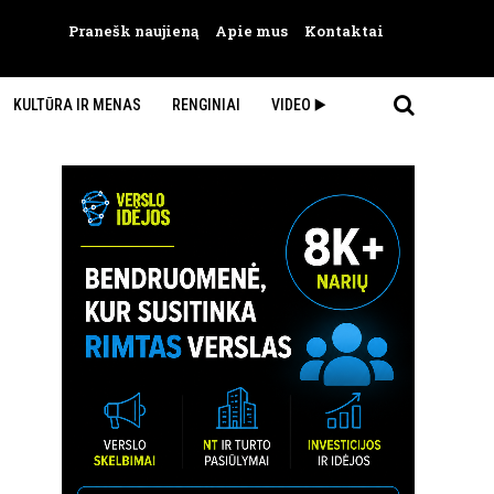
Pranešk naujieną
Apie mus
Kontaktai
KULTŪRA IR MENAS
RENGINIAI
VIDEO ▶️