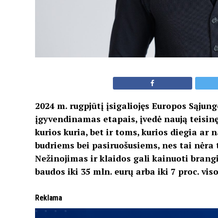
2024 m. rugpjūtį įsigaliojęs Europos Sąjungo
įgyvendinamas etapais, įvedė naują teisinę
kurios kuria, bet ir toms, kurios diegia ar
budriems bei pasiruošusiems, nes tai nėr
Nežinojimas ir klaidos gali kainuoti brang
baudos iki 35 mln. eurų arba iki 7 proc. v
Reklama