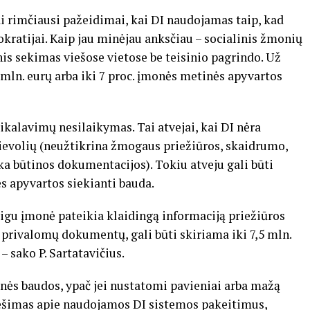
ai rimčiausi pažeidimai, kai DI naudojamas taip, kad
ratijai. Kaip jau minėjau anksčiau – socialinis žmonių
is sekimas viešose vietose be teisinio pagrindo. Už
 mln. eurų arba iki 7 proc. įmonės metinės apyvartos
eikalavimų nesilaikymas. Tai atvejai, kai DI nėra
ievolių (neužtikrina žmogaus priežiūros, skaidrumo,
a būtinos dokumentacijos). Tokiu atveju gali būti
ės apyvartos siekianti bauda.
eigu įmonė pateikia klaidingą informaciją priežiūros
 privalomų dokumentų, gali būti skiriama iki 7,5 mln.
– sako P. Sartatavičius.
snės baudos, ypač jei nustatomi pavieniai arba mažą
nešimas apie naudojamos DI sistemos pakeitimus,