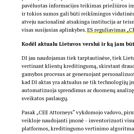
pavėluotas informacijos teikimas priežiūros ins
ir tokios sumos gali būti reikšmingos viduti
atveju nacionalinė atsakinga institucija ar tei
visas susijusias aplinkybes.
ES reguliavimas „Ch
Kodėl aktualu Lietuvos verslui ir ką jam būt
DI jau naudojamas tiek tarptautinėse, tiek Liet
vertinant klientų kreditingumą, skirstant drau
gamybos procesus ar generuojant personalizuot
kad DI aktas yra aktualus ne tik technologijų į
automatizuoja sprendimus ar duomenų analizę –
sveikatos paslaugų.
Pasak „CEE Attorneys“ vykdomojo vadovo, pirmas
veikloje naudojanti įmonė – inventorizuoti visu
platformos, kreditingumo vertinimo algoritmai,