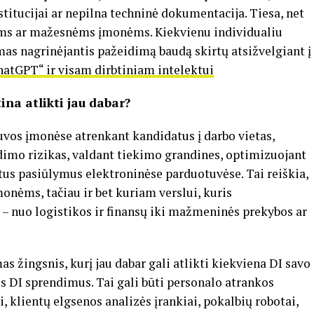
titucijai ar nepilna techninė dokumentacija. Tiesa, net
nėms ar mažesnėms įmonėms. Kiekvienu individualiu
smas nagrinėjantis pažeidimą baudą skirtų atsižvelgiant į
atGPT“ ir visam dirbtiniam intelektui
ina atlikti jau dabar?
uvos įmonėse atrenkant kandidatus į darbo vietas,
dimo rizikas, valdant tiekimo grandines, optimizuojant
us pasiūlymus elektroninėse parduotuvėse. Tai reiškia,
monėms, tačiau ir bet kuriam verslui, kuris
 nuo logistikos ir finansų iki mažmeninės prekybos ar
 žingsnis, kurį jau dabar gali atlikti kiekviena DI savo
s DI sprendimus. Tai gali būti personalo atrankos
 klientų elgsenos analizės įrankiai, pokalbių robotai,