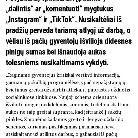
„dalintis“ ar „komentuoti“ mygtukus
„Instagram“ ir „TikTok“. Nusikaltėliai iš
pradžių perveda tariamą atlygį už darbą, o
vėliau iš pačių gyventojų išvilioja didesnes
pinigų sumas bei išnaudoja aukas
tolesniems nusikaltimams vykdyti.
„Raginame gyventojus kritiškai vertinti informaciją,
gaunamą pokalbių programėlėse, ypač nepažįstamųjų
kvietimus greitai užsidirbti atliekant paprastas užduotis
socialiniuose tinkluose. Naujoji schema orientuota
išvilioti pinigus nedidelėmis sumomis, todėl nusikaltimų
aukos ne taip greitai supranta, kad įsitraukė į sukčių
pinkles. Žmonėms žadamos greito ir lengvo uždarbio
schemos, kuriamas pasitikėjimas pirmiausiai neva
atsiskaitant už atliktus darbus, o galiausiai iš pačių