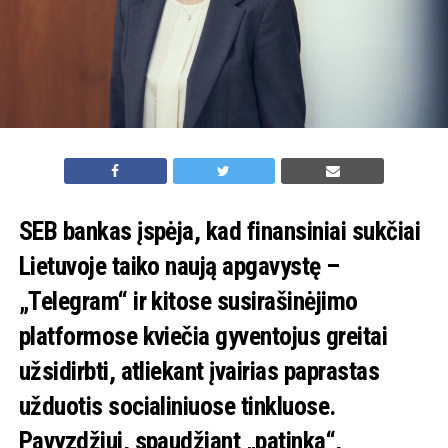
SEB bankas įspėja, kad finansiniai sukčiai
Lietuvoje taiko naują apgavystę –
„Telegram“ ir kitose susirašinėjimo
platformose kviečia gyventojus greitai
užsidirbti, atliekant įvairias paprastas
užduotis socialiniuose tinkluose.
Pavyzdžiui, spaudžiant „patinka“,