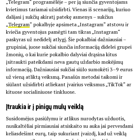
„Telegram“ programėlėje – per ją siunčia gyventojams
kvietimus tariamai užsidirbti. Vienas iš scenarijų, kuriuo
dalijasi į sukčių akiratį patekę asmenys – sukčius
„
Telegram
“ pokalbyje apsimeta „Instagram“ atstovu ir
kviečia gyventojus pamėgti tam tikras „Instagram“
paskyras už nedidelį atlygį. Šie pokalbiai dažniausiai –
grupiniai, juose sukčiai siunčia informaciją didelei grupei
žmonių, o kai kurie pokalbio dalyviai drąsina kitus
įsitraukti pateikdami neva gautų uždarbio mokėjimų
informaciją. Dažniausiai sukčiai siūlo sumokėti 3–9 eurus
už vieną atliktą veiksmą. Panašūs metodai taikomi ir
siūlant užsidirbti atliekant įvairius veiksmus „TikTok“ ar
kituose socialiniuose tinkluose.
Įtraukia ir į pinigų mulų veiklą
Susidomėjus pasiūlymu ir atlikus nurodytas užduotis,
nusikaltėliai pirmiausiai atsiskaito su auka jai pervesdami
keliasdešimt eurų, taip sukuriant įvaizdį, kad už veiklą