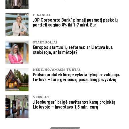
FINANSAI
„OP Corporate Bank” pirmąjį pusmetį paskolų
portfelį augino 8% iki 1,7 mlrd. Eur
STARTUOLIAI
Europos startuolių reforma: ar Lietuva bus
stebėtoja, ar laimėtoja?
NEKILNOJAMASIS TURTAS
Poilsio architektūroje vyksta tylioji revoliucija:
Lietuva – tarp geriausių pasaulinių pavyzdžių
VERSLAS
„Hesburger“ baigė savitarnos kasų projektą
Lietuvoje – investavo 1,5 mln. eurų