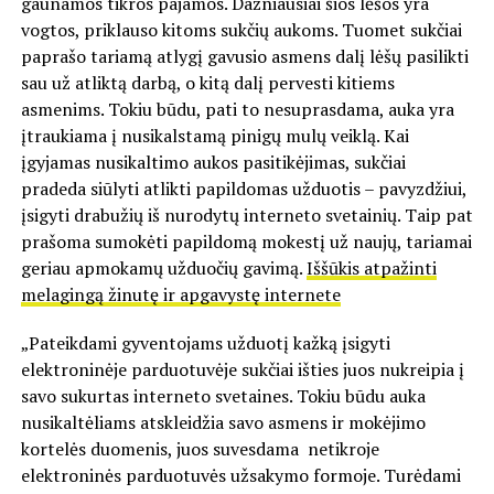
gaunamos tikros pajamos. Dažniausiai šios lėšos yra
vogtos, priklauso kitoms sukčių aukoms. Tuomet sukčiai
paprašo tariamą atlygį gavusio asmens dalį lėšų pasilikti
sau už atliktą darbą, o kitą dalį pervesti kitiems
asmenims. Tokiu būdu, pati to nesuprasdama, auka yra
įtraukiama į nusikalstamą pinigų mulų veiklą. Kai
įgyjamas nusikaltimo aukos pasitikėjimas, sukčiai
pradeda siūlyti atlikti papildomas užduotis – pavyzdžiui,
įsigyti drabužių iš nurodytų interneto svetainių. Taip pat
prašoma sumokėti papildomą mokestį už naujų, tariamai
geriau apmokamų užduočių gavimą.
Iššūkis atpažinti
melagingą žinutę ir apgavystę internete
„Pateikdami gyventojams užduotį kažką įsigyti
elektroninėje parduotuvėje sukčiai išties juos nukreipia į
savo sukurtas interneto svetaines. Tokiu būdu auka
nusikaltėliams atskleidžia savo asmens ir mokėjimo
kortelės duomenis, juos suvesdama netikroje
elektroninės parduotuvės užsakymo formoje. Turėdami