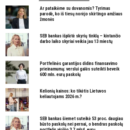
Ar pataikėme su dovanomis? Tyrimas
parodė, ko iš tiesų norėjo skirtingo amžiaus
žmonės
SEB bankas išplėtė skyrių tinklą – kintančio
darbo laiko skyriai veikia jau 13 miestų
Portfelinės garantijos didins finansavimo
prieinamumą: verslui galės suteikti beveik
600 mln. eurų paskolų
Kelionių kainos: ko tikėtis Lietuvos
keliautojams 2026 m.?
SEB bankas šiemet suteikė 53 proc. daugiau
būsto paskolų nei pernai, o bendras paskolų
portfelis viršijo 3,7 mlrd. eurų