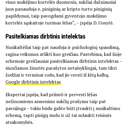
visus mokėjimo kortelės duomenis, sukčiai dažniausiai
juos panaudoja e. piniginių ar kripto turto piniginių
papildymui, taip pavogdami gyventojo mokėjimo
kortelės sąskaitoje turimas lėšas“, – įspėja D. Uosytė.
Pasitelkiamas dirbtinis intelektas
Nusikaltėliai taip pat naudoja ir psichologinį spaudimą,
ragina veiksmus atlikti kuo greičiau. Pastebima, kad šioje
schemoje greičiausiai pasitelkiamas dirbtinis intelektas –
siunčiamos žinutės parašytos netaisyklingai, tam tikri
žodžiai ir terminai rodo, kad jie versti iš kitų kalbų.
Google dirbtinis intelektas
Ekspertai įspėja, kad priimti ir pervesti lėšas
nežinomiems asmenims sukčių prašymu taip pat
pavojinga – tokiu būdu galite būti įtraukti į nusikaltimo
schemą, tapti pinigų mulu ir už tai sulaukti teisinės
atsakomybės.