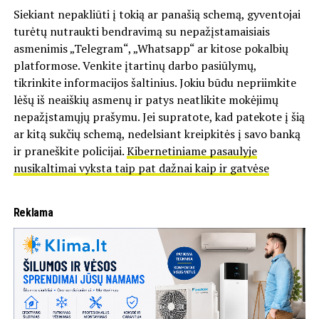
Siekiant nepakliūti į tokią ar panašią schemą, gyventojai
turėtų nutraukti bendravimą su nepažįstamaisiais
asmenimis „Telegram“, „Whatsapp“ ar kitose pokalbių
platformose. Venkite įtartinų darbo pasiūlymų,
tikrinkite informacijos šaltinius. Jokiu būdu nepriimkite
lėšų iš neaiškių asmenų ir patys neatlikite mokėjimų
nepažįstamųjų prašymu. Jei supratote, kad patekote į šią
ar kitą sukčių schemą, nedelsiant kreipkitės į savo banką
ir praneškite policijai.
Kibernetiniame pasaulyje
nusikaltimai vyksta taip pat dažnai kaip ir gatvėse
Reklama