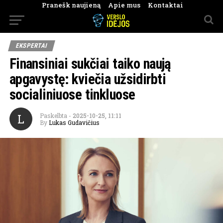
Pranešk naujieną
Apie mus
Kontaktai
EKSPERTAI
Finansiniai sukčiai taiko naują
apgavystę: kviečia užsidirbti
socialiniuose tinkluose
L
Paskelbta
-
2025-10-25, 11:11
By
Lukas Gudavičius