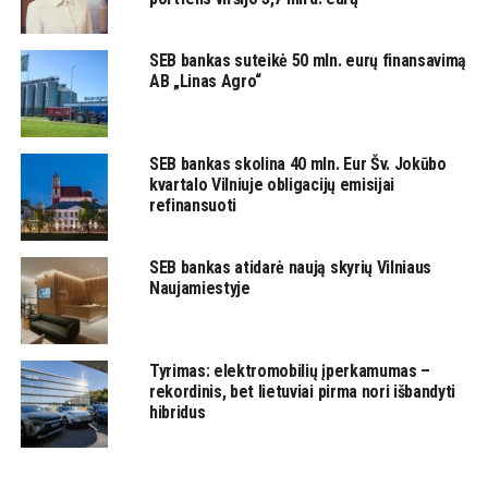
SEB bankas suteikė 50 mln. eurų finansavimą
AB „Linas Agro“
SEB bankas skolina 40 mln. Eur Šv. Jokūbo
kvartalo Vilniuje obligacijų emisijai
refinansuoti
SEB bankas atidarė naują skyrių Vilniaus
Naujamiestyje
Tyrimas: elektromobilių įperkamumas –
rekordinis, bet lietuviai pirma nori išbandyti
hibridus