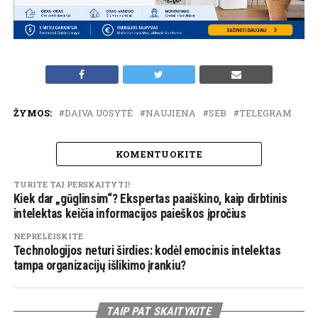
ŽYMOS:
DAIVA UOSYTĖ
NAUJIENA
SEB
TELEGRAM
KOMENTUOKITE
TURITE TAI PERSKAITYTI!
Kiek dar „gūglinsim“? Ekspertas paaiškino, kaip dirbtinis
intelektas keičia informacijos paieškos įpročius
NEPRELEISKITE
Technologijos neturi širdies: kodėl emocinis intelektas
tampa organizacijų išlikimo įrankiu?
TAIP PAT SKAITYKITE