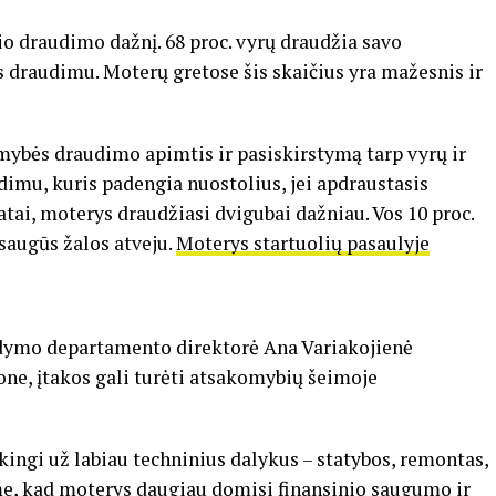
io draudimo dažnį. 68 proc. vyrų draudžia savo
 draudimu. Moterų gretose šis skaičius yra mažesnis ir
omybės draudimo apimtis ir pasiskirstymą tarp vyrų ir
dimu, kuris padengia nuostolius, jei apdraustasis
atai, moterys draudžiasi dvigubai dažniau. Vos 10 proc.
 saugūs žalos atveju.
Moterys startuolių pasaulyje
ymo departamento direktorė Ana Variakojienė
ne, įtakos gali turėti atsakomybių šeimoje
ingi už labiau techninius dalykus – statybos, remontas,
bime, kad moterys daugiau domisi finansinio saugumo ir