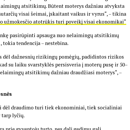
elaimingų atsitikimų. Būtent moterys dažniau atvyksta
arčių visai šeimai, įskaitant vaikus ir vyrus“, – tikina
rbo užmokesčio atotrūkis turi poveikį visai ekonomikai“
linkę pasirūpinti apsauga nuo nelaimingų atsitikimų
 tokia tendencija – nestebina.
 dėl dažnesnių rizikingų pomėgių, padidintos rizikos
kad su laiku svarstyklės persisveria į moterų pusę ir 50–
nelaimingų atsitikimų dažniau draudžiasi moterys“, –
esnės
 dėl draudimo turi tiek ekonominiai, tiek socialiniai
 tarp lyčių.
ą prie gyventojų turto, nes dalį gedimų gali