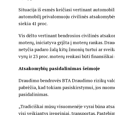
Situacija iš esmės keičiasi vertinant automobil
automobilį privalomuoju civilinės atsakomybės
siekia 41 proc.
Vis dėlto vertinant bendrosios civilinės atsak
moterų, iniciatyva grįžta į moterų rankas. Drau
netyčia padaro žalą kitų žmonių turtui ar sveik
vyrų ir 23 proc. moterų renkasi būti finansiškai
Atsakomybių pasidalinimas šeimoje
Draudimo bendrovės BTA Draudimo rizikų vald
pabrėžia, kad tokiam pasiskirstymui, jos nuomo
pasidalinimas.
„Tradiciškai mūsų visuomenėje vyrai būna atsak
visi veikiantys įrenginiai, transportas. Paste