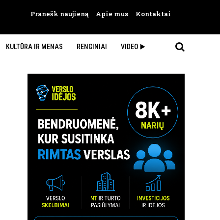
Pranešk naujieną
Apie mus
Kontaktai
KULTŪRA IR MENAS
RENGINIAI
VIDEO ▶️