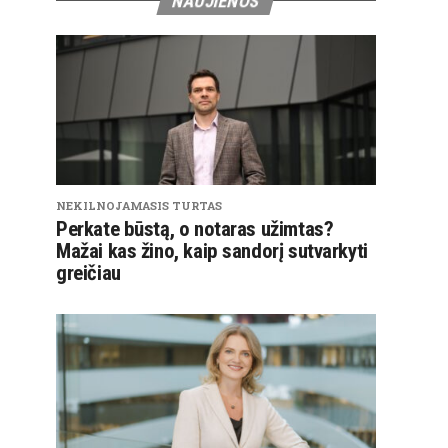
NAUJIENOS
NEKILNOJAMASIS TURTAS
Perkate būstą, o notaras užimtas?
Mažai kas žino, kaip sandorį sutvarkyti
greičiau