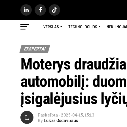
VERSLAS
TECHNOLOGIJOS
NEKILNOJA
EKSPERTAI
Moterys draudžia 
automobilį: duom
įsigalėjusius lyči
Paskelbta
-
2025-04-15, 15:13
L
By
Lukas Gudavičius