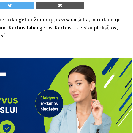
ra daugeliui žmonių. Jis visada šalia, nereikalauja
e. Kartais labai geros. Kartais – keistai plokščios,
s“.