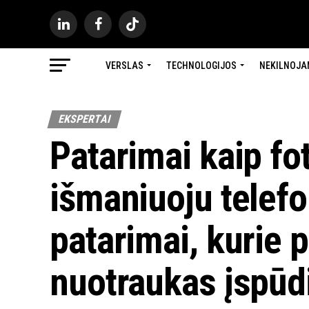
VERSLAS
TECHNOLOGIJOS
NEKILNOJA
EKSPERTAI
Patarimai kaip fo
išmaniuoju telefo
patarimai, kurie 
nuotraukas įspū