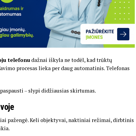
ju telefonu
dažnai iškyla ne todėl, kad trūktų
afavimo procesas lieka per daug automatinis. Telefonas
 paspausti – slypi didžiausias skirtumas.
lvoje
i pažengė. Keli objektyvai, naktiniai režimai, dirbtinis
ikia.