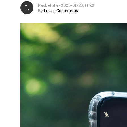
Paskelbta
-
2026-01-30, 11:22
L
By
Lukas Gudavičius