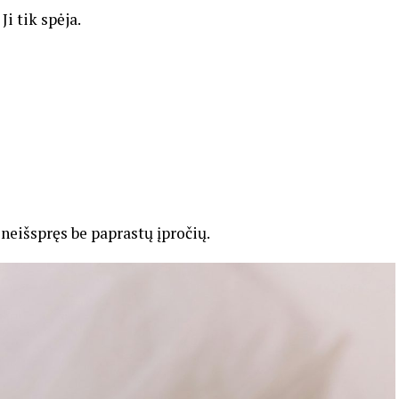
i tik spėja.
 neišspręs be paprastų įpročių.