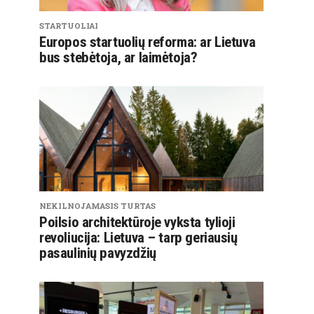
STARTUOLIAI
Europos startuolių reforma: ar Lietuva
bus stebėtoja, ar laimėtoja?
NEKILNOJAMASIS TURTAS
Poilsio architektūroje vyksta tylioji
revoliucija: Lietuva – tarp geriausių
pasaulinių pavyzdžių