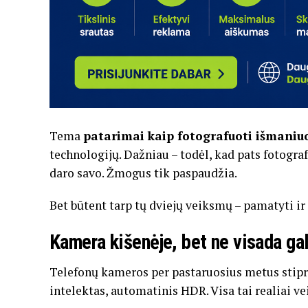
Tema
patarimai kaip fotografuoti išmaniuo
technologijų. Dažniau – todėl, kad pats fotogr
daro savo. Žmogus tik paspaudžia.
Bet būtent tarp tų dviejų veiksmų – pamatyti ir
Kamera kišenėje, bet ne visada ga
Telefonų kameros per pastaruosius metus stipria
intelektas, automatinis HDR. Visa tai realiai ve