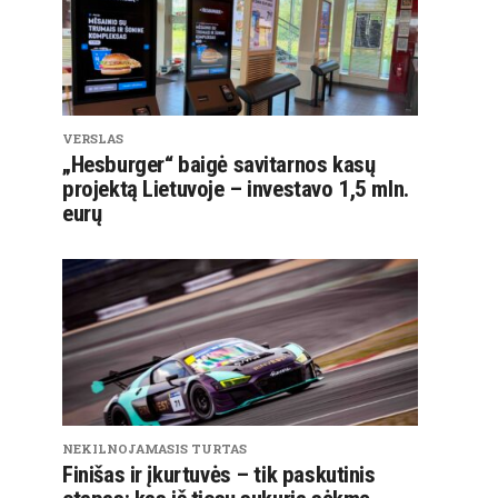
VERSLAS
„Hesburger“ baigė savitarnos kasų
projektą Lietuvoje – investavo 1,5 mln.
eurų
NEKILNOJAMASIS TURTAS
Finišas ir įkurtuvės – tik paskutinis