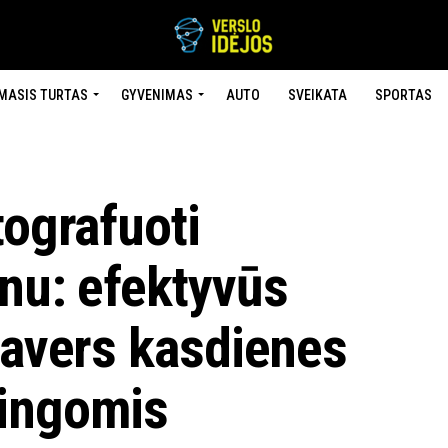
MASIS TURTAS
GYVENIMAS
AUTO
SVEIKATA
SPORTAS
tografuoti
nu: efektyvūs
pavers kasdienes
dingomis