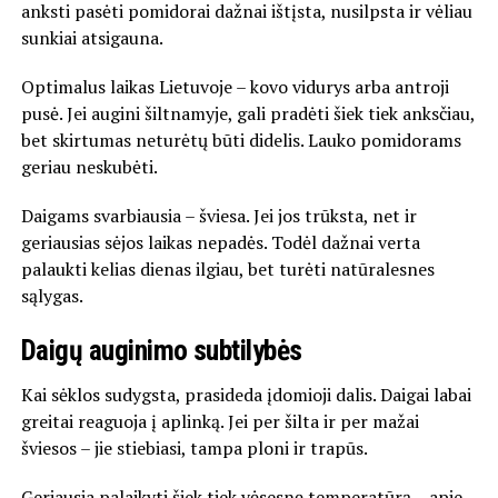
anksti pasėti pomidorai dažnai ištįsta, nusilpsta ir vėliau
sunkiai atsigauna.
Optimalus laikas Lietuvoje – kovo vidurys arba antroji
pusė. Jei augini šiltnamyje, gali pradėti šiek tiek anksčiau,
bet skirtumas neturėtų būti didelis. Lauko pomidorams
geriau neskubėti.
Daigams svarbiausia – šviesa. Jei jos trūksta, net ir
geriausias sėjos laikas nepadės. Todėl dažnai verta
palaukti kelias dienas ilgiau, bet turėti natūralesnes
sąlygas.
Daigų auginimo subtilybės
Kai sėklos sudygsta, prasideda įdomioji dalis. Daigai labai
greitai reaguoja į aplinką. Jei per šilta ir per mažai
šviesos – jie stiebiasi, tampa ploni ir trapūs.
Geriausia palaikyti šiek tiek vėsesnę temperatūrą – apie