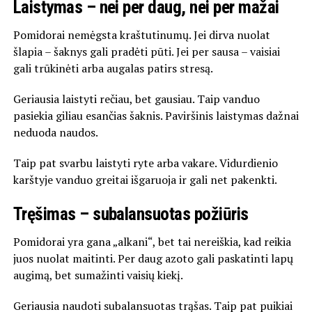
Laistymas – nei per daug, nei per mažai
Pomidorai nemėgsta kraštutinumų. Jei dirva nuolat
šlapia – šaknys gali pradėti pūti. Jei per sausa – vaisiai
gali trūkinėti arba augalas patirs stresą.
Geriausia laistyti rečiau, bet gausiau. Taip vanduo
pasiekia giliau esančias šaknis. Paviršinis laistymas dažnai
neduoda naudos.
Taip pat svarbu laistyti ryte arba vakare. Vidurdienio
karštyje vanduo greitai išgaruoja ir gali net pakenkti.
Tręšimas – subalansuotas požiūris
Pomidorai yra gana „alkani“, bet tai nereiškia, kad reikia
juos nuolat maitinti. Per daug azoto gali paskatinti lapų
augimą, bet sumažinti vaisių kiekį.
Geriausia naudoti subalansuotas trąšas. Taip pat puikiai