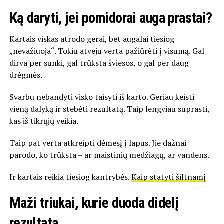
Ką daryti, jei pomidorai auga prastai?
Kartais viskas atrodo gerai, bet augalai tiesiog
„nevažiuoja“. Tokiu atveju verta pažiūrėti į visumą. Gal
dirva per sunki, gal trūksta šviesos, o gal per daug
drėgmės.
Svarbu nebandyti visko taisyti iš karto. Geriau keisti
vieną dalyką ir stebėti rezultatą. Taip lengviau suprasti,
kas iš tikrųjų veikia.
Taip pat verta atkreipti dėmesį į lapus. Jie dažnai
parodo, ko trūksta – ar maistinių medžiagų, ar vandens.
Ir kartais reikia tiesiog kantrybės.
Kaip statyti šiltnamį
Maži triukai, kurie duoda didelį
rezultatą