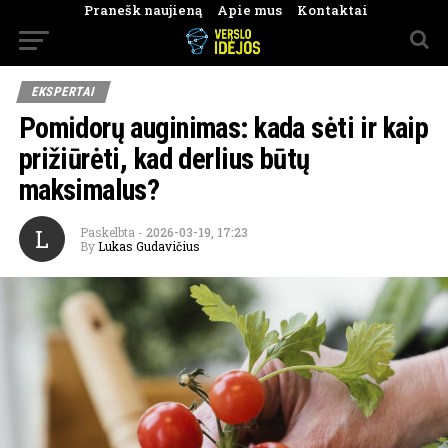
Pranešk naujieną
Apie mus
Kontaktai
EKSPERTAI
Pomidorų auginimas: kada sėti ir kaip
prižiūrėti, kad derlius būtų
maksimalus?
L
Paskelbta
-
2026-03-19, 17:23
By
Lukas Gudavičius