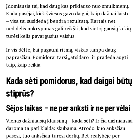
Įdomiausia tai, kad daug kas priklauso nuo smulkmenų.
Kada pasėjai, kiek šviesos gavo daigai, kaip dažnai laistei
– visa tai susideda į bendrą rezultatą. Kartais net
nedidelis nukrypimas gali reikšti, kad vietoj gausių kekių
turėsi kelis pavargusius vaisius.
Ir vis dėlto, kai pagauni ritmą, viskas tampa daug
paprasčiau. Pomidorai tarsi „atsidaro“ ir pradeda augti
taip, kaip reikia.
Kada sėti pomidorus, kad daigai būtų
stiprūs?
Sėjos laikas – ne per anksti ir ne per vėlai
Vienas dažniausių klausimų – kada sėti? Ir čia dažniausiai
daroma ta pati klaida: skubama. Atrodo, kuo anksčiau
pasėsi, tuo anksčiau turėsi derlių. Bet realybėje per