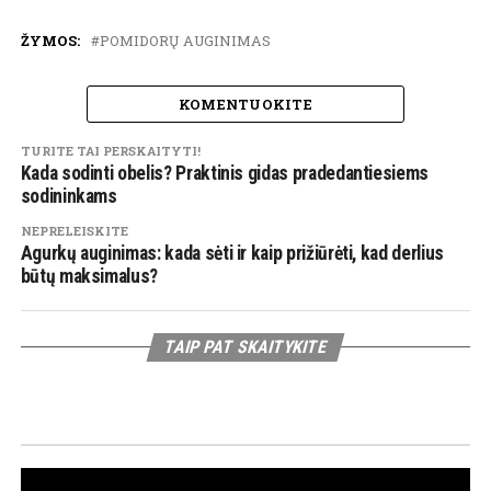
ŽYMOS:
POMIDORŲ AUGINIMAS
KOMENTUOKITE
TURITE TAI PERSKAITYTI!
Kada sodinti obelis? Praktinis gidas pradedantiesiems
sodininkams
NEPRELEISKITE
Agurkų auginimas: kada sėti ir kaip prižiūrėti, kad derlius
būtų maksimalus?
TAIP PAT SKAITYKITE