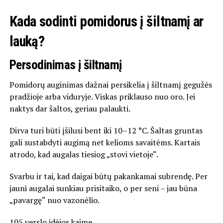
Kada sodinti pomidorus į šiltnamį ar
lauką?
Persodinimas į šiltnamį
Pomidorų auginimas dažnai persikelia į šiltnamį gegužės
pradžioje arba viduryje. Viskas priklauso nuo oro. Jei
naktys dar šaltos, geriau palaukti.
Dirva turi būti įšilusi bent iki 10–12 °C. Šaltas gruntas
gali sustabdyti augimą net kelioms savaitėms. Kartais
atrodo, kad augalas tiesiog „stovi vietoje“.
Svarbu ir tai, kad daigai būtų pakankamai subrendę. Per
jauni augalai sunkiau prisitaiko, o per seni – jau būna
„pavargę“ nuo vazonėlio.
105 verslo idėjos kaime