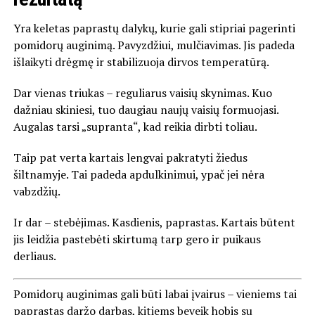
Yra keletas paprastų dalykų, kurie gali stipriai pagerinti
pomidorų auginimą. Pavyzdžiui, mulčiavimas. Jis padeda
išlaikyti drėgmę ir stabilizuoja dirvos temperatūrą.
Dar vienas triukas – reguliarus vaisių skynimas. Kuo
dažniau skiniesi, tuo daugiau naujų vaisių formuojasi.
Augalas tarsi „supranta“, kad reikia dirbti toliau.
Taip pat verta kartais lengvai pakratyti žiedus
šiltnamyje. Tai padeda apdulkinimui, ypač jei nėra
vabzdžių.
Ir dar – stebėjimas. Kasdienis, paprastas. Kartais būtent
jis leidžia pastebėti skirtumą tarp gero ir puikaus
derliaus.
Pomidorų auginimas gali būti labai įvairus – vieniems tai
paprastas daržo darbas, kitiems beveik hobis su