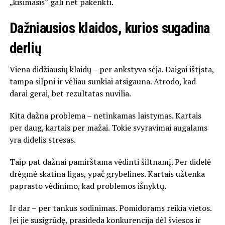
„kišimasis“ gali net pakenkti.
Dažniausios klaidos, kurios sugadina
derlių
Viena didžiausių klaidų – per ankstyva sėja. Daigai ištįsta,
tampa silpni ir vėliau sunkiai atsigauna. Atrodo, kad
darai gerai, bet rezultatas nuvilia.
Kita dažna problema – netinkamas laistymas. Kartais
per daug, kartais per mažai. Tokie svyravimai augalams
yra didelis stresas.
Taip pat dažnai pamirštama vėdinti šiltnamį. Per didelė
drėgmė skatina ligas, ypač grybelines. Kartais užtenka
paprasto vėdinimo, kad problemos išnyktų.
Ir dar – per tankus sodinimas. Pomidorams reikia vietos.
Jei jie susigrūdę, prasideda konkurencija dėl šviesos ir