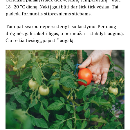
18–20 °C dieną. Naktį gali būti dar šiek tiek vėsiau. Tai
padeda formuotis stipresniems stiebams.
Taip pat svarbu nepersistengti su laistymu. Per daug
drėgmės gali sukelti ligas, o per mažai – stabdyti augimą.
Čia reikia tiesiog „pajusti“ augalą.