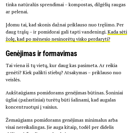
tinka natūralūs sprendimai – kompostas, dilgėlių raugas
ar pelenai.
Įdomu tai, kad skonis dažnai priklauso nuo tręšimo. Per
daug trąšų – ir pomidorai gali tapti vandeningi.
Kada sėti
žolę, kad po mėnesio nesinorėtų visko perdaryti?
Genėjimas ir formavimas
Tai viena iš tų vietų, kur daug kas pasimeta. Ar reikia
genėti? Kiek palikti stiebų? Atsakymas – priklauso nuo
veislės.
Aukštaūgiams pomidorams genėjimas būtinas. Šoniniai
ūgliai (pažastiniai) turėtų būti šalinami, kad augalas
koncentruotųsi į vaisius.
Žemaūgiams pomidorams genėjimas minimalus arba
visai nereikalingas. Jie auga kitaip, todėl per didelis