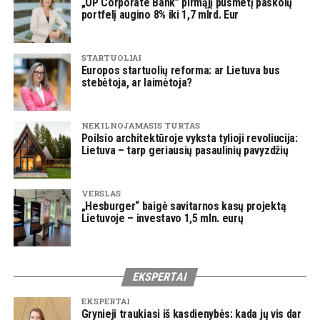
„OP Corporate Bank” pirmąjį pusmetį paskolų
portfelį augino 8% iki 1,7 mlrd. Eur
STARTUOLIAI
Europos startuolių reforma: ar Lietuva bus
stebėtoja, ar laimėtoja?
NEKILNOJAMASIS TURTAS
Poilsio architektūroje vyksta tylioji revoliucija:
Lietuva – tarp geriausių pasaulinių pavyzdžių
VERSLAS
„Hesburger“ baigė savitarnos kasų projektą
Lietuvoje – investavo 1,5 mln. eurų
EKSPERTAI
EKSPERTAI
Grynieji traukiasi iš kasdienybės: kada jų vis dar