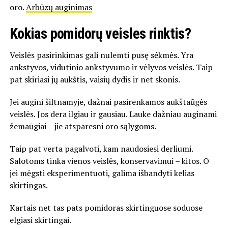
oro.
Arbūzų auginimas
Kokias pomidorų veisles rinktis?
Veislės pasirinkimas gali nulemti pusę sėkmės. Yra
ankstyvos, vidutinio ankstyvumo ir vėlyvos veislės. Taip
pat skiriasi jų aukštis, vaisių dydis ir net skonis.
Jei augini šiltnamyje, dažnai pasirenkamos aukštaūgės
veislės. Jos dera ilgiau ir gausiau. Lauke dažniau auginami
žemaūgiai – jie atsparesni oro sąlygoms.
Taip pat verta pagalvoti, kam naudosiesi derliumi.
Salotoms tinka vienos veislės, konservavimui – kitos. O
jei mėgsti eksperimentuoti, galima išbandyti kelias
skirtingas.
Kartais net tas pats pomidoras skirtinguose soduose
elgiasi skirtingai.