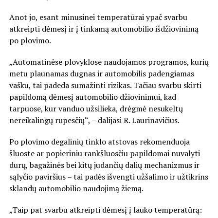
Anot jo, esant minusinei temperatūrai ypač svarbu
atkreipti dėmesį ir į tinkamą automobilio išdžiovinimą
po plovimo.
„Automatinėse plovyklose naudojamos programos, kurių
metu plaunamas dugnas ir automobilis padengiamas
vašku, tai padeda sumažinti rizikas. Tačiau svarbu skirti
papildomą dėmesį automobilio džiovinimui, kad
tarpuose, kur vanduo užsilieka, drėgmė nesukeltų
nereikalingų rūpesčių“, – dalijasi R. Laurinavičius.
Po plovimo degalinių tinklo atstovas rekomenduoja
šluoste ar popieriniu rankšluosčiu papildomai nuvalyti
durų, bagažinės bei kitų judančių dalių mechanizmus ir
sąlyčio paviršius – tai padės išvengti užšalimo ir užtikrins
sklandų automobilio naudojimą žiemą.
„Taip pat svarbu atkreipti dėmesį į lauko temperatūrą: