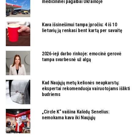
medicininei pagalbai Ukrainoje
Kava išsinešimui tampa įpročiu: 4 iš 10
lietuvių ją renkasi bent kartą per savaitę
2026-ieji darbo rinkoje: emocinė gerovė
tampa svarbesnė už algą
Kad Naujųjų metų kelionės neapkarstų:
ekspertai rekomenduoja vairuotojams išlikti
budriems
„Circle K“ vaišina Kalėdų Senelius:
nemokama kava iki Naujųjų