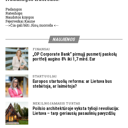
Padangos
Rateshops
Naudotos knygos
Fejerverkai Kaune
-->Čia gali būti Jūsų nuoroda <--
NAUJIENOS
FINANSAI
„OP Corporate Bank” pirmąjį pusmetį paskolų
portfelį augino 8% iki 1,7 mlrd. Eur
STARTUOLIAI
Europos startuolių reforma: ar Lietuva bus
stebėtoja, ar laimėtoja?
NEKILNOJAMASIS TURTAS
Poilsio architektūroje vyksta tylioji revoliucija:
Lietuva – tarp geriausių pasaulinių pavyzdžių