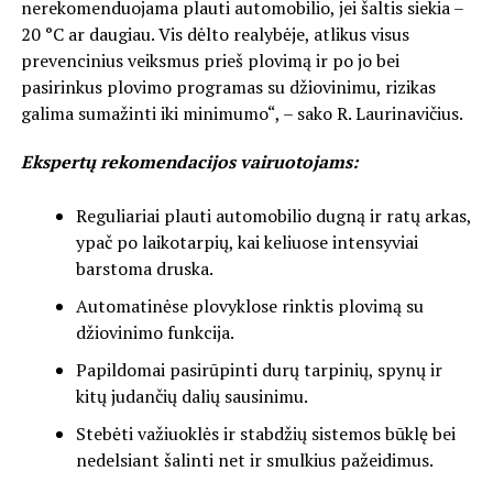
nerekomenduojama plauti automobilio, jei šaltis siekia –
20 °C ar daugiau. Vis dėlto realybėje, atlikus visus
prevencinius veiksmus prieš plovimą ir po jo bei
pasirinkus plovimo programas su džiovinimu, rizikas
galima sumažinti iki minimumo“, – sako R. Laurinavičius.
Ekspertų rekomendacijos vairuotojams:
Reguliariai plauti automobilio dugną ir ratų arkas,
ypač po laikotarpių, kai keliuose intensyviai
barstoma druska.
Automatinėse plovyklose rinktis plovimą su
džiovinimo funkcija.
Papildomai pasirūpinti durų tarpinių, spynų ir
kitų judančių dalių sausinimu.
Stebėti važiuoklės ir stabdžių sistemos būklę bei
nedelsiant šalinti net ir smulkius pažeidimus.