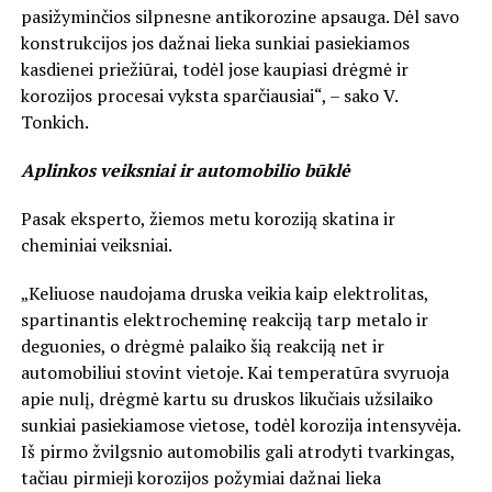
pasižyminčios silpnesne antikorozine apsauga. Dėl savo
konstrukcijos jos dažnai lieka sunkiai pasiekiamos
kasdienei priežiūrai, todėl jose kaupiasi drėgmė ir
korozijos procesai vyksta sparčiausiai“, – sako V.
Tonkich.
Aplinkos veiksniai ir automobilio būklė
Pasak eksperto, žiemos metu koroziją skatina ir
cheminiai veiksniai.
„Keliuose naudojama druska veikia kaip elektrolitas,
spartinantis elektrocheminę reakciją tarp metalo ir
deguonies, o drėgmė palaiko šią reakciją net ir
automobiliui stovint vietoje. Kai temperatūra svyruoja
apie nulį, drėgmė kartu su druskos likučiais užsilaiko
sunkiai pasiekiamose vietose, todėl korozija intensyvėja.
Iš pirmo žvilgsnio automobilis gali atrodyti tvarkingas,
tačiau pirmieji korozijos požymiai dažnai lieka