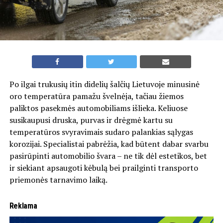
Po ilgai trukusių itin didelių šalčių Lietuvoje minusinė
oro temperatūra pamažu švelnėja, tačiau žiemos
paliktos pasekmės automobiliams išlieka. Keliuose
susikaupusi druska, purvas ir drėgmė kartu su
temperatūros svyravimais sudaro palankias sąlygas
korozijai. Specialistai pabrėžia, kad būtent dabar svarbu
pasirūpinti automobilio švara – ne tik dėl estetikos, bet
ir siekiant apsaugoti kėbulą bei prailginti transporto
priemonės tarnavimo laiką.
Reklama