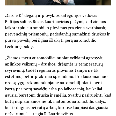
„Circle K“ degalų ir plovyklos kategorijos vadovas
Baltijos šalims Rokas Laurinavičius pažymi, kad žiemos
laikotarpiu automobilio plovimas yra viena svarbiausių
prevencinių priemonių, padedančių sumažinti druskos ir
purvo poveikį bei ilgiau išlaikyti gerą automobilio
techninę būklę.
„Žiemos metu automobiliai nuolat veikiami agresyvių
aplinkos veiksnių – druskos, drėgmės ir temperatūrų
svyravimų, todėl reguliarus plovimas tampa ne tik
estetiniu, bet ir praktiniu sprendimu. Priklausomai nuo
oro sąlygų, rekomenduojame automobilį plauti bent
kartą per porą savaičių arba po laikotarpių, kai keliai
gausiai barstomi druska ir smėliu. Svarbu pasirūpinti, kad
būtų nuplaunamos ne tik matomos automobilio dalys,
bet ir dugnas bei ratų arkos, kuriose kaupiasi daugiausia
nešvarumų“, – teigia R. Laurinavičius.