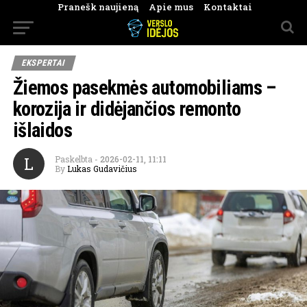
Pranešk naujieną
Apie mus
Kontaktai
EKSPERTAI
Žiemos pasekmės automobiliams –
korozija ir didėjančios remonto
išlaidos
L
Paskelbta
-
2026-02-11, 11:11
By
Lukas Gudavičius