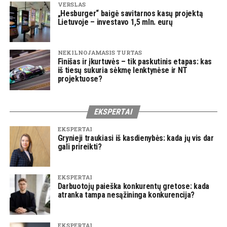
VERSLAS
„Hesburger“ baigė savitarnos kasų projektą
Lietuvoje – investavo 1,5 mln. eurų
NEKILNOJAMASIS TURTAS
Finišas ir įkurtuvės – tik paskutinis etapas: kas
iš tiesų sukuria sėkmę lenktynėse ir NT
projektuose?
EKSPERTAI
EKSPERTAI
Grynieji traukiasi iš kasdienybės: kada jų vis dar
gali prireikti?
EKSPERTAI
Darbuotojų paieška konkurentų gretose: kada
atranka tampa nesąžininga konkurencija?
EKSPERTAI