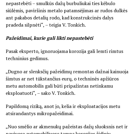
nepastebėti – smulkūs dažų burbuliukai ties kėbulo
siūlėmis, paviršinis metalo patamsėjimas ar rudos dulkės
ant pakabos detalių rodo, kad konstrukcinės dalys
pradeda silpnėti“, – teigia V. Tonkich.
Pažeidimai, kurie gali likti nepastebėti
Pasak eksperto, ignoruojama korozija gali lemti rimtus
techninius gedimus.
„Dugno ar slenksčių pažeidimų remontas dažnai kainuoja
šimtus ar net tūkstančius eurų, o techninės apžiūros
metu automobilis gali būti pripažintas netinkamu
eksploatuoti“, – sako V. Tonkich.
Papildomą riziką, anot jo, kelia ir eksploatacijos metu
atsirandantys mikropažeidimai.
„Nuo smėlio ar akmenukų pažeistas dažų sluoksnis net ir
naujuose automobiliuose tampa korozijos židiniu.