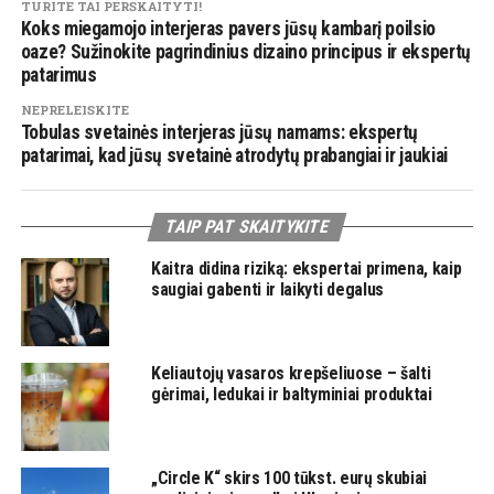
TURITE TAI PERSKAITYTI!
Koks miegamojo interjeras pavers jūsų kambarį poilsio
oaze? Sužinokite pagrindinius dizaino principus ir ekspertų
patarimus
NEPRELEISKITE
Tobulas svetainės interjeras jūsų namams: ekspertų
patarimai, kad jūsų svetainė atrodytų prabangiai ir jaukiai
TAIP PAT SKAITYKITE
Kaitra didina riziką: ekspertai primena, kaip
saugiai gabenti ir laikyti degalus
Keliautojų vasaros krepšeliuose – šalti
gėrimai, ledukai ir baltyminiai produktai
„Circle K“ skirs 100 tūkst. eurų skubiai