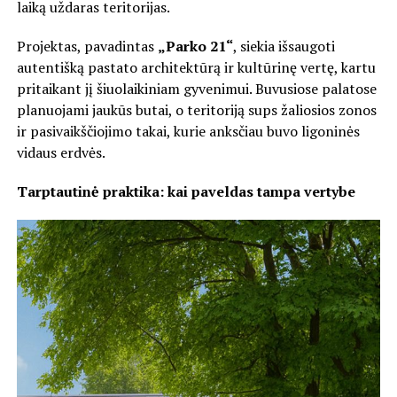
laiką uždaras teritorijas.
Projektas, pavadintas
„Parko 21“
, siekia išsaugoti
autentišką pastato architektūrą ir kultūrinę vertę, kartu
pritaikant jį šiuolaikiniam gyvenimui. Buvusiose palatose
planuojami jaukūs butai, o teritoriją sups žaliosios zonos
ir pasivaikščiojimo takai, kurie anksčiau buvo ligoninės
vidaus erdvės.
Tarptautinė praktika: kai paveldas tampa vertybe