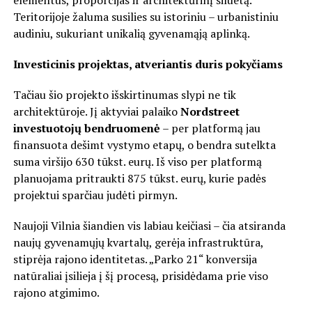
elementus, proporcijas ir architektūrinį siluetą.
Teritorijoje žaluma susilies su istoriniu – urbanistiniu
audiniu, sukuriant unikalią gyvenamąją aplinką.
Investicinis projektas, atveriantis duris pokyčiams
Tačiau šio projekto išskirtinumas slypi ne tik
architektūroje. Jį aktyviai palaiko
Nordstreet
investuotojų bendruomenė
– per platformą jau
finansuota dešimt vystymo etapų, o bendra sutelkta
suma viršijo 630 tūkst. eurų. Iš viso per platformą
planuojama pritraukti 875 tūkst. eurų, kurie padės
projektui sparčiau judėti pirmyn.
Naujoji Vilnia šiandien vis labiau keičiasi – čia atsiranda
naujų gyvenamųjų kvartalų, gerėja infrastruktūra,
stiprėja rajono identitetas. „Parko 21“ konversija
natūraliai įsilieja į šį procesą, prisidėdama prie viso
rajono atgimimo.