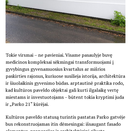
Tokie virsmai – ne pavieniai. Visame pasaulyje buvę
medicinos kompleksai sėkmingai transformuojami į
gyvybingus gyvenamuosius kvartalus ar mišrios
paskirties rajonus, kuriuose susilieja istorija, architektūra
ir šiuolaikinis gyvenimo būdas. arptautinė praktika rodo,
kad kultūros paveldo objektai gali kurti ilgalaikę vertę
miestams ir investuotojams – būtent tokia kryptimi juda
ir „Parko 21“ kūrėjai.
Kultūros paveldo statusą turintis pastatas Parko gatvėje
bus rekonstruojamas itin dėmesingai: išsaugant fasado