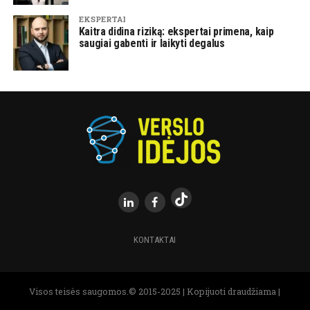
EKSPERTAI
Kaitra didina riziką: ekspertai primena, kaip
saugiai gabenti ir laikyti degalus
KONTAKTAI
Visos teisės saugomos.© 2015-2025 | Kopijuoti draudžiama |