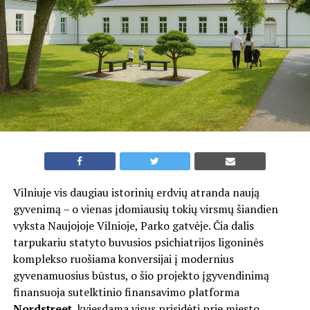
Vilniuje vis daugiau istorinių erdvių atranda naują
gyvenimą – o vienas įdomiausių tokių virsmų šiandien
vyksta Naujojoje Vilnioje, Parko gatvėje. Čia dalis
tarpukariu statyto buvusios psichiatrijos ligoninės
komplekso ruošiama konversijai į modernius
gyvenamuosius būstus, o šio projekto įgyvendinimą
finansuoja sutelktinio finansavimo platforma
Nordstreet
, kviesdama visus prisidėti prie miesto