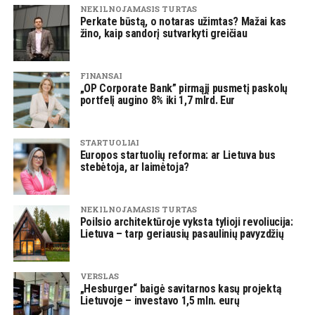
NEKILNOJAMASIS TURTAS
Perkate būstą, o notaras užimtas? Mažai kas
žino, kaip sandorį sutvarkyti greičiau
FINANSAI
„OP Corporate Bank” pirmąjį pusmetį paskolų
portfelį augino 8% iki 1,7 mlrd. Eur
STARTUOLIAI
Europos startuolių reforma: ar Lietuva bus
stebėtoja, ar laimėtoja?
NEKILNOJAMASIS TURTAS
Poilsio architektūroje vyksta tylioji revoliucija:
Lietuva – tarp geriausių pasaulinių pavyzdžių
VERSLAS
„Hesburger“ baigė savitarnos kasų projektą
Lietuvoje – investavo 1,5 mln. eurų