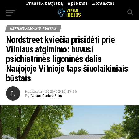
Pranešk naujieną
Apie mus
Kontaktai
NEKILNOJAMASIS TURTAS
Nordstreet kviečia prisidėti prie
Vilniaus atgimimo: buvusi
psichiatrinės ligoninės dalis
Naujojoje Vilnioje taps šiuolaikiniais
būstais
L
Paskelbta
-
2026-02-10, 17:36
By
Lukas Gudavičius