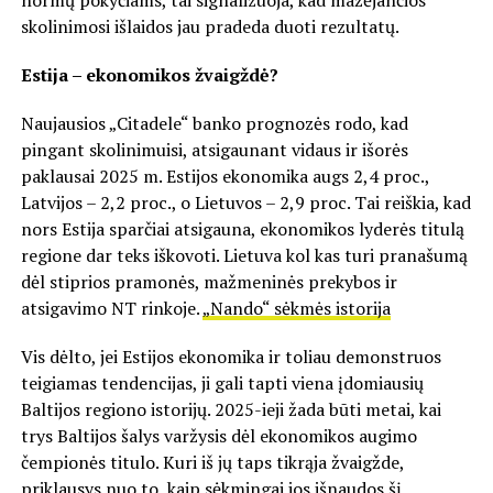
skolinimosi išlaidos jau pradeda duoti rezultatų.
Estija – ekonomikos žvaigždė?
Naujausios „Citadele“ banko prognozės rodo, kad
pingant skolinimuisi, atsigaunant vidaus ir išorės
paklausai 2025 m. Estijos ekonomika augs 2,4 proc.,
Latvijos – 2,2 proc., o Lietuvos – 2,9 proc. Tai reiškia, kad
nors Estija sparčiai atsigauna, ekonomikos lyderės titulą
regione dar teks iškovoti. Lietuva kol kas turi pranašumą
dėl stiprios pramonės, mažmeninės prekybos ir
atsigavimo NT rinkoje.
„Nando“ sėkmės istorija
Vis dėlto, jei Estijos ekonomika ir toliau demonstruos
teigiamas tendencijas, ji gali tapti viena įdomiausių
Baltijos regiono istorijų. 2025-ieji žada būti metai, kai
trys Baltijos šalys varžysis dėl ekonomikos augimo
čempionės titulo. Kuri iš jų taps tikrąja žvaigžde,
priklausys nuo to, kaip sėkmingai jos išnaudos šį