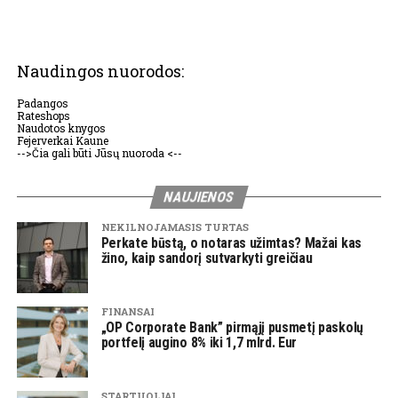
Naudingos nuorodos:
Padangos
Rateshops
Naudotos knygos
Fejerverkai Kaune
-->Čia gali būti Jūsų nuoroda <--
NAUJIENOS
NEKILNOJAMASIS TURTAS
Perkate būstą, o notaras užimtas? Mažai kas
žino, kaip sandorį sutvarkyti greičiau
FINANSAI
„OP Corporate Bank” pirmąjį pusmetį paskolų
portfelį augino 8% iki 1,7 mlrd. Eur
STARTUOLIAI