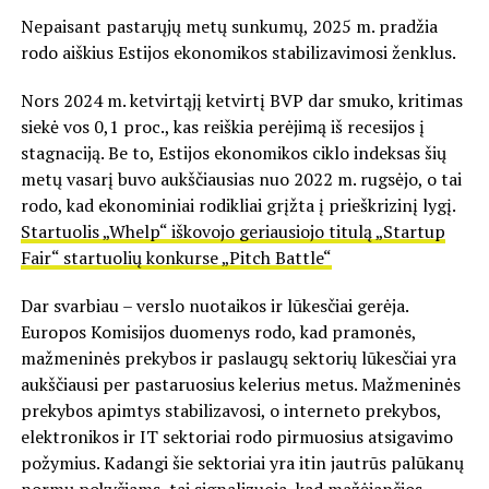
Nepaisant pastarųjų metų sunkumų, 2025 m. pradžia
rodo aiškius Estijos ekonomikos stabilizavimosi ženklus.
Nors 2024 m. ketvirtąjį ketvirtį BVP dar smuko, kritimas
siekė vos 0,1 proc., kas reiškia perėjimą iš recesijos į
stagnaciją. Be to, Estijos ekonomikos ciklo indeksas šių
metų vasarį buvo aukščiausias nuo 2022 m. rugsėjo, o tai
rodo, kad ekonominiai rodikliai grįžta į prieškrizinį lygį.
Startuolis „Whelp“ iškovojo geriausiojo titulą „Startup
Fair“ startuolių konkurse „Pitch Battle“
Dar svarbiau – verslo nuotaikos ir lūkesčiai gerėja.
Europos Komisijos duomenys rodo, kad pramonės,
mažmeninės prekybos ir paslaugų sektorių lūkesčiai yra
aukščiausi per pastaruosius kelerius metus. Mažmeninės
prekybos apimtys stabilizavosi, o interneto prekybos,
elektronikos ir IT sektoriai rodo pirmuosius atsigavimo
požymius. Kadangi šie sektoriai yra itin jautrūs palūkanų
normų pokyčiams, tai signalizuoja, kad mažėjančios