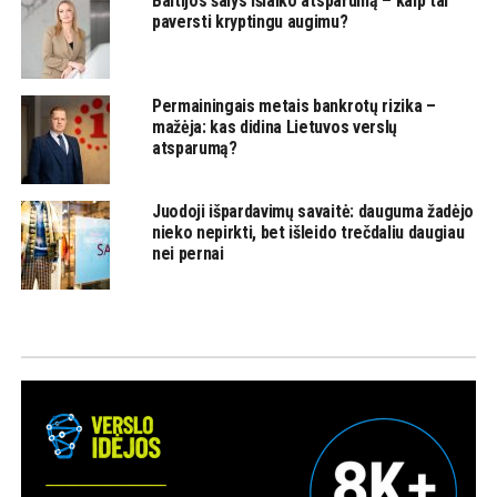
Baltijos šalys išlaiko atsparumą – kaip tai
paversti kryptingu augimu?
Permainingais metais bankrotų rizika –
mažėja: kas didina Lietuvos verslų
atsparumą?
Juodoji išpardavimų savaitė: dauguma žadėjo
nieko nepirkti, bet išleido trečdaliu daugiau
nei pernai