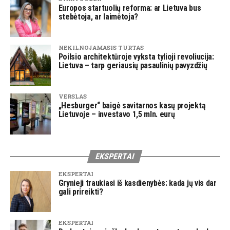
Europos startuolių reforma: ar Lietuva bus
stebėtoja, ar laimėtoja?
NEKILNOJAMASIS TURTAS
Poilsio architektūroje vyksta tylioji revoliucija:
Lietuva – tarp geriausių pasaulinių pavyzdžių
VERSLAS
„Hesburger“ baigė savitarnos kasų projektą
Lietuvoje – investavo 1,5 mln. eurų
EKSPERTAI
EKSPERTAI
Grynieji traukiasi iš kasdienybės: kada jų vis dar
gali prireikti?
EKSPERTAI