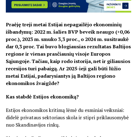
Praėję treji metai Estijai nepagailėjo ekonominių
išbandymų: 2022 m. šalies BVP beveik neaugo (+0,06
proc.), 2023 m. smuko 3,3 proc., o 2024 m. susitraukė
dar 0,3 proc. Tai buvo blogiausias rezultatas Baltijos
regione ir vienas prasčiausių visoje Europos
Sąjungoje. Tačiau, kaip rodo istorija, net ir giliausios
recesijos turi pabaigą. Ar 2025-ieji gali būti lūžio
metai Estijai, padarysiantys ją Baltijos regiono
ekonomikos žvaigžde?
Kas stabdė Estijos ekonomiką?
Estijos ekonomikos kritimą lėmė du esminiai veiksniai:
didelė privataus sektoriaus skola ir stipri priklausomybė
nuo Skandinavijos rinkų.