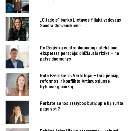
„Citadele“ banko Lietuvos filialui vadovaus
Sandra Gimžauskienė
Po Registrų centro duomenų nutekėjimo
ekspertas perspėja: didžiausia rizika – ne
patys duomenys
Rūta Ežerskienė. Vartotojai – tarp pensijų
reformos ir konflikto Artimuosiuose
Rytuose gniaužtų
Perkate senos statybos butą: apie ką turite
pagalvoti?