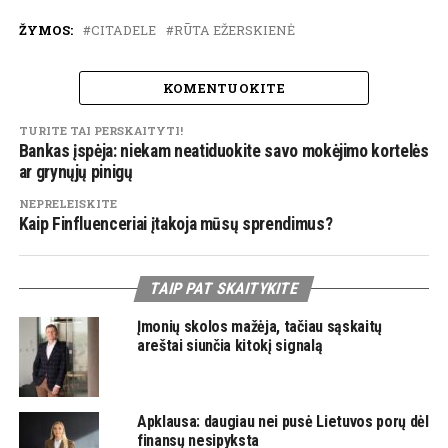
ŽYMOS:
CITADELE
RŪTA EŽERSKIENĖ
KOMENTUOKITE
TURITE TAI PERSKAITYTI!
Bankas įspėja: niekam neatiduokite savo mokėjimo kortelės
ar grynųjų pinigų
NEPRELEISKITE
Kaip Finfluenceriai įtakoja mūsų sprendimus?
TAIP PAT SKAITYKITE
Įmonių skolos mažėja, tačiau sąskaitų
areštai siunčia kitokį signalą
Apklausa: daugiau nei pusė Lietuvos porų dėl
finansų nesipyksta