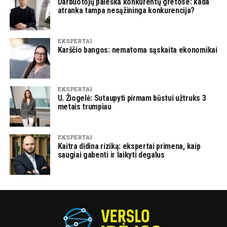
Darbuotojų paieška konkurentų gretose: kada
atranka tampa nesąžininga konkurencija?
EKSPERTAI
Karščio bangos: nematoma sąskaita ekonomikai
EKSPERTAI
U. Žiogelė: Sutaupyti pirmam būstui užtruks 3
metais trumpiau
EKSPERTAI
Kaitra didina riziką: ekspertai primena, kaip
saugiai gabenti ir laikyti degalus