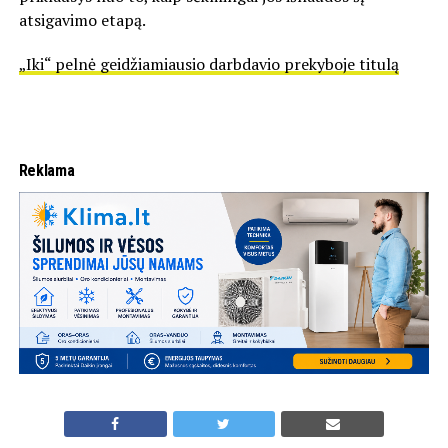
atsigavimo etapą.
„Iki“ pelnė geidžiamiausio darbdavio prekyboje titulą
Reklama