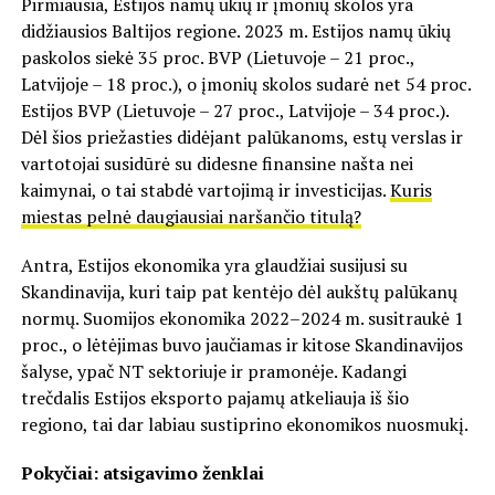
Pirmiausia, Estijos namų ūkių ir įmonių skolos yra
didžiausios Baltijos regione. 2023 m. Estijos namų ūkių
paskolos siekė 35 proc. BVP (Lietuvoje – 21 proc.,
Latvijoje – 18 proc.), o įmonių skolos sudarė net 54 proc.
Estijos BVP (Lietuvoje – 27 proc., Latvijoje – 34 proc.).
Dėl šios priežasties didėjant palūkanoms, estų verslas ir
vartotojai susidūrė su didesne finansine našta nei
kaimynai, o tai stabdė vartojimą ir investicijas.
Kuris
miestas pelnė daugiausiai naršančio titulą?
Antra, Estijos ekonomika yra glaudžiai susijusi su
Skandinavija, kuri taip pat kentėjo dėl aukštų palūkanų
normų. Suomijos ekonomika 2022–2024 m. susitraukė 1
proc., o lėtėjimas buvo jaučiamas ir kitose Skandinavijos
šalyse, ypač NT sektoriuje ir pramonėje. Kadangi
trečdalis Estijos eksporto pajamų atkeliauja iš šio
regiono, tai dar labiau sustiprino ekonomikos nuosmukį.
Pokyčiai: atsigavimo ženklai