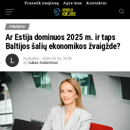
Pranešk naujieną
Apie mus
Kontaktai
FINANSAI
Ar Estija dominuos 2025 m. ir taps
Baltijos šalių ekonomikos žvaigžde?
L
Paskelbta
-
2025-03-31, 10:35
By
Lukas Gudavičius