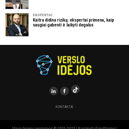
EKSPERTAI
Kaitra didina riziką: ekspertai primena, kaip
saugiai gabenti ir laikyti degalus
KONTAKTAI
Visos teisės saugomos.© 2015-2025 | Kopijuoti draudžiama |