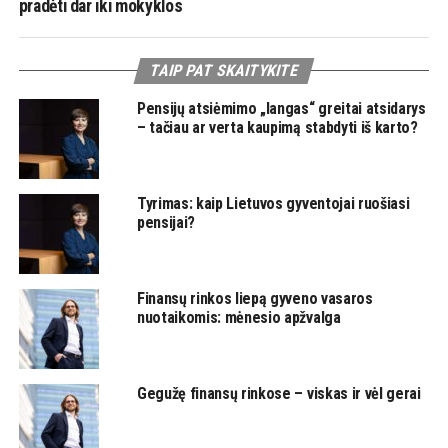
pradėti dar iki mokyklos
TAIP PAT SKAITYKITE
Pensijų atsiėmimo „langas“ greitai atsidarys
– tačiau ar verta kaupimą stabdyti iš karto?
Tyrimas: kaip Lietuvos gyventojai ruošiasi
pensijai?
Finansų rinkos liepą gyveno vasaros
nuotaikomis: mėnesio apžvalga
Gegužę finansų rinkose – viskas ir vėl gerai