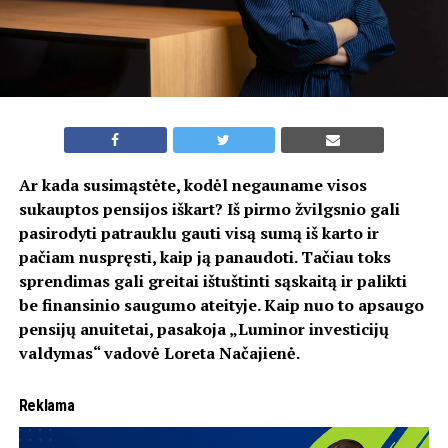
Ar kada susimąstėte, kodėl negauname visos
sukauptos pensijos iškart? Iš pirmo žvilgsnio gali
pasirodyti patrauklu gauti visą sumą iš karto ir
pačiam nuspręsti, kaip ją panaudoti. Tačiau toks
sprendimas gali greitai ištuštinti sąskaitą ir palikti
be finansinio saugumo ateityje. Kaip nuo to apsaugo
pensijų anuitetai, pasakoja „Luminor investicijų
valdymas“ vadovė Loreta Načajienė.
Reklama