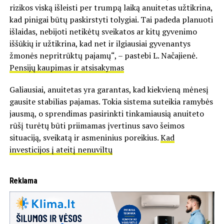
rizikos viską išleisti per trumpą laiką anuitetas užtikrina,
kad pinigai būtų paskirstyti tolygiai. Tai padeda planuoti
išlaidas, nebijoti netikėtų sveikatos ar kitų gyvenimo
iššūkių ir užtikrina, kad net ir ilgiausiai gyvenantys
žmonės nepritrūktų pajamų“, – pastebi L. Načajienė.
Pensijų kaupimas ir atsisakymas
Galiausiai, anuitetas yra garantas, kad kiekvieną mėnesį
gausite stabilias pajamas. Tokia sistema suteikia ramybės
jausmą, o sprendimas pasirinkti tinkamiausią anuiteto
rūšį turėtų būti priimamas įvertinus savo šeimos
situaciją, sveikatą ir asmeninius poreikius.
Kad
investicijos į ateitį nenuviltų
Reklama