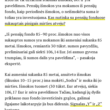
paveldimos. Pensijų išmokos yra mokamos iš pensijų
fondo, kaip periodinės išmokos, o neišmokėta suma ir
toliau yra investuojama.
Kas nutinka su pensijų fonduose
sukauptais pinigais mirties atveju?
„Iš pensijų fondo 85–90 proc. išmokos nuo visos
sukauptos sumos yra mokamos iki asmeniui sukanka 85
metai. Išmokos, remiantis 30 tūkst. sumos pavyzdžiu,
preliminariai gali siekti 106,14 Eur. Jei asmuo gyvena
trumpiau, ši sumos dalis yra paveldima“, – pasakoja
ekspertė.
Kai asmeniui sukanka 85 metai, anuiteto išmokas
(likusius 10–15 proc.) ima mokėti „Sodra“ ir moka iki jo
mirties. Išmokos tuomet (30 tūkst. Eur atveju), siekia
106,17 Eur ir nėra paveldimos Tačiau, kadangi jų dydis
priklauso nuo fondo investicinės grąžos, galimai
ilgajame laikotarpyje jis bus didesnis.
Signalas „Y“ ir „Z“
kartoms