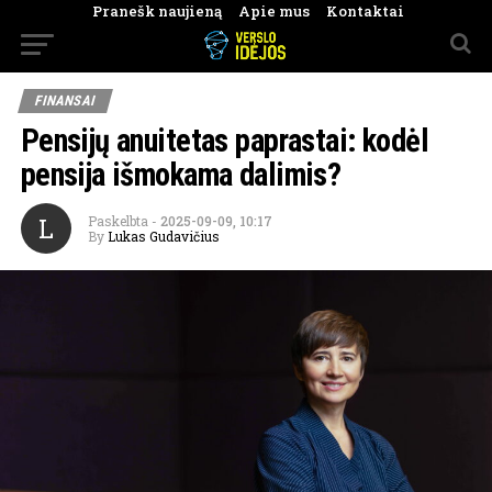
Pranešk naujieną
Apie mus
Kontaktai
FINANSAI
Pensijų anuitetas paprastai: kodėl
pensija išmokama dalimis?
L
Paskelbta
-
2025-09-09, 10:17
By
Lukas Gudavičius