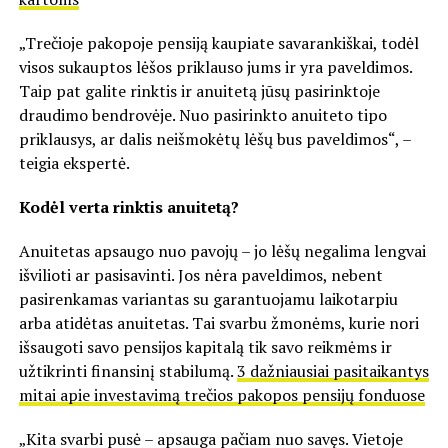
„Trečioje pakopoje pensiją kaupiate savarankiškai, todėl
visos sukauptos lėšos priklauso jums ir yra paveldimos.
Taip pat galite rinktis ir anuitetą jūsų pasirinktoje
draudimo bendrovėje. Nuo pasirinkto anuiteto tipo
priklausys, ar dalis neišmokėtų lėšų bus paveldimos“, –
teigia ekspertė.
Kodėl verta rinktis anuitetą?
Anuitetas apsaugo nuo pavojų – jo lėšų negalima lengvai
išvilioti ar pasisavinti. Jos nėra paveldimos, nebent
pasirenkamas variantas su garantuojamu laikotarpiu
arba atidėtas anuitetas. Tai svarbu žmonėms, kurie nori
išsaugoti savo pensijos kapitalą tik savo reikmėms ir
užtikrinti finansinį stabilumą.
3 dažniausiai pasitaikantys
mitai apie investavimą trečios pakopos pensijų fonduose
„Kita svarbi pusė – apsauga pačiam nuo savęs. Vietoje