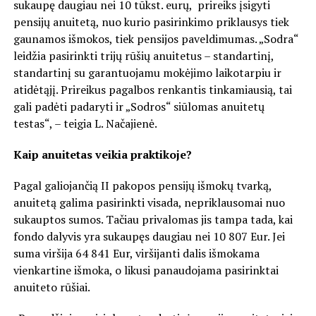
sukaupę daugiau nei 10 tūkst. eurų, prireiks įsigyti
pensijų anuitetą, nuo kurio pasirinkimo priklausys tiek
gaunamos išmokos, tiek pensijos paveldimumas. „Sodra“
leidžia pasirinkti trijų rūšių anuitetus – standartinį,
standartinį su garantuojamu mokėjimo laikotarpiu ir
atidėtąjį. Prireikus pagalbos renkantis tinkamiausią, tai
gali padėti padaryti ir „Sodros“ siūlomas anuitetų
testas“, – teigia L. Načajienė.
Kaip anuitetas veikia praktikoje?
Pagal galiojančią II pakopos pensijų išmokų tvarką,
anuitetą galima pasirinkti visada, nepriklausomai nuo
sukauptos sumos. Tačiau privalomas jis tampa tada, kai
fondo dalyvis yra sukaupęs daugiau nei 10 807 Eur. Jei
suma viršija 64 841 Eur, viršijanti dalis išmokama
vienkartine išmoka, o likusi panaudojama pasirinktai
anuiteto rūšiai.