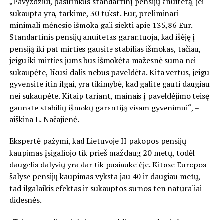
„Pavyzdžiui, pasirinkus standartinį pensijų anuitetą, jei
sukaupta yra, tarkime, 30 tūkst. Eur, preliminari
minimali mėnesio išmoka gali siekti apie 135,86 Eur.
Standartinis pensijų anuitetas garantuoja, kad išėję į
pensiją iki pat mirties gausite stabilias išmokas, tačiau,
jeigu iki mirties jums bus išmokėta mažesnė suma nei
sukaupėte, likusi dalis nebus paveldėta. Kita vertus, jeigu
gyvensite itin ilgai, yra tikimybė, kad galite gauti daugiau
nei sukaupėte. Kitaip tariant, mainais į paveldėjimo teisę
gaunate stabilių išmokų garantiją visam gyvenimui“, –
aiškina L. Načajienė.
Ekspertė pažymi, kad Lietuvoje II pakopos pensijų
kaupimas įsigaliojo tik prieš maždaug 20 metų, todėl
daugelis dalyvių yra dar tik pusiaukelėje. Kitose Europos
šalyse pensijų kaupimas vyksta jau 40 ir daugiau metų,
tad ilgalaikis efektas ir sukauptos sumos ten natūraliai
didesnės.