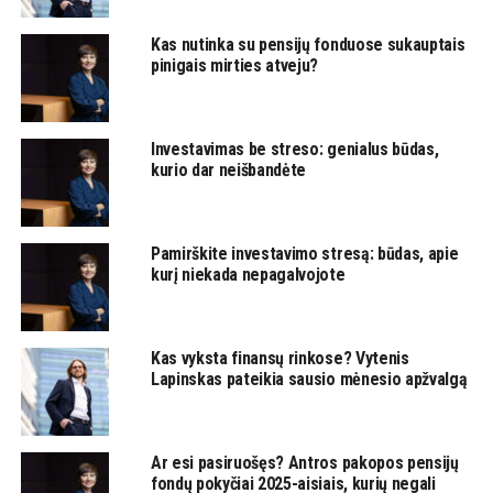
Kas nutinka su pensijų fonduose sukauptais
pinigais mirties atveju?
Investavimas be streso: genialus būdas,
kurio dar neišbandėte
Pamirškite investavimo stresą: būdas, apie
kurį niekada nepagalvojote
Kas vyksta finansų rinkose? Vytenis
Lapinskas pateikia sausio mėnesio apžvalgą
Ar esi pasiruošęs? Antros pakopos pensijų
fondų pokyčiai 2025-aisiais, kurių negali