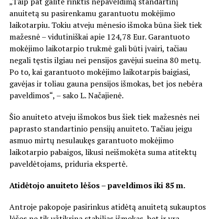
„Taip pat galite rinktis nepaveldimą standartinį
anuitetą su pasirenkamu garantuotu mokėjimo
laikotarpiu. Tokiu atveju mėnesio išmoka būna šiek tiek
mažesnė – vidutiniškai apie 124,78 Eur. Garantuoto
mokėjimo laikotarpio trukmė gali būti įvairi, tačiau
negali tęstis ilgiau nei pensijos gavėjui sueina 80 metų.
Po to, kai garantuoto mokėjimo laikotarpis baigiasi,
gavėjas ir toliau gauna pensijos išmokas, bet jos nebėra
paveldimos“, – sako L. Načajienė.
Šio anuiteto atveju išmokos bus šiek tiek mažesnės nei
paprasto standartinio pensijų anuiteto. Tačiau jeigu
asmuo mirtų nesulaukęs garantuoto mokėjimo
laikotarpio pabaigos, likusi neišmokėta suma atitektų
paveldėtojams, priduria ekspertė.
Atidėtojo anuiteto lėšos – paveldimos iki
85 m.
Antroje pakopoje pasirinkus atidėtą anuitetą sukauptos
lėšos ne tik užtikrina stabilias išmokas, bet ir yra