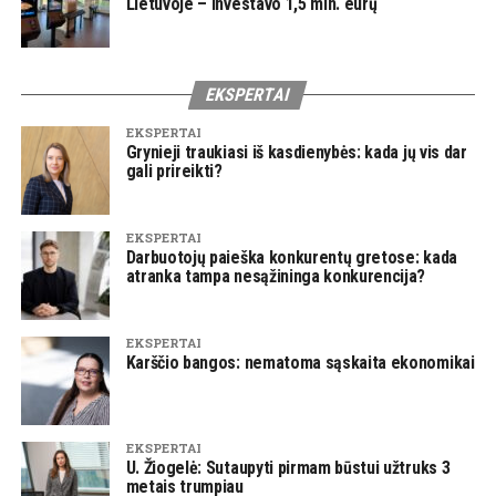
Lietuvoje – investavo 1,5 mln. eurų
EKSPERTAI
EKSPERTAI
Grynieji traukiasi iš kasdienybės: kada jų vis dar
gali prireikti?
EKSPERTAI
Darbuotojų paieška konkurentų gretose: kada
atranka tampa nesąžininga konkurencija?
EKSPERTAI
Karščio bangos: nematoma sąskaita ekonomikai
EKSPERTAI
U. Žiogelė: Sutaupyti pirmam būstui užtruks 3
metais trumpiau