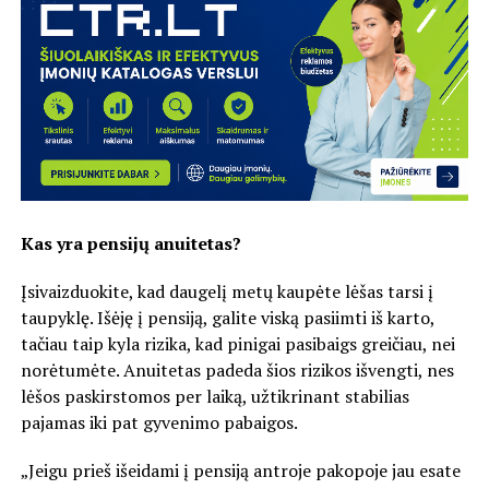
Kas yra pensijų anuitetas?
Įsivaizduokite, kad daugelį metų kaupėte lėšas tarsi į
taupyklę. Išėję į pensiją, galite viską pasiimti iš karto,
tačiau taip kyla rizika, kad pinigai pasibaigs greičiau, nei
norėtumėte. Anuitetas padeda šios rizikos išvengti, nes
lėšos paskirstomos per laiką, užtikrinant stabilias
pajamas iki pat gyvenimo pabaigos.
„Jeigu prieš išeidami į pensiją antroje pakopoje jau esate