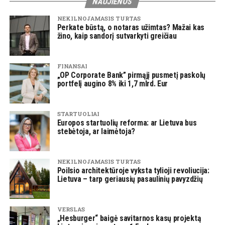
NAUJIENOS
NEKILNOJAMASIS TURTAS
Perkate būstą, o notaras užimtas? Mažai kas
žino, kaip sandorį sutvarkyti greičiau
FINANSAI
„OP Corporate Bank” pirmąjį pusmetį paskolų
portfelį augino 8% iki 1,7 mlrd. Eur
STARTUOLIAI
Europos startuolių reforma: ar Lietuva bus
stebėtoja, ar laimėtoja?
NEKILNOJAMASIS TURTAS
Poilsio architektūroje vyksta tylioji revoliucija:
Lietuva – tarp geriausių pasaulinių pavyzdžių
VERSLAS
„Hesburger“ baigė savitarnos kasų projektą