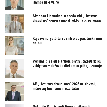
įtampą prie vairo
Simonas Lisauskas pradeda eiti „Lietuvos
draudimo“ generalinio direktoriaus pareigas
Ką savanorystė turi bendro su pasitenkinimu
darbu
Verslas drąsiau planuoja plėtrą, tačiau rizikų
valdymas – dažnai paliekamas pilkoje zonoje
AB „Lietuvos draudimas“ 2025 m. devynių
mėnesių finansiniai rezultatai
Neturite jėgų ir sudėtinga susikaupti: