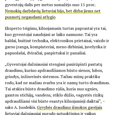
gyventojų dalis per metus sumažėjo nuo 15 proc.
Nemokių darbdavių lietuviai bijo, bet dirba jiems net
pusmetį negaudami atlygio
Eksperto teigimu, kilnojamasis turtas paprastai yra tai,
kuo gyventojai naudojasi ar laiko namuose. Tai yra
baldai, buitinė technika, elektronikos prietaisai, vaizdo ir
garso įranga, kompiuteriai, meno dirbiniai, juvelyrika ir
papuošalai, dviračiai, paspirtukai ir panašiai.
„Gyventojai dažniausiai stengiasi pasirūpinti pastatų
draudimu, kuriuo apdraudžiamos būsto sienos, lubos,
grindys, inžinerinės sistemos. Tačiau mūsų praktika
rodo, kad ne mažiau svarbu yra ir namų turto draudimas.
Tai atskira būsto draudimo rūšis, kuria nuo ugnies,
gamtos stichijų, vandens, stiklo dūžio, vagystės rizikų
apdraudžiami visi būste esantys kilnojamieji daiktai“, −
sako A. Juodeikis.
Gyvybės draudimo išmokos gavėjais
lietuviai dažniausiai nurodo sutuoktinius ir vaikus