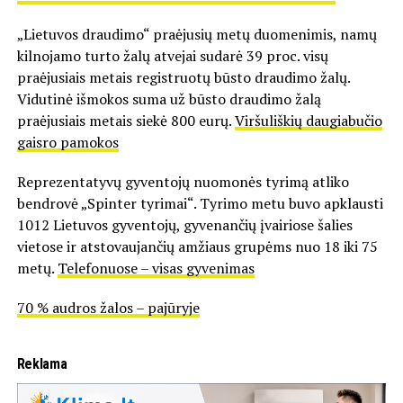
„Lietuvos draudimo“ praėjusių metų duomenimis, namų
kilnojamo turto žalų atvejai sudarė 39 proc. visų
praėjusiais metais registruotų būsto draudimo žalų.
Vidutinė išmokos suma už būsto draudimo žalą
praėjusiais metais siekė 800 eurų.
Viršuliškių daugiabučio
gaisro pamokos
Reprezentatyvų gyventojų nuomonės tyrimą atliko
bendrovė „Spinter tyrimai“. Tyrimo metu buvo apklausti
1012 Lietuvos gyventojų, gyvenančių įvairiose šalies
vietose ir atstovaujančių amžiaus grupėms nuo 18 iki 75
metų.
Telefonuose – visas gyvenimas
70 % audros žalos – pajūryje
Reklama