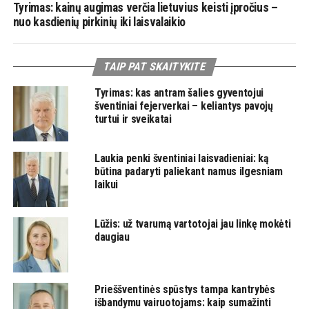
Tyrimas: kainų augimas verčia lietuvius keisti įpročius –
nuo kasdienių pirkinių iki laisvalaikio
TAIP PAT SKAITYKITE
Tyrimas: kas antram šalies gyventojui
šventiniai fejerverkai – keliantys pavojų
turtui ir sveikatai
Laukia penki šventiniai laisvadieniai: ką
būtina padaryti paliekant namus ilgesniam
laikui
Lūžis: už tvarumą vartotojai jau linkę mokėti
daugiau
Prieššventinės spūstys tampa kantrybės
išbandymu vairuotojams: kaip sumažinti