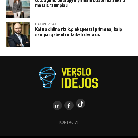
U. Žiogelė: Sutaupyti pirmam būstui užtruks 3
metais trumpiau
EKSPERTAI
Kaitra didina riziką: ekspertai primena, kaip
saugiai gabenti ir laikyti degalus
KONTAKTAI