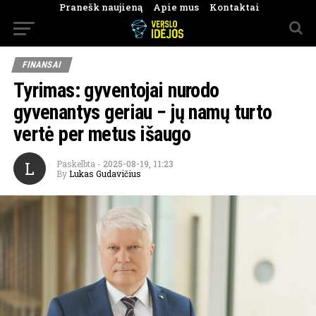
Pranešk naujieną
Apie mus
Kontaktai
FINANSAI
Tyrimas: gyventojai nurodo
gyvenantys geriau − jų namų turto
vertė per metus išaugo
L
Paskelbta
-
2025-08-19, 11:23
By
Lukas Gudavičius