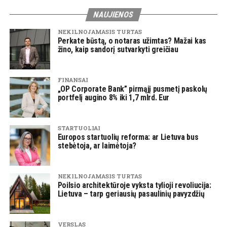
NAUJIENOS
NEKILNOJAMASIS TURTAS
Perkate būstą, o notaras užimtas? Mažai kas
žino, kaip sandorį sutvarkyti greičiau
FINANSAI
„OP Corporate Bank” pirmąjį pusmetį paskolų
portfelį augino 8% iki 1,7 mlrd. Eur
STARTUOLIAI
Europos startuolių reforma: ar Lietuva bus
stebėtoja, ar laimėtoja?
NEKILNOJAMASIS TURTAS
Poilsio architektūroje vyksta tylioji revoliucija:
Lietuva – tarp geriausių pasaulinių pavyzdžių
VERSLAS