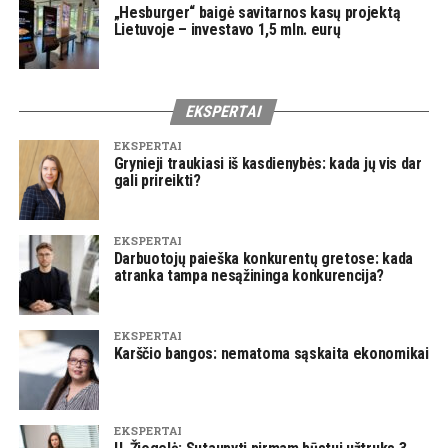
„Hesburger“ baigė savitarnos kasų projektą
Lietuvoje – investavo 1,5 mln. eurų
EKSPERTAI
EKSPERTAI
Grynieji traukiasi iš kasdienybės: kada jų vis dar
gali prireikti?
EKSPERTAI
Darbuotojų paieška konkurentų gretose: kada
atranka tampa nesąžininga konkurencija?
EKSPERTAI
Karščio bangos: nematoma sąskaita ekonomikai
EKSPERTAI