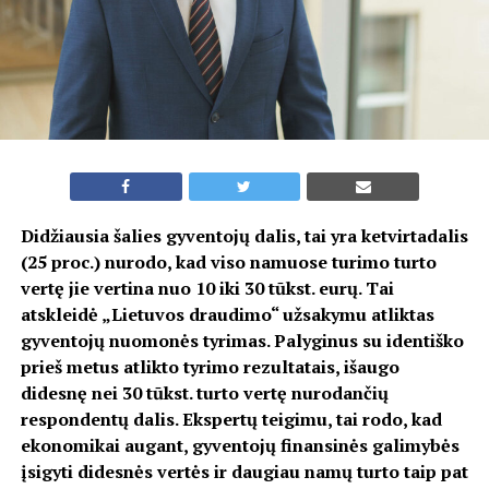
Didžiausia šalies gyventojų dalis, tai yra ketvirtadalis
(25 proc.) nurodo, kad viso namuose turimo turto
vertę jie vertina nuo 10 iki 30 tūkst. eurų. Tai
atskleidė „Lietuvos draudimo“ užsakymu atliktas
gyventojų nuomonės tyrimas. Palyginus su identiško
prieš metus atlikto tyrimo rezultatais, išaugo
didesnę nei 30 tūkst. turto vertę nurodančių
respondentų dalis. Ekspertų teigimu, tai rodo, kad
ekonomikai augant, gyventojų finansinės galimybės
įsigyti didesnės vertės ir daugiau namų turto taip pat