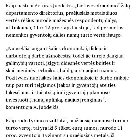
Kaip pastebi Artūras Juodeikis, „Lietuvos draudimo“ žalų
departamento direktorius, praėjusiais metais šiuos
vertės rėžius nurodė mažesnės respondentų dalys,
atitinkamai, 11 ir 12 proc. apklaustųjų, tad per metus
nemenkos gyventojų dalies namų turto vertė išaugo.
„Nuosekliai augant šalies ekonomikai, didėjo ir
darbuotojų darbo užmokestis, todėl jie turėjo daugiau
galimybių vartoti, įsigyti didesnės vertės buities ir
skaitmeninės technikos, baldų, atsinaujinti namus.
Pozityvios nuotaikos šalies ekonomikoje ir darbo rinkoje
taip pat turi teigiamos įtakos ir gyventojų ateities
lūkesčiams, ir tai atsispindi gyventojų planuose
investuoti į namų aplinką, naujus įrenginius“, −
komentuoja A. Juodeikis.
Kaip rodo tyrimo rezultatai, mažiausią namuose turimo
turto vertę, tai yra iki 5 tūkst. eurų sumos, nurodo 11
proc. gyventojų. Lyginant su praėjusiais metais, ši