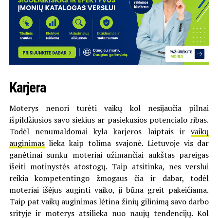
Karjera
Moterys nenori turėti vaikų kol nesijaučia pilnai
išpildžiusios savo siekius ar pasiekusios potencialo ribas.
Todėl nenumaldomai kyla karjeros laiptais ir
vaikų
auginimas
lieka kaip tolima svajonė. Lietuvoje vis dar
ganėtinai sunku moteriai užimančiai aukštas pareigas
išeiti motinystės atostogų. Taip atsitinka, nes verslui
reikia kompetentingo žmogaus čia ir dabar, todėl
moteriai išėjus auginti vaiko, ji būna greit pakeičiama.
Taip pat vaikų auginimas lėtina žinių gilinimą savo darbo
srityje ir moterys atsilieka nuo naujų tendencijų. Kol