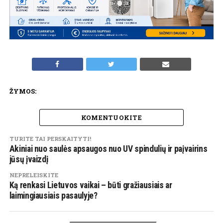
ŽYMOS:
KOMENTUOKITE
TURITE TAI PERSKAITYTI!
Akiniai nuo saulės apsaugos nuo UV spindulių ir paįvairins
jūsų įvaizdį
NEPRELEISKITE
Ką renkasi Lietuvos vaikai – būti gražiausiais ar
laimingiausiais pasaulyje?