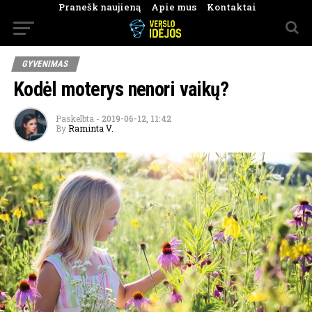
Pranešk naujieną
Apie mus
Kontaktai
GYVENIMAS
Kodėl moterys nenori vaikų?
Paskelbta
-
2019-06-12, 11:42
By
Raminta V.