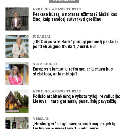
NEKILNOJAMASIS TURTAS
Perkate būstą, o notaras užimtas? Mažai kas
žino, kaip sandorį sutvarkyti greičiau
FINANSAI
„OP Corporate Bank” pirmąjį pusmetį paskolų
portfelį augino 8% iki 1,7 mlrd. Eur
STARTUOLIAI
Europos startuolių reforma: ar Lietuva bus
stebėtoja, ar laimėtoja?
NEKILNOJAMASIS TURTAS
Poilsio architektūroje vyksta tylioji revoliucija:
Lietuva – tarp geriausių pasaulinių pavyzdžių
VERSLAS
„Hesburger“ baigė savitarnos kasų projektą
Lietuvoje – investavo 1,5 mln. eurų