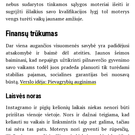
nebus sudarytos tinkamos sąlygos moteriai išeiti ir
sugrįžti išlaikius savo kvalifikacijos lygį tol moterys
vengs turėti vaikų jauname amžiuje.
Finansų trūkumas
Dar viena augančios visuomenės savybė yra padidėjusi
atsakomybė ir baimė dėl ateities. Jaunos šeimos
baiminasi, kad nepajėgs užtikrinti pilnaverčio gyvenimo
savo vaikams todėl juos pradeda planuoti tik turėdami
stabilias pajamas, socialines garantijas bei nuosavą
būstą.
Verslo idėja: Pievagrybių auginimas
Laisvės noras
Instagramo ir pigių kelionių laikais niekas nenori būti
pririštas vienoje vietoje. Nors ir dažnai teigiama, kad
keliauti su vaikais ir linksmintis taip pat galima, tačiau
tai nėra tas pats. Moterys nori gyventi be rūpesčių,