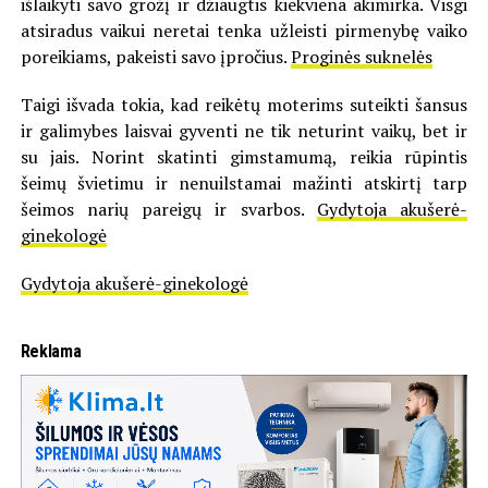
išlaikyti savo grožį ir džiaugtis kiekviena akimirka. Visgi
atsiradus vaikui neretai tenka užleisti pirmenybę vaiko
poreikiams, pakeisti savo įpročius.
Proginės suknelės
Taigi išvada tokia, kad reikėtų moterims suteikti šansus
ir galimybes laisvai gyventi ne tik neturint vaikų, bet ir
su jais. Norint skatinti gimstamumą, reikia rūpintis
šeimų švietimu ir nenuilstamai mažinti atskirtį tarp
šeimos narių pareigų ir svarbos.
Gydytoja akušerė-
ginekologė
Gydytoja akušerė-ginekologė
Reklama