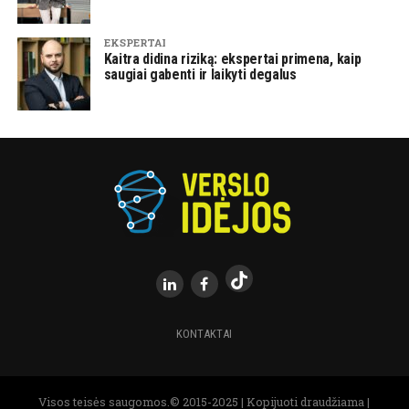
EKSPERTAI
Kaitra didina riziką: ekspertai primena, kaip
saugiai gabenti ir laikyti degalus
KONTAKTAI
Visos teisės saugomos.© 2015-2025 | Kopijuoti draudžiama |