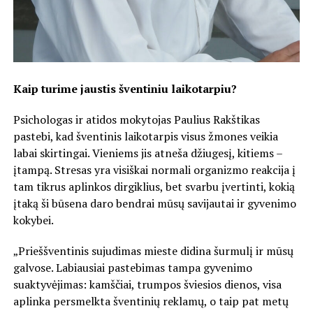
Kaip turime jaustis šventiniu laikotarpiu?
Psichologas ir atidos mokytojas Paulius Rakštikas
pastebi, kad šventinis laikotarpis visus žmones veikia
labai skirtingai. Vieniems jis atneša džiugesį, kitiems –
įtampą. Stresas yra visiškai normali organizmo reakcija į
tam tikrus aplinkos dirgiklius, bet svarbu įvertinti, kokią
įtaką ši būsena daro bendrai mūsų savijautai ir gyvenimo
kokybei.
„Prieššventinis sujudimas mieste didina šurmulį ir mūsų
galvose. Labiausiai pastebimas tampa gyvenimo
suaktyvėjimas: kamščiai, trumpos šviesios dienos, visa
aplinka persmelkta šventinių reklamų, o taip pat metų