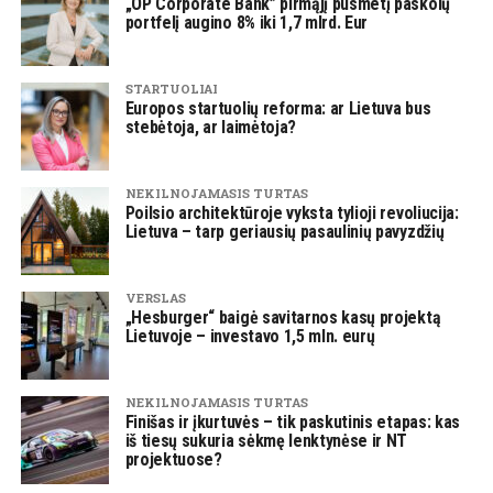
„OP Corporate Bank” pirmąjį pusmetį paskolų
portfelį augino 8% iki 1,7 mlrd. Eur
STARTUOLIAI
Europos startuolių reforma: ar Lietuva bus
stebėtoja, ar laimėtoja?
NEKILNOJAMASIS TURTAS
Poilsio architektūroje vyksta tylioji revoliucija:
Lietuva – tarp geriausių pasaulinių pavyzdžių
VERSLAS
„Hesburger“ baigė savitarnos kasų projektą
Lietuvoje – investavo 1,5 mln. eurų
NEKILNOJAMASIS TURTAS
Finišas ir įkurtuvės – tik paskutinis etapas: kas
iš tiesų sukuria sėkmę lenktynėse ir NT
projektuose?