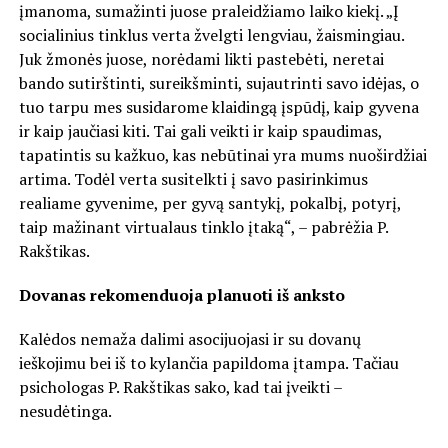
įmanoma, sumažinti juose praleidžiamo laiko kiekį. „Į
socialinius tinklus verta žvelgti lengviau, žaismingiau.
Juk žmonės juose, norėdami likti pastebėti, neretai
bando sutirštinti, sureikšminti, sujautrinti savo idėjas, o
tuo tarpu mes susidarome klaidingą įspūdį, kaip gyvena
ir kaip jaučiasi kiti. Tai gali veikti ir kaip spaudimas,
tapatintis su kažkuo, kas nebūtinai yra mums nuoširdžiai
artima. Todėl verta susitelkti į savo pasirinkimus
realiame gyvenime, per gyvą santykį, pokalbį, potyrį,
taip mažinant virtualaus tinklo įtaką“, – pabrėžia P.
Rakštikas.
Dovanas rekomenduoja planuoti iš anksto
Kalėdos nemaža dalimi asocijuojasi ir su dovanų
ieškojimu bei iš to kylančia papildoma įtampa. Tačiau
psichologas P. Rakštikas sako, kad tai įveikti –
nesudėtinga.