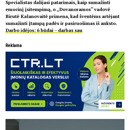
Specialistas dalijasi patarimais, kaip sumažinti
emocinį įsitempimą, o „Dovanoramos“ vadovė
Birutė Kalanovaitė primena, kad šventėms artėjant
sumažinti įtampą padės ir pasiruošimas iš anksto.
Darbo idėjos: 6 būdai – darbas sau
Reklama