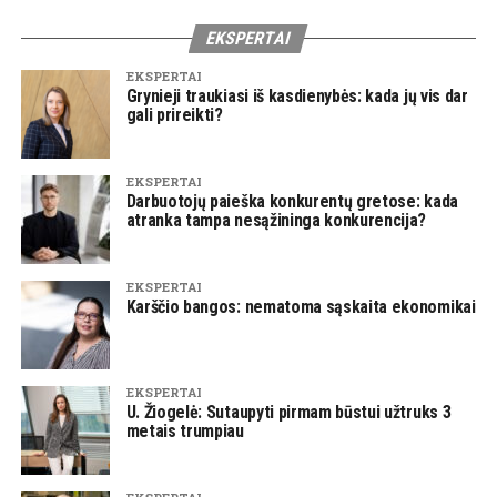
EKSPERTAI
EKSPERTAI
Grynieji traukiasi iš kasdienybės: kada jų vis dar
gali prireikti?
EKSPERTAI
Darbuotojų paieška konkurentų gretose: kada
atranka tampa nesąžininga konkurencija?
EKSPERTAI
Karščio bangos: nematoma sąskaita ekonomikai
EKSPERTAI
U. Žiogelė: Sutaupyti pirmam būstui užtruks 3
metais trumpiau