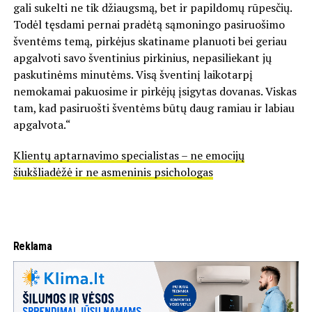
gali sukelti ne tik džiaugsmą, bet ir papildomų rūpesčių.
Todėl tęsdami pernai pradėtą sąmoningo pasiruošimo
šventėms temą, pirkėjus skatiname planuoti bei geriau
apgalvoti savo šventinius pirkinius, nepasiliekant jų
paskutinėms minutėms. Visą šventinį laikotarpį
nemokamai pakuosime ir pirkėjų įsigytas dovanas. Viskas
tam, kad pasiruošti šventėms būtų daug ramiau ir labiau
apgalvota.“
Klientų aptarnavimo specialistas – ne emocijų
šiukšliadėžė ir ne asmeninis psichologas
Reklama