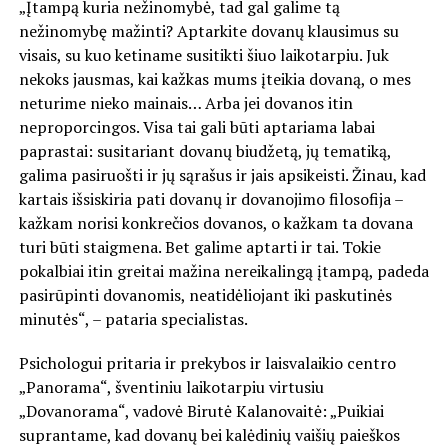
„Įtampą kuria nežinomybė, tad gal galime tą
nežinomybę mažinti? Aptarkite dovanų klausimus su
visais, su kuo ketiname susitikti šiuo laikotarpiu. Juk
nekoks jausmas, kai kažkas mums įteikia dovaną, o mes
neturime nieko mainais… Arba jei dovanos itin
neproporcingos. Visa tai gali būti aptariama labai
paprastai: susitariant dovanų biudžetą, jų tematiką,
galima pasiruošti ir jų sąrašus ir jais apsikeisti. Žinau, kad
kartais išsiskiria pati dovanų ir dovanojimo filosofija –
kažkam norisi konkrečios dovanos, o kažkam ta dovana
turi būti staigmena. Bet galime aptarti ir tai. Tokie
pokalbiai itin greitai mažina nereikalingą įtampą, padeda
pasirūpinti dovanomis, neatidėliojant iki paskutinės
minutės“, – pataria specialistas.
Psichologui pritaria ir prekybos ir laisvalaikio centro
„Panorama“, šventiniu laikotarpiu virtusiu
„Dovanorama“, vadovė Birutė Kalanovaitė: „Puikiai
suprantame, kad dovanų bei kalėdinių vaišių paieškos