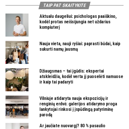
TAIP PAT SKAITYKITE
Aktualu daugeliui: psichologas paaiškino,
kodėl protas neišsijungia net uždarius
kompiuterį
Nauja vieta, nauji ryšiai: paprasti būdai, kaip
sukurti namų jausmą
Džiaugsmas – tai įgūdis: ekspertai
atskleidžia, kodėl verta jį puoselėti namuose
ir kaip tai padaryti
Vilniuje atidaryta nauja ekspozicijų ir
renginių erdvė: galerijos atidarymo proga
lankytojai rinkosi į įspūdingą patyriminę
parodą
Ar jaučiate nuovargį? 80 % pasaulio