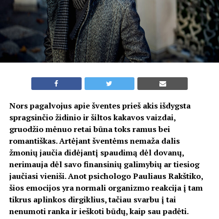
Nors pagalvojus apie šventes prieš akis išdygsta
spragsinčio židinio ir šiltos kakavos vaizdai,
gruodžio mėnuo retai būna toks ramus bei
romantiškas. Artėjant šventėms nemaža dalis
žmonių jaučia didėjantį spaudimą dėl dovanų,
nerimauja dėl savo finansinių galimybių ar tiesiog
jaučiasi vieniši. Anot psichologo Pauliaus Rakštiko,
šios emocijos yra normali organizmo reakcija į tam
tikrus aplinkos dirgiklius, tačiau svarbu į tai
nenumoti ranka ir ieškoti būdų, kaip sau padėti.