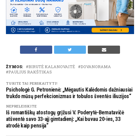
ŽYMOS:
BIRUTĖ KALANOVAITĖ
DOVANORAMA
PAULIUS RAKŠTIKAS
TURITE TAI PERSKAITYTI!
Psichologė G. Petronienė: „Mėgautis Kalėdomis dažniausiai
trukdo mūsų perfekcionizmas ir tobulos šventės iliuzijos“
NEPRELEISKITE
Iš romantiškų atostogų grįžusi V. Poderytė-Bernatavičė
atšventė savo 33-ajį gimtadienį: „Kai buvau 20-ies, 33
atrodė kaip pensija“