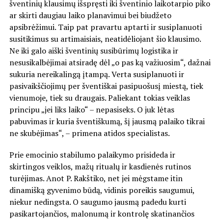
šventinių klausimų išspręsti iki šventinio laikotarpio piko
ar skirti daugiau laiko planavimui bei biudžeto
apsibrėžimui. Taip pat pravartu aptarti ir susiplanuoti
susitikimus su artimaisiais, neatidėliojant šio klausimo.
Ne iki galo aiški šventinių susibūrimų logistika ir
nesusikalbėjimai atsiradę dėl „o pas ką važiuosim“, dažnai
sukuria nereikalingą įtampą. Verta susiplanuoti ir
pasivaikščiojimų per šventiškai pasipuošusį miestą, tiek
vienumoje, tiek su draugais. Paliekant tokias veiklas
principu „jei liks laiko“ – nepasiseks. O juk lėtas
pabuvimas ir kuria šventiškumą, šį jausmą palaiko tikrai
ne skubėjimas“, – primena atidos specialistas.
Prie emocinio stabilumo palaikymo prisideda ir
skirtingos veiklos, mažų ritualų ir kasdienės rutinos
turėjimas. Anot P. Rakštiko, net jei mėgstame itin
dinamišką gyvenimo būdą, vidinis poreikis saugumui,
niekur nedingsta. O saugumo jausmą padedu kurti
pasikartojančios, malonumą ir kontrolę skatinančios