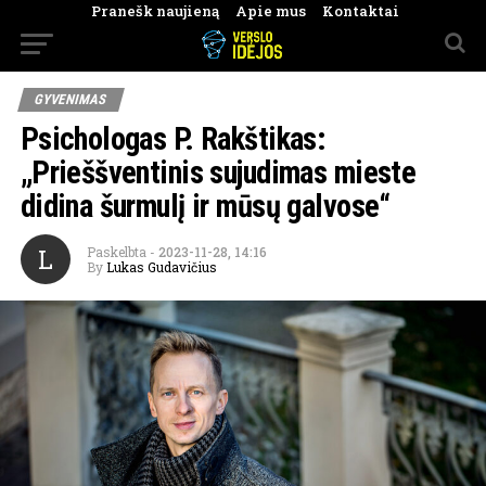
Pranešk naujieną
Apie mus
Kontaktai
GYVENIMAS
Psichologas P. Rakštikas:
„Prieššventinis sujudimas mieste
didina šurmulį ir mūsų galvose“
L
Paskelbta
-
2023-11-28, 14:16
By
Lukas Gudavičius