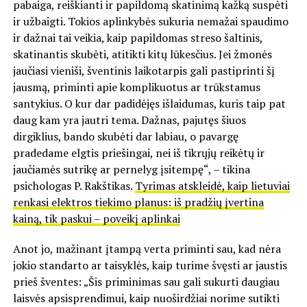
pabaiga, reiškianti ir papildomą skatinimą kažką suspėti
ir užbaigti. Tokios aplinkybės sukuria nemažai spaudimo
ir dažnai tai veikia, kaip papildomas streso šaltinis,
skatinantis skubėti, atitikti kitų lūkesčius. Jei žmonės
jaučiasi vieniši, šventinis laikotarpis gali pastiprinti šį
jausmą, priminti apie komplikuotus ar trūkstamus
santykius. O kur dar padidėjęs išlaidumas, kuris taip pat
daug kam yra jautri tema. Dažnas, pajutęs šiuos
dirgiklius, bando skubėti dar labiau, o pavargę
pradedame elgtis priešingai, nei iš tikrųjų reikėtų ir
jaučiamės sutrikę ar pernelyg įsitempę“, – tikina
psichologas P. Rakštikas.
Tyrimas atskleidė, kaip lietuviai
renkasi elektros tiekimo planus: iš pradžių įvertina
kainą, tik paskui – poveikį aplinkai
Anot jo, mažinant įtampą verta priminti sau, kad nėra
jokio standarto ar taisyklės, kaip turime švęsti ar jaustis
prieš šventes: „Šis priminimas sau gali sukurti daugiau
laisvės apsisprendimui, kaip nuoširdžiai norime sutikti