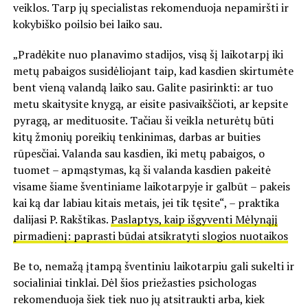
veiklos. Tarp jų specialistas rekomenduoja nepamiršti ir
kokybiško poilsio bei laiko sau.
„Pradėkite nuo planavimo stadijos, visą šį laikotarpį iki
metų pabaigos susidėliojant taip, kad kasdien skirtumėte
bent vieną valandą laiko sau. Galite pasirinkti: ar tuo
metu skaitysite knygą, ar eisite pasivaikščioti, ar kepsite
pyragą, ar medituosite. Tačiau ši veikla neturėtų būti
kitų žmonių poreikių tenkinimas, darbas ar buities
rūpesčiai. Valanda sau kasdien, iki metų pabaigos, o
tuomet – apmąstymas, ką ši valanda kasdien pakeitė
visame šiame šventiniame laikotarpyje ir galbūt – pakeis
kai ką dar labiau kitais metais, jei tik tęsite“, – praktika
dalijasi P. Rakštikas.
Paslaptys, kaip išgyventi Mėlynąjį
pirmadienį: paprasti būdai atsikratyti slogios nuotaikos
Be to, nemažą įtampą šventiniu laikotarpiu gali sukelti ir
socialiniai tinklai. Dėl šios priežasties psichologas
rekomenduoja šiek tiek nuo jų atsitraukti arba, kiek