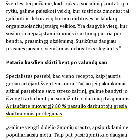
šventes. Jei jaučiame, kad trūksta socialinių kontaktų ir
ryšių, galime paieškoti veiklų, kur susitinka žmonės: tai
gali būti ir dekoracijų kūrimo dirbtuvės ar labdarą
organizuojančių įstaigų veiklos. Yra daugybė vietų, kur
susiburia nepažįstami žmonės ir artumą patiria per
bendrą, prasmingą užsiėmimą. Susikūrus daugiau
prasmės jausmo, vienišumas nebus toks slegiantis.“
Pataria kasdien skirti bent po valandą sau
Specialistas pastebi, kad vieno recepto, kaip jaustis
geriau artėjant šventėms nėra. Tačiau jei pakankamai
aiškiai pastebime savo streso šaltinį, galime bandyti jo
išvengti arba bent jau sumažinti jo daromą įtaką mums.
Ar jaučiate nuovargį? 80 % pasaulio darbuotojų gresia
skaitmeninis perdegimas
„Galime vengti didelio žmonių srauto, apsipirkdami ne
populiariausiu metu. Taip pat pasirūpinti kuo daugiau