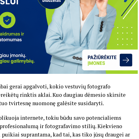
abai gerai apgalvoti, kokio vestuvių fotografo
reikėtų rinktis aklai. Kuo daugiau dėmesio skirsite
 tuo tvirtesnę nuomonę galėsite susidaryti.
blikuoja internete, tokiu būdu savo potencialiems
 profesionalumą ir fotografavimo stilių. Kiekvieno
 puikiai suprantama, kad tai, kas tiko jūsų draugei ar