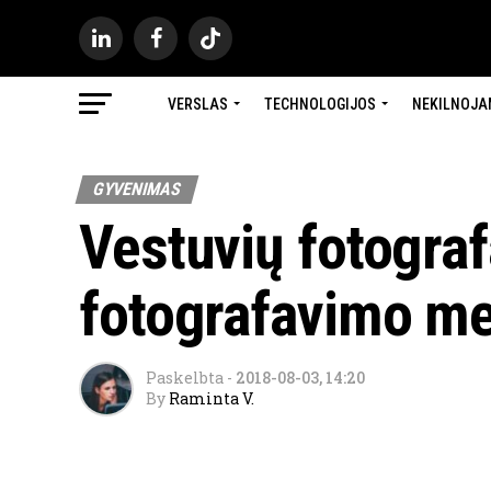
VERSLAS
TECHNOLOGIJOS
NEKILNOJA
GYVENIMAS
Vestuvių fotograf
fotografavimo m
Paskelbta
-
2018-08-03, 14:20
By
Raminta V.