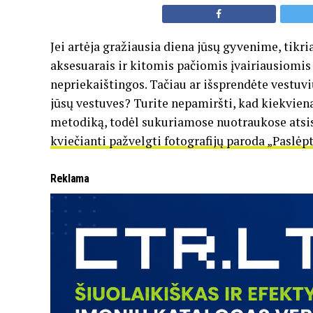
Jei artėja gražiausia diena jūsų gyvenime, tikri
aksesuarais ir kitomis pačiomis įvairiausiomis 
nepriekaištingos. Tačiau ar išsprendėte vestuv
jūsų vestuves? Turite nepamiršti, kad kiekviena
metodiką, todėl sukuriamose nuotraukose atsispi
kviečianti pažvelgti fotografijų paroda „Paslėpt
Reklama