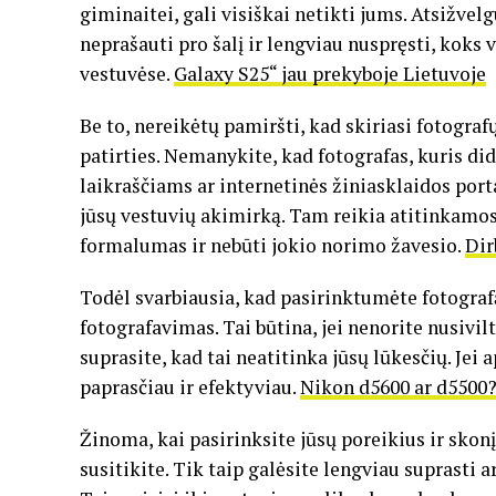
giminaitei, gali visiškai netikti jums. Atsižvel
neprašauti pro šalį ir lengviau nuspręsti, koks
vestuvėse.
Galaxy S25“ jau prekyboje Lietuvoje
Be to, nereikėtų pamiršti, kad skiriasi fotografų
patirties. Nemanykite, kad fotografas, kuris di
laikraščiams ar internetinės žiniasklaidos port
jūsų vestuvių akimirką. Tam reikia atitinkamos 
formalumas ir nebūti jokio norimo žavesio.
Dir
Todėl svarbiausia, kad pasirinktumėte fotografą
fotografavimas. Tai būtina, jei nenorite nusivi
suprasite, kad tai neatitinka jūsų lūkesčių. Jei 
paprasčiau ir efektyviau.
Nikon d5600 ar d5500
Žinoma, kai pasirinksite jūsų poreikius ir skonį
susitikite. Tik taip galėsite lengviau suprasti a