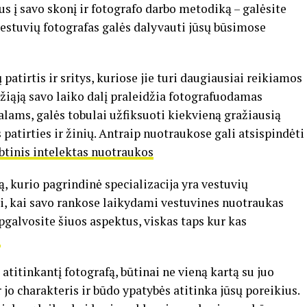
gus į savo skonį ir fotografo darbo metodiką – galėsite
 vestuvių fotografas galės dalyvauti jūsų būsimose
 patirtis ir sritys, kuriose jie turi daugiausiai reikiamos
džiąją savo laiko dalį praleidžia fotografuodamas
alams, galės tobulai užfiksuoti kiekvieną gražiausią
patirties ir žinių. Antraip nuotraukose gali atsispindėti
btinis intelektas nuotraukos
, kurio pagrindinė specializacija yra vestuvių
lti, kai savo rankose laikydami vestuvines nuotraukas
apgalvosite šiuos aspektus, viskas taps kur kas
?
 atitinkantį fotografą, būtinai ne vieną kartą su juo
r jo charakteris ir būdo ypatybės atitinka jūsų poreikius.