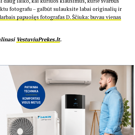
ai daug laiko, kai kuriuos klausimus, kurie svarbūs
ktu fotografu – galbūt sulauksite labai originalių ir
darbais papuošęs fotografas D. Ščiuka: buvau vienas
alinasi
VestuviuPrekes.lt
.