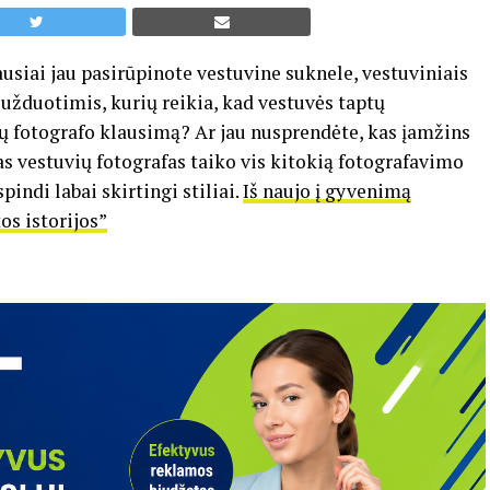
ausiai jau pasirūpinote vestuvine suknele, vestuviniais
užduotimis, kurių reikia, kad vestuvės taptų
ių fotografo klausimą? Ar jau nusprendėte, kas įamžins
s vestuvių fotografas taiko vis kitokią fotografavimo
ndi labai skirtingi stiliai.
Iš naujo į gyvenimą
os istorijos”