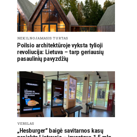
NEKILNOJAMASIS TURTAS
Poilsio architektūroje vyksta tylioji
revoliucija: Lietuva – tarp geriausių
pasaulinių pavyzdžių
VERSLAS
„Hesburger“ baigė savitarnos kasų