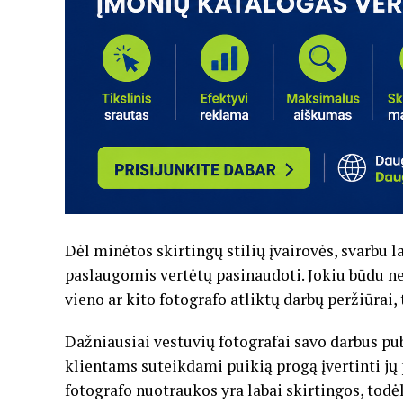
Dėl minėtos skirtingų stilių įvairovės, svarbu l
paslaugomis vertėtų pasinaudoti. Jokiu būdu ne
vieno ar kito fotografo atliktų darbų peržiūrai,
Dažniausiai vestuvių fotografai savo darbus pu
klientams suteikdami puikią progą įvertinti jų
fotografo nuotraukos yra labai skirtingos, todėl