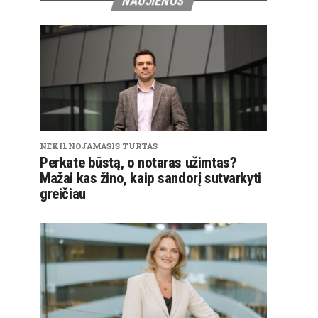
NAUJIENOS
NEKILNOJAMASIS TURTAS
Perkate būstą, o notaras užimtas?
Mažai kas žino, kaip sandorį sutvarkyti
greičiau