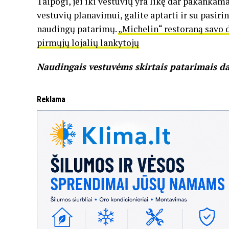
Taipogi, jei iki vestuvių yra likę dar pakankam
vestuvių planavimui, galite aptarti ir su pasirin
naudingų patarimų.
„Michelin“ restoraną savo 
pirmųjų lojalių lankytojų
Naudingais vestuvėms skirtais patarimais d
Reklama