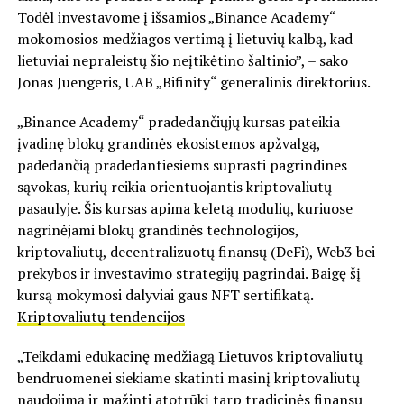
Todėl investavome į išsamios „Binance Academy“
mokomosios medžiagos vertimą į lietuvių kalbą, kad
lietuviai nepraleistų šio neįtikėtino šaltinio”, – sako
Jonas Juengeris, UAB „Bifinity“ generalinis direktorius.
„Binance Academy“ pradedančiųjų kursas pateikia
įvadinę blokų grandinės ekosistemos apžvalgą,
padedančią pradedantiesiems suprasti pagrindines
sąvokas, kurių reikia orientuojantis kriptovaliutų
pasaulyje. Šis kursas apima keletą modulių, kuriuose
nagrinėjami blokų grandinės technologijos,
kriptovaliutų, decentralizuotų finansų (DeFi), Web3 bei
prekybos ir investavimo strategijų pagrindai. Baigę šį
kursą mokymosi dalyviai gaus NFT sertifikatą.
Kriptovaliutų tendencijos
„Teikdami edukacinę medžiagą Lietuvos kriptovaliutų
bendruomenei siekiame skatinti masinį kriptovaliutų
naudojimą ir mažinti atotrūkį tarp tradicinės finansų