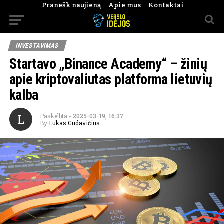
Pranešk naujieną
Apie mus
Kontaktai
INVESTAVIMAS
Startavo „Binance Academy“ – žinių
apie kriptovaliutas platforma lietuvių
kalba
L
Paskelbta
-
2025-03-19, 16:37
By
Lukas Gudavičius