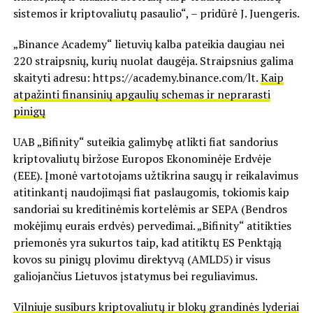
sistemos ir kriptovaliutų pasaulio“, – pridūrė J. Juengeris.
„Binance Academy“ lietuvių kalba pateikia daugiau nei
220 straipsnių, kurių nuolat daugėja. Straipsnius galima
skaityti adresu: https://academy.binance.com/lt.
Kaip
atpažinti finansinių apgaulių schemas ir neprarasti
pinigų
UAB „Bifinity“ suteikia galimybę atlikti fiat sandorius
kriptovaliutų biržose Europos Ekonominėje Erdvėje
(EEE). Įmonė vartotojams užtikrina saugų ir reikalavimus
atitinkantį naudojimąsi fiat paslaugomis, tokiomis kaip
sandoriai su kreditinėmis kortelėmis ar SEPA (Bendros
mokėjimų eurais erdvės) pervedimai. „Bifinity“ atitikties
priemonės yra sukurtos taip, kad atitiktų ES Penktąją
kovos su pinigų plovimu direktyvą (AMLD5) ir visus
galiojančius Lietuvos įstatymus bei reguliavimus.
Vilniuje susiburs kriptovaliutų ir blokų grandinės lyderiai