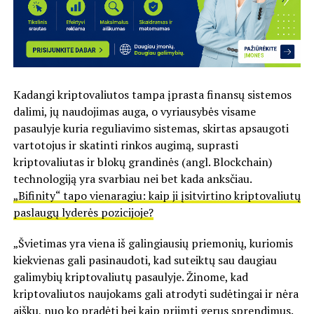
Kadangi kriptovaliutos tampa įprasta finansų sistemos
dalimi, jų naudojimas auga, o vyriausybės visame
pasaulyje kuria reguliavimo sistemas, skirtas apsaugoti
vartotojus ir skatinti rinkos augimą, suprasti
kriptovaliutas ir blokų grandinės (angl. Blockchain)
technologiją yra svarbiau nei bet kada anksčiau.
„Bifinity“ tapo vienaragiu: kaip ji įsitvirtino kriptovaliutų
paslaugų lyderės pozicijoje?
„Švietimas yra viena iš galingiausių priemonių, kuriomis
kiekvienas gali pasinaudoti, kad suteiktų sau daugiau
galimybių kriptovaliutų pasaulyje. Žinome, kad
kriptovaliutos naujokams gali atrodyti sudėtingai ir nėra
aišku, nuo ko pradėti bei kaip priimti gerus sprendimus.