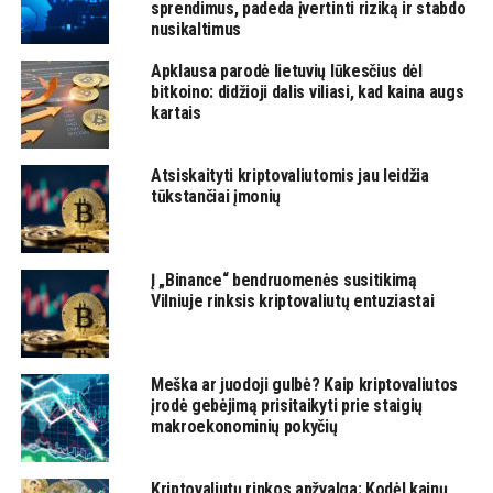
sprendimus, padeda įvertinti riziką ir stabdo
nusikaltimus
Apklausa parodė lietuvių lūkesčius dėl
bitkoino: didžioji dalis viliasi, kad kaina augs
kartais
Atsiskaityti kriptovaliutomis jau leidžia
tūkstančiai įmonių
Į „Binance“ bendruomenės susitikimą
Vilniuje rinksis kriptovaliutų entuziastai
Meška ar juodoji gulbė? Kaip kriptovaliutos
įrodė gebėjimą prisitaikyti prie staigių
makroekonominių pokyčių
Kriptovaliutų rinkos apžvalga: Kodėl kainų