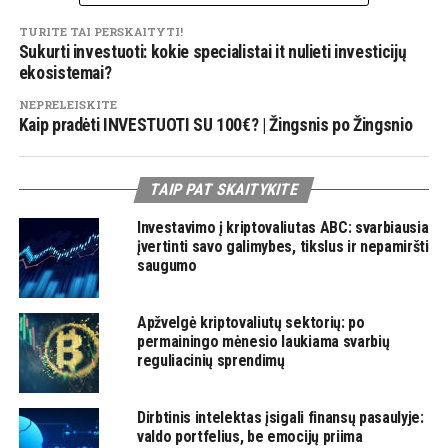
TURITE TAI PERSKAITYTI!
Sukurti investuoti: kokie specialistai it nulieti investicijų
ekosistemai?
NEPRELEISKITE
Kaip pradėti INVESTUOTI SU 100€? | Žingsnis po Žingsnio
TAIP PAT SKAITYKITE
Investavimo į kriptovaliutas ABC: svarbiausia
įvertinti savo galimybes, tikslus ir nepamiršti
saugumo
Apžvelgė kriptovaliutų sektorių: po
permainingo mėnesio laukiama svarbių
reguliacinių sprendimų
Dirbtinis intelektas įsigali finansų pasaulyje:
valdo portfelius, be emocijų priima