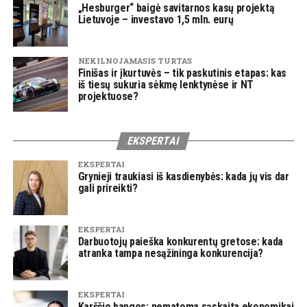
„Hesburger“ baigė savitarnos kasų projektą
Lietuvoje – investavo 1,5 mln. eurų
NEKILNOJAMASIS TURTAS
Finišas ir įkurtuvės – tik paskutinis etapas: kas
iš tiesų sukuria sėkmę lenktynėse ir NT
projektuose?
EKSPERTAI
EKSPERTAI
Grynieji traukiasi iš kasdienybės: kada jų vis dar
gali prireikti?
EKSPERTAI
Darbuotojų paieška konkurentų gretose: kada
atranka tampa nesąžininga konkurencija?
EKSPERTAI
Karščio bangos: nematoma sąskaita ekonomikai