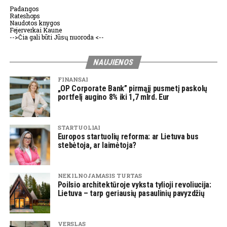
Padangos
Rateshops
Naudotos knygos
Fejerverkai Kaune
-->Čia gali būti Jūsų nuoroda <--
NAUJIENOS
FINANSAI
„OP Corporate Bank” pirmąjį pusmetį paskolų
portfelį augino 8% iki 1,7 mlrd. Eur
STARTUOLIAI
Europos startuolių reforma: ar Lietuva bus
stebėtoja, ar laimėtoja?
NEKILNOJAMASIS TURTAS
Poilsio architektūroje vyksta tylioji revoliucija:
Lietuva – tarp geriausių pasaulinių pavyzdžių
VERSLAS