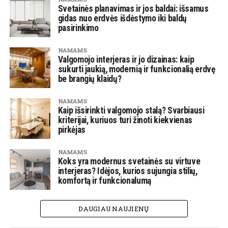
Svetainės planavimas ir jos baldai: išsamus
gidas nuo erdvės išdėstymo iki baldų
pasirinkimo
NAMAMS
Valgomojo interjeras ir jo dizainas: kaip
sukurti jaukią, modernią ir funkcionalią erdvę
be brangių klaidų?
NAMAMS
Kaip išsirinkti valgomojo stalą? Svarbiausi
kriterijai, kuriuos turi žinoti kiekvienas
pirkėjas
NAMAMS
Koks yra modernus svetainės su virtuve
interjeras? Idėjos, kurios sujungia stilių,
komfortą ir funkcionalumą
DAUGIAU NAUJIENŲ