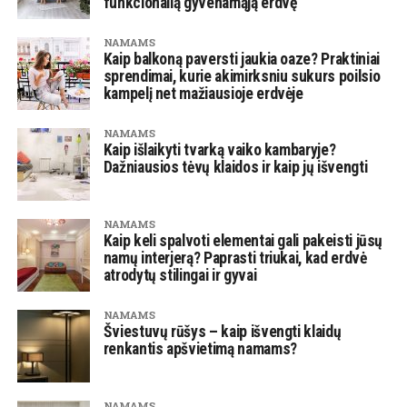
funkcionalią gyvenamąją erdvę
NAMAMS
Kaip balkoną paversti jaukia oaze? Praktiniai
sprendimai, kurie akimirksniu sukurs poilsio
kampelį net mažiausioje erdvėje
NAMAMS
Kaip išlaikyti tvarką vaiko kambaryje?
Dažniausios tėvų klaidos ir kaip jų išvengti
NAMAMS
Kaip keli spalvoti elementai gali pakeisti jūsų
namų interjerą? Paprasti triukai, kad erdvė
atrodytų stilingai ir gyvai
NAMAMS
Šviestuvų rūšys – kaip išvengti klaidų
renkantis apšvietimą namams?
NAMAMS