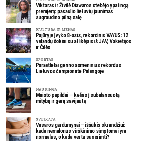
Viktoras ir Živilė Diawaros stebėjo ypatingą
premjerą: pasaulio lietuvių jaunimas
sugraudino pilną salę
KULTŪRA IR MENAS
Pajūryje įvyko 8-asis, rekordinis VAYUS: 12
valandų šokiai su atlikėjais iš JAV, Vokietijos
ir Čilės
SPORTAS
Paraatletai gerino asmeninius rekordus
Lietuvos čempionate Palangoje
NAUDINGA
Maisto papildai — kelias į subalansuotą
mitybą ir gerą savijautą
SVEIKATA
Vasaros gardumynai – iššūkis skrandžiui:
kada nemalonūs virškinimo simptomai yra
normalūs, o kada verta sunerimti?