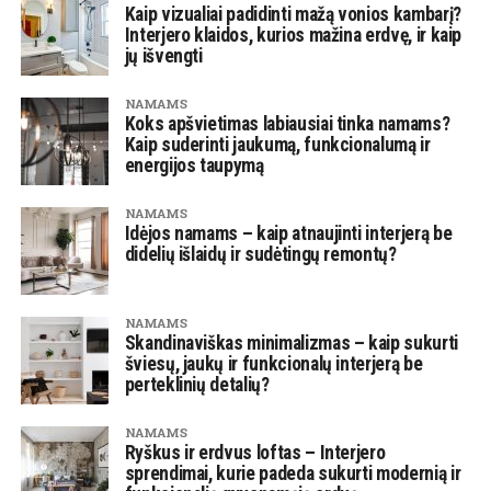
Kaip vizualiai padidinti mažą vonios kambarį?
Interjero klaidos, kurios mažina erdvę, ir kaip
jų išvengti
NAMAMS
Koks apšvietimas labiausiai tinka namams?
Kaip suderinti jaukumą, funkcionalumą ir
energijos taupymą
NAMAMS
Idėjos namams – kaip atnaujinti interjerą be
didelių išlaidų ir sudėtingų remontų?
NAMAMS
Skandinaviškas minimalizmas – kaip sukurti
šviesų, jaukų ir funkcionalų interjerą be
perteklinių detalių?
NAMAMS
Ryškus ir erdvus loftas – Interjero
sprendimai, kurie padeda sukurti modernią ir