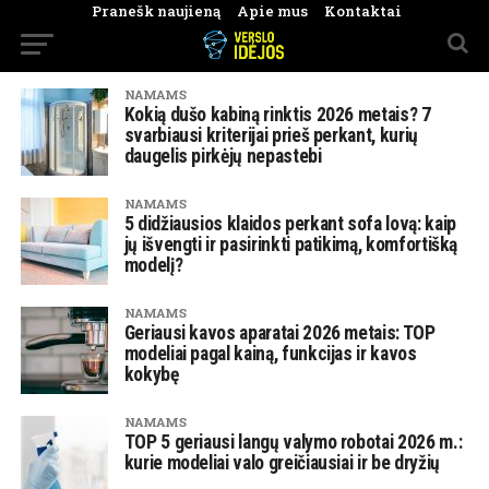
Pranešk naujieną
Apie mus
Kontaktai
NAMAMS
Kokią dušo kabiną rinktis 2026 metais? 7
svarbiausi kriterijai prieš perkant, kurių
daugelis pirkėjų nepastebi
NAMAMS
5 didžiausios klaidos perkant sofa lovą: kaip
jų išvengti ir pasirinkti patikimą, komfortišką
modelį?
NAMAMS
Geriausi kavos aparatai 2026 metais: TOP
modeliai pagal kainą, funkcijas ir kavos
kokybę
NAMAMS
TOP 5 geriausi langų valymo robotai 2026 m.:
kurie modeliai valo greičiausiai ir be dryžių