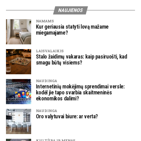
NAUJIENOS
NAMAMS
Kur geriausia statyti lovą mažame
miegamajame?
LAISVALAIKIS
Stalo žaidimų vakaras: kaip pasiruošti, kad
smagu būtų visiems?
NAUDINGA
Internetinių mokėjimų sprendimai versle:
kodėl jie tapo svarbia skaitmeninės
ekonomikos dalimi?
NAUDINGA
Oro valytuvai biure: ar verta?
KULTŪRA IR MENAS