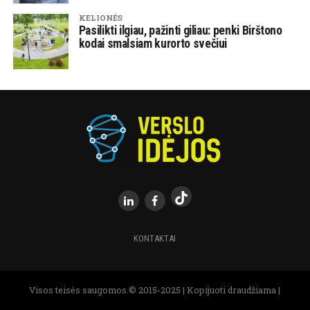
KELIONĖS
Pasilikti ilgiau, pažinti giliau: penki Birštono
kodai smalsiam kurorto svečiui
KONTAKTAI
Visos teisės saugomos.© 2015-2025 | Kopijuoti draudžiama |