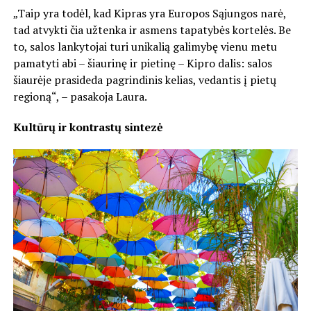
„Taip yra todėl, kad Kipras yra Europos Sąjungos narė,
tad atvykti čia užtenka ir asmens tapatybės kortelės. Be
to, salos lankytojai turi unikalią galimybę vienu metu
pamatyti abi – šiaurinę ir pietinę – Kipro dalis: salos
šiaurėje prasideda pagrindinis kelias, vedantis į pietų
regioną“, – pasakoja Laura.
Kultūrų ir kontrastų sintezė