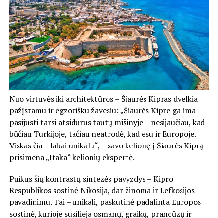
Nuo virtuvės iki architektūros – Šiaurės Kipras dvelkia
pažįstamu ir egzotišku žavesiu: „Šiaurės Kipre galima
pasijusti tarsi atsidūrus tautų mišinyje – nesijaučiau, kad
būčiau Turkijoje, tačiau neatrodė, kad esu ir Europoje.
Viskas čia – labai unikalu“, – savo kelionę į Šiaurės Kiprą
prisimena „Itaka“ kelionių ekspertė.
Puikus šių kontrastų sintezės pavyzdys – Kipro
Respublikos sostinė Nikosija, dar žinoma ir Lefkosijos
pavadinimu. Tai – unikali, paskutinė padalinta Europos
sostinė, kurioje susilieja osmanų, graikų, prancūzų ir