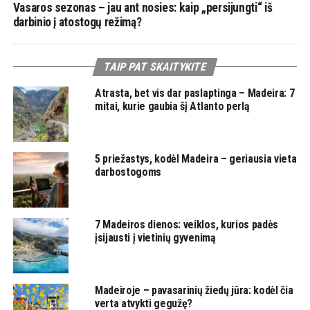
Vasaros sezonas – jau ant nosies: kaip „persijungti“ iš
darbinio į atostogų režimą?
TAIP PAT SKAITYKITE
Atrasta, bet vis dar paslaptinga – Madeira: 7
mitai, kurie gaubia šį Atlanto perlą
5 priežastys, kodėl Madeira – geriausia vieta
darbostogoms
7 Madeiros dienos: veiklos, kurios padės
įsijausti į vietinių gyvenimą
Madeiroje – pavasarinių žiedų jūra: kodėl čia
verta atvykti gegužę?