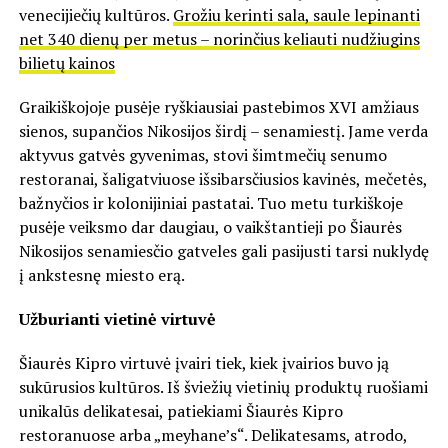
venecijiečių kultūros.
Grožiu kerinti sala, saule lepinanti
net 340 dienų per metus – norinčius keliauti nudžiugins
bilietų kainos
Graikiškojoje pusėje ryškiausiai pastebimos XVI amžiaus
sienos, supančios Nikosijos širdį – senamiestį. Jame verda
aktyvus gatvės gyvenimas, stovi šimtmečių senumo
restoranai, šaligatviuose išsibarsčiusios kavinės, mečetės,
bažnyčios ir kolonijiniai pastatai. Tuo metu turkiškoje
pusėje veiksmo dar daugiau, o vaikštantieji po Šiaurės
Nikosijos senamiesčio gatveles gali pasijusti tarsi nuklydę
į ankstesnę miesto erą.
Užburianti vietinė virtuvė
Šiaurės Kipro virtuvė įvairi tiek, kiek įvairios buvo ją
sukūrusios kultūros. Iš šviežių vietinių produktų ruošiami
unikalūs delikatesai, patiekiami Šiaurės Kipro
restoranuose arba „meyhane’s“. Delikatesams, atrodo,