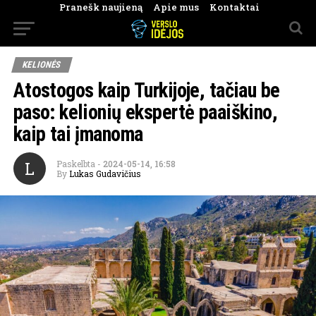
Pranešk naujieną
Apie mus
Kontaktai
KELIONĖS
Atostogos kaip Turkijoje, tačiau be
paso: kelionių ekspertė paaiškino,
kaip tai įmanoma
L
Paskelbta
-
2024-05-14, 16:58
By
Lukas Gudavičius