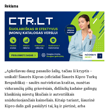
Reklama
„Apkeliavau daug pasaulio šalių, tačiau ši kryptis –
unikali! Šiaurės Kipras (oficialiai Šiaurės Kipro Turkų
Respublika) – saulės nutviekstas kraštas, nusėtas
viduramžių pilių griuvėsiais, didžiulių kadaise galingų
klasikinių miestų likučiais ir autentiškais
snūduriuojančiais kaimeliais. Kitaip tariant, šiaurinė
Kipro dalis gali pasiūlyti tai, ką ir pietinė, arba