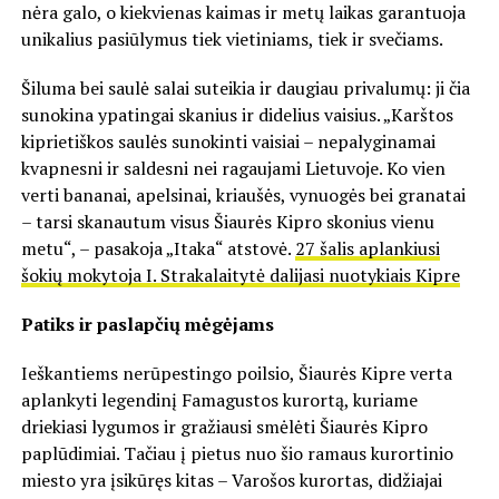
nėra galo, o kiekvienas kaimas ir metų laikas garantuoja
unikalius pasiūlymus tiek vietiniams, tiek ir svečiams.
Šiluma bei saulė salai suteikia ir daugiau privalumų: ji čia
sunokina ypatingai skanius ir didelius vaisius. „Karštos
kiprietiškos saulės sunokinti vaisiai – nepalyginamai
kvapnesni ir saldesni nei ragaujami Lietuvoje. Ko vien
verti bananai, apelsinai, kriaušės, vynuogės bei granatai
– tarsi skanautum visus Šiaurės Kipro skonius vienu
metu“, – pasakoja „Itaka“ atstovė.
27 šalis aplankiusi
šokių mokytoja I. Strakalaitytė dalijasi nuotykiais Kipre
Patiks ir paslapčių mėgėjams
Ieškantiems nerūpestingo poilsio, Šiaurės Kipre verta
aplankyti legendinį Famagustos kurortą, kuriame
driekiasi lygumos ir gražiausi smėlėti Šiaurės Kipro
paplūdimiai. Tačiau į pietus nuo šio ramaus kurortinio
miesto yra įsikūręs kitas – Varošos kurortas, didžiajai