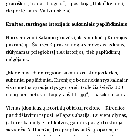
graikiškoji, tik dar daugiau“, – pasakoja „Itaka“ kelionių
ekspertė Laura Vaitkunskienė.
Kraštas, turtingas istorija ir auksiniais paplūdimiais
Nuo senovinių Salamio griuvėsių iki spindinčių Kirenijos
pakrančių – Šiaurės Kipras sujungia senovės vaizdinius,
siūlydamas prieglobstį tiek istorijos, tiek paplūdimių
mėgėjams.
„Mane nustebino regione sukauptos istorijos kiekis,
auksiniai paplūdimiai, Kirenijoje besidriekiantys kalnai ir
visus metus vyraujantys geri orai. Saulė čia šviečia 300
dienų per metus, ir taip yra iš tikrųjų“, – pasakoja Laura.
Vienas įdomiausių istorinių objektų regione – Kirenijos
pasididžiavimu tapusi Bellapais abatija. Tai vienuolynas,
įsikūręs kaimelyje ant kalvos, galintis pasigirti istorija,
siekiančia XIII amžių. Jis apsuptas aukštų kiparisų ir