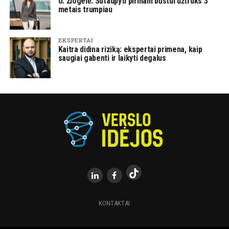
U. Žiogelė: Sutaupyti pirmam būstui užtruks 3
metais trumpiau
EKSPERTAI
Kaitra didina riziką: ekspertai primena, kaip
saugiai gabenti ir laikyti degalus
KONTAKTAI