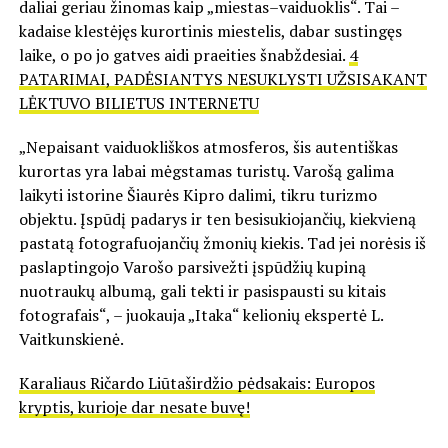
daliai geriau žinomas kaip „miestas–vaiduoklis“. Tai –
kadaise klestėjęs kurortinis miestelis, dabar sustingęs
laike, o po jo gatves aidi praeities šnabždesiai.
4
PATARIMAI, PADĖSIANTYS NESUKLYSTI UŽSISAKANT
LĖKTUVO BILIETUS INTERNETU
„Nepaisant vaiduokliškos atmosferos, šis autentiškas
kurortas yra labai mėgstamas turistų. Varošą galima
laikyti istorine Šiaurės Kipro dalimi, tikru turizmo
objektu. Įspūdį padarys ir ten besisukiojančių, kiekvieną
pastatą fotografuojančių žmonių kiekis. Tad jei norėsis iš
paslaptingojo Varošo parsivežti įspūdžių kupiną
nuotraukų albumą, gali tekti ir pasispausti su kitais
fotografais“, – juokauja „Itaka“ kelionių ekspertė L.
Vaitkunskienė.
Karaliaus Ričardo Liūtaširdžio pėdsakais: Europos
kryptis, kurioje dar nesate buvę!