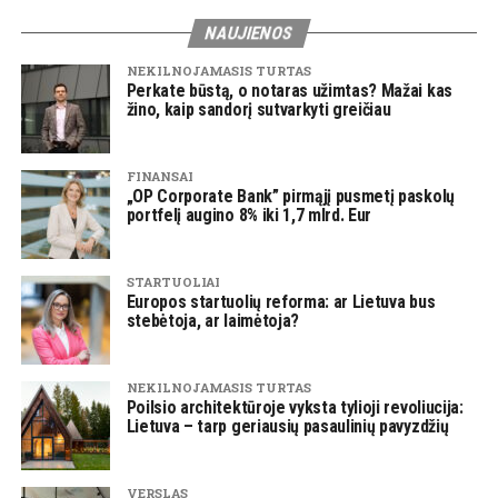
NAUJIENOS
NEKILNOJAMASIS TURTAS
Perkate būstą, o notaras užimtas? Mažai kas
žino, kaip sandorį sutvarkyti greičiau
FINANSAI
„OP Corporate Bank” pirmąjį pusmetį paskolų
portfelį augino 8% iki 1,7 mlrd. Eur
STARTUOLIAI
Europos startuolių reforma: ar Lietuva bus
stebėtoja, ar laimėtoja?
NEKILNOJAMASIS TURTAS
Poilsio architektūroje vyksta tylioji revoliucija:
Lietuva – tarp geriausių pasaulinių pavyzdžių
VERSLAS