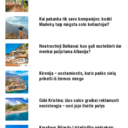
Kai pakanka tik savo kompanijos: kodėl
Madeirą taip mėgsta solo keliautojai?
Neatrastieji Balkanai: kuo gali nustebinti dar
menkai pažįstama Albanija?
Kirenija – uostamiestis, kuris padės sielą
prikelti iš žiemos miego
Gidė Kristina: šios salos graikai reklamuoti
nesistengia – nori joje ilsėtis patys
Karaliaus Ričardo Liūtaširdžio pėdsakais: