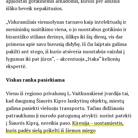
apjuostas gotikinėmis arkadomis, kurios per amžius
išliko beveik nepakitusios.
„Viduramžiais vienuolynas tarnavo kaip intelektualų ir
menininkų susitikimo viena, o jo nuostabus gotikinio ir
bizantiško stiliaus derinys, išlikęs iki šių dienų, vis dar
primena apie savo buvusią didybę. Iš čia laiptais galima
pakilti ant stogo, iš kurio atsiveria nuostabūs vaizdai į
lygumas iki pat jūros“, – akcentuoja „Itaka“ kelionių
ekspertė.
Viskas ranka pasiekiama
Vienu iš regiono privalumų L. Vaitkunskienė įvardija tai,
kad daugumą Šiaurės Kipro lankytinų objektų, miestų
galima pasiekti viešuoju transportu. Tačiau didžiausiu
patrauklumu ji nurodo patogumą atvykti: norint patekti
į Šiaurės Kiprą, nereikia paso.
Kirenija – uostamiestis,
kuris padės sielą prikelti iš žiemos miego