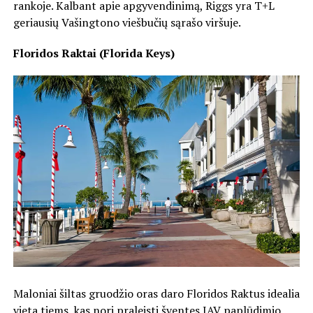
rankoje. Kalbant apie apgyvendinimą, Riggs yra T+L
geriausių Vašingtono viešbučių sąrašo viršuje.
Floridos Raktai (Florida Keys)
Maloniai šiltas gruodžio oras daro Floridos Raktus idealia
vieta tiems, kas nori praleisti šventes JAV paplūdimio