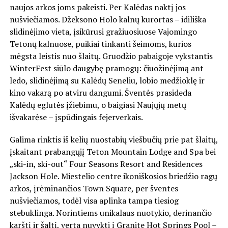
naujos arkos joms pakeisti. Per Kalėdas naktį jos
nušviečiamos. Džeksono Holo kalnų kurortas – idiliška
slidinėjimo vieta, įsikūrusi gražiuosiuose Vajomingo
Tetonų kalnuose, puikiai tinkanti šeimoms, kurios
mėgsta leistis nuo šlaitų. Gruodžio pabaigoje vykstantis
WinterFest siūlo daugybę pramogų: čiuožinėjimą ant
ledo, slidinėjimą su Kalėdų Seneliu, lobio medžioklę ir
kino vakarą po atviru dangumi. Šventės prasideda
Kalėdų eglutės įžiebimu, o baigiasi Naujųjų metų
išvakarėse – įspūdingais fejerverkais.
Galima rinktis iš kelių nuostabių viešbučių prie pat šlaitų,
įskaitant prabangųjį Teton Mountain Lodge and Spa bei
„ski-in, ski-out“ Four Seasons Resort and Residences
Jackson Hole. Miestelio centre ikoniškosios briedžio ragų
arkos, įrėminančios Town Square, per šventes
nušviečiamos, todėl visa aplinka tampa tiesiog
stebuklinga. Norintiems unikalaus nuotykio, derinančio
karštį ir šaltį, verta nuvykti į Granite Hot Springs Pool –