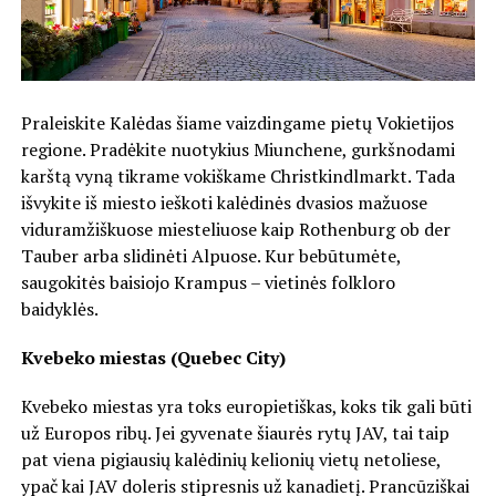
Praleiskite Kalėdas šiame vaizdingame pietų Vokietijos
regione. Pradėkite nuotykius Miunchene, gurkšnodami
karštą vyną tikrame vokiškame Christkindlmarkt. Tada
išvykite iš miesto ieškoti kalėdinės dvasios mažuose
viduramžiškuose miesteliuose kaip Rothenburg ob der
Tauber arba slidinėti Alpuose. Kur bebūtumėte,
saugokitės baisiojo Krampus – vietinės folkloro
baidyklės.
Kvebeko miestas (Quebec City)
Kvebeko miestas yra toks europietiškas, koks tik gali būti
už Europos ribų. Jei gyvenate šiaurės rytų JAV, tai taip
pat viena pigiausių kalėdinių kelionių vietų netoliese,
ypač kai JAV doleris stipresnis už kanadietį. Prancūziškai