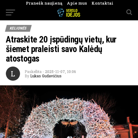
Pranešk naujieną
Apie mus
Kontaktai
KELIONĖS
Atraskite 20 įspūdingų vietų, kur
šiemet praleisti savo Kalėdų
atostogas
L
Paskelbta
-
2025-11-07, 10:06
By
Lukas Gudavičius