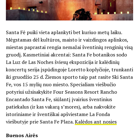
Santa Fė puiki vieta aplankyti bet kuriuo metų laiku.
Mėgstamas dėl kultūros, maisto ir vaizdingos aplinkos,
miestas paprastai rengia nemažai šventinių renginių visą
gruodį. Kasmetiniai akcentai: Santa Fe botanikos sodo
La Luz de Las Noches šviesų ekspozicija ir kalėdinių
koncertų serija įspūdingoje Loretto koplyčioje, trunkanti
iki gruodžio 25 d. Žiemos sporto taip pat rasite Ski Santa
Fe, vos 15 mylių nuo miesto. Specialiam viešbučio
potyriui užsisakykite Four Seasons Resort Rancho
Encantado Santa Fe, siūlantį įvairius šventinius
patiekalus (ir kas vakarą s’mores), arba nakvokite
istoriniame ir šventiškai apšviestame La Fonda
viešbutyje prie Santa Fe Plaza.
Kalėdos ant nosies
Buenos Airės