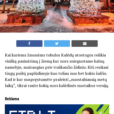
Kai kuriems žmonėms tobulos Kalėdų atostogos reiškia
visišką pasinėrimą į žiemą kur nors snieguotame kalnų
namelyje, susirangius prie traškančio židinio. Kiti renkasi
tingų poilsį paplūdimyje kuo toliau nuo bet kokio šalčio.
Kad ir kur nuspręstumėte praleisti „nuostabiausią metų
laiką“, tikrai rasite kokią nors kalėdinės nuotaikos versiją.
Reklama