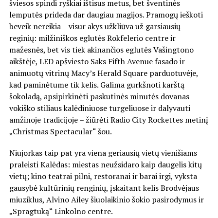
šviesos spindi ryškiai ištisus metus, bet šventinės
lemputės prideda dar daugiau magijos. Pramogų ieškoti
beveik nereikia – visur akys užkliūva už garsiausių
reginių: milžiniškos eglutės Rokfelerio centre ir
mažesnės, bet vis tiek akinančios eglutės Vašingtono
aikštėje, LED apšviesto Saks Fifth Avenue fasado ir
animuotų vitrinų Macy’s Herald Square parduotuvėje,
kad paminėtume tik kelis. Galima gurkšnoti karštą
šokoladą, apsipirkinėti paskutinės minutės dovanas
vokiško stiliaus kalėdiniuose turgeliuose ir dalyvauti
amžinoje tradicijoje – žiūrėti Radio City Rockettes metinį
„Christmas Spectacular“ šou.
Niujorkas taip pat yra viena geriausių vietų vienišiams
praleisti Kalėdas: miestas neužsidaro kaip daugelis kitų
vietų; kino teatrai pilni, restoranai ir barai irgi, vyksta
gausybė kultūrinių renginių, įskaitant kelis Brodvėjaus
miuziklus, Alvino Ailey šiuolaikinio šokio pasirodymus ir
„Spragtuką“ Linkolno centre.