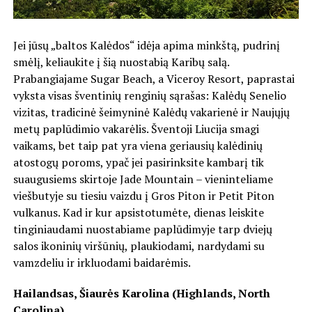
Jei jūsų „baltos Kalėdos“ idėja apima minkštą, pudrinį
smėlį, keliaukite į šią nuostabią Karibų salą.
Prabangiajame Sugar Beach, a Viceroy Resort, paprastai
vyksta visas šventinių renginių sąrašas: Kalėdų Senelio
vizitas, tradicinė šeimyninė Kalėdų vakarienė ir Naujųjų
metų paplūdimio vakarėlis. Šventoji Liucija smagi
vaikams, bet taip pat yra viena geriausių kalėdinių
atostogų poroms, ypač jei pasirinksite kambarį tik
suaugusiems skirtoje Jade Mountain – vieninteliame
viešbutyje su tiesiu vaizdu į Gros Piton ir Petit Piton
vulkanus. Kad ir kur apsistotumėte, dienas leiskite
tinginiaudami nuostabiame paplūdimyje tarp dviejų
salos ikoninių viršūnių, plaukiodami, nardydami su
vamzdeliu ir irkluodami baidarėmis.
Hailandsas, Šiaurės Karolina (Highlands, North
Carolina)