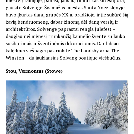
miestelį Danijoje, panašų jausmą (ir kur kas šiltesnį orą)
gausite Solvenge. Šis mažas miestas Santa Ynez slėnyje
buvo įkurtas danų grupės XX a. pradžioje, ir jie sukūrė šią
žavią bendruomenę, dabar žinomą dėl danų verslų ir
architektūros. Solvenge paprastai rengia Julefest –
daugiau nei mėnesį trunkančią kaimelio šventę su lauko
susibūrimais ir šventinėmis dekoracijomis. Dar labiau
kalėdinei viešnagei pasirinkite The Landsby arba The
Winston – du jaukiausius Solvang boutique viešbučius.
Stou, Vermontas (Stowe)