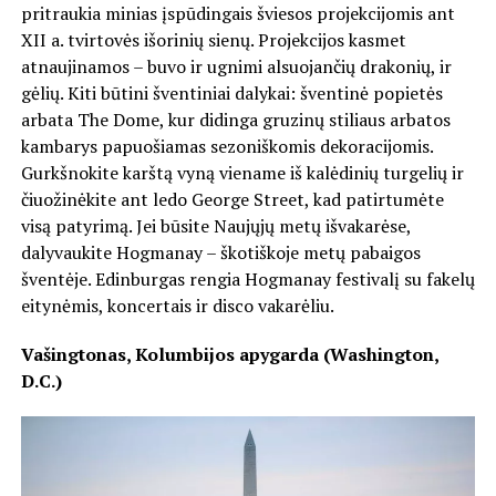
pritraukia minias įspūdingais šviesos projekcijomis ant
XII a. tvirtovės išorinių sienų. Projekcijos kasmet
atnaujinamos – buvo ir ugnimi alsuojančių drakonių, ir
gėlių. Kiti būtini šventiniai dalykai: šventinė popietės
arbata The Dome, kur didinga gruzinų stiliaus arbatos
kambarys papuošiamas sezoniškomis dekoracijomis.
Gurkšnokite karštą vyną viename iš kalėdinių turgelių ir
čiuožinėkite ant ledo George Street, kad patirtumėte
visą patyrimą. Jei būsite Naujųjų metų išvakarėse,
dalyvaukite Hogmanay – škotiškoje metų pabaigos
šventėje. Edinburgas rengia Hogmanay festivalį su fakelų
eitynėmis, koncertais ir disco vakarėliu.
Vašingtonas, Kolumbijos apygarda (Washington,
D.C.)