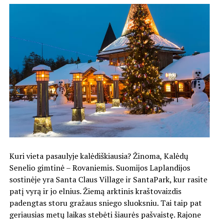
Kuri vieta pasaulyje kalėdiškiausia? Žinoma, Kalėdų
Senelio gimtinė – Rovaniemis. Suomijos Laplandijos
sostinėje yra Santa Claus Village ir SantaPark, kur rasite
patį vyrą ir jo elnius. Žiemą arktinis kraštovaizdis
padengtas storu gražaus sniego sluoksniu. Tai taip pat
geriausias metų laikas stebėti šiaurės pašvaistę. Rajone