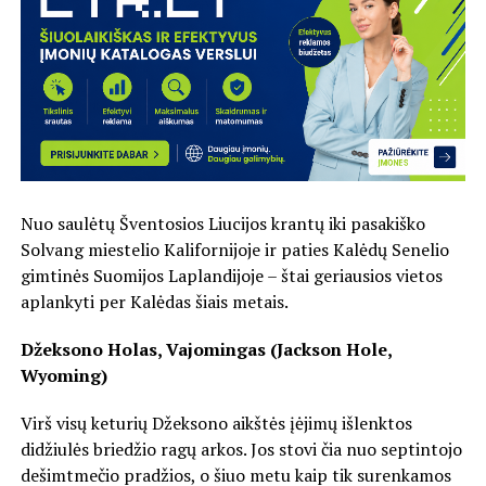
Nuo saulėtų Šventosios Liucijos krantų iki pasakiško
Solvang miestelio Kalifornijoje ir paties Kalėdų Senelio
gimtinės Suomijos Laplandijoje – štai geriausios vietos
aplankyti per Kalėdas šiais metais.
Džeksono Holas, Vajomingas (Jackson Hole,
Wyoming)
Virš visų keturių Džeksono aikštės įėjimų išlenktos
didžiulės briedžio ragų arkos. Jos stovi čia nuo septintojo
dešimtmečio pradžios, o šiuo metu kaip tik surenkamos