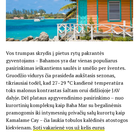
Vos trumpas skrydis į pietus rytų pakrantės
gyventojams – Bahamos yra dar vienas populiarus
pasirinkimas ieškantiems saulės ir smėlio per šventes.
Gruodžio vidurys čia prasideda aukštasis sezonas,
tikriausiai todėl, kad 27–29 °C kasdienė temperatūra
toks malonus kontrastas šaltam orui didžiojoje JAV
dalyje. Dėl plataus apgyvendinimo pasirinkimo – nuo
kurortinių kompleksų kaip Baha Mar su begalinėmis
pramogomis iki intymesnių privačių salų kurortų kaip
Kamalame Cay – čia laukia tobulos kalėdinės atostogos
kiekvienam.
Soti vakarienė vos už kelis eurus