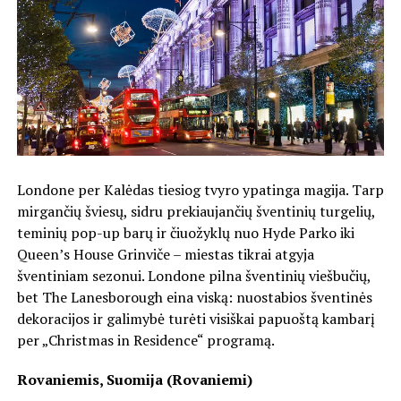
Londone per Kalėdas tiesiog tvyro ypatinga magija. Tarp
mirgančių šviesų, sidru prekiaujančių šventinių turgelių,
teminių pop-up barų ir čiuožyklų nuo Hyde Parko iki
Queen’s House Grinviče – miestas tikrai atgyja
šventiniam sezonui. Londone pilna šventinių viešbučių,
bet The Lanesborough eina viską: nuostabios šventinės
dekoracijos ir galimybė turėti visiškai papuoštą kambarį
per „Christmas in Residence“ programą.
Rovaniemis, Suomija (Rovaniemi)