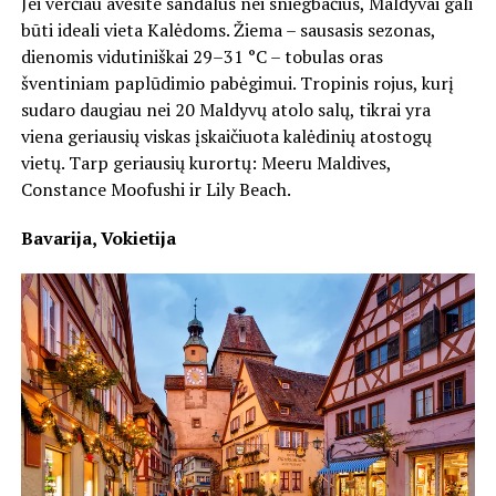
Jei verčiau avėsite sandalus nei sniegbačius, Maldyvai gali
būti ideali vieta Kalėdoms. Žiema – sausasis sezonas,
dienomis vidutiniškai 29–31 °C – tobulas oras
šventiniam paplūdimio pabėgimui. Tropinis rojus, kurį
sudaro daugiau nei 20 Maldyvų atolo salų, tikrai yra
viena geriausių viskas įskaičiuota kalėdinių atostogų
vietų. Tarp geriausių kurortų: Meeru Maldives,
Constance Moofushi ir Lily Beach.
Bavarija, Vokietija