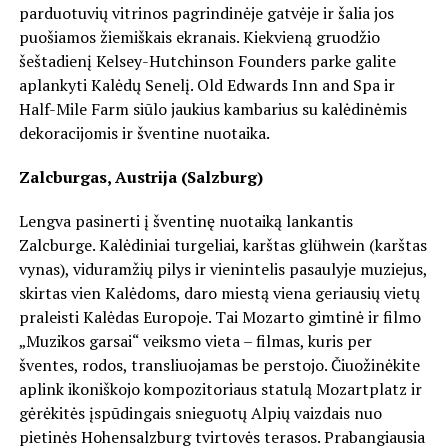
parduotuvių vitrinos pagrindinėje gatvėje ir šalia jos
puošiamos žiemiškais ekranais. Kiekvieną gruodžio
šeštadienį Kelsey-Hutchinson Founders parke galite
aplankyti Kalėdų Senelį. Old Edwards Inn and Spa ir
Half-Mile Farm siūlo jaukius kambarius su kalėdinėmis
dekoracijomis ir šventine nuotaika.
Zalcburgas, Austrija (Salzburg)
Lengva pasinerti į šventinę nuotaiką lankantis
Zalcburge. Kalėdiniai turgeliai, karštas glühwein (karštas
vynas), viduramžių pilys ir vienintelis pasaulyje muziejus,
skirtas vien Kalėdoms, daro miestą viena geriausių vietų
praleisti Kalėdas Europoje. Tai Mozarto gimtinė ir filmo
„Muzikos garsai“ veiksmo vieta – filmas, kuris per
šventes, rodos, transliuojamas be perstojo. Čiuožinėkite
aplink ikoniškojo kompozitoriaus statulą Mozartplatz ir
gėrėkitės įspūdingais snieguotų Alpių vaizdais nuo
pietinės Hohensalzburg tvirtovės terasos. Prabangiausia