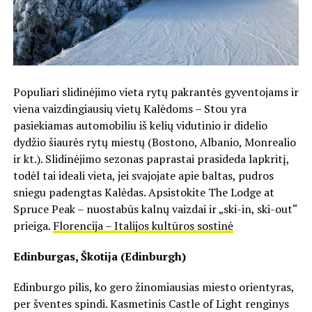
Populiari slidinėjimo vieta rytų pakrantės gyventojams ir
viena vaizdingiausių vietų Kalėdoms – Stou yra
pasiekiamas automobiliu iš kelių vidutinio ir didelio
dydžio šiaurės rytų miestų (Bostono, Albanio, Monrealio
ir kt.). Slidinėjimo sezonas paprastai prasideda lapkritį,
todėl tai ideali vieta, jei svajojate apie baltas, pudros
sniegu padengtas Kalėdas. Apsistokite The Lodge at
Spruce Peak – nuostabūs kalnų vaizdai ir „ski-in, ski-out“
prieiga.
Florencija – Italijos kultūros sostinė
Edinburgas, Škotija (Edinburgh)
Edinburgo pilis, ko gero žinomiausias miesto orientyras,
per šventes spindi. Kasmetinis Castle of Light renginys