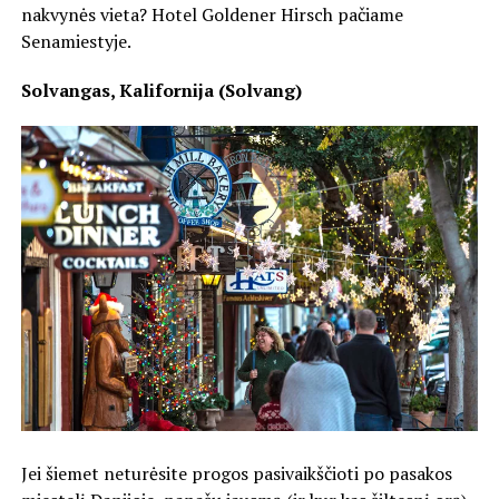
nakvynės vieta? Hotel Goldener Hirsch pačiame
Senamiestyje.
Solvangas, Kalifornija (Solvang)
Jei šiemet neturėsite progos pasivaikščioti po pasakos