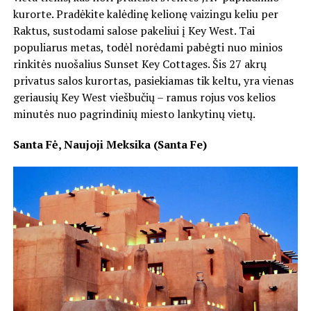
kurorte. Pradėkite kalėdinę kelionę vaizingu keliu per
Raktus, sustodami salose pakeliui į Key West. Tai
populiarus metas, todėl norėdami pabėgti nuo minios
rinkitės nuošalius Sunset Key Cottages. Šis 27 akrų
privatus salos kurortas, pasiekiamas tik keltu, yra vienas
geriausių Key West viešbučių – ramus rojus vos kelios
minutės nuo pagrindinių miesto lankytinų vietų.
Santa Fė, Naujoji Meksika (Santa Fe)