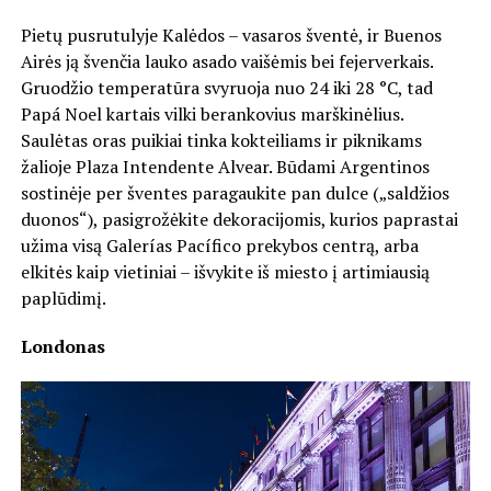
Pietų pusrutulyje Kalėdos – vasaros šventė, ir Buenos
Airės ją švenčia lauko asado vaišėmis bei fejerverkais.
Gruodžio temperatūra svyruoja nuo 24 iki 28 °C, tad
Papá Noel kartais vilki berankovius marškinėlius.
Saulėtas oras puikiai tinka kokteiliams ir piknikams
žalioje Plaza Intendente Alvear. Būdami Argentinos
sostinėje per šventes paragaukite pan dulce („saldžios
duonos“), pasigrožėkite dekoracijomis, kurios paprastai
užima visą Galerías Pacífico prekybos centrą, arba
elkitės kaip vietiniai – išvykite iš miesto į artimiausią
paplūdimį.
Londonas