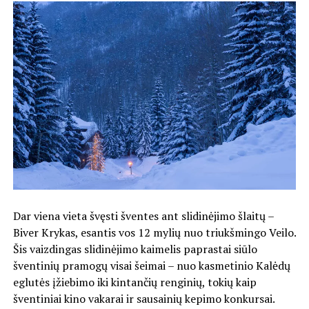
Dar viena vieta švęsti šventes ant slidinėjimo šlaitų –
Biver Krykas, esantis vos 12 mylių nuo triukšmingo Veilo.
Šis vaizdingas slidinėjimo kaimelis paprastai siūlo
šventinių pramogų visai šeimai – nuo kasmetinio Kalėdų
eglutės įžiebimo iki kintančių renginių, tokių kaip
šventiniai kino vakarai ir sausainių kepimo konkursai.