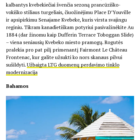
kalbantys kvebekiečiai švenčia sezoną prancūziško-
vokiško stiliaus turgeliais, čiuožinėjimu Place D’Youville
ir apsipirkimu Senajame Kvebeke, kuris virsta svajingu
reginiu. Tikram kanadietiškam potyriui pasivažinėkite Au
1884 (dar žinomu kaip Dufferin Terrace Toboggan Slide)
– viena seniausių Kvebeko miesto pramogų. Rogutės
pralekia pro pat pilį primenantį Fairmont Le Château
Frontenac, kur galite užsukti ko nors skanaus pilvui
sušildyti.
Užbaigta LTG duomenų perdavimo tinklo
modernizacija
Bahamos