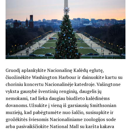
Gruodį aplankykite Nacionalinę Kalėdų eglutę,
čiuožinėkite Washington Harbour ir dainuokite kartu su
choriniu koncertu Nacionalinėje katedroje. Vašingtone
vyksta gausybė šventinių renginių, daugelis jų
nemokami, tad lieka daugiau biudžeto kalėdinėms
dovanoms. Užsukite į vieną iš garsiausių Smithsonian
muziejų, kad pabėgtumėte nuo šalčio, susisupkite ir
grožėkitės šviesomis Nacionaliniame zoologijos sode
arba pasivaikščiokite National Mall su karšta kakava