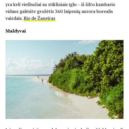
yra keli viešbučiai su stikliniais iglu – iš šilto kambario
vidaus galėsite grožėtis 360 laipsnių aurora borealis
vaizdais.
Rio de Žaneiras
Maldyvai