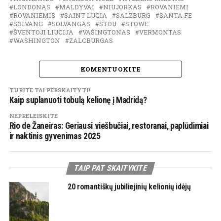
LONDONAS
MALDYVAI
NIUJORKAS
ROVANIEMI
ROVANIEMIS
SAINT LUCIA
SALZBURG
SANTA FE
SOLVANG
SOLVANGAS
STOU
STOWE
ŠVENTOJI LIUCIJA
VAŠINGTONAS
VERMONTAS
WASHINGTON
ZALCBURGAS
KOMENTUOKITE
TURITE TAI PERSKAITYTI!
Kaip suplanuoti tobulą kelionę į Madridą?
NEPRELEISKITE
Rio de Žaneiras: Geriausi viešbučiai, restoranai, paplūdimiai
ir naktinis gyvenimas 2025
TAIP PAT SKAITYKITE
20 romantiškų jubiliejinių kelionių idėjų