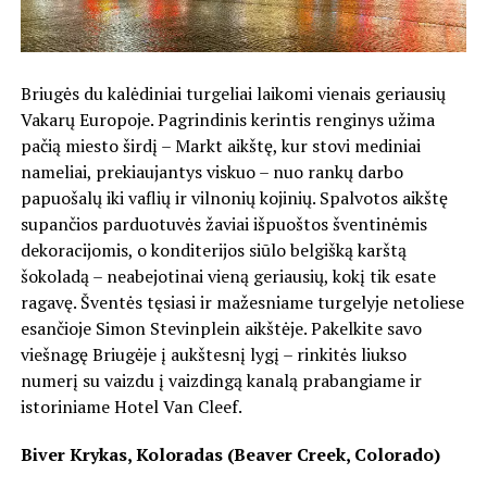
Briugės du kalėdiniai turgeliai laikomi vienais geriausių
Vakarų Europoje. Pagrindinis kerintis renginys užima
pačią miesto širdį – Markt aikštę, kur stovi mediniai
nameliai, prekiaujantys viskuo – nuo rankų darbo
papuošalų iki vaflių ir vilnonių kojinių. Spalvotos aikštę
supančios parduotuvės žaviai išpuoštos šventinėmis
dekoracijomis, o konditerijos siūlo belgišką karštą
šokoladą – neabejotinai vieną geriausių, kokį tik esate
ragavę. Šventės tęsiasi ir mažesniame turgelyje netoliese
esančioje Simon Stevinplein aikštėje. Pakelkite savo
viešnagę Briugėje į aukštesnį lygį – rinkitės liukso
numerį su vaizdu į vaizdingą kanalą prabangiame ir
istoriniame Hotel Van Cleef.
Biver Krykas, Koloradas (Beaver Creek, Colorado)