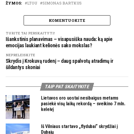
ŽYMOS:
LTOU
SIMONAS BARTKUS
KOMENTUOKITE
TURITE TAI PERSKAITYTI!
Išankstinis planavimas – visapusiška nauda: ką apie
emocijas laukiant kelionės sako mokslas?
NEPRELEISKITE
Skrydis į Krokuvą rudenį – daug spalvotų atradimų ir
šildantys skoniai
TAIP PAT SKAITYKITE
Lietuvos oro uostai nesibaigus metams
pasiekė visų laikų rekordą – sveikino 7 mln.
keleivį
Iš Vilniaus startavo „flydubai“ skrydžiai į
Dubajų