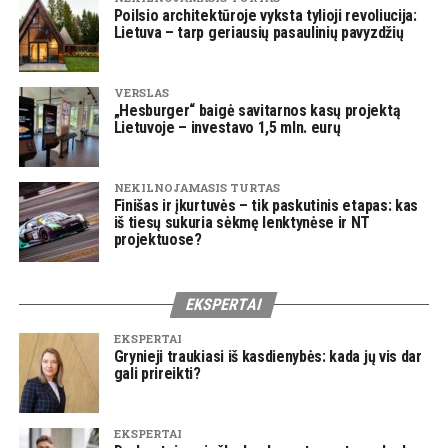
Poilsio architektūroje vyksta tylioji revoliucija:
Lietuva – tarp geriausių pasaulinių pavyzdžių
VERSLAS
„Hesburger“ baigė savitarnos kasų projektą
Lietuvoje – investavo 1,5 mln. eurų
NEKILNOJAMASIS TURTAS
Finišas ir įkurtuvės – tik paskutinis etapas: kas
iš tiesų sukuria sėkmę lenktynėse ir NT
projektuose?
EKSPERTAI
EKSPERTAI
Grynieji traukiasi iš kasdienybės: kada jų vis dar
gali prireikti?
EKSPERTAI