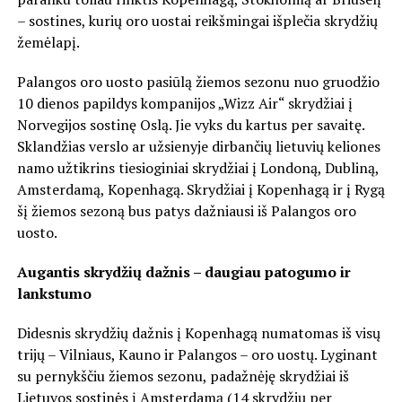
– sostines, kurių oro uostai reikšmingai išplečia skrydžių
žemėlapį.
Palangos oro uosto pasiūlą žiemos sezonu nuo gruodžio
10 dienos papildys kompanijos „Wizz Air“ skrydžiai į
Norvegijos sostinę Oslą. Jie vyks du kartus per savaitę.
Sklandžias verslo ar užsienyje dirbančių lietuvių keliones
namo užtikrins tiesioginiai skrydžiai į Londoną, Dubliną,
Amsterdamą, Kopenhagą. Skrydžiai į Kopenhagą ir į Rygą
šį žiemos sezoną bus patys dažniausi iš Palangos oro
uosto.
Augantis skrydžių dažnis – daugiau patogumo ir
lankstumo
Didesnis skrydžių dažnis į Kopenhagą numatomas iš visų
trijų – Vilniaus, Kauno ir Palangos – oro uostų. Lyginant
su pernykščiu žiemos sezonu, padažnėję skrydžiai iš
Lietuvos sostinės į Amsterdamą (14 skrydžių per