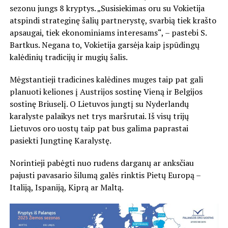
sezonu jungs 8 kryptys. „Susisiekimas oru su Vokietija
atspindi strateginę šalių partnerystę, svarbią tiek krašto
apsaugai, tiek ekonominiams interesams“, – pastebi S.
Bartkus. Negana to, Vokietija garsėja kaip įspūdingų
kalėdinių tradicijų ir mugių šalis.
Mėgstantieji tradicines kalėdines muges taip pat gali
planuoti keliones į Austrijos sostinę Vieną ir Belgijos
sostinę Briuselį. O Lietuvos jungtį su Nyderlandų
karalyste palaikys net trys maršrutai. Iš visų trijų
Lietuvos oro uostų taip pat bus galima paprastai
pasiekti Jungtinę Karalystę.
Norintieji pabėgti nuo rudens darganų ar anksčiau
pajusti pavasario šilumą galės rinktis Pietų Europą –
Italiją, Ispaniją, Kiprą ar Maltą.