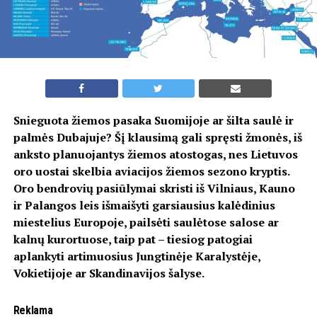
Snieguota žiemos pasaka Suomijoje ar šilta saulė ir
palmės Dubajuje? Šį klausimą gali spręsti žmonės, iš
anksto planuojantys žiemos atostogas, nes Lietuvos
oro uostai skelbia aviacijos žiemos sezono kryptis.
Oro bendrovių pasiūlymai skristi iš Vilniaus, Kauno
ir Palangos leis išmaišyti garsiausius kalėdinius
miestelius Europoje, pailsėti saulėtose salose ar
kalnų kurortuose, taip pat – tiesiog patogiai
aplankyti artimuosius Jungtinėje Karalystėje,
Vokietijoje ar Skandinavijos šalyse.
Reklama