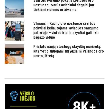
Svarbus tvarumo pokytis Lietuvos oro
uostuose: tvarūs aviaciniai degalai jau
tiekiami visiems orlaiviams
Vilniaus ir Kauno oro uostuose svarbūs
pokyčiai keliautojams: aviacijos saugumo
patikroje – visi daiktai ir skysčiai gali likti
bagažo viduje
Pristato naują atostogų skrydžių maršrutą:
kitąmet planuojami skrydžiai iš Palangos oro
uosto į Kretą