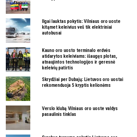
Ilgai lauktas pokytis: Vilniaus oro uoste
kitąmet keleivius veš tik elektriniai
autobusai
Kauno oro uosto terminalo erdvės
atidarytos keleiviams: išaugęs plotas,
atnaujintos technologijos ir geresnė
keleivių patirtis
Skrydžiai per Dubajų: Lietuvos oro uostai
rekomenduoja 5 kryptis kelionėms
Verslo klubą Vilniaus oro uoste valdys
pasaulinis tinklas