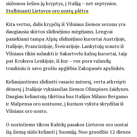
siūlomos šešios jų kryptys, į Italiją – net septynios.
Stulbinanti Lietuvos oro uostų plėtra
Kita vertus, dalis krypčių iš Vilniaus žiemos sezonu yra
daugiausia skirtos slidinėjimo mėgėjams. Lengvai
pasiekiami tampa Alpių slidinėjimo kurortai Austrijoje,
Italijoje, Prancūzijoje, Šveicarijoje. Lankytojų srauto iš
Vilniaus tikisi sulaukti ir Sakartvelo kalnų kurortai, taip
pat Krokuva Lenkijoje, iš kur – vos pora valandų
traukiniu ir savo grožiu apglėbia Zakopanės apylinkės.
Keliaujantiems slidinėti vasario mėnesį, verta atkreipti
dėmesį į Italijoje vyksiančias žiemos Olimpines žaidynes.
Daugiau keliautojų tikėtina bus Italijos Milano Bergamo
ir Malpensa oro uostuose, į kuriuos vyksta skrydžiai iš
Vilniaus oro uosto.
O norintiems tikros Kalėdų pasakos Lietuvos oro uostai
šią žiemą siūlo keliauti į Suomiją. Nuo gruodžio 12 dienos