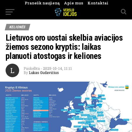
Pranešk naujieną
Apie mus
Kontaktai
KELIONĖS
Lietuvos oro uostai skelbia aviacijos
žiemos sezono kryptis: laikas
planuoti atostogas ir keliones
L
Paskelbta
-
2025-10-14, 11:11
By
Lukas Gudavičius