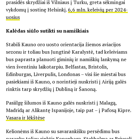
prasidės skrydžiai iš Vilniaus į Turku, greta sėkmingai
vykdomų į sostinę Helsinkį.
6,6 mln. keleivių per 2024-
uosius
Kalėdas siūlo sutikti su namiškiais
Stabili Kauno oro uosto orientacija žiemos aviacijos
sezonu ir toliau bus Jungtinė Karalystė, tad keleiviams
bus paprasta planuoti giminių ir namiškių lankymą ne
vien šventiniu laikotarpiu. Belfastas, Bristolis,
Edinburgas, Liverpulis, Londonas – visi šie miestai bus
pasiekiami iš Kauno, o norintieji nuskristi į Airiją galės
rinktis tarp skrydžių į Dubliną ir Šanoną.
Pasiilgę šilumos iš Kauno galės nuskristi į Malagą,
Madridą ar Alikantę Ispanijoje, taip pat – į Pafosą Kipre.
Vasara ir lėkštėse
Kelionėms iš Kauno su savarankišku persėdimu bus
paranku toliau rinktis Kopenhagą, Stokholmą ar Briuselį