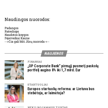
Naudingos nuorodos:
Padangos
Rateshops
Naudotos knygos
Fejerverkai Kaune
-->Čia gali būti Jūsų nuoroda <--
NAUJIENOS
FINANSAI
„OP Corporate Bank” pirmąjį pusmetį paskolų
portfelį augino 8% iki 1,7 mlrd. Eur
STARTUOLIAI
Europos startuolių reforma: ar Lietuva bus
stebėtoja, ar laimėtoja?
NEKILNOJAMASIS TURTAS