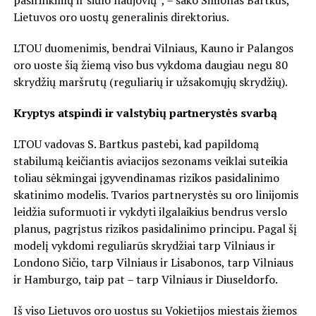
pasirinkimų ir siūlo naujovių“, – sako Simonas Bartkus,
Lietuvos oro uostų generalinis direktorius.
LTOU duomenimis, bendrai Vilniaus, Kauno ir Palangos
oro uoste šią žiemą viso bus vykdoma daugiau negu 80
skrydžių maršrutų (reguliarių ir užsakomųjų skrydžių).
Kryptys atspindi ir valstybių partnerystės svarbą
LTOU vadovas S. Bartkus pastebi, kad papildomą
stabilumą keičiantis aviacijos sezonams veiklai suteikia
toliau sėkmingai įgyvendinamas rizikos pasidalinimo
skatinimo modelis. Tvarios partnerystės su oro linijomis
leidžia suformuoti ir vykdyti ilgalaikius bendrus verslo
planus, pagrįstus rizikos pasidalinimo principu. Pagal šį
modelį vykdomi reguliarūs skrydžiai tarp Vilniaus ir
Londono Sičio, tarp Vilniaus ir Lisabonos, tarp Vilniaus
ir Hamburgo, taip pat – tarp Vilniaus ir Diuseldorfo.
Iš viso Lietuvos oro uostus su Vokietijos miestais žiemos