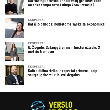
Darbuotojų paieška konkurentų gretose: kada
atranka tampa nesąžininga konkurencija?
EKSPERTAI
Karščio bangos: nematoma sąskaita ekonomikai
EKSPERTAI
U. Žiogelė: Sutaupyti pirmam būstui užtruks 3
metais trumpiau
EKSPERTAI
Kaitra didina riziką: ekspertai primena, kaip
saugiai gabenti ir laikyti degalus