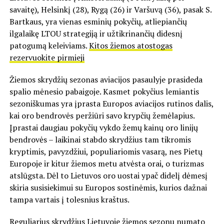
savaitę), Helsinkį (28), Rygą (26) ir Varšuvą (36), pasak S.
Bartkaus, yra vienas esminių pokyčių, atliepiančių
ilgalaikę LTOU strategiją ir užtikrinančių didesnį
patogumą keleiviams.
Kitos žiemos atostogas
rezervuokite pirmieji
Žiemos skrydžių sezonas aviacijos pasaulyje prasideda
spalio mėnesio pabaigoje. Kasmet pokyčius lemiantis
sezoniškumas yra įprasta Europos aviacijos rutinos dalis,
kai oro bendrovės peržiūri savo krypčių žemėlapius.
Įprastai daugiau pokyčių vykdo žemų kainų oro linijų
bendrovės – laikinai stabdo skrydžius tam tikromis
kryptimis, pavyzdžiui, populiariomis vasarą, nes Pietų
Europoje ir kitur žiemos metu atvėsta orai, o turizmas
atslūgsta. Dėl to Lietuvos oro uostai ypač didelį dėmesį
skiria susisiekimui su Europos sostinėmis, kurios dažnai
tampa vartais į tolesnius kraštus.
Reguliarius skrydžius Lietuvoje žiemos sezonu numato