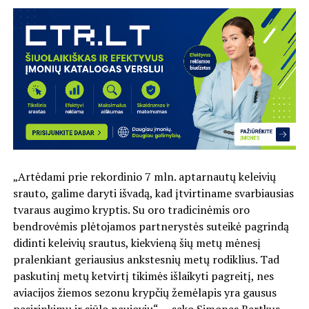
„Artėdami prie rekordinio 7 mln. aptarnautų keleivių
srauto, galime daryti išvadą, kad įtvirtiname svarbiausias
tvaraus augimo kryptis. Su oro tradicinėmis oro
bendrovėmis plėtojamos partnerystės suteikė pagrindą
didinti keleivių srautus, kiekvieną šių metų mėnesį
pralenkiant geriausius ankstesnių metų rodiklius. Tad
paskutinį metų ketvirtį tikimės išlaikyti pagreitį, nes
aviacijos žiemos sezonu krypčių žemėlapis yra gausus