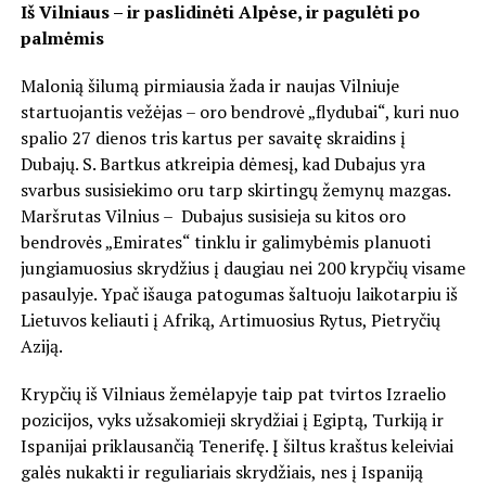
Iš Vilniaus – ir paslidinėti Alpėse, ir pagulėti po
palmėmis
Malonią šilumą pirmiausia žada ir naujas Vilniuje
startuojantis vežėjas – oro bendrovė „flydubai“, kuri nuo
spalio 27 dienos tris kartus per savaitę skraidins į
Dubajų. S. Bartkus atkreipia dėmesį, kad Dubajus yra
svarbus susisiekimo oru tarp skirtingų žemynų mazgas.
Maršrutas Vilnius – Dubajus susisieja su kitos oro
bendrovės „Emirates“ tinklu ir galimybėmis planuoti
jungiamuosius skrydžius į daugiau nei 200 krypčių visame
pasaulyje. Ypač išauga patogumas šaltuoju laikotarpiu iš
Lietuvos keliauti į Afriką, Artimuosius Rytus, Pietryčių
Aziją.
Krypčių iš Vilniaus žemėlapyje taip pat tvirtos Izraelio
pozicijos, vyks užsakomieji skrydžiai į Egiptą, Turkiją ir
Ispanijai priklausančią Tenerifę. Į šiltus kraštus keleiviai
galės nukakti ir reguliariais skrydžiais, nes į Ispaniją