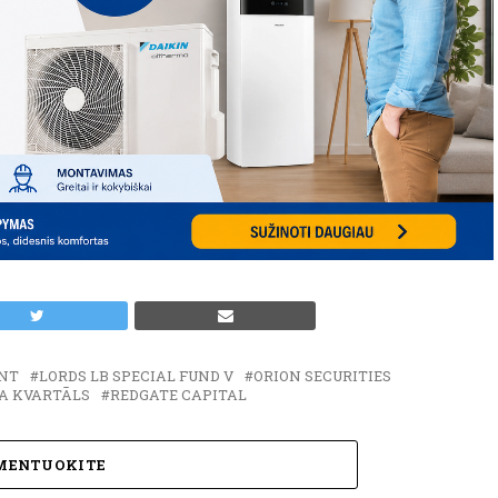
NT
LORDS LB SPECIAL FUND V
ORION SECURITIES
A KVARTĀLS
REDGATE CAPITAL
MENTUOKITE