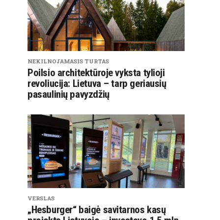
NEKILNOJAMASIS TURTAS
Poilsio architektūroje vyksta tylioji
revoliucija: Lietuva – tarp geriausių
pasaulinių pavyzdžių
VERSLAS
„Hesburger“ baigė savitarnos kasų