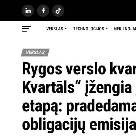
VERSLAS
TECHNOLOGIJOS
NEKILNOJA
VERSLAS
Rygos verslo kva
Kvartāls“ įžengia 
etapą: pradedama 
obligacijų emisij