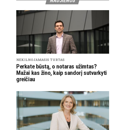
NAUJIENOS
NEKILNOJAMASIS TURTAS
Perkate būstą, o notaras užimtas?
Mažai kas žino, kaip sandorį sutvarkyti
greičiau