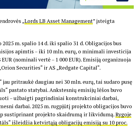
bendrovės „
Lords LB Asset Management
” įsteigta
2025 m. spalio 14 d. iki spalio 31 d. Obligacijos bus
sijos apimtis – iki 10 mln. eurų, o minimali investicija
78 EUR (nominali vertė – 1 000 EUR). Emisiją organizuoja
Orion Securities“ ir AS „Redgate Capital“.
jau pritraukė daugiau nei 30 mln. eurų, tai sudaro pusę
s“ pastato statybai. Ankstesnių emisijų lėšos buvo
oti – užbaigti pagrindiniai konstrukciniai darbai,
mesni darbai. 2025 m. rugpjūtį projekto obligacijos buvo
aip sustiprinant projekto skaidrumą ir likvidumą.
Rygoje
s“ išleidžia ketvirtąją obligacijų emisiją su 10 proc.