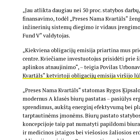
„Jau atlikta daugiau nei 50 proc. statybos darbų
finansavimo, todėl „Preses Nama Kvartāls“ žengi
inžinerinių sistemų diegimo ir vidaus įrengimo 
Fund V“ valdytojas.
„Kiekviena obligacijų emisija priartina mus pr
centre. Kviečiame investuotojus prisidėti prie š
aplinkos atnaujinimo“, – teigia Povilas Urbonav
Kvartāls“ ketvirtoji obligacijų emisija viršijo l
„Preses Nama Kvartāls“ statomas Rygos Ķīpsalos
modernus A klasės biurų pastatas – pasiūlys e
sprendimus, aukštą energinį efektyvumą bei pla
tarptautinėms įmonėms. Biurų pastato statybos 
koncepcijoje taip pat numatyti papildomi biurai
ir medicinos įstaigos bei viešosios žaliosios er