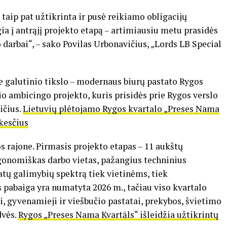
, taip pat užtikrinta ir pusė reikiamo obligacijų
a į antrąjį projekto etapą – artimiausiu metu prasidės
darbai“, – sako Povilas Urbonavičius, „Lords LB Special
ie galutinio tikslo – modernaus biurų pastato Rygos
io ambicingo projekto, kuris prisidės prie Rygos verslo
ičius.
Lietuvių plėtojamo Rygos kvartalo „Preses Nama
ūkesčius
 rajone. Pirmasis projekto etapas – 11 aukštų
rgonomiškas darbo vietas, pažangius techninius
tų galimybių spektrą tiek vietinėms, tiek
pabaiga yra numatyta 2026 m., tačiau viso kvartalo
, gyvenamieji ir viešbučio pastatai, prekybos, švietimo
dvės.
Rygos „Preses Nama Kvartāls“ išleidžia užtikrintų