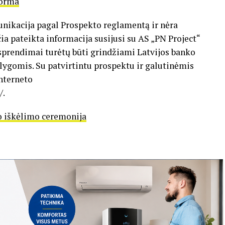
norma
ikacija pagal Prospekto reglamentą ir nėra
ia pateikta informacija susijusi su AS „PN Project“
 sprendimai turėtų būti grindžiami Latvijos banko
ąlygomis. Su patvirtintu prospektu ir galutinėmis
nterneto
/.
o iškėlimo ceremonija