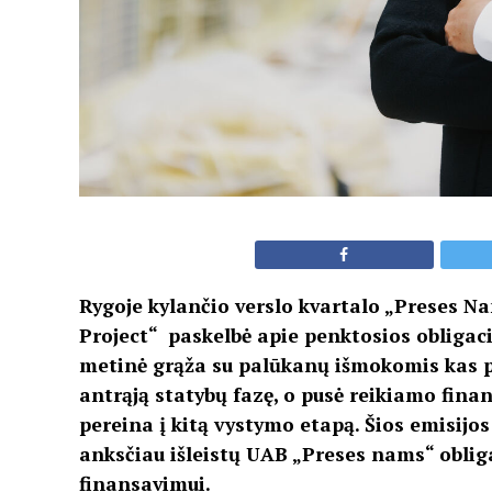
Rygoje kylančio verslo kvartalo „Preses N
Project“ paskelbė apie penktosios obligac
metinė grąža su palūkanų išmokomis kas p
antrąją statybų fazę, o pusė reikiamo fina
pereina į kitą vystymo etapą. Šios emisijo
anksčiau išleistų UAB „Preses nams“ oblig
finansavimui.