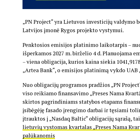
„PN Project“ yra Lietuvos investicijų valdymo 
Latvijos įmonė Rygos projekto vystymui.
Penktosios emisijos platinimo laikotarpis – nuo 
išperkamos 2027 m. birželio 4 d. Planuojama emi
– viena obligacija, kurios kaina siekia 1041,91
„Artea Bank“, o emisijos platinimą vykdo UAB „
Nuo obligacijų programos pradžios „PN Project“ 
viso reikiamo finansavimo „Preses Nama Kvartāl
skirtos pagrindiniams statybos etapams finansu
įsibėgėję fasado įrengimo darbai ir tęsiami toli
įtrauktos į „Nasdaq Baltic“ obligacijų sąrašą, t
lietuvių vystomas kvartalas „Preses Nama Kvartāl
palūkanomis