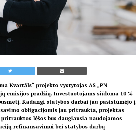
ama Kvartāls“ projekto vystytojas
AS „PN
ijų emisijos pradžią. Investuotojams siūloma 10 %
usmetį. Kadangi statybos darbai jau pasistūmėjo į
nsavimo obligacijomis jau pritraukta, projektas
s pritrauktos lėšos bus daugiausia naudojamos
acijų refinansavimui bei statybos darbų