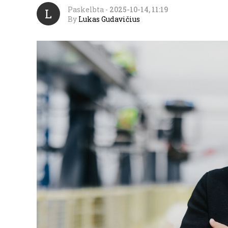
Paskelbta
-
2025-10-14, 11:19
L
By
Lukas Gudavičius