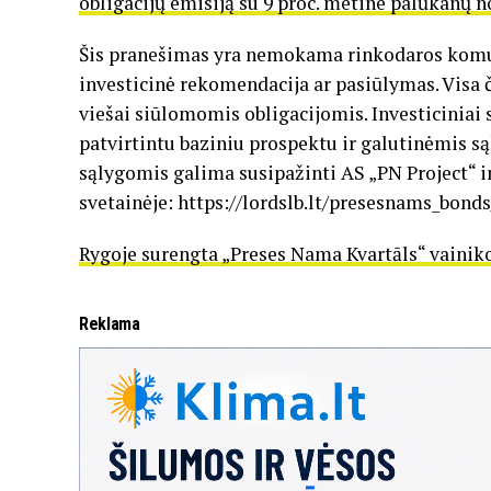
obligacijų emisiją su 9 proc. metine palūkanų 
Šis pranešimas yra nemokama rinkodaros komun
investicinė rekomendacija ar pasiūlymas. Visa č
viešai siūlomomis obligacijomis. Investiciniai
patvirtintu baziniu prospektu ir galutinėmis s
sąlygomis galima susipažinti AS „PN Project“ i
svetainėje: https://lordslb.lt/presesnams_bonds
Rygoje surengta „Preses Nama Kvartāls“ vainik
Reklama